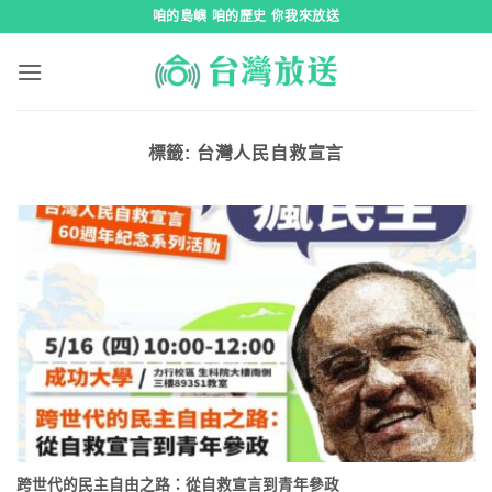
跳
咱的島嶼 咱的歷史 你我來放送
到
內
容
標籤:
台灣人民自救宣言
跨世代的民主自由之路：從自救宣言到青年參政