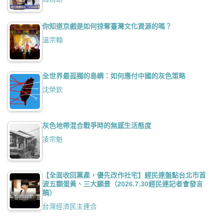
你知道京戲是如何掠奪臺灣文化資源的嗎？
溫宗翰
全世界最孤獨的島嶼：如何應付中國的灰色策略
沈榮欽
灰色地帶混合戰爭時的無感生活態度
凌宗魁
【全面收回黨產，優先改作社宅】經民連盤點台北市首
波五顆蛋黃、三大願景（2026.7.30經民連記者會發言
稿）
台灣經濟民主連合