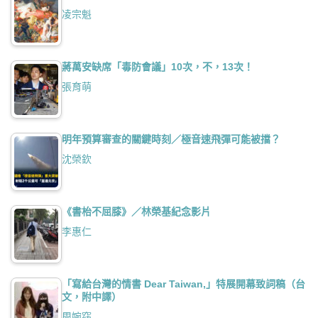
凌宗魁
蔣萬安缺席「毒防會議」10次，不，13次！
張育萌
明年預算審查的關鍵時刻／極音速飛彈可能被擋？
沈榮欽
《書枱不屈膝》／林榮基紀念影片
李惠仁
「寫給台灣的情書 Dear Taiwan,」特展開幕致詞稿（台
文，附中譯）
周婉窈