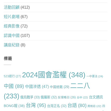
活動回顧
(412)
短片劇場
(67)
經典影像
(72)
認識中國
(107)
講座紀錄
(8)
標籤
2024國會濫權
(348)
523遊行
(27)
一中憲法
(24)
二二八
中國
(89)
中國滲透
(47)
中國統戰
(29)
(233)
台文通訊
俄烏戰爭
(33)
俄羅斯
(32)
反侵略日
(26)
台中
(22)
台灣
(95)
台語
(80)
BONG報
(38)
台灣正名
(32)
周婉窈
(22)
四