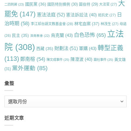
大
國民黨
(36)
國防特別條例
(30)
圖伯特
(29)
大法官
(27)
二四刺蔣
(23)
罷免
(147)
日
憲法法庭
(52)
憲法訴訟法
(40)
抵抗史
(27)
治時期
(58)
林宅血案
(37)
李江却台語文教基金會
(28)
林茂生
(27)
母語
立法
白色恐怖
(65)
烏克蘭
(43)
民主
(35)
(26)
濟南教會
(22)
院
(308)
轉型正義
財劃法
(51)
軍購
(43)
西藏
(35)
(113)
鄭南榕
(54)
陳澄波
(40)
黃文雄
陳文成事件
(25)
霧社事件
(25)
黨外運動
(85)
(31)
彙整
彙
整
近期文章