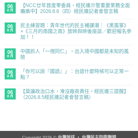
【NCC廿年首度零委員，經民連示警重要業務全面
06
8 月
癱瘓中】2026.8.6（四）經民連記者會發言稿
在
尚
〈【NCC
無
民主練習題：青年世代的民主補課潮｜《黑風箏》
廿
06
留
年
言
8 月
×《三月的南國之南》放映與映後座談／歡迎報名參
首
加！！
度
零
在
尚
委
〈民
無
員，
中國抓人「一視同仁」，出入境中國都是未知的風
主
06
留
經
練
言
8 月
險
民
習
連
題：
在
尚
示
青
〈中
無
警
「你可以說『國語』」：台語什麼時候可以正常一
年
國
06
留
重
世
抓
言
8 月
點？
要
代
人
業
的
「一
在
尚
務
民
視
〈「你
無
全
【莫讓政治口水，淹沒廠商責任，經民連三提醒】
主
同
可
06
留
面
補
仁」，
以
言
8 月
（2026.8.5經民連記者會發言稿）
癱
課
出
說
瘓
潮
入
『國
在
尚
中】
｜
境
語』」：
〈【莫
無
2026.8.6（四）
《黑
中
台
讓
留
經
風
國
語
政
言
民
箏》
都
什
治
連
×《三
是
麼
口
記
月
未
時
水，
者
的
知
候
淹
會
南
的
可
沒
Copyright 2026 ©
台灣放送 ‧ 台灣民主防衛聯盟
發