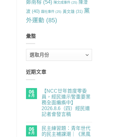
鄭南榕
(54)
陳澄
陳文成事件
(25)
黨
波
(40)
黃文雄
(31)
霧社事件
(25)
外運動
(85)
彙整
彙
整
近期文章
【NCC廿年首度零委
06
8 月
員，經民連示警重要業
務全面癱瘓中】
2026.8.6（四）經民連
記者會發言稿
在
尚
〈【NCC
無
民主練習題：青年世代
廿
06
留
年
言
8 月
的民主補課潮｜《黑風
首