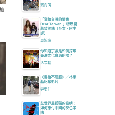
張育萌
逃
「寫給台灣的情書
Dear Taiwan,」特展開
幕致詞稿（台文，附中
譯）
周婉窈
你知道京戲是如何掠奪
臺灣文化資源的嗎？
溫宗翰
《書枱不屈膝》／林榮
基紀念影片
李惠仁
）
全世界最孤獨的島嶼：
如何應付中國的灰色策
略