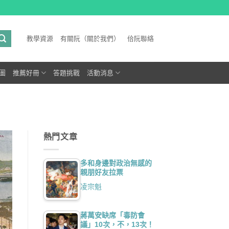
教學資源
有關阮（關於我們）
佮阮聯絡
圖
推薦好冊
答題挑戰
活動消息
熱門文章
多和身邊對政治無感的
親朋好友拉票
凌宗魁
蔣萬安缺席「毒防會
議」10次，不，13次！