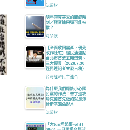
沈榮欽
明年預算審查的關鍵時
刻／極音速飛彈可能被
擋？
沈榮欽
【全面收回黨產，優先
改作社宅】經民連盤點
台北市首波五顆蛋黃、
三大願景（2026.7.30
經民連記者會發言稿）
台灣經濟民主連合
為什麼我們應該小心國
民黨的作法：普丁進攻
烏克蘭首先做的就是澤
倫斯基深偽影片
沈榮欽
「大tūn埕起事–ah!」
08/01 一日兩場台語活