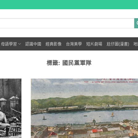
母語學習
認識中國
經典影像
台灣美學
短片劇場
尪仔圖(漫畫)
地
標籤:
國民黨軍隊