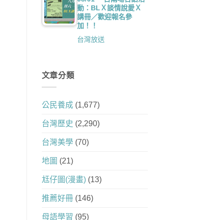
動：BLＸ談情說愛Ｘ
講冊／歡迎報名參
加！！
台灣放送
文章分類
公民養成
(1,677)
台灣歷史
(2,290)
台灣美學
(70)
地圖
(21)
尪仔圖(漫畫)
(13)
推薦好冊
(146)
母語學習
(95)