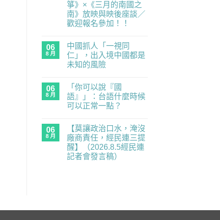
箏》×《三月的南國之
度
零
南》放映與映後座談／
委
歡迎報名參加！！
員，
經
在
尚
民
〈民
無
連
中國抓人「一視同
主
06
留
示
練
言
8 月
仁」，出入境中國都是
警
習
重
未知的風險
題：
要
青
在
尚
業
年
〈中
無
務
世
「你可以說『國
國
06
留
全
代
抓
言
面
8 月
語』」：台語什麼時候
的
人
癱
民
可以正常一點？
「一
瘓
主
視
中】
在
補
尚
同
2026.8.6（四）
〈「你
課
無
仁」，
經
【莫讓政治口水，淹沒
可
06
潮
留
出
民
以
｜
言
8 月
廠商責任，經民連三提
入
連
說
《黑
境
記
醒】（2026.8.5經民連
『國
風
中
者
語』」：
箏》
記者會發言稿）
國
會
台
×《三
都
發
在
語
尚
月
是
言
〈【莫
什
無
的
未
稿〉
讓
麼
留
南
知
中
政
時
言
國
的
治
候
之
風
口
可
南》
險〉
水，
以
放
中
淹
正
映
沒
常
與