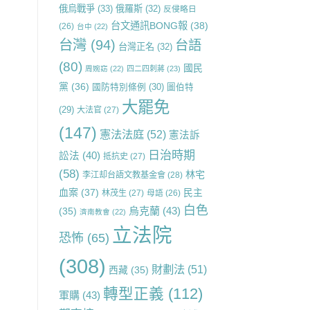
俄烏戰爭
(33)
俄羅斯
(32)
反侵略日
台文通訊BONG報
(38)
(26)
台中
(22)
台灣
(94)
台語
台灣正名
(32)
(80)
國民
周婉窈
(22)
四二四刺蔣
(23)
黨
(36)
國防特別條例
(30)
圖伯特
大罷免
(29)
大法官
(27)
(147)
憲法法庭
(52)
憲法訴
日治時期
訟法
(40)
抵抗史
(27)
(58)
林宅
李江却台語文教基金會
(28)
血案
(37)
民主
林茂生
(27)
母語
(26)
白色
烏克蘭
(43)
(35)
濟南教會
(22)
立法院
恐怖
(65)
(308)
財劃法
(51)
西藏
(35)
轉型正義
(112)
軍購
(43)