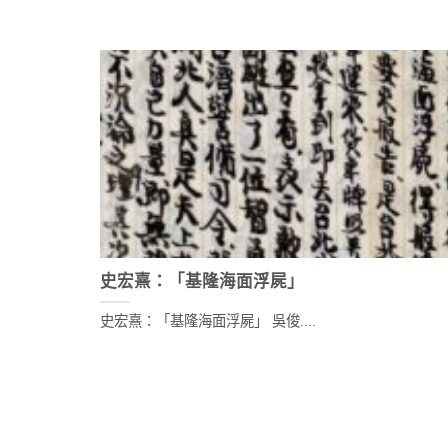
史宏熹：「基隆海面浮屍」
史宏熹：「基隆海面浮屍」 吳俊....