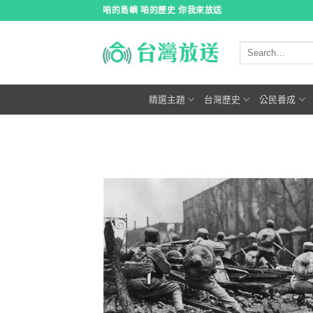
跳
咱的島嶼 咱的歷史 你我來放送
到
內
容
精選主題
台灣歷史
公民養成