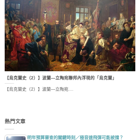
【烏克蘭史（2）】波蘭—立陶宛聯邦內浮現的「烏克蘭」
【烏克蘭史（2）】波蘭—立陶宛....
熱門文章
明年預算審查的關鍵時刻／極音速飛彈可能被擋？