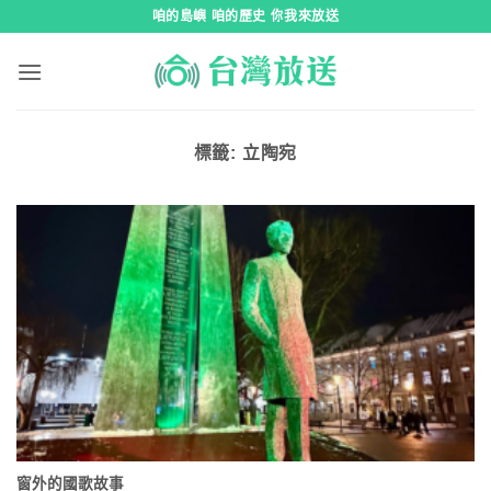
跳
咱的島嶼 咱的歷史 你我來放送
到
內
容
標籤:
立陶宛
窗外的國歌故事