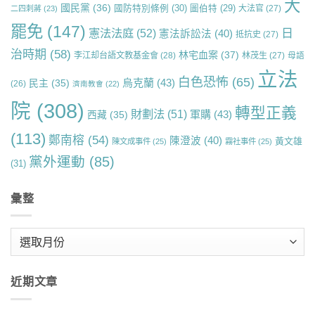
大
國民黨
(36)
國防特別條例
(30)
圖伯特
(29)
大法官
(27)
二四刺蔣
(23)
罷免
(147)
日
憲法法庭
(52)
憲法訴訟法
(40)
抵抗史
(27)
治時期
(58)
林宅血案
(37)
李江却台語文教基金會
(28)
林茂生
(27)
母語
立法
白色恐怖
(65)
烏克蘭
(43)
民主
(35)
(26)
濟南教會
(22)
院
(308)
轉型正義
財劃法
(51)
軍購
(43)
西藏
(35)
(113)
鄭南榕
(54)
陳澄波
(40)
黃文雄
陳文成事件
(25)
霧社事件
(25)
黨外運動
(85)
(31)
彙整
彙
整
近期文章