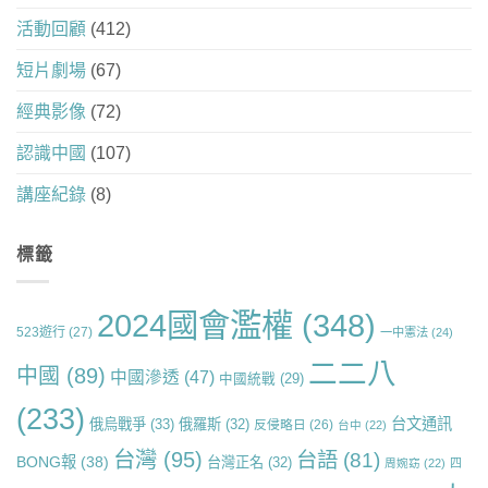
活動回顧
(412)
短片劇場
(67)
經典影像
(72)
認識中國
(107)
講座紀錄
(8)
標籤
2024國會濫權
(348)
523遊行
(27)
一中憲法
(24)
二二八
中國
(89)
中國滲透
(47)
中國統戰
(29)
(233)
台文通訊
俄烏戰爭
(33)
俄羅斯
(32)
反侵略日
(26)
台中
(22)
台灣
(95)
台語
(81)
BONG報
(38)
台灣正名
(32)
周婉窈
(22)
四