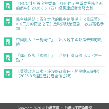
【NCC廿年首度零委員，經民連示警重要業務全面
06
8 月
癱瘓中】2026.8.6（四）經民連記者會發言稿
在
尚
〈【NCC
無
民主練習題：青年世代的民主補課潮｜《黑風箏》
廿
06
留
年
言
8 月
×《三月的南國之南》放映與映後座談／歡迎報名參
首
加！！
度
零
在
尚
委
〈民
無
員，
中國抓人「一視同仁」，出入境中國都是未知的風
主
06
留
經
練
言
8 月
險
民
習
連
題：
在
尚
示
青
〈中
無
警
「你可以說『國語』」：台語什麼時候可以正常一
年
國
06
留
重
世
抓
言
8 月
點？
要
代
人
業
的
「一
在
尚
務
民
視
〈「你
無
全
【莫讓政治口水，淹沒廠商責任，經民連三提醒】
主
同
可
06
留
面
補
仁」，
以
言
8 月
（2026.8.5經民連記者會發言稿）
癱
課
出
說
瘓
潮
入
『國
在
尚
中】
｜
境
語』」：
〈【莫
無
2026.8.6（四）
《黑
中
台
讓
留
經
風
國
語
政
言
民
箏》
都
什
治
連
×《三
是
麼
口
記
月
未
時
水，
者
的
知
候
淹
會
南
的
可
沒
Copyright 2026 ©
台灣放送 ‧ 台灣民主防衛聯盟
發