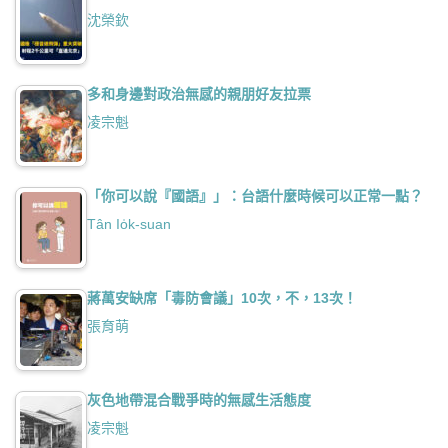
沈榮欽
多和身邊對政治無感的親朋好友拉票
凌宗魁
「你可以說『國語』」：台語什麼時候可以正常一點？
Tân Io̍k-suan
蔣萬安缺席「毒防會議」10次，不，13次！
張育萌
灰色地帶混合戰爭時的無感生活態度
凌宗魁