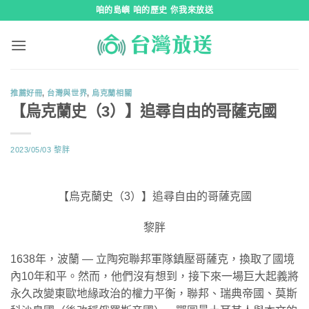
跳
咱的島嶼 咱的歷史 你我來放送
到
內
容
推薦好冊
,
台灣與世界
,
烏克蘭相關
【烏克蘭史（3）】追尋自由的哥薩克國
2023/05/03
黎胖
【烏克蘭史（3）】追尋自由的哥薩克國
黎胖
1638年，波蘭 — 立陶宛聯邦軍隊鎮壓哥薩克，換取了國境
內10年和平。然而，他們沒有想到，接下來一場巨大起義將
永久改變東歐地緣政治的權力平衡，聯邦、瑞典帝國、莫斯