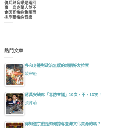
傭兵與音樂是兩回
事 烏克蘭人並不
會因瓦格納集團而
排斥華格納音樂
熱門文章
多和身邊對政治無感的親朋好友拉票
凌宗魁
蔣萬安缺席「毒防會議」10次，不，13次！
張育萌
你知道京戲是如何掠奪臺灣文化資源的嗎？