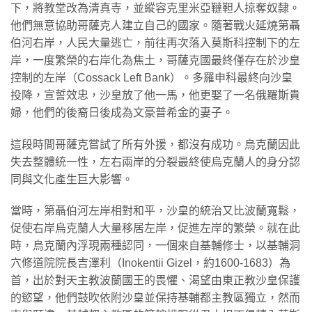
下，將教堂改為清真寺，並縱容克里米亞韃靼人掠奪奴隸。
他們無意協助哥薩克人建立自己的國家。隨著戰火延燒第聶
伯河右岸，人民大量逃亡，前往再次落入莫斯科控制下的左
岸，一度繁榮的右岸化為焦土，哥薩克國最終僅存在於沙皇
控制的左岸（Cossack Left Bank）。多羅申科最終向沙皇
投降，宣誓效忠，沙皇放了他一馬，他更娶了一名俄羅斯貴
婦，他們的後裔日後成為文豪普希金的妻子。
這段時間哥薩克嘗試了所有外援，都沒有成功。烏克蘭因此
失去整體統一性，左右兩岸的分裂最終使烏克蘭人的身分認
同與文化產生巨大影響。
當時，第聶伯河左岸相對和平，沙皇的統治又比波蘭寬鬆，
促使右岸烏克蘭人大量移居左岸，促進左岸的繁榮。就在此
時，烏克蘭內浮現兩種認同，一個來自基輔修士，以基輔洞
穴修道院院長吉澤利（Inokentii Gizel，約1600-1683）為
首，出於對天主教波蘭國王的畏懼、渴望由東正教沙皇保護
的慾望，他們鼓吹依附沙皇並保持基輔都主教區獨立，然而