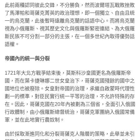
此前兩種認同彼此交鋒，不分勝負，然而波爾塔瓦戰敗挫敗
了馬澤帕和哥薩克菁英的政治理想，即一個獨立、自由且統
一的烏克蘭，此後暫時遠離烏克蘭的話語中心。而將烏克蘭
視為小俄羅斯、視其歷史文化與俄羅斯緊密連結、為大俄羅
斯民族不可分割一部分的主張，在一個多世紀內取得優勢話
語權。
帝國內的統一與分裂
1721年大北方戰爭結束後，莫斯科沙皇國更名為俄羅斯帝
國，而在葉卡捷琳娜二世女皇治下，哥薩克國殘餘的國中之
國地位也被廢除。女皇對帝國的治理，承繼自啟蒙時代理性
劃一的標準，對臣民實行統一平等的治理，不允許特殊的存
在。因此，哥薩克國在20年內被劃為三個省，全面引入俄國
行政體制，由小俄羅斯總督統治，哥薩克軍團納入俄國常備
軍，並在此地實行農奴制。
由於採取漸進同化和分裂哥薩克人階層的策略，此舉並未引