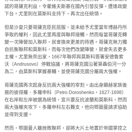
諾的哥薩克利益，令霍維夫斯基在國內引發反彈，遭逢政變
下台。尤里則在莫斯科支持下，再次出任統領。
但是沙皇只要哥薩克臣民屈服，並未給予尤里當年博赫丹所
爭取的權利，因此尤里再度與聯邦接觸，然而每當哥薩克轉
變一次陣營加入聯邦，就會換來更差的待遇。哥薩克無力獨
自抗衡聯邦和莫斯科，而每次他們改變陣營，就會失去更多
主權。尤里無奈出家，1667年聯邦與莫斯科簽署安德魯索
沃（Andrusovo）停戰協議，將哥薩克國沿著第聶伯河一分
為二，由莫斯科掌握基輔，並使哥薩克國分屬兩大強權。
哥薩克國再次起身反抗兩大強權的宰割。由出身顯赫家族後
裔的彼得羅．多羅申科（Petro Doroshenko，1627-1698）
在右岸和左岸被選為統領，宣示要反抗波蘭和莫斯科，然而
兩大強權夾攻下，多羅申科左右難支，他向鄂圖曼請求協助
並得到支援。
然而，鄂圖曼人雖挫敗聯邦，卻將大片土地置於帝國掌控之