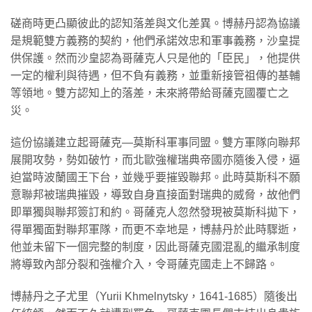
磋商時更凸顯彼此的認知落差與文化差異。博赫丹認為協議
是規範雙方義務的契約，他們承諾效忠和軍事義務，沙皇提
供保護。然而沙皇認為哥薩克人只是他的「臣民」，他提供
一定的權利與待遇，但不負有義務，並重新接管祖傳的基輔
等領地。雙方認知上的落差，未來將帶給哥薩克國覆亡之
災。
這份協議建立起哥薩克—莫斯科軍事同盟。雙方軍隊向聯邦
展開攻勢，勢如破竹，而北歐強權瑞典帝國亦隨後入侵，逼
迫當時波蘭國王下台，並幾乎要摧毀聯邦。此時莫斯科不願
意聯邦被瑞典摧毀，導致自身直接面對瑞典的威脅，故他們
即單獨與聯邦簽訂和約。哥薩克人忽然發現被莫斯科拋下，
得單獨面對聯邦軍隊，而更不幸地是，博赫丹於此時驟逝，
他並未留下一個完整的制度，因此哥薩克國混亂的繼承制度
將導致內部分裂和強權介入，令哥薩克國走上不歸路。
博赫丹之子尤里（Yurii Khmelnytsky，1641-1685）隨後出