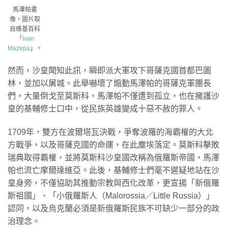
馬澤帕畫
像，圖片取
自維基百科
「
Ivan
Mazepa
」。
然而，沙皇聞知此訊，瞬即派大軍攻下哥薩克國首都巴圖
林，並加以屠城。此舉嚇壞了煽動馬澤帕的哥薩克軍團長
們，大量倒戈至莫斯科，馬澤帕不僅遭到孤立，也在擁護沙
皇的基輔修士口中，從民族英雄變成十惡不赦的罪人。
1709年，雙方在波爾塔瓦決戰，爭奪波羅的海霸權的大北
方戰爭，以及哥薩克國的命運，在此塵埃落定。莫斯科擊敗
瑞典取得霸權，並將莫斯科沙皇國改稱為俄羅斯帝國，馬澤
帕也流亡摩爾達維亞。此後，基輔修士們毫不遲疑地站在沙
皇身旁，不僅協助其推動宗教與西化改革，更宣揚「新俄羅
斯祖國」、「小俄羅斯人（Malorossia／Little Russia）」
認同，以及烏克蘭必須是新俄羅斯民族不可缺少一部分的政
治理念。