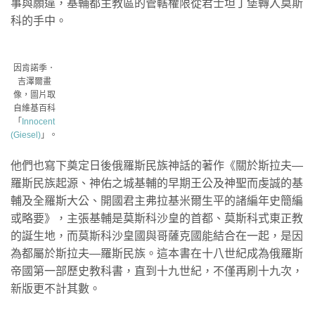
事與願違，基輔都主教區的管轄權限從君士坦丁堡轉入莫斯
科的手中。
因肯諾季．
吉澤爾畫
像，圖片取
自維基百科
「
Innocent
(Giesel)
」。
他們也寫下奠定日後俄羅斯民族神話的著作《關於斯拉夫—
羅斯民族起源、神佑之城基輔的早期王公及神聖而虔誠的基
輔及全羅斯大公、開國君主弗拉基米爾生平的諸編年史簡編
或略要》，主張基輔是莫斯科沙皇的首都、莫斯科式東正教
的誕生地，而莫斯科沙皇國與哥薩克國能結合在一起，是因
為都屬於斯拉夫—羅斯民族。這本書在十八世紀成為俄羅斯
帝國第一部歷史教科書，直到十九世紀，不僅再刷十九次，
新版更不計其數。