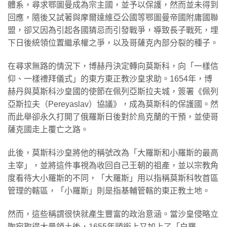
體系，尋求鄂圖曼成為宗主國，並予以保護，然而並未得到
回應，隨後又試著與摩爾達維亞公國等鄂圖曼帝國附庸國聯
盟，卻又因為引起各國猜忌而引發戰爭，導致長子戰死，埋
下日後統領位置繼承權之爭，以及哥薩克內部分裂的種子。
在尋求無路的情況下，博赫丹決定轉向莫斯科，向「一樣信
仰、一樣禮拜儀式」的東方東正教沙皇求助。1654年，博
赫丹與莫斯科沙皇國的使節在佩列亞斯拉夫城，簽署《佩列
亞斯拉夫（Pereyaslav）協議》，成為莫斯科的保護國。然
而此舉卻永久打開了俄羅斯日後對於烏克蘭的干預，並使哥
薩克國走上覆亡之路。
此後，莫斯科沙皇將他的稱號改為「大羅斯和小羅斯的最高
主宰」，並將這件事視為收回自己王朝的祖產，並以宗教角
度看待大小羅斯的不同，「大羅斯」用以指稱莫斯科牧首區
管理的轄區，「小羅斯」則是指基輔管轄的東正教土地。
然而，這些稱謂很快就產生豐富的政治意涵。當沙皇侵略立
陶宛取得大量領土後，1655年頭銜上又加上了「白羅