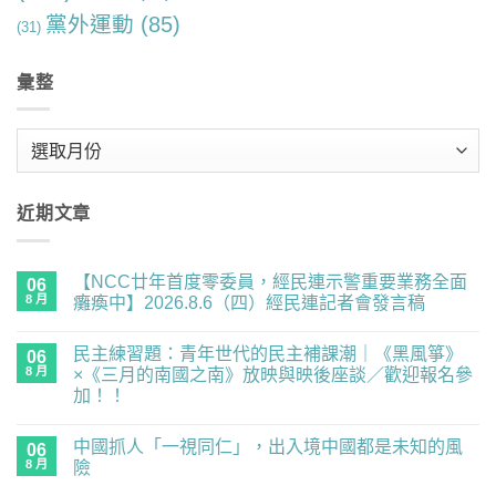
黨外運動
(85)
(31)
彙整
彙
整
近期文章
【NCC廿年首度零委員，經民連示警重要業務全面
06
8 月
癱瘓中】2026.8.6（四）經民連記者會發言稿
在
尚
〈【NCC
無
民主練習題：青年世代的民主補課潮｜《黑風箏》
廿
06
留
年
言
8 月
×《三月的南國之南》放映與映後座談／歡迎報名參
首
加！！
度
零
在
尚
委
〈民
無
員，
中國抓人「一視同仁」，出入境中國都是未知的風
主
06
留
經
練
言
8 月
險
民
習
連
題：
在
尚