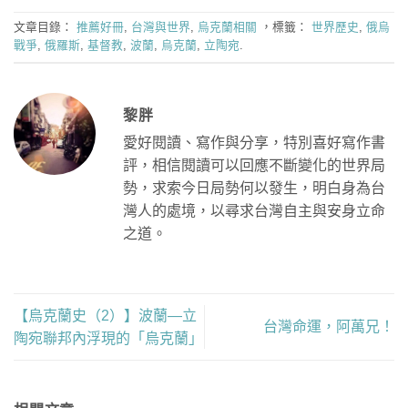
文章目錄：
推薦好冊
,
台灣與世界
,
烏克蘭相關
，標籤：
世界歷史
,
俄烏
戰爭
,
俄羅斯
,
基督教
,
波蘭
,
烏克蘭
,
立陶宛
.
黎胖
愛好閱讀、寫作與分享，特別喜好寫作書
評，相信閱讀可以回應不斷變化的世界局
勢，求索今日局勢何以發生，明白身為台
灣人的處境，以尋求台灣自主與安身立命
之道。
【烏克蘭史（2）】波蘭—立
台灣命運，阿萬兄！
陶宛聯邦內浮現的「烏克蘭」