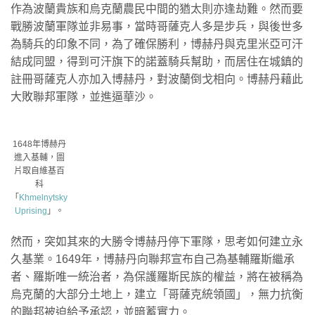
作為波蘭貴族和烏克蘭農民中間的猶太則亦逢劫難。然而要
戰勝波蘭軍隊並非易事，當時哥薩克人多是步兵，與後世多
為騎兵的印象不同，為了確保勝利，博赫丹與克里米亞可汗
結成同盟，得到可汗旗下的諾蓋騎兵幫助，而居住在城鎮的
註冊哥薩克人亦加入博赫丹，對波蘭倒戈相向。博赫丹藉此
大敗聯邦軍隊，並進逼華沙。
1648年博赫丹
進入基輔，圖
片取自維基百
科
「
Khmelnytsky
Uprising
」。
然而，突如其來的大勝令博赫丹停下軍隊，思考如何建立永
久基業。1649年，博赫丹向聯邦宣布自己為基輔羅斯繼承
者、羅斯唯一統治者，為保護羅斯民族的權益，將在被稱為
烏克蘭的大部分土地上，建立「哥薩克統領國」，無力抗衡
的聯邦被迫給予承認，並暗蓄實力。