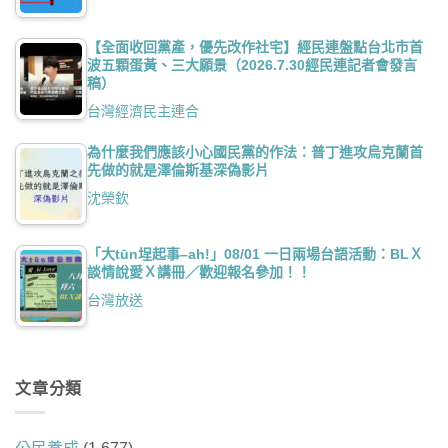
【全面收回黨產，優先改作社宅】經民連盤點台北市首
波五顆蛋黃、三大願景（2026.7.30經民連記者會發言
稿）
台灣經濟民主連合
為什麼我們應該小心國民黨的作法：普丁進攻烏克蘭首
先做的就是澤倫斯基深偽影片
沈榮欽
「大tūn埕起事–ah!」08/01 一日兩場台語活動：BLＸ
談情說愛Ｘ講冊／歡迎報名參加！！
台灣放送
文章分類