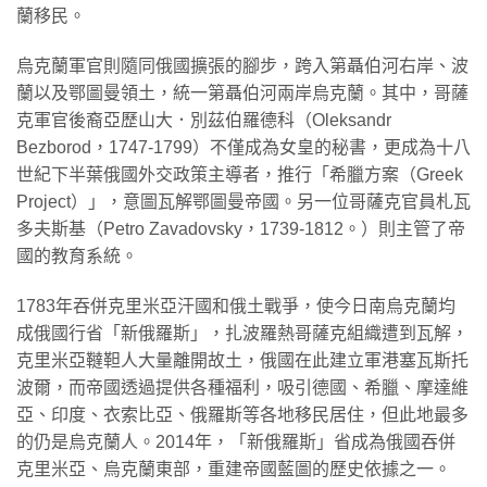
蘭移民。
烏克蘭軍官則隨同俄國擴張的腳步，跨入第聶伯河右岸、波
蘭以及鄂圖曼領土，統一第聶伯河兩岸烏克蘭。其中，哥薩
克軍官後裔亞歷山大．別茲伯羅德科（Oleksandr
Bezborod，1747-1799）不僅成為女皇的秘書，更成為十八
世紀下半葉俄國外交政策主導者，推行「希臘方案（Greek
Project）」，意圖瓦解鄂圖曼帝國。另一位哥薩克官員札瓦
多夫斯基（Petro Zavadovsky，1739-1812。）則主管了帝
國的教育系統。
1783年吞併克里米亞汗國和俄土戰爭，使今日南烏克蘭均
成俄國行省「新俄羅斯」，扎波羅熱哥薩克組織遭到瓦解，
克里米亞韃靼人大量離開故土，俄國在此建立軍港塞瓦斯托
波爾，而帝國透過提供各種福利，吸引德國、希臘、摩達維
亞、印度、衣索比亞、俄羅斯等各地移民居住，但此地最多
的仍是烏克蘭人。2014年，「新俄羅斯」省成為俄國吞併
克里米亞、烏克蘭東部，重建帝國藍圖的歷史依據之一。