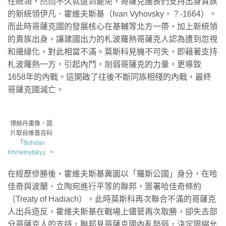
任統領，然而不久就遭到罷免，哥薩克團長們支持出身貴族
的新統領伊凡．霍維夫斯基（Ivan Vyhovsky，？-1664）。
而此時哥薩克國的發展核心在基輔等北方一帶，加上新統領
的貴族出身，讓建國出力的札波羅熱哥薩克人認為遭到忽視
和邊緣化，對此相當不滿。莫斯科見機不可失，即藉著支持
札波羅熱一方，引起內鬥，削弱哥薩克的力量，更導致
1658年的內戰。這開啟了往後不斷同族相殘的內戰，最終
哥薩克國滅亡。
博赫丹畫像，圖
片取自維基百科
「
Bohdan
Khmelnytsky
」。
在經歷慘勝後，霍維夫斯基冀圖以「羅斯公國」身分，在哈
佳奇與波蘭、立陶宛進行平等的聯邦，簽署哈佳奇條約
（Treaty of Hadiach）。此時莫斯科再次聯合不滿的哥薩克
人出兵造反，霍維夫斯基在戰場上儘管再次取勝，卻失去部
分哥薩克人的支持，聯邦見哥薩克國內亂勢弱，決定限縮允