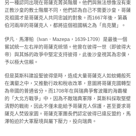
另一種認同出現在哥薩克菁英階層。他們與無法想像沒有東
正教沙皇的教士階層不同，他們認為自己不需要沙皇，哥薩
克祖國才是哥薩克人共同忠誠的對象。而1667年後，第聶
伯河兩岸的哥薩克人，都將這個祖國稱之為「烏克蘭」。
伊凡．馬澤帕（Ivan．Mazepa，1639-1709）是最後一個
嘗試統一左右岸的哥薩克統領。他曾在彼得一世（即彼得大
帝）與其姊的政爭中堅定支持彼得，此後沙皇視其為忠僕，
予以極大信賴。
但是莫斯科建設聖彼得堡時，造成大量哥薩克人如蚊蠅般死
在溝壑之中，又推動行政和稅收改革，意圖將哥薩克國轉型
為帝國的普通省分。而1708年在與瑞典爭奪波羅的海霸權
的「大北方戰爭」中，因為不敵瑞典軍隊，莫斯科採取堅壁
清野的戰術，因此不僅未能給予哥薩克人保護，甚至要求哥
薩克人焚毀家園。哥薩克軍團長們認定彼得已違反盟約，馬
澤帕迫於大軍壓境與屬下壓力，投向瑞典。