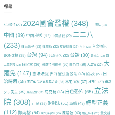
標籤
2024國會濫權
(348)
523遊行
(27)
一中憲法
(24)
二二八
中國
(89)
中國滲透
(47)
中國統戰
(29)
(233)
台文通訊
俄烏戰爭
(33)
俄羅斯
(32)
反侵略日
(26)
台中
(22)
台灣
(94)
台語
(80)
BONG報
(38)
台灣正名
(32)
周婉窈
(22)
四
大
國民黨
(36)
國防特別條例
(30)
圖伯特
(29)
大法官
(27)
二四刺蔣
(23)
罷免
(147)
日
憲法法庭
(52)
憲法訴訟法
(40)
抵抗史
(27)
治時期
(58)
林宅血案
(37)
李江却台語文教基金會
(28)
林茂生
(27)
母語
立法
白色恐怖
(65)
烏克蘭
(43)
民主
(35)
(26)
濟南教會
(22)
院
(308)
轉型正義
財劃法
(51)
軍購
(43)
西藏
(35)
(112)
鄭南榕
(54)
陳澄波
(40)
黃文雄
陳文成事件
(25)
霧社事件
(25)