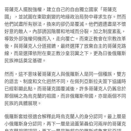
哥薩克人擺脫強權，建立自己的自由獨立國家「哥薩克
國」，並試圖在東歐劇變的地緣政治局勢中尋求生存。然而
他們試盡所有辦法，換來的卻仍是覆滅。他們週遭盡是不懷
好意的敵人，內部誘因階層和地域而分裂，加之制度紊亂，
導致外部強權伺機而入，走向覆亡。而東正教會在宗教改革
後，與哥薩克人分道揚鑣，最終選擇了放棄自主的哥薩克路
線，而是選擇依附在東正教沙皇羽翼之下，更為日後俄羅斯
民族神話奠定基礎。
然而，這不意味著哥薩克人與俄羅斯人是同一個種族，雙方
的語言、制度和文化迥然不同，在佩列亞斯拉夫簽下協議時
已經彰顯此點。而哥薩克國覆滅後，許多哥薩克人仍舊忠於
那個稱之為烏克蘭的祖國，而非俄羅斯帝國，亦是兩個不同
民族的具體展現。
俄羅斯套娃很適合解釋此時烏克蘭人的身分認同。最上層是
小俄羅斯身分認同，再下一層是涵蓋第聶伯河兩岸的哥薩克