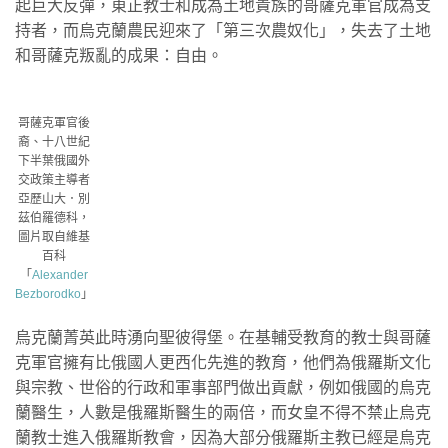
起巨大反彈，東正教士和成為土地貴族的哥薩克軍官成為支
持者，而烏克蘭農民迎來了「第三次農奴化」，失去了土地
和哥薩克叛亂的成果：自由。
哥薩克軍官後
裔、十八世紀
下半葉俄國外
交政策主導者
亞歷山大．別
茲伯羅德科，
圖片取自維基
百科
「
Alexander
Bezborodko
」
烏克蘭菁英此時湧向聖彼得堡。在基輔受教育的教士與哥薩
克軍官擁有比俄國人更西化先進的教育，他們為俄羅斯文化
與宗教、世俗的行政和軍事部門做出貢獻，例如俄國的烏克
蘭醫生，人數是俄羅斯醫生的兩倍，而女皇不得不禁止烏克
蘭教士進入俄羅斯教會，因為大部分俄羅斯主教已經是烏克