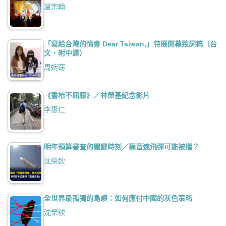
溫宗翰
「寫給台灣的情書 Dear Taiwan,」特展開幕致詞稿（台
文，附中譯）
周婉窈
《書枱不屈膝》／林榮基紀念影片
李惠仁
明年預算審查的關鍵時刻／極音速飛彈可能被擋？
沈榮欽
全世界最孤獨的島嶼：如何應付中國的灰色策略
沈榮欽