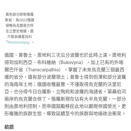
黃色部分即新俄羅
斯省，為2022俄國
侵略烏克蘭南方所
言之歷史根據，圖
片取自維基百科
「
Novorossiya
」。
俄國、普魯士、奧地利三次瓜分波蘭也於此時上演。奧地利
得到加利西亞、布科維納（Bukovyna），加上已有的外喀
爾巴仟省（Transcarpathia），掌握了未來烏克蘭三個最西
邊的省分，還有部分波蘭領土；普魯士得到但澤和部分波羅
的海南岸土地；俄國收穫最豐，不僅取得烏克蘭的沃里尼
亞，也分得今日白羅斯、立陶宛和波羅的海諸省。第聶伯河
兩岸的烏克蘭合併了。俄羅斯現在佔有大半烏克蘭，一部分
則由奧地利控制。而帝國鼓勵移民此地以顯現帝國榮光，更
形複雜的族群生態，導致延續至今的族群與地緣政治衝突。
結語