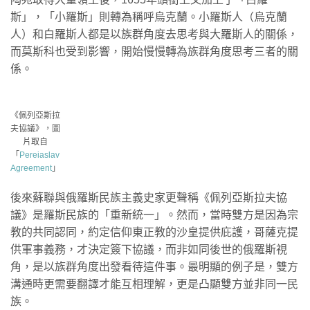
斯」，「小羅斯」則轉為稱呼烏克蘭。小羅斯人（烏克蘭
人）和白羅斯人都是以族群角度去思考與大羅斯人的關係，
而莫斯科也受到影響，開始慢慢轉為族群角度思考三者的關
係。
《佩列亞斯拉
夫協議》，圖
片取自
「
Pereiaslav
Agreement
」
後來蘇聯與俄羅斯民族主義史家更聲稱《佩列亞斯拉夫協
議》是羅斯民族的「重新統一」。然而，當時雙方是因為宗
教的共同認同，約定信仰東正教的沙皇提供庇護，哥薩克提
供軍事義務，才決定簽下協議，而非如同後世的俄羅斯視
角，是以族群角度出發看待這件事。最明顯的例子是，雙方
溝通時更需要翻譯才能互相理解，更是凸顯雙方並非同一民
族。