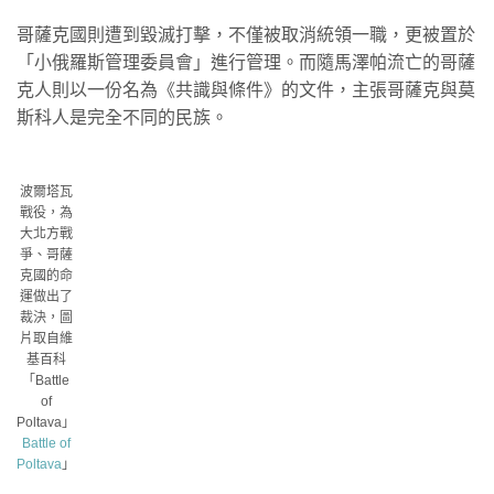
哥薩克國則遭到毀滅打擊，不僅被取消統領一職，更被置於
「小俄羅斯管理委員會」進行管理。而隨馬澤帕流亡的哥薩
克人則以一份名為《共識與條件》的文件，主張哥薩克與莫
斯科人是完全不同的民族。
波爾塔瓦
戰役，為
大北方戰
爭、哥薩
克國的命
運做出了
裁決，圖
片取自維
基百科
「Battle
of
Poltava」
Battle of
Poltava
」