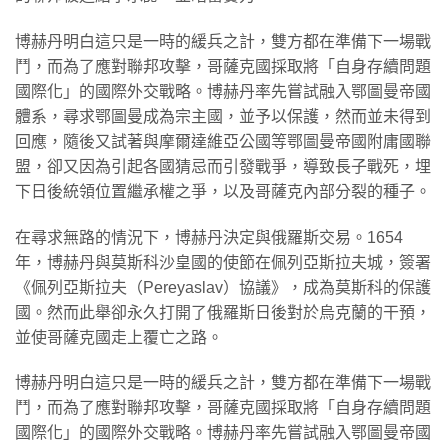
博赫丹明白這只是一時的緩兵之計，雙方都在準備下一場戰
鬥，而為了應對聯邦攻擊，哥薩克國採取將「自身存續問題
國際化」的國際外交戰略。博赫丹率先嘗試融入鄂圖曼帝國
體系，尋求鄂圖曼成為宗主國，並予以保護，然而並未得到
回應，隨後又試著與摩爾達維亞公國等鄂圖曼帝國附庸國聯
盟，卻又因為引起各國猜忌而引發戰爭，導致長子戰死，埋
下日後統領位置繼承權之爭，以及哥薩克內部分裂的種子。
在尋求無路的情況下，博赫丹決定與俄羅斯交易。1654
年，博赫丹與莫斯科沙皇國的使節在佩列亞斯拉夫城，簽署
《佩列亞斯拉夫（Pereyaslav）協議》，成為莫斯科的保護
國。然而此舉卻永久打開了俄羅斯日後對於烏克蘭的干預，
並使哥薩克國走上覆亡之路。
博赫丹明白這只是一時的緩兵之計，雙方都在準備下一場戰
鬥，而為了應對聯邦攻擊，哥薩克國採取將「自身存續問題
國際化」的國際外交戰略。博赫丹率先嘗試融入鄂圖曼帝國