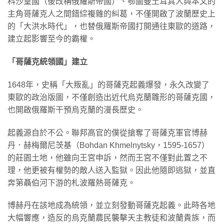
科沙皇國（後改稱俄羅斯帝國）、鄂圖曼土耳其人與本文的
主角哥薩克人之間錯綜複雜的糾葛，不僅開啟了波蘭歷史上
的「大洪水時代」，也替俄羅斯帝國打開通往東歐的道路，
建立起影響至今的霸權。
「哥薩克統領國」建立
1648年，史稱「大叛亂」的哥薩克起義爆發，永久改變了
東歐的政治版圖，不僅創造出近代烏克蘭雛形的哥薩克國，
也開啟俄羅斯干預烏克蘭的漫長歷史。
起義源自於不公。聯邦高官的僕從搶奪了哥薩克軍官博赫
丹．赫梅爾尼茨基（Bohdan Khmelnytsky，1595-1657）
的莊園土地，他雖向王宮申訴，然而王宮不僅對此置之不
理，他更被有權勢的敵人送入監獄。因此他隨即逃獄，並直
奔第聶伯河下游的札波羅熱哥薩克。
博赫丹在該地成為統領，並立刻發動哥薩克起義。此時各地
大幅響應，造反的烏克蘭農民襲擊天主教徒和波蘭貴族，而