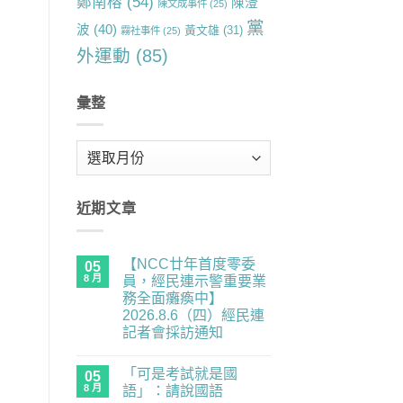
鄭南榕
(54)
陳澄
陳文成事件
(25)
黨
波
(40)
黃文雄
(31)
霧社事件
(25)
外運動
(85)
彙整
彙
整
近期文章
【NCC廿年首度零委
05
8 月
員，經民連示警重要業
務全面癱瘓中】
2026.8.6（四）經民連
記者會採訪通知
在
尚
〈【NCC
無
「可是考試就是國
廿
05
留
年
言
8 月
語」：請說國語
首