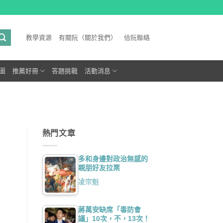
教學資源
有關阮（關於我們）
佮阮聯絡
圖
推薦好冊
答題挑戰
活動消息
熱門文章
多和身邊對政治無感的
親朋好友拉票
凌宗魁
蔣萬安缺席「毒防會
議」10次，不，13次！