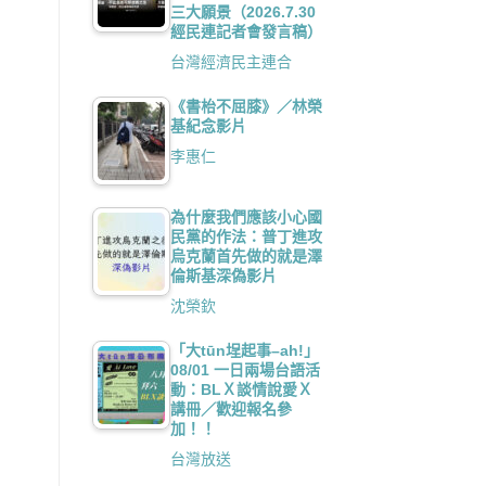
三大願景（2026.7.30
經民連記者會發言稿）
台灣經濟民主連合
《書枱不屈膝》／林榮
基紀念影片
李惠仁
為什麼我們應該小心國
民黨的作法：普丁進攻
烏克蘭首先做的就是澤
倫斯基深偽影片
沈榮欽
「大tūn埕起事–ah!」
08/01 一日兩場台語活
動：BLＸ談情說愛Ｘ
講冊／歡迎報名參
加！！
台灣放送