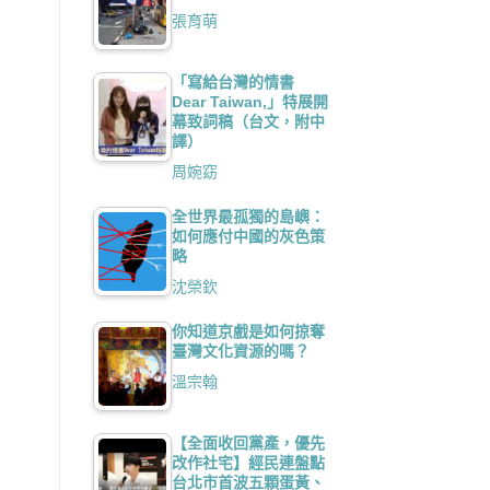
張育萌
「寫給台灣的情書
Dear Taiwan,」特展開
幕致詞稿（台文，附中
譯）
周婉窈
全世界最孤獨的島嶼：
如何應付中國的灰色策
略
沈榮欽
你知道京戲是如何掠奪
臺灣文化資源的嗎？
溫宗翰
【全面收回黨產，優先
改作社宅】經民連盤點
台北市首波五顆蛋黃、