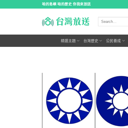
跳
咱的島嶼 咱的歷史 你我來放送
到
內
容
精選主題
台灣歷史
公民養成