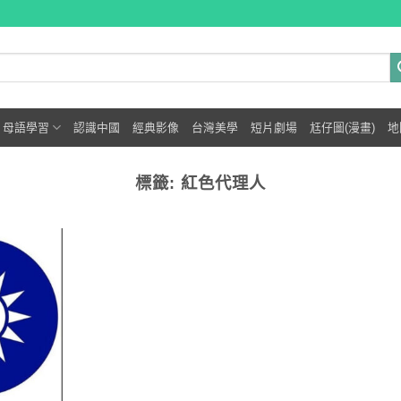
母語學習
認識中國
經典影像
台灣美學
短片劇場
尪仔圖(漫畫)
地
標籤:
紅色代理人