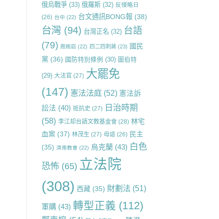
俄烏戰爭
(33)
俄羅斯
(32)
反侵略日
台文通訊BONG報
(38)
(26)
台中
(22)
台灣
(94)
台語
台灣正名
(32)
(79)
國民
周婉窈
(22)
四二四刺蔣
(23)
黨
(36)
國防特別條例
(30)
圖伯特
大罷免
(29)
大法官
(27)
(147)
憲法法庭
(52)
憲法訴
日治時期
訟法
(40)
抵抗史
(27)
(58)
林宅
李江却台語文教基金會
(28)
血案
(37)
民主
林茂生
(27)
母語
(26)
白色
烏克蘭
(43)
(35)
濟南教會
(22)
立法院
恐怖
(65)
(308)
財劃法
(51)
西藏
(35)
轉型正義
(112)
軍購
(43)