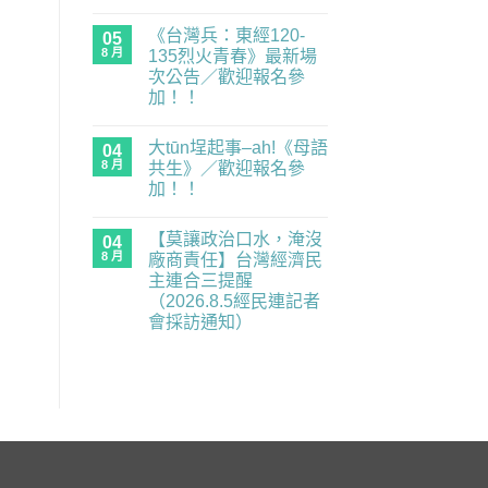
度
在
尚
零
〈「可
無
《台灣兵：東經120-
委
是
05
留
員，
考
言
8 月
135烈火青春》最新場
經
試
次公告／歡迎報名參
民
就
連
是
加！！
示
國
在
警
語」：
尚
〈《台
重
請
無
大tūn埕起事–ah!《母語
灣
04
要
說
留
兵：
業
國
言
8 月
共生》／歡迎報名參
東
務
語〉
加！！
經
全
中
120-
面
在
尚
135
癱
〈大
無
烈
瘓
【莫讓政治口水，淹沒
tūn
04
留
火
中】
埕
言
8 月
廠商責任】台灣經濟民
青
2026.8.6（四）
起
春》
經
主連合三提醒
事
最
民
–
（2026.8.5經民連記者
新
連
ah!
場
記
會採訪通知）
《母
次
者
語
在
尚
公
會
共
〈【莫
無
告
採
生》
讓
留
／
訪
／
政
言
歡
通
歡
治
迎
知〉
迎
口
報
中
報
水，
名
名
淹
參
參
沒
加！！〉
加！！〉
廠
中
中
商