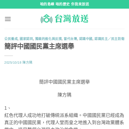
跳
咱的島嶼 咱的歷史 你我來放送
到
內
容
公民養成
,
國家認同
,
獨裁的進化與反撲
,
當代台灣
,
認識中國
,
認識民主／民主防衛
簡評中國國民黨主席選舉
2025/10/18
陳方隅
簡評中國國民黨主席選舉
陳方隅
1、
紅色代理人成功地打破傳統派系組織。中國國民黨已經成為
真正的中國國民黨，代理人堂而皇之地進入到台灣政黨體系