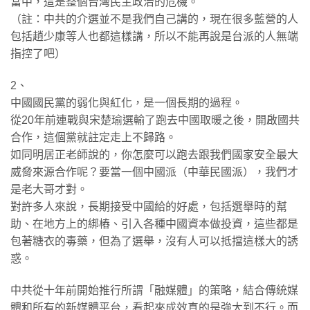
當中，這是整個台灣民主政治的危機。
（註：中共的介選並不是我們自己講的，現在很多藍營的人
包括趙少康等人也都這樣講，所以不能再說是台派的人無端
指控了吧）
​2、
中國國民黨的弱化與紅化，是一個長期的過程。
從20年前連戰與宋楚瑜選輸了跑去中國取暖之後，開啟國共
合作，這個黨就註定走上不歸路。
如同明居正老師說的，你怎麼可以跑去跟我們國家安全最大
威脅來源合作呢？要當一個中國派（中華民國派），我們才
是老大哥才對。
對許多人來說，長期接受中國給的好處，包括選舉時的幫
助、在地方上的綁樁、引入各種中國資本做投資，這些都是
包著糖衣的毒藥，但為了選舉，沒有人可以抵擋這樣大的誘
惑。
​中共從十年前開始推行所謂「融媒體」的策略，結合傳統媒
體和所有的新媒體平台，看起來成效真的是強大到不行。而