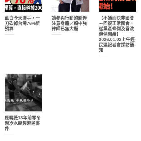
藍白今天聯手，一
請參與行動的夥伴
【不議而決非國會
刀砍掉台灣76%新
注意身體／賴中強
－回復正常國會，
預算
律師已無大礙
從黨產條例及眷改
條例開始】
2026.01.02上午經
民連記者會採訪通
知
應曉薇13年前寒冬
潑冷水驅趕遊民事
件