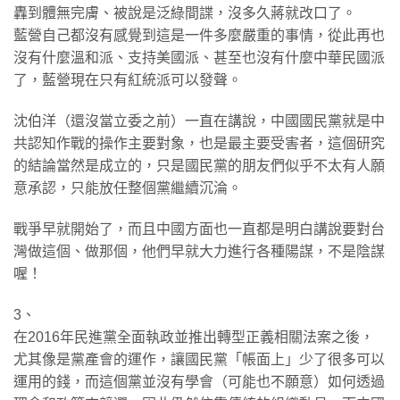
轟到體無完膚、被說是泛綠間諜，沒多久蔣就改口了。
藍營自己都沒有感覺到這是一件多麼嚴重的事情，從此再也
沒有什麼溫和派、支持美國派、甚至也沒有什麼中華民國派
了，藍營現在只有紅統派可以發聲。
​沈伯洋（還沒當立委之前）一直在講說，中國國民黨就是中
共認知作戰的操作主要對象，也是最主要受害者，這個研究
的結論當然是成立的，只是國民黨的朋友們似乎不太有人願
意承認，只能放任整個黨繼續沉淪。
​戰爭早就開始了，而且中國方面也一直都是明白講說要對台
灣做這個、做那個，他們早就大力進行各種陽謀，不是陰謀
喔！
​3、
在2016年民進黨全面執政並推出轉型正義相關法案之後，
尤其像是黨產會的運作，讓國民黨「帳面上」少了很多可以
運用的錢，而這個黨並沒有學會（可能也不願意）如何透過