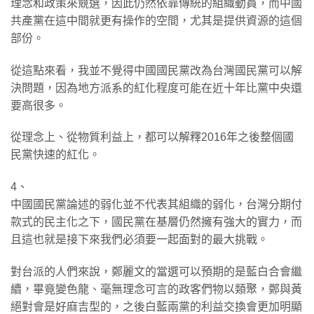
理念和政策來競選，因此仍然依靠傳統的組織動員，而中國
共產黨在這中間就更有操作的空間，尤其是提供資源的這個
部份。
​從這點來看，我並不覺得中國國民黨改為台灣國民黨可以解
決問題，因為地方派系的紅化程度可能在近十年比黨中央還
要高很多。
​從理念上、從物質利益上，都可以解釋2016年之後整個國
民黨快速的紅化。
​4、
中國國民黨論述的弱化並不代表其組織的弱化，台灣分期付
款式的民主化之下，國民黨在基層仍然擁有強大的實力，而
且這也就是接下來我們必須要一起面對的最大挑戰。
​對台派的人們來說，鄭麗文的當選可以預期的是藍白合會繼
續，畢竟變色龍、毫無理念可言的政客們物以類聚，鄭與黃
絕對會是好麻吉型的，之後白藍兩黨的利益交換會更加明顯