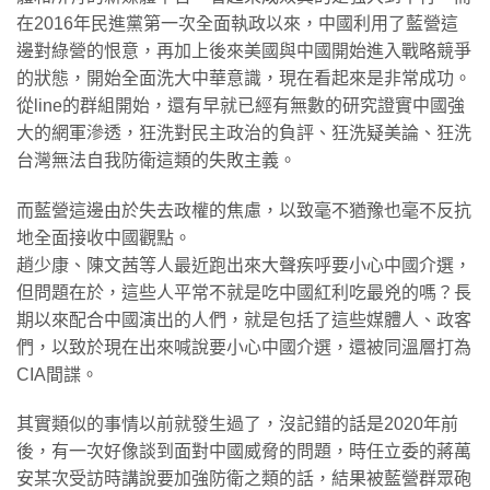
在2016年民進黨第一次全面執政以來，中國利用了藍營這
邊對綠營的恨意，再加上後來美國與中國開始進入戰略競爭
的狀態，開始全面洗大中華意識，現在看起來是非常成功。
從line的群組開始，還有早就已經有無數的研究證實中國強
大的網軍滲透，狂洗對民主政治的負評、狂洗疑美論、狂洗
台灣無法自我防衛這類的失敗主義。
​而藍營這邊由於失去政權的焦慮，以致毫不猶豫也毫不反抗
地全面接收中國觀點。
趙少康、陳文茜等人最近跑出來大聲疾呼要小心中國介選，
但問題在於，這些人平常不就是吃中國紅利吃最兇的嗎？長
期以來配合中國演出的人們，就是包括了這些媒體人、政客
們，以致於現在出來喊說要小心中國介選，還被同溫層打為
CIA間諜。
​其實類似的事情以前就發生過了，沒記錯的話是2020年前
後，有一次好像談到面對中國威脅的問題，時任立委的蔣萬
安某次受訪時講說要加強防衛之類的話，結果被藍營群眾砲