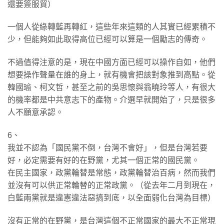
還要簽服貿）
一個人從綠轉藍再轉紅，這些年來這類的人其實已經累積不
少，但能夠如此取得高位已經可以算是一個勵志的傳奇。
​不過值得注意的是，現在中國方面已經可以操作自如，他們
想要操作聲量在誰的身上，就有機會把該對象推到高點。從
韓國瑜、柯文哲，甚至之前的吳思懷與翁曉玲等人，有很大
的機率都是中共意志下的產物。介選早就開始了，只是很多
人不願意承認。
​6、
我並不認為「國民黨不倒，台灣不會好」，但是台灣若要
好，必定需要有好的在野黨，尤其一個正常的國民黨。
在民主國家，政黨輪替是常態，政黨輪替治百病，然而我們
並沒有可以供正常輪替的正常政黨。（從去年二月到現在，
白藍兩黨就是違憲違法惡搞到底，以全面弱化台灣為目標）
​沒有正常的在野黨，是台灣這個不正常國家的最大不正常現