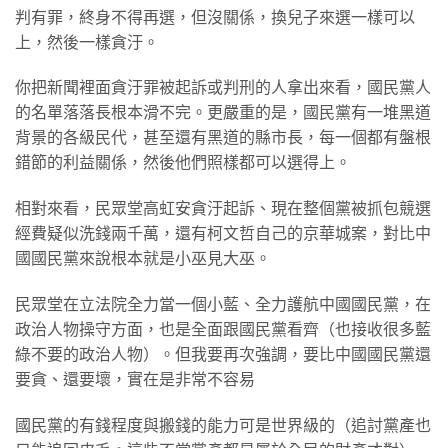
判有罪，終身不得再選，但沒關係，換兒子來選一樣可以
上，然後一樣貪汙。
你把新聞裡面貪汙罪被起訴或判刑的人拿出來看，國民黨人
的名單落落長根本滑不完。更嚴重的是，國民黨有一堆黑道
背景的各級民代，甚至還有黑道的縣市長，每一個都有盤根
錯節的利益關係，然後他們照樣都可以選得上。
相對來看，民眾堂高虹安貪汙起訴、現在整個黨被抓包競選
經費疑似洗錢兩千萬，還有柯文哲自己的京華城案，對比中
國國民黨來說根本就是小巫見大巫。
民眾堂在立法院全力當一個小藍、全力護航中國國民黨，在
政治人物操守方面，也是全面跟國民黨看齊（也接收很多藍
綠不要的政治人物）。但我要再次強調，要比中國國民黨還
要貪、還要壞，實在是非常不容易
國民黨的有錢程度與搬錢的能力可是世界級的（追討黨產也