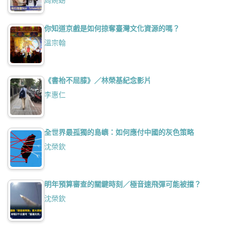
周婉窈
你知道京戲是如何掠奪臺灣文化資源的嗎？
溫宗翰
《書枱不屈膝》／林榮基紀念影片
李惠仁
全世界最孤獨的島嶼：如何應付中國的灰色策略
沈榮欽
明年預算審查的關鍵時刻／極音速飛彈可能被擋？
沈榮欽