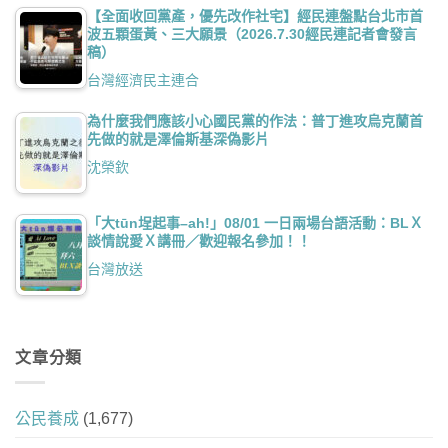
【全面收回黨產，優先改作社宅】經民連盤點台北市首
波五顆蛋黃、三大願景（2026.7.30經民連記者會發言
稿）
台灣經濟民主連合
為什麼我們應該小心國民黨的作法：普丁進攻烏克蘭首
先做的就是澤倫斯基深偽影片
沈榮欽
「大tūn埕起事–ah!」08/01 一日兩場台語活動：BLＸ
談情說愛Ｘ講冊／歡迎報名參加！！
台灣放送
文章分類
公民養成
(1,677)