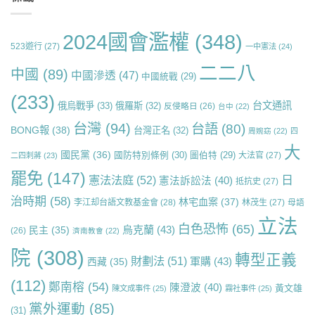
2024國會濫權
(348)
523遊行
(27)
一中憲法
(24)
二二八
中國
(89)
中國滲透
(47)
中國統戰
(29)
(233)
台文通訊
俄烏戰爭
(33)
俄羅斯
(32)
反侵略日
(26)
台中
(22)
台灣
(94)
台語
(80)
BONG報
(38)
台灣正名
(32)
周婉窈
(22)
四
大
國民黨
(36)
國防特別條例
(30)
圖伯特
(29)
大法官
(27)
二四刺蔣
(23)
罷免
(147)
日
憲法法庭
(52)
憲法訴訟法
(40)
抵抗史
(27)
治時期
(58)
林宅血案
(37)
李江却台語文教基金會
(28)
林茂生
(27)
母語
立法
白色恐怖
(65)
烏克蘭
(43)
民主
(35)
(26)
濟南教會
(22)
院
(308)
轉型正義
財劃法
(51)
軍購
(43)
西藏
(35)
(112)
鄭南榕
(54)
陳澄波
(40)
黃文雄
陳文成事件
(25)
霧社事件
(25)
黨外運動
(85)
(31)