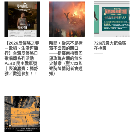
【2026反侵略之春
時間，從來不是掩
726的最大罷免區
－歌唱、生活逗陣
蓋不公義的藉口
在桃園
行】台灣反侵略日
——從鄭南榕案回
歌唱節系列活動
望玫瑰古蹟的無名
Part3 民主戰車號
火懸案（暨7/23監
｜表演嘉賓：楊舒
察院陳情記者會通
雅／歡迎參加！！
知）