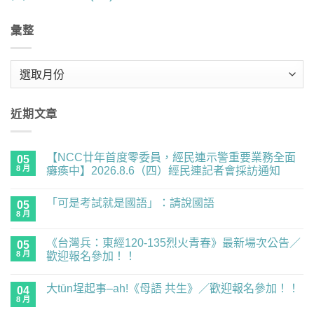
彙整
彙
整
近期文章
【NCC廿年首度零委員，經民連示警重要業務全面
05
8 月
癱瘓中】2026.8.6（四）經民連記者會採訪通知
在
尚
〈【NCC
無
「可是考試就是國語」：請說國語
廿
05
留
年
言
8 月
在
尚
首
〈「可
無
度
是
留
零
《台灣兵：東經120-135烈火青春》最新場次公告／
05
考
言
委
試
8 月
歡迎報名參加！！
員，
就
經
在
尚
是
民
〈《台
無
國
連
大tūn埕起事–ah!《母語 共生》／歡迎報名參加！！
灣
04
留
語」：
示
兵：
言
請
8 月
在
警
尚
東
說
〈大
重
無