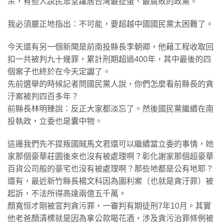
呆，有些人說民眾堂躍居台灣最扯蛋、最腐敗的政黨。
我必須嚴正地指出：不可能，要超越中國國民黨太困難了。
今天還有另一個新聞是前南投縣長李朝卿，他藉工程收取回
扣一共被判九十幾罪，累計刑期超過400年，其中最後的四
個案子也終於在今天定讞了。
先前選舉的時候記者問國民黨人說，你們怎麼看前縣長的貪
汙案被判四百多年？
前縣長林明臻說：反正大家都淡忘了。然後國民黨繼續在南
投執政，立委也是囊中物。
這邊我們先不提叛國賊馬文君還可以繼續當立委的事情，她
家那個豪華莊園後來也沒有被處理啊？彰化謝家那個超豪華
百貨公司般的豪宅也沒有被處理啊？那些地都是公有地耶？
還有，最近新竹縣長楊文科因為圖利案（也就是貪汙罪）被
起訴，不法所得高達兩億五千萬。
顏寬恒才剛被宣判貪污罪，一審判有期徒刑7年10月。其實
他老爸顏清標就是因為拿公款喝花酒，涉及貪污治罪條例被