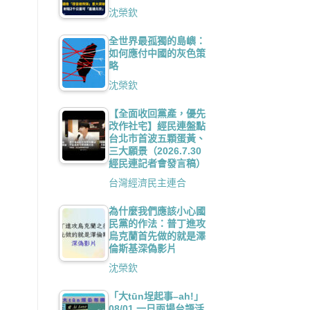
沈榮欽
全世界最孤獨的島嶼：
如何應付中國的灰色策
略
沈榮欽
【全面收回黨產，優先
改作社宅】經民連盤點
台北市首波五顆蛋黃、
三大願景（2026.7.30
經民連記者會發言稿）
台灣經濟民主連合
為什麼我們應該小心國
民黨的作法：普丁進攻
烏克蘭首先做的就是澤
倫斯基深偽影片
沈榮欽
「大tūn埕起事–ah!」
08/01 一日兩場台語活