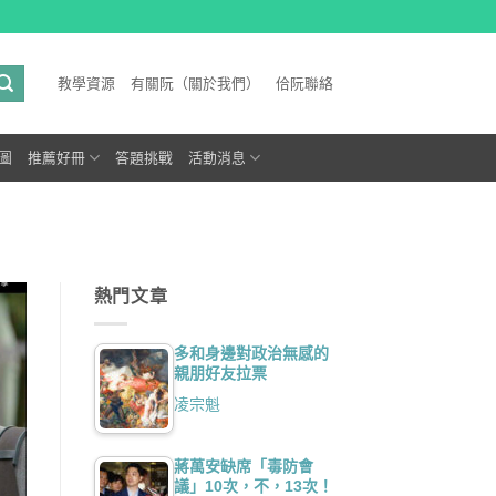
教學資源
有關阮（關於我們）
佮阮聯絡
圖
推薦好冊
答題挑戰
活動消息
熱門文章
多和身邊對政治無感的
親朋好友拉票
凌宗魁
蔣萬安缺席「毒防會
議」10次，不，13次！