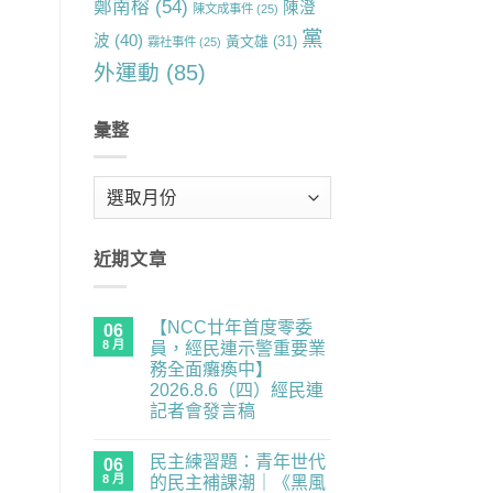
鄭南榕
(54)
陳澄
陳文成事件
(25)
黨
波
(40)
黃文雄
(31)
霧社事件
(25)
外運動
(85)
彙整
彙
整
近期文章
【NCC廿年首度零委
06
8 月
員，經民連示警重要業
務全面癱瘓中】
2026.8.6（四）經民連
記者會發言稿
在
尚
〈【NCC
無
民主練習題：青年世代
廿
06
留
年
言
8 月
的民主補課潮｜《黑風
首