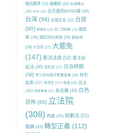
俄烏戰爭
(33)
俄羅斯
(32)
反侵略日
台文通訊BONG報
(38)
(26)
台中
(22)
台灣
(94)
台語
台灣正名
(32)
(80)
國民
周婉窈
(22)
四二四刺蔣
(23)
黨
(36)
國防特別條例
(30)
圖伯特
大罷免
(29)
大法官
(27)
(147)
憲法法庭
(52)
憲法訴
日治時期
訟法
(40)
抵抗史
(27)
(58)
林宅
李江却台語文教基金會
(28)
血案
(37)
民主
林茂生
(27)
母語
(26)
白色
烏克蘭
(43)
(35)
濟南教會
(22)
立法院
恐怖
(65)
(308)
財劃法
(51)
西藏
(35)
轉型正義
(112)
軍購
(43)