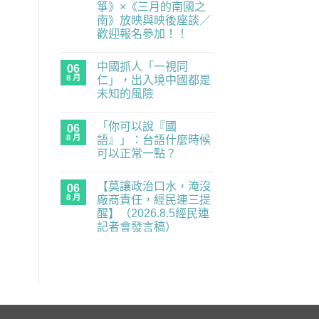
箏》×《三月的南國之
度
零
南》放映與映後座談／
委
歡迎報名參加！！
員，
經
在
尚
民
〈民
無
連
中國抓人「一視同
主
06
留
示
練
言
8 月
仁」，出入境中國都是
警
習
重
未知的風險
題：
要
青
在
尚
業
年
〈中
無
務
世
「你可以說『國
國
06
留
全
代
抓
言
面
8 月
語』」：台語什麼時候
的
人
癱
民
可以正常一點？
「一
瘓
主
視
中】
在
補
尚
同
2026.8.6（四）
〈「你
課
無
仁」，
經
【莫讓政治口水，淹沒
可
06
潮
留
出
民
以
｜
言
8 月
廠商責任，經民連三提
入
連
說
《黑
境
記
醒】（2026.8.5經民連
『國
風
中
者
語』」：
箏》
記者會發言稿）
國
會
台
×《三
都
發
在
語
尚
月
是
言
〈【莫
什
無
的
未
稿〉
讓
麼
留
南
知
中
政
時
言
國
的
治
候
之
風
口
可
南》
險〉
水，
以
放
中
淹
正
映
沒
常
與