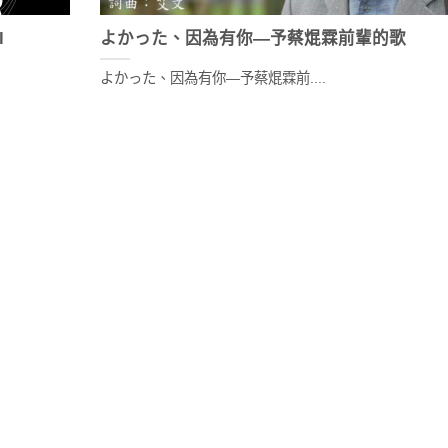
l
よかった、因為有你—予蔡焜霖前輩的歌
よかった、因為有你—予蔡焜霖前....