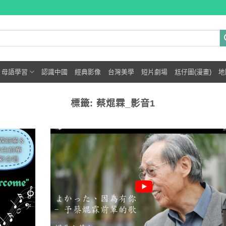
母語學習
認識中國
經典影像
台灣美學
短片劇場
尪仔圖(漫畫)
地
標籤:
蔡焜霖_影音1