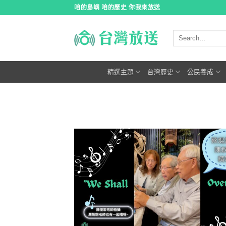
跳
咱的島嶼 咱的歷史 你我來放送
到
內
容
精選主題
台灣歷史
公民養成