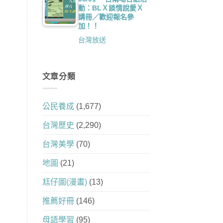
動：BLＸ談情說愛Ｘ
講冊／歡迎報名參
加！！
台灣放送
文章分類
公民養成
(1,677)
台灣歷史
(2,290)
台灣美學
(70)
地圖
(21)
尪仔圖(漫畫)
(13)
推薦好冊
(146)
母語學習
(95)