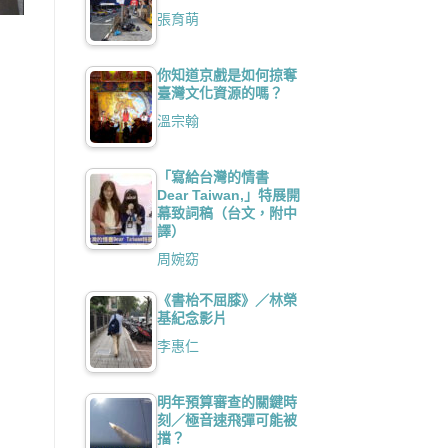
張育萌
你知道京戲是如何掠奪
臺灣文化資源的嗎？
溫宗翰
「寫給台灣的情書
Dear Taiwan,」特展開
幕致詞稿（台文，附中
譯）
周婉窈
《書枱不屈膝》／林榮
基紀念影片
李惠仁
明年預算審查的關鍵時
刻／極音速飛彈可能被
擋？