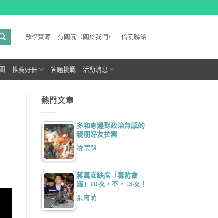
教學資源
有關阮（關於我們）
佮阮聯絡
圖
推薦好冊
答題挑戰
活動消息
熱門文章
多和身邊對政治無感的
親朋好友拉票
凌宗魁
蔣萬安缺席「毒防會
議」10次，不，13次！
張育萌