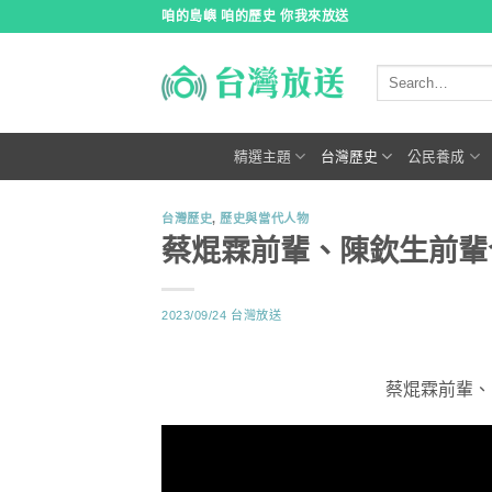
跳
咱的島嶼 咱的歷史 你我來放送
到
內
容
精選主題
台灣歷史
公民養成
台灣歷史
,
歷史與當代人物
蔡焜霖前輩、陳欽生前輩合唱 “
2023/09/24
台灣放送
蔡焜霖前輩、陳欽