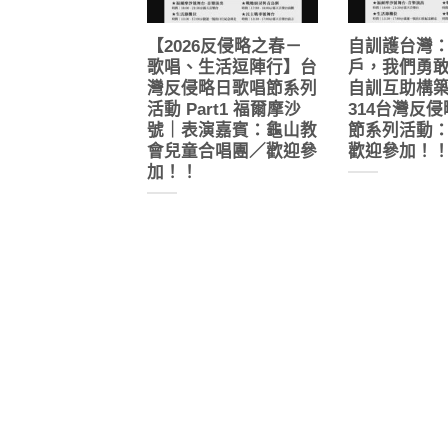
【2026反侵略之春－
自訓護台灣
歌唱、生活逗陣行】台
戶，我們勇
灣反侵略日歌唱節系列
自訓互助構
活動 Part1 福爾摩沙
314台灣反
號｜表演嘉賓：龜山教
節系列活動
會兒童合唱團／歡迎參
歡迎參加！
加！！