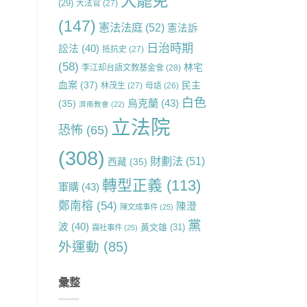
大罷免
(29)
大法官
(27)
(147)
憲法法庭
(52)
憲法訴
日治時期
訟法
(40)
抵抗史
(27)
(58)
林宅
李江却台語文教基金會
(28)
血案
(37)
民主
林茂生
(27)
母語
(26)
白色
烏克蘭
(43)
(35)
濟南教會
(22)
立法院
恐怖
(65)
(308)
財劃法
(51)
西藏
(35)
轉型正義
(113)
軍購
(43)
鄭南榕
(54)
陳澄
陳文成事件
(25)
黨
波
(40)
黃文雄
(31)
霧社事件
(25)
外運動
(85)
彙整