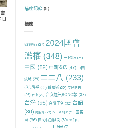
講座紀錄
(8)
圖書
生日
標籤
2024國會
523遊行
(27)
濫權
(348)
一中憲法
(24)
中國
(89)
中國滲透
(47)
中國
二二八
(233)
統戰
(29)
俄烏戰爭
(33)
俄羅斯
(32)
反侵略日
台文通訊BONG報
(38)
(26)
台中
(22)
台灣
(95)
台語
台灣正名
(32)
(80)
國民
周婉窈
(22)
四二四刺蔣
(23)
黨
(36)
國防特別條例
(30)
圖伯特