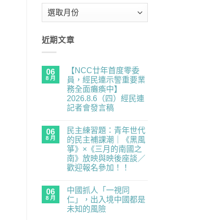
彙
整
近期文章
【NCC廿年首度零委
06
8 月
員，經民連示警重要業
務全面癱瘓中】
2026.8.6（四）經民連
記者會發言稿
在
尚
〈【NCC
無
民主練習題：青年世代
廿
06
留
年
言
8 月
的民主補課潮｜《黑風
首
箏》×《三月的南國之
度
零
南》放映與映後座談／
委
歡迎報名參加！！
員，
經
在
尚
民
〈民
無
連
中國抓人「一視同
主
06
留
示
練
言
8 月
仁」，出入境中國都是
警
習
重
未知的風險
題：
要
青
在
尚
業