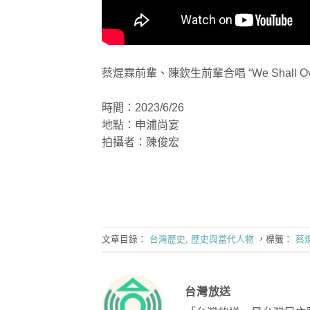
蔡焜霖前輩、陳欽生前輩合唱 “We Shall Ove
時間：2023/6/26
地點：申浦尚宴
拍攝者：陳俊宏
文章目錄：
台灣歷史
,
歷史與當代人物
，標籤：
蔡
台灣放送