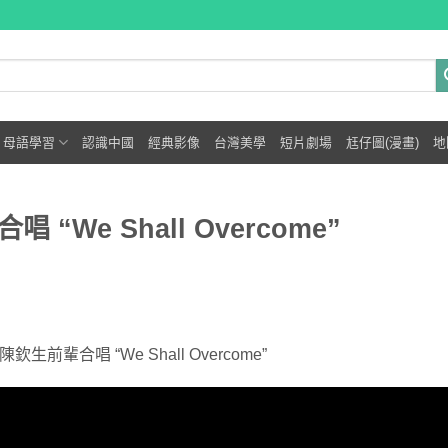
母語學習
認識中國
經典影像
台灣美學
短片劇場
尪仔圖(漫畫)
地
We Shall Overcome”
生前輩合唱 “We Shall Overcome”