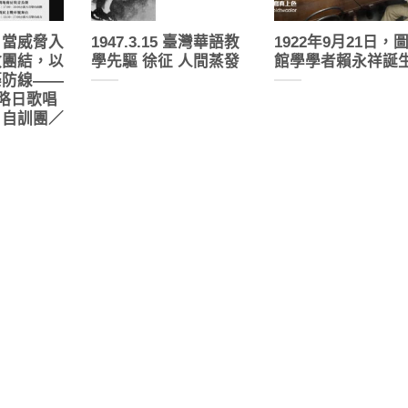
：當威脅入
1947.3.15 臺灣華語教
1922年9月21日，
敢團結，以
學先驅 徐征 人間蒸發
館學學者賴永祥誕
築防線——
侵略日歌唱
：自訓團／
！