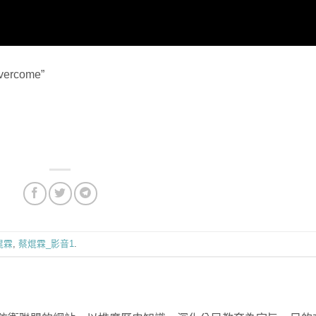
rcome”
焜霖
,
蔡焜霖_影音1
.