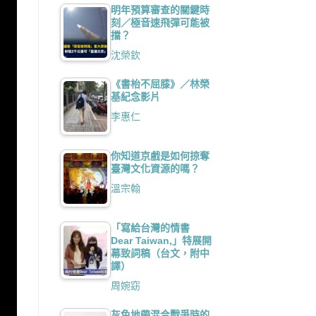
明年預算審查的關鍵時
刻／極音速飛彈可能被
擋？
沈榮欽
《書枱不屈膝》／林榮
基紀念影片
李惠仁
你知道京戲是如何掠奪
臺灣文化資源的嗎？
溫宗翰
「寫給台灣的情書
Dear Taiwan,」特展開
幕致詞稿（台文，附中
譯）
周婉窈
灰色地帶混合戰爭時的