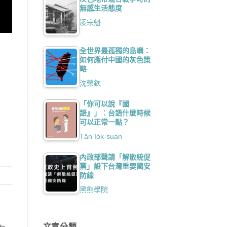
無感生活態度
凌宗魁
全世界最孤獨的島嶼：
如何應付中國的灰色策
略
沈榮欽
「你可以說『國
語』」：台語什麼時候
可以正常一點？
Tân Io̍k-suan
內政部聲請「解散統促
黨」設下台灣重要國安
防線
黑熊學院
文章分類