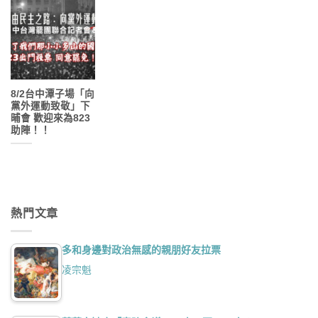
8/2台中潭子場「向
黨外運動致敬」下
晡會 歡迎來為823
助陣！！
熱門文章
多和身邊對政治無感的親朋好友拉票
凌宗魁