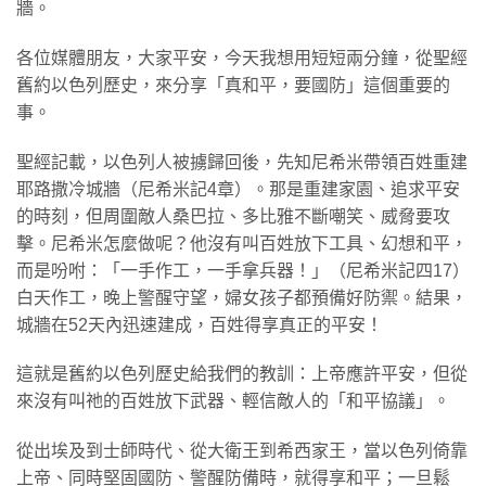
牆。
各位媒體朋友，大家平安，今天我想用短短兩分鐘，從聖經
舊約以色列歷史，來分享「真和平，要國防」這個重要的
事。
聖經記載，以色列人被擄歸回後，先知尼希米帶領百姓重建
耶路撒冷城牆（尼希米記4章）。那是重建家園、追求平安
的時刻，但周圍敵人桑巴拉、多比雅不斷嘲笑、威脅要攻
擊。尼希米怎麼做呢？他沒有叫百姓放下工具、幻想和平，
而是吩咐：「一手作工，一手拿兵器！」（尼希米記四17）
白天作工，晚上警醒守望，婦女孩子都預備好防禦。結果，
城牆在52天內迅速建成，百姓得享真正的平安！
這就是舊約以色列歷史給我們的教訓：上帝應許平安，但從
來沒有叫祂的百姓放下武器、輕信敵人的「和平協議」。
從出埃及到士師時代、從大衛王到希西家王，當以色列倚靠
上帝、同時堅固國防、警醒防備時，就得享和平；一旦鬆