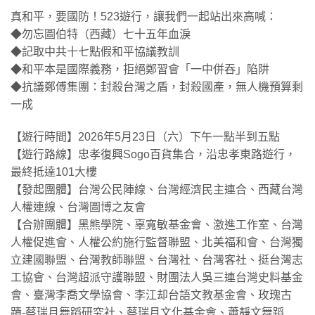
真和平，要國防！523遊行，讓我們一起站出來高喊：
◆勿忘圖伯特（西藏）七十五年血淚
◆記取中共十七點假和平協議教訓
◆和平本是國際義務，拒絕鄭習會「一中併吞」陷阱
◆抗議鄭傅集團：封殺台灣之盾，封殺國產，無人機預算剩
一成
【遊行時間】2026年5月23日（六）下午一點半到五點
【遊行路線】忠孝復興Sogo百貨集合，沿忠孝東路遊行，
最終抵達101大樓
【發起團體】台灣公民陣線、台灣經濟民主連合、西藏台灣
人權連線、台灣圖博之友會
【合辦團體】黑熊學院、辜寬敏基金會、激進工作室、台灣
人權促進會、人權公約施行監督聯盟、北美福和會、台灣獨
立建國聯盟、台灣教師聯盟、台灣社、台灣客社、挺台灣志
工協會、台灣超派守護聯盟、財團法人吳三連台灣史料基金
會、臺灣李喬文學協會、李江却台語文教基金會、玫瑰古
蹟-蔡瑞月舞蹈研究社、蔡瑞月文化基金會、蕭靜文舞蹈