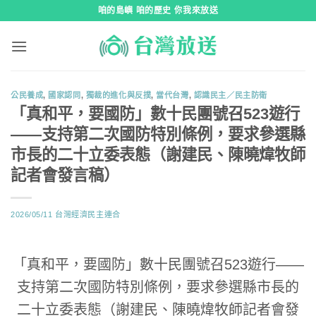
跳
咱的島嶼 咱的歷史 你我來放送
到
內
容
公民養成
,
國家認同
,
獨裁的進化與反撲
,
當代台灣
,
認識民主／民主防衛
「真和平，要國防」數十民團號召523遊行
——支持第二次國防特別條例，要求參選縣
市長的二十立委表態（謝建民、陳曉煒牧師
記者會發言稿）
2026/05/11
台灣經濟民主連合
「真和平，要國防」數十民團號召523遊行——
支持第二次國防特別條例，要求參選縣市長的
二十立委表態（謝建民、陳曉煒牧師記者會發