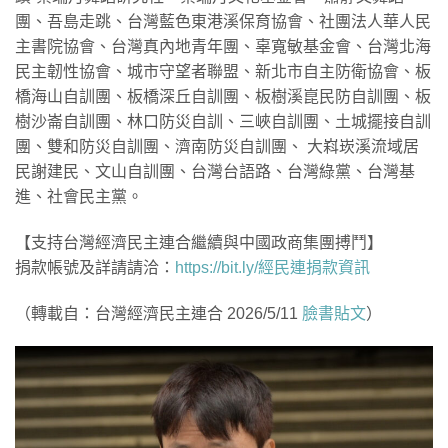
團、吾島走跳、台灣藍色東港溪保育協會、社團法人華人民
主書院協會、台灣真內地青年團、辜寬敏基金會、台灣北海
民主韌性協會、城市守望者聯盟、新北市自主防衛協會、板
橋海山自訓團、板橋深丘自訓團、板樹溪崑民防自訓團、板
樹沙崙自訓團、林口防災自訓、三峽自訓團、土城擺接自訓
團、雙和防災自訓團、濟南防災自訓團、 大嵙崁溪流域居
民謝建民、文山自訓團、台灣台語路、台灣綠黨、台灣基
進、社會民主黨。
【支持台灣經濟民主連合繼續與中國政商集團搏鬥】
捐款帳號及詳請請洽：
https://bit.ly/經民連捐款資訊
（轉載自：台灣經濟民主連合 2026/5/11
臉書貼文
）