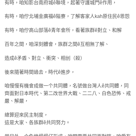
有時，咱知影台南府城ê聯境，起著守護城門ê作用，
有時，咱佇北埔金廣福ê隘寮，了解客家人kah原住民ê恩怨
有時，咱佇高山部落ê青年會所，看著族群ê對立、和解
百年之間，咱深刻體會，族群之間ê互相無了解、
造成ê矛盾、對立、衝突、相刣（殺）
後來隨著時間過去，時代ê進步，
咱慢慢有機會成做一个共同體，名號做台灣人ê共同體，同
齊面對日本時代、第二改世界大戰、二二八、白色恐怖、戒
嚴、解嚴，
總算迎來民主制度，
這是大家、各族群ê共同努力。