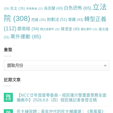
立法
白色恐怖
(65)
烏克蘭
(43)
民主
(35)
(26)
濟南教會
(22)
院
(308)
轉型正義
財劃法
(51)
軍購
(43)
西藏
(35)
(112)
鄭南榕
(54)
陳澄波
(40)
黃文雄
陳文成事件
(25)
霧社事件
(25)
黨外運動
(85)
(31)
彙整
彙
整
近期文章
【NCC廿年首度零委員，經民連示警重要業務全面
06
8 月
癱瘓中】2026.8.6（四）經民連記者會發言稿
在
尚
〈【NCC
無
民主練習題：青年世代的民主補課潮｜《黑風箏》
廿
06
留