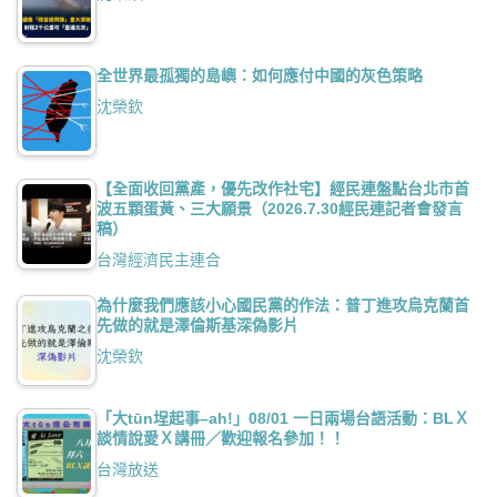
全世界最孤獨的島嶼：如何應付中國的灰色策略
沈榮欽
【全面收回黨產，優先改作社宅】經民連盤點台北市首
波五顆蛋黃、三大願景（2026.7.30經民連記者會發言
稿）
台灣經濟民主連合
為什麼我們應該小心國民黨的作法：普丁進攻烏克蘭首
先做的就是澤倫斯基深偽影片
沈榮欽
「大tūn埕起事–ah!」08/01 一日兩場台語活動：BLＸ
談情說愛Ｘ講冊／歡迎報名參加！！
台灣放送