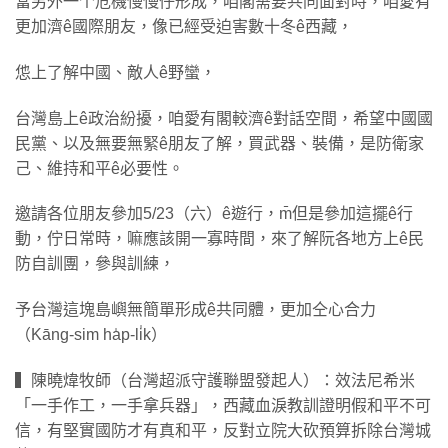
當另外一个危機慢慢仔形成，咱閣需要共同面對時，咱愛有
更加濟ê國際朋友，像已經受迫害數十冬ê西藏，
怹上了解中國、敵人ê野蠻，
台灣島上ê政治紛擾，咱愛有閣較濟ê對話空間，希望中國國
民黨、以及無要無緊ê朋友了解，買武器、裝備，是防衛家
己、維持和平ê必要性。
邀請各位朋友參加5/23（六）ê遊行，m̄但是參加這擺ê行
動，佇日常時，嘛應該開一寡時間，來了解阮各地方上ê民
防自訓團，參與訓練，
予台灣這塊島嶼無簡單形成ê共同體，更加仝心合力
（Kāng-sim ha̍p-li̍k）
▍陳曉煒牧師（台灣超派守護聯盟發起人）：效法尼希米
「一手作工，一手拿兵器」，西藏血淚教訓證明假和平不可
信，有堅實國防才有真和平，反對立院大砍預算拆除台灣城