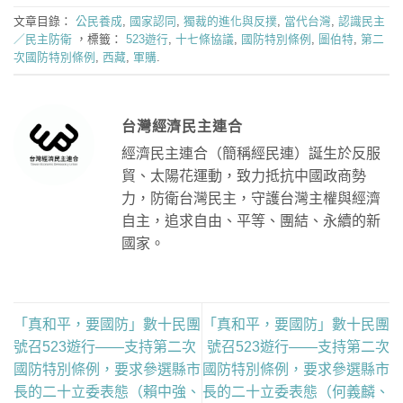
文章目錄：
公民養成
,
國家認同
,
獨裁的進化與反撲
,
當代台灣
,
認識民主
／民主防衛
，標籤：
523遊行
,
十七條協議
,
國防特別條例
,
圖伯特
,
第二
次國防特別條例
,
西藏
,
軍購
.
台灣經濟民主連合
經濟民主連合（簡稱經民連）誕生於反服
貿、太陽花運動，致力抵抗中國政商勢
力，防衛台灣民主，守護台灣主權與經濟
自主，追求自由、平等、團結、永續的新
國家。
「真和平，要國防」數十民團
「真和平，要國防」數十民團
號召523遊行——支持第二次
號召523遊行——支持第二次
國防特別條例，要求參選縣市
國防特別條例，要求參選縣市
長的二十立委表態（賴中強、
長的二十立委表態（何義麟、