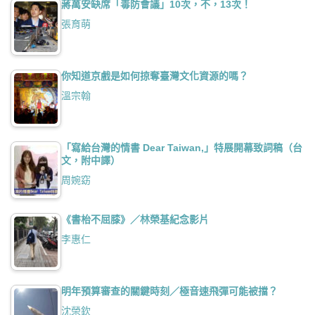
蔣萬安缺席「毒防會議」10次，不，13次！
張育萌
你知道京戲是如何掠奪臺灣文化資源的嗎？
溫宗翰
「寫給台灣的情書 Dear Taiwan,」特展開幕致詞稿（台
文，附中譯）
周婉窈
《書枱不屈膝》／林榮基紀念影片
李惠仁
明年預算審查的關鍵時刻／極音速飛彈可能被擋？
沈榮欽