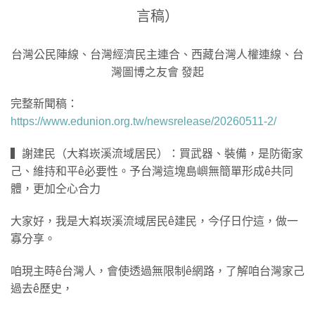
言稿）
台灣公民陣線、台灣經濟民主連合、西藏台灣人權連線、台
灣圖博之友會 發起
完整新聞稿：
https://www.edunion.org.tw/newsrelease/20260511-2/
▍謝建民（大嵙崁溪流域居民）：買武器、裝備，是防衛家
己、維持和平ê必要性。予台灣這塊島嶼無簡單形成ê共同
體，更加仝心合力
大家好，我是大嵙崁溪流域居民ê建民，今仔日佇這，做一
寡分享。
咱現主時ê台灣人，會使透過無限制ê網路，了解咱台灣家己
過去ê歷史，