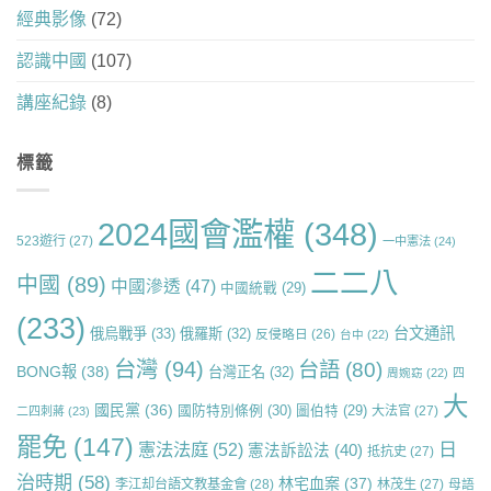
經典影像
(72)
認識中國
(107)
講座紀錄
(8)
標籤
2024國會濫權
(348)
523遊行
(27)
一中憲法
(24)
二二八
中國
(89)
中國滲透
(47)
中國統戰
(29)
(233)
台文通訊
俄烏戰爭
(33)
俄羅斯
(32)
反侵略日
(26)
台中
(22)
台灣
(94)
台語
(80)
BONG報
(38)
台灣正名
(32)
周婉窈
(22)
四
大
國民黨
(36)
國防特別條例
(30)
圖伯特
(29)
大法官
(27)
二四刺蔣
(23)
罷免
(147)
日
憲法法庭
(52)
憲法訴訟法
(40)
抵抗史
(27)
治時期
(58)
林宅血案
(37)
李江却台語文教基金會
(28)
林茂生
(27)
母語