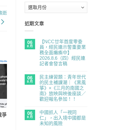
彙
整
樵逝
近期文章
【NCC廿年首度零委
06
8 月
員，經民連示警重要業
務全面癱瘓中】
2026.8.6（四）經民連
記者會發言稿
在
尚
〈【NCC
無
民主練習題：青年世代
廿
06
留
年
言
8 月
的民主補課潮｜《黑風
首
箏》×《三月的南國之
度
零
南》放映與映後座談／
委
歡迎報名參加！！
員，
經
在
尚
民
〈民
無
連
中國抓人「一視同
主
06
留
戰爭
示
練
言
8 月
仁」，出入境中國都是
警
習
重
未知的風險
題：
要
青
在
尚
業