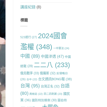
講座紀錄
(8)
標籤
2024國會
523遊行
(27)
濫權
(348)
一中憲法
(24)
中國
(89)
中國滲透
(47)
中國
二二八
(233)
統戰
(29)
俄烏戰爭
(33)
俄羅斯
(32)
反侵略日
台文通訊BONG報
(38)
(26)
台中
(22)
台灣
(95)
台語
台灣正名
(32)
(80)
國民
周婉窈
(22)
四二四刺蔣
(23)
黨
(36)
國防特別條例
(30)
圖伯特