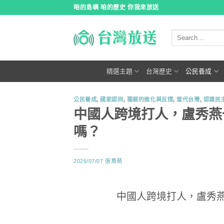
跳
咱的島嶼 咱的歷史 你我來放送
到
內
容
精選主題
台灣歷史
公民養成
公民養成
,
國家認同
,
獨裁的進化與反撲
,
當代台灣
,
認識民
中國人跨境打人，盧秀燕
嗎？
2026/07/07
張育萌
中國人跨境打人，盧秀