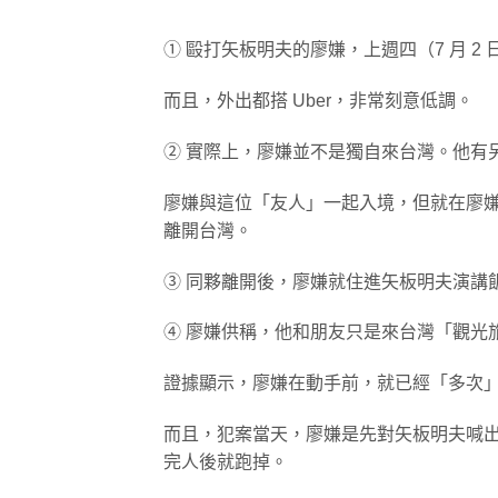
① 毆打矢板明夫的廖嫌，上週四（7 月 2
而且，外出都搭 Uber，非常刻意低調。
② 實際上，廖嫌並不是獨自來台灣。他有
廖嫌與這位「友人」一起入境，但就在廖
離開台灣。
③ 同夥離開後，廖嫌就住進矢板明夫演講
④ 廖嫌供稱，他和朋友只是來台灣「觀光
證據顯示，廖嫌在動手前，就已經「多次
而且，犯案當天，廖嫌是先對矢板明夫喊
完人後就跑掉。