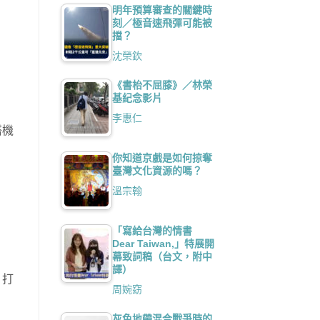
明年預算審查的關鍵時
刻／極音速飛彈可能被
擋？
沈榮欽
《書枱不屈膝》／林榮
基紀念影片
李惠仁
搭機
你知道京戲是如何掠奪
臺灣文化資源的嗎？
溫宗翰
「寫給台灣的情書
Dear Taiwan,」特展開
幕致詞稿（台文，附中
譯）
，打
周婉窈
灰色地帶混合戰爭時的