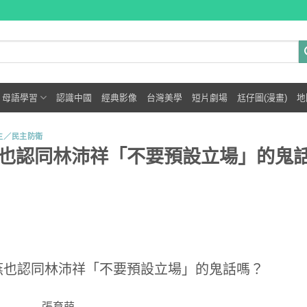
母語學習
認識中國
經典影像
台灣美學
短片劇場
尪仔圖(漫畫)
地
主／民主防衛
也認同林沛祥「不要預設立場」的鬼
燕也認同林沛祥「不要預設立場」的鬼話嗎？
張育萌