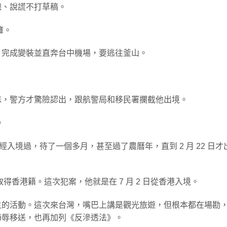
聽、說謊不打草稿。
褲。
，完成變裝並直奔台中機場，要逃往釜山。
誌，警方才驚險認出，跟航警局和移民署攔截他出境。
。
已經入境過，待了一個多月，甚至過了農曆年，直到 2 月 22 日才
得香港籍。這次犯案，他就是在 7 月 2 日從香港入境。
主的活動。這次來台灣，嘴巴上講是觀光旅遊，但根本都在場勘
侮辱移送，也再加列《反滲透法》。