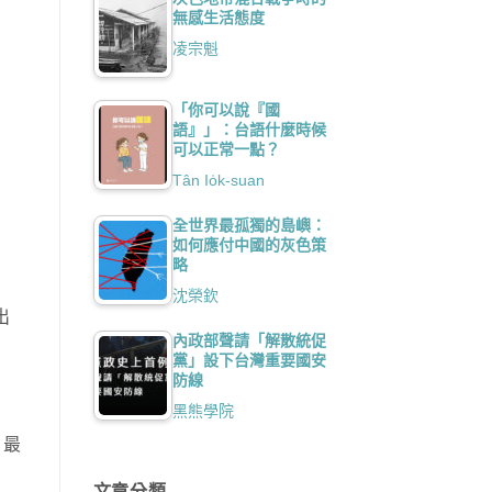
無感生活態度
凌宗魁
「你可以說『國
語』」：台語什麼時候
可以正常一點？
Tân Io̍k-suan
全世界最孤獨的島嶼：
如何應付中國的灰色策
略
沈榮欽
出
內政部聲請「解散統促
黨」設下台灣重要國安
防線
黑熊學院
，最
文章分類