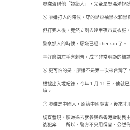
廖嫌聲稱他「認錯人」，完全是想混淆視
⑤ 廖嫌打人的時候，穿的是短袖黑衣和黑
但打完人後，竟然立刻去逢甲夜市買衣服
警察抓人的時候，廖嫌已經 check-in 了。
幸好廖嫌左手有刺青，成了非常明顯的標
⑥ 更可怕的是，廖嫌不是第一次來台灣了
根據出入境紀錄，今年 1 月 11 日，他就
境。
⑦ 廖嫌是中國人，原籍中國廣東，後來才取
調查發現，廖嫌過去就參與過香港壓制民
後犯案——所以，警方不只用傷害、公然