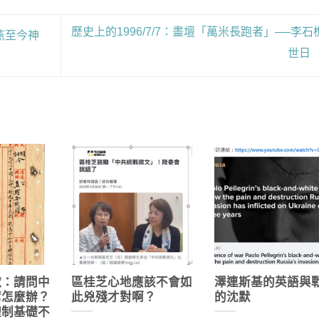
歷史上的1996/7/7：畫壇「萬米長跑者」──李石
燕至今神
世日
歌：請問中
區桂芝心地應該不會如
澤連斯基的英語與
席怎麼辦？
此兇殘才對啊？
的沈默
體制基礎不