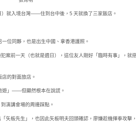
 日）就入境台灣——住到台中後，5 天就換了三家飯店。
另一位同夥，也是出生中國、拿香港護照。
嫌犯案前一天（也就是週日），這位友人剛好「臨時有事」，就
飯店的對面旅店。
旅遊」——但顯然根本在說謊。
」到演講會場的周邊踩點。
出「矢板先生」，也因此矢板明夫回頭確認，廖嫌趁機揮拳攻擊