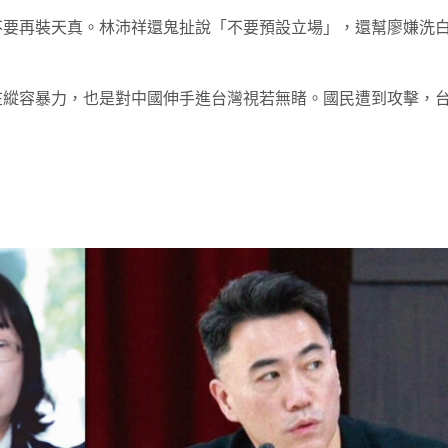
不要再裝天真。林沛祥還鬼扯說「不要預設立場」，還幫廖嫌洗
在縱容暴力，也是對中國伸手進台灣視若無睹。國民遭到攻擊，