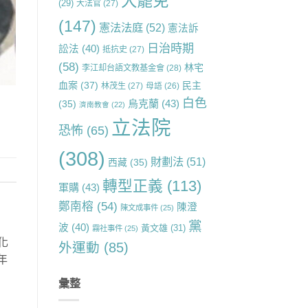
大罷免
(29)
大法官
(27)
(147)
憲法法庭
(52)
憲法訴
日治時期
訟法
(40)
抵抗史
(27)
(58)
林宅
李江却台語文教基金會
(28)
血案
(37)
民主
林茂生
(27)
母語
(26)
白色
烏克蘭
(43)
(35)
濟南教會
(22)
立法院
恐怖
(65)
(308)
財劃法
(51)
西藏
(35)
轉型正義
(113)
軍購
(43)
鄭南榕
(54)
陳澄
陳文成事件
(25)
黨
波
(40)
黃文雄
(31)
霧社事件
(25)
強化
外運動
(85)
年
彙整