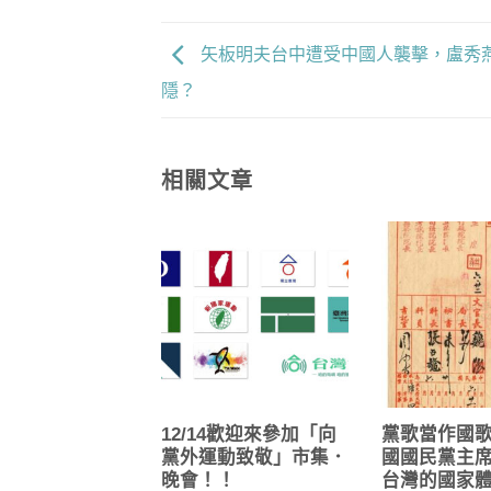
矢板明夫台中遭受中國人襲擊，盧秀
隱？
相關文章
12/14歡迎來參加「向
黨歌當作國
黨外運動致敬」市集．
國國民黨主
晚會！！
台灣的國家