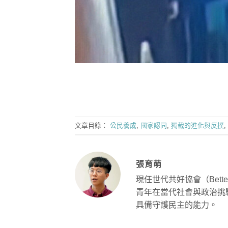
文章目錄：
公民養成
,
國家認同
,
獨裁的進化與反撲
,
張育萌
現任世代共好協會（Better
青年在當代社會與政治挑
具備守護民主的能力。