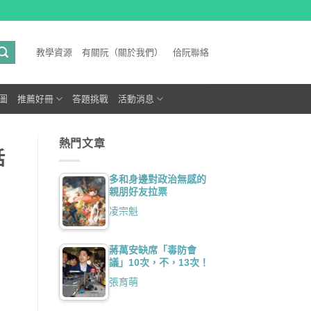
教學資源
有關阮（關於我們）
佮阮聯絡
圖
推薦好冊
答題挑戰
活動消息
熱門文章
話
多和身邊對政治無感的
親朋好友拉票
凌宗魁
蔣萬安缺席「毒防會
議」10次，不，13次！
張育萌