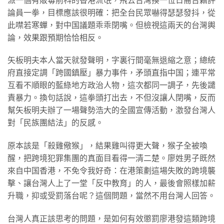
派一個有販毒前科的香港流氓，飛去台灣揍一位日裔台籍評
論員一拳，目標應該很明確：把全台民眾嚇得瑟瑟發抖，從
此噤若寒蟬，對中国議題乖乖閉嘴。但檢視這兩天的台灣輿
論，效果跟預期恰恰相反。
矢板明夫本人當天就發聲明，字裏行間毫無退縮之意；總統
府直接定調「跨國鎮壓」暴力事件，矛頭直指中国；連平常
互看不順眼的藍綠地方政治人物，這次都同一調子，先後譴
責暴力。換句話說，這拳頭打出去，不但沒讓人閉嘴，反而
幫矢板明夫辦了一場聲勢浩大的全國宣傳活動，激發台灣人
對「民族團結法」的反感。
原本該是「殺雞儆猴」，結果雞叫得更大聲，猴子全被喚
醒，把跨境犯罪集團的真面目看得一清二楚。廖姓男子既然
來自中国香港，不免令我好奇：在港策劃這場失敗的跨境襲
擊、讓台灣人上了一堂「反中教育」的人，最後會照樣加薪
升職，抑或受罰落台呢？這個問題，當然不用台灣人回答。
台灣人真正該思考的問題，是如何有效懲罰廖港發這類跨境