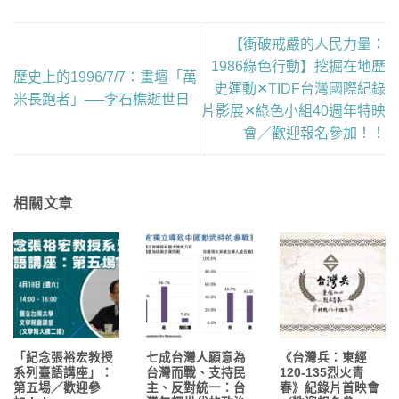
【衝破戒嚴的人民力量：
1986綠色行動】挖掘在地歷
歷史上的1996/7/7：畫壇「萬
史運動✕TIDF台灣國際紀錄
米長跑者」──李石樵逝世日
片影展✕綠色小組40週年特映
會／歡迎報名參加！！
相關文章
「紀念張裕宏教授
七成台灣人願意為
《台灣兵：東經
系列臺語講座」：
台灣而戰、支持民
120-135烈火青
第五場／歡迎參
主、反對統一：台
春》紀錄片首映會