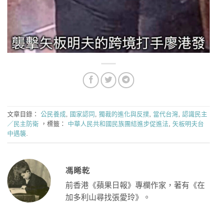
文章目錄：
公民養成
,
國家認同
,
獨裁的進化與反撲
,
當代台灣
,
認識民主
／民主防衛
，標籤：
中華人民共和國民族團結進步促進法
,
矢板明夫台
中遇襲
.
馮睎乾
前香港《蘋果日報》專欄作家，著有《在
加多利山尋找張愛玲》。