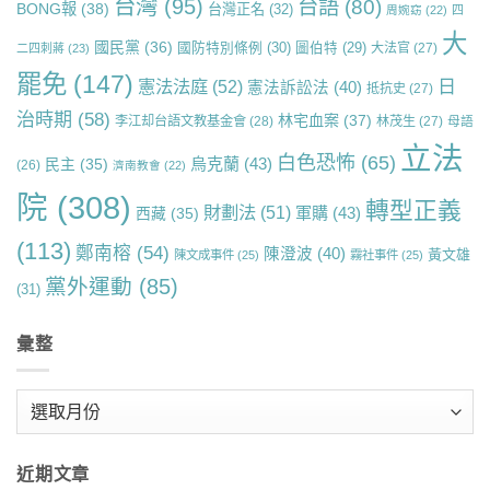
台灣
(95)
台語
(80)
BONG報
(38)
台灣正名
(32)
周婉窈
(22)
四
大
國民黨
(36)
國防特別條例
(30)
圖伯特
(29)
大法官
(27)
二四刺蔣
(23)
罷免
(147)
日
憲法法庭
(52)
憲法訴訟法
(40)
抵抗史
(27)
治時期
(58)
林宅血案
(37)
李江却台語文教基金會
(28)
林茂生
(27)
母語
立法
白色恐怖
(65)
烏克蘭
(43)
民主
(35)
(26)
濟南教會
(22)
院
(308)
轉型正義
財劃法
(51)
軍購
(43)
西藏
(35)
(113)
鄭南榕
(54)
陳澄波
(40)
黃文雄
陳文成事件
(25)
霧社事件
(25)
黨外運動
(85)
(31)
彙整
彙
整
近期文章