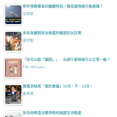
明年預算審查的關鍵時刻／極音速飛彈可能被擋？
沈榮欽
多和身邊對政治無感的親朋好友拉票
凌宗魁
「你可以說『國語』」：台語什麼時候可以正常一點？
Tân Io̍k-suan
蔣萬安缺席「毒防會議」10次，不，13次！
張育萌
灰色地帶混合戰爭時的無感生活態度