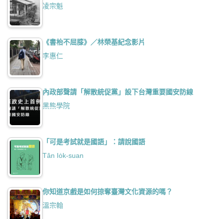
凌宗魁
《書枱不屈膝》／林榮基紀念影片
李惠仁
內政部聲請「解散統促黨」設下台灣重要國安防線
黑熊學院
「可是考試就是國語」：請說國語
Tân Io̍k-suan
你知道京戲是如何掠奪臺灣文化資源的嗎？
溫宗翰