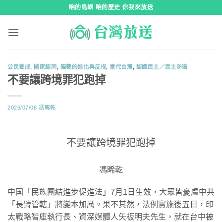
跳
咱的島嶼 咱的歷史 你我來放送
到
內
容
公民養成
,
國家認同
,
獨裁的進化與反撲
,
當代台灣
,
認識民主／民主防衛
不要讓跨境罪犯跑掉
2026/07/08
馮睎乾
不要讓跨境罪犯跑掉
馮睎乾
中国「民族團結進步促進法」7月1日生效，大眾皆憂慮中共
「長臂管轄」將變本加厲。果不其然，法例實施後五日，印
太戰略智庫執行長、資深媒體人矢板明夫先生，就在台中被