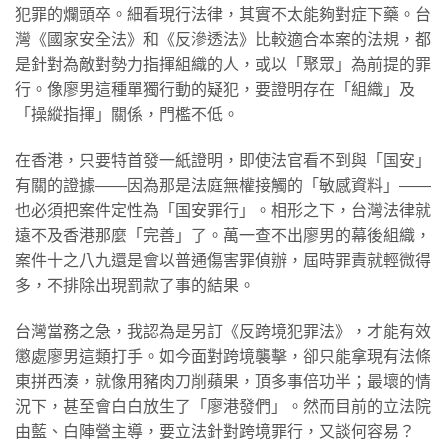
犯罪的爛頭卒。細看現行法律，其實不太能夠對症下藥。台
灣《國家安全法》和《反滲透法》比較適合本案的法規，都
是針對為敵對勢力指揮組織的人，或以「聚眾」為前提的罪
行。像廖男這種單獨行動的疑犯，要證明存在「組織」及
「操縱指揮」關係，門檻不低。
在香港，只要特首發一紙證明，即使法官看不到與「国安」
有關的證據——因為那是法庭無權接觸的「敏感資料」——
也必須把案件定性為「国安罪行」。相形之下，台灣法律就
遠不及香港那麼「完善」了。萬一查不出廖男的幕後組織，
案件十之八九還是會以普通傷害罪偵辦，屆時罪責就輕微得
多，不排除出現罰款了事的結果。
台灣當務之急，我認為是另訂《反跨境犯罪法》，才能有效
懲處廖男這類打手。如今面對跨境襲擊，卻只能拿現有法條
東拼西湊，就像用豬肉刀削蘋果，頂多事倍功半；最壞的情
況下，甚至會白白放生了「廖港發們」。然而目前的立法院
由藍、白陣營主導，要立法針對跨境罪行，又談何容易？