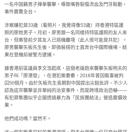
一名中国籍男子揮拳襲擊，導致嘴唇裂傷流血及門牙鬆動，
事件震驚全台。
涉案嫌犯是33歲（看照片，我覺得像53歲）持香港特區護
照的廖姓男子。月初，廖男跟一名同樣持特區護照的友人來
台，但案發前夕其友人已搭機離境（此人很可能是共犯）。
廖男襲擊矢板先生後，即換裝搭的士直奔台中國際機場，結
果在登機前被警方逮捕。
據香港前區議員李文浩起底，這個老遠跑來襲擊矢板明夫的
男子叫「廖港發」，在港犯案纍纍，2016年曾因販毒被判
囚50個月。由於矢板先生長期對中国提出尖銳批評，不少人
認為這宗襲擊並非單純的治安事件，而是跨境政治恐嚇——
有犯罪集團似乎企圖透過暴力為「民族團結法」營造震懾效
果。
他們成功嗎？當然不。