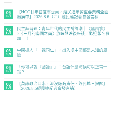
【NCC廿年首度零委員，經民連示警重要業務全面
06
8 月
癱瘓中】2026.8.6（四）經民連記者會發言稿
在
尚
〈【NCC
無
民主練習題：青年世代的民主補課潮｜《黑風箏》
廿
06
留
年
言
8 月
×《三月的南國之南》放映與映後座談／歡迎報名參
首
加！！
度
零
在
尚
委
〈民
無
員，
中國抓人「一視同仁」，出入境中國都是未知的風
主
06
留
經
練
言
8 月
險
民
習
連
題：
在
尚
示
青
〈中
無
警
「你可以說『國語』」：台語什麼時候可以正常一
年
國
06
留
重
世
抓
言
8 月
點？
要
代
人
業
的
「一
在
尚
務
民
視
〈「你
無
全
【莫讓政治口水，淹沒廠商責任，經民連三提醒】
主
同
可
06
留
面
補
仁」，
以
言
8 月
（2026.8.5經民連記者會發言稿）
癱
課
出
說
瘓
潮
入
『國
在
尚
中】
｜
境
語』」：
〈【莫
無
2026.8.6（四）
《黑
中
台
讓
留
經
風
國
語
政
言
民
箏》
都
什
治
連
×《三
是
麼
口
記
月
未
時
水，