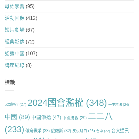
母語學習
(95)
活動回顧
(412)
短片劇場
(67)
經典影像
(72)
認識中國
(107)
講座紀錄
(8)
標籤
2024國會濫權
(348)
523遊行
(27)
一中憲法
(24)
二二八
中國
(89)
中國滲透
(47)
中國統戰
(29)
(233)
台文通訊
俄烏戰爭
(33)
俄羅斯
(32)
反侵略日
(26)
台中
(22)