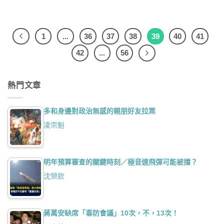
1
...
36
37
38
39
40
41
42
...
56
熱門文章
多和身邊對政治無感的親朋好友拉票
凌宗魁
明年預算審查的關鍵時刻／極音速飛彈可能被擋？
沈榮欽
蔣萬安缺席「毒防會議」10次，不，13次！