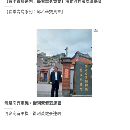
【春季青鳥系列：邱若華究責會】活動流程及表演嘉賓
【春季青鳥系列：邱若華究責會】....
清泉崗有軍機，衝刺黃健豪連署
清泉崗有軍機，衝刺黃健豪連署 ....