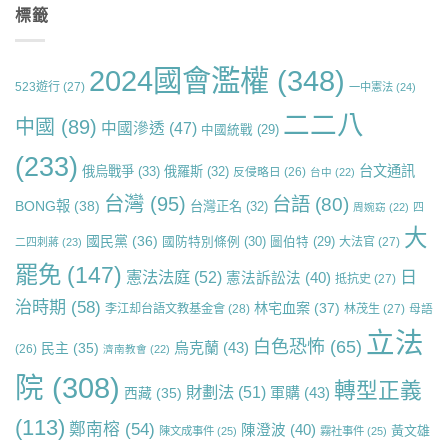
標籤
2024國會濫權
(348)
523遊行
(27)
一中憲法
(24)
二二八
中國
(89)
中國滲透
(47)
中國統戰
(29)
(233)
台文通訊
俄烏戰爭
(33)
俄羅斯
(32)
反侵略日
(26)
台中
(22)
台灣
(95)
台語
(80)
BONG報
(38)
台灣正名
(32)
周婉窈
(22)
四
大
國民黨
(36)
國防特別條例
(30)
圖伯特
(29)
大法官
(27)
二四刺蔣
(23)
罷免
(147)
日
憲法法庭
(52)
憲法訴訟法
(40)
抵抗史
(27)
治時期
(58)
林宅血案
(37)
李江却台語文教基金會
(28)
林茂生
(27)
母語
立法
白色恐怖
(65)
烏克蘭
(43)
民主
(35)
(26)
濟南教會
(22)
院
(308)
轉型正義
財劃法
(51)
軍購
(43)
西藏
(35)
(113)
鄭南榕
(54)
陳澄波
(40)
黃文雄
陳文成事件
(25)
霧社事件
(25)