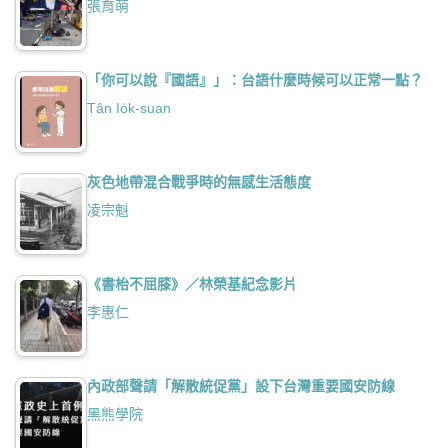
張育萌
「你可以說『國語』」：台語什麼時候可以正常一點？
Tân Io̍k-suan
灰色地帶混合戰爭時的無感生活態度
凌宗魁
《書枱不屈膝》／林榮基紀念影片
李惠仁
內政部聲請「解散統促黨」設下台灣重要國安防線
黑熊學院