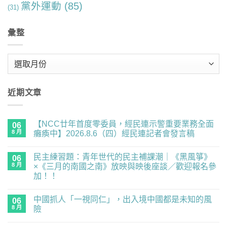
黨外運動
(85)
(31)
彙整
彙
整
近期文章
【NCC廿年首度零委員，經民連示警重要業務全面
06
8 月
癱瘓中】2026.8.6（四）經民連記者會發言稿
在
尚
〈【NCC
無
民主練習題：青年世代的民主補課潮｜《黑風箏》
廿
06
留
年
言
8 月
×《三月的南國之南》放映與映後座談／歡迎報名參
首
加！！
度
零
在
尚
委
〈民
無
員，
中國抓人「一視同仁」，出入境中國都是未知的風
主
06
留
經
練
言
8 月
險
民
習
連
題：
在
尚
示
青
〈中
無