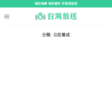
跳
咱的島嶼 咱的歷史 你我來放送
到
內
容
分類:
公民養成