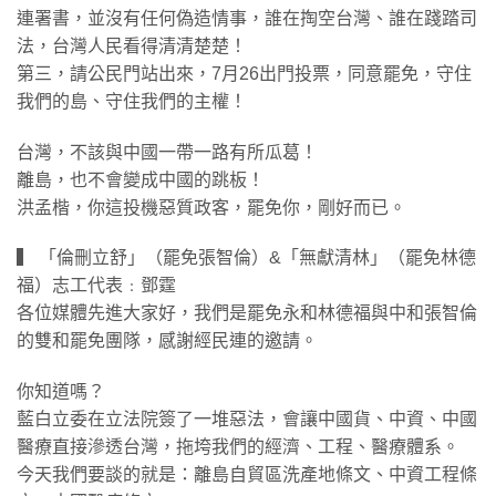
連署書，並沒有任何偽造情事，誰在掏空台灣、誰在踐踏司
法，台灣人民看得清清楚楚！
第三，請公民門站出來，7月26出門投票，同意罷免，守住
我們的島、守住我們的主權！
​台灣，不該與中國一帶一路有所瓜葛！
離島，也不會變成中國的跳板！
洪孟楷，你這投機惡質政客，罷免你，剛好而已。
​▍ 「倫刪立舒」（罷免張智倫）&「無獻清林」（罷免林德
福）志工代表﹕鄧霆
各位媒體先進大家好，我們是罷免永和林德福與中和張智倫
的雙和罷免團隊，感謝經民連的邀請。
你知道嗎？
藍白立委在立法院簽了一堆惡法，會讓中國貨、中資、中國
醫療直接滲透台灣，拖垮我們的經濟、工程、醫療體系。
今天我們要談的就是：離島自貿區洗產地條文、中資工程條