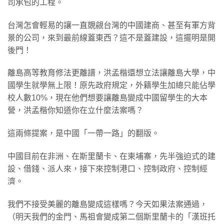
司承包的工程。
​台灣怎會輕易的讓一直覬覦台灣的中國建商、甚至有軍方背
景的公司，來到最前線蓋東西？這不是蓋建設，這擺明是開
後門！
​離島高等教育修法更離譜，洪孟楷還想立法讓離島大學，中
國學生就學無上限！原先政府規定，外籍學生加總只能佔學
校人數10%，現在他們想要讓離島變成中國留學生的大本
營，洪孟楷你知道你在立什麼法案嗎？
​這兩條提案，是中國「一帶一路」的翻版。
​中國目前在非洲、在斯里蘭卡、在柬埔寨，先半強迫式的建
設、借錢、派人來，接下來控制港口、控制政府、控制經
濟。
​我們不接受美麗的離島變成這樣嗎？今天如果法案通過，
（明天我們的金門、馬祖會變成第二個斯里蘭卡的「漢班托