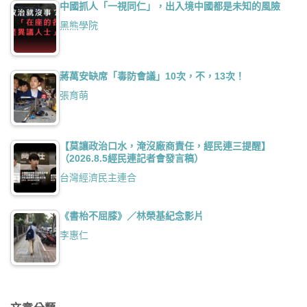
中國抓人「一視同仁」，出入境中國都是未知的風險
黑熊學院
蔣萬安缺席「毒防會議」10次，不，13次！
張育萌
【莫讓政治口水，淹沒廠商責任，經民連三提醒】
（2026.8.5經民連記者會發言稿）
台灣經濟民主連合
《書枱不屈膝》／林榮基紀念影片
李惠仁