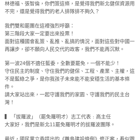
​林德福、張智倫，你們簽這條，是覺得我們新北健保資源用
不完，還是覺得我們的老人排隊排不夠久？
​我們雙和罷團在這裡強烈呼籲：
第三階段大家一定要出來投票！
面對這種國會亂簽、亂推、亂搞的情況，面對這些對中國一
再讓步，卻不願向人民交代的政客，我們不能再沉默。
​第一波24個不適任藍委，全數要罷免，一個不能少！
守住民主的制度、守住我們的健保、工程、產業、主權，這
不是藍綠之爭，是你我孩子未來能不能安穩生活的基本條
件。
請大家站出來，一起守護我們的家園、守護我們的民主台
灣！
​▍ 「拔羅波」（罷免羅明才）志工代表﹕高主任
大家好，我們是新北11罷免羅明才的拔羅波團隊。
​最近，國民黨立委提出的《離島建設條例》修正案，看似跟