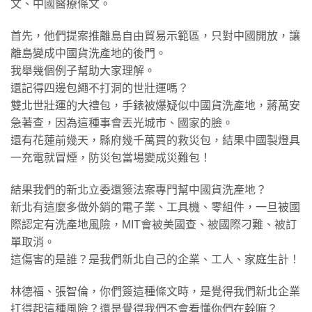
文、中國醫療條文。
​首先，他們提案推離島自由貿易示範區，只對中國開放，讓
離島變成中國貨洗產地的後門。
我舉幾個例子幫助大家理解。
還記得四邊包繩不打洞的世壯運嗎？
雙北世壯運的大禮包，手錶被爆疑似中國貨洗產地，蔣萬安
急著查，因為這種事會丟光城市、國家的臉。
還有花蓮前幾天，縣府幾千萬買的救災包，結果中國製燈具
一充電就冒煙，防災包當場變成災難包！
​結果我們的新北立委還簽法案專門幫中國貨洗產地？
新北有這麼多做外銷的電子業、工具機、零組件，一旦被國
際認定有洗產地風險，MIT會被美國查、被國際刁難、被訂
單取消。
這傷害的是誰？是我們新北自己的企業、工人、家庭生計！
​林德福、張智倫，你們簽這種條文時，是覺得我們新北企業
扛得起這種風險？還是覺得我們不會看懂你們在幹嘛？