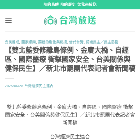
跳
咱的島嶼 咱的歷史 你我來放送
到
內
容
公民養成
,
國家認同
,
獨裁的進化與反撲
,
當代台灣
,
認識民主／民主防衛
【雙北藍委修離島條例、金廈大橋、自經
區、國際醫療 衝擊國家安全、台美關係與
健保民生】／新北市罷團代表記者會新聞稿
2025/06/28
台灣經濟民主連合
雙北藍委修離島條例、金廈大橋、自經區、國際醫療 衝擊
國家安全、台美關係與健保民生】／新北市罷團代表記者會
新聞稿
台灣經濟民主連合