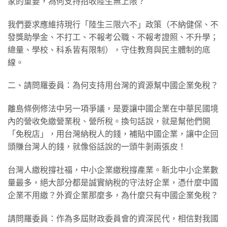
家的重要，為何支持招收陸生無上限？
​我們要求應維持現行「陸生三限六不」政策（不納健保、不
發獎助學金、不打工、不報考公職、不報考證照、不升學；
總量、學校、科系皆有限制），守住教育與民主體制的底
線。
​二、請問羅委員：為何支持用台灣的資源幫中國企業免稅？
​離島條例修法中另一項爭議，是要讓中國企業在中華民國境
內的營收免繳營業稅、營所稅。換句話說，就是幫他們開
「免稅店」，用台灣納稅人的錢，補貼中國企業，讓中企回
頭賺台灣人的錢，就像俗話說的一頭牛剝兩張皮！
​台灣人繳稅撐社福，中小企業繳稅撐產業。新北中小企業數
量最多，絕大部分都是誠實納稅的守法好企業，憑什麼中國
企業不用繳？外資企業那麼多，為什麼只有中國企業免稅？
​請問羅委員：作為多屆財政委員會的資深民代，相信對我國