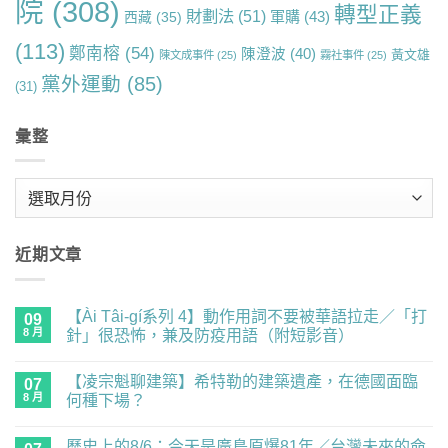
院
(308)
轉型正義
財劃法
(51)
軍購
(43)
西藏
(35)
(113)
鄭南榕
(54)
陳澄波
(40)
黃文雄
陳文成事件
(25)
霧社事件
(25)
黨外運動
(85)
(31)
彙整
彙
整
近期文章
【Ài Tâi-gí系列 4】動作用詞不要被華語拉走／「打
09
8 月
針」很恐怖，兼及防疫用語（附短影音）
在
尚
〈【Ài
無
【凌宗魁聊建築】希特勒的建築遺產，在德國面臨
Tâi-
07
留
gí
言
8 月
何種下場？
系
列
在
尚
4】
〈【凌
無
歷史上的8/6：今天是廣島原爆81年／台灣未來的命
動
宗
留