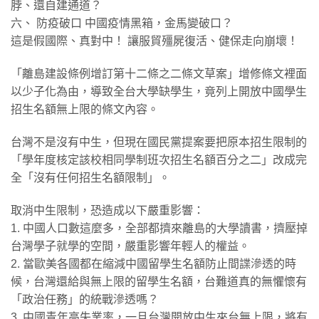
脖、還自建通道？
六、 防疫破口 中國疫情黑箱，金馬變破口？
這是假國際、真對中！ 讓服貿殭屍復活、健保走向崩壞！
​「離島建設條例增訂第十二條之二條文草案」增修條文裡面
以少子化為由，導致全台大學缺學生，竟列上開放中國學生
招生名額無上限的條文內容。
​台灣不是沒有中生，但現在國民黨提案要把原本招生限制的
「學年度核定該校相同學制班次招生名額百分之二」改成完
全「沒有任何招生名額限制」。
​取消中生限制，恐造成以下嚴重影響：
1. 中國人口數這麼多，全部都擠來離島的大學讀書，擠壓掉
台灣學子就學的空間，嚴重影響年輕人的權益。
2. 當歐美各國都在縮減中國留學生名額防止間諜滲透的時
候，台灣還給與無上限的留學生名額，台難道真的無懼懷有
「政治任務」的統戰滲透嗎？
3. 中國青年高失業率，一旦台灣開放中生來台無上限，將有