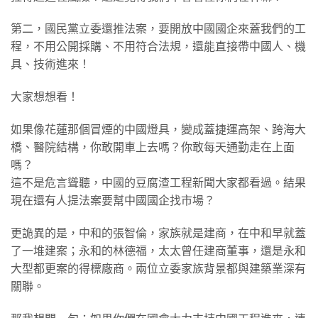
​第二，國民黨立委還推法案，要開放中國國企來蓋我們的工
程，不用公開採購、不用符合法規，還能直接帶中國人、機
具、技術進來！
大家想想看！
如果像花蓮那個冒煙的中國燈具，變成蓋捷運高架、跨海大
橋、醫院結構，你敢開車上去嗎？你敢每天通勤走在上面
嗎？
這不是危言聳聽，中國的豆腐渣工程新聞大家都看過。結果
現在還有人提法案要幫中國國企找市場？
​更詭異的是，中和的張智倫，家族就是建商，在中和早就蓋
了一堆建案；永和的林德福，太太曾任建商董事，還是永和
大型都更案的得標廠商。兩位立委家族背景都與建築業深有
關聯。​