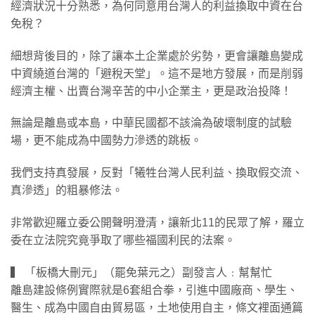
經濟狀況十分熟悉，為何同意用台灣人的利益換取中資在台
免稅？
​細想背後目的，除了讓本土企業處於劣勢，更會讓離島變成
中資繞道台灣的「避稅天堂」。這不是地方發展，而是削弱
經濟主權、出賣台灣辛苦的中小企業主，更是政治投降！
​無論是離島或本島，中華民國都不該淪為破壞制度的試驗
場，更不能成為中國勢力滲透的跳板。
​我們支持真發展，反對「犧牲台灣人民利益、換取假交流、
真滲透」的粗暴修法。
​非常歡迎羅立委公開聲明澄清，讓新北11的民眾了解，羅立
委在立法院究竟爭取了哪些福國利民的法案。
​▍ 「板橋大刪元」（罷免葉元之）副發言人﹕幫幫忙
離島建設條例實際就是6套組合拳，引進中國廠商、學生、
醫生、成為中國自由貿易區，土地使用自主，條文裡面通篇