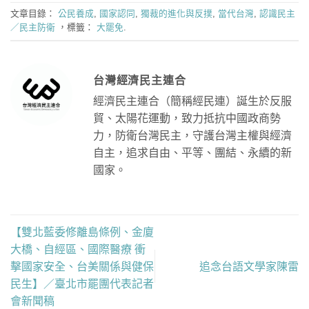
文章目錄：
公民養成
,
國家認同
,
獨裁的進化與反撲
,
當代台灣
,
認識民主
／民主防衛
，標籤：
大罷免
.
台灣經濟民主連合
經濟民主連合（簡稱經民連）誕生於反服
貿、太陽花運動，致力抵抗中國政商勢
力，防衛台灣民主，守護台灣主權與經濟
自主，追求自由、平等、團結、永續的新
國家。
【雙北藍委修離島條例、金廈
大橋、自經區、國際醫療 衝
擊國家安全、台美關係與健保
追念台語文學家陳雷
民生】／臺北市罷團代表記者
會新聞稿