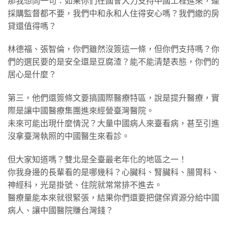
那我想問一句：如果你們在國會大力支持中國工程進來，連
採購監督都不要，我們中和永和人住得安心嗎？我們繳的房
貸還值得嗎？
​林德福、張智倫，你們雖然沒簽這一條，但你們支持嗎？你
們的選民要的是安全還是豆腐渣？能不能清楚表態，你們的
居心是什麼？
​第三，他們還簽條文要搞國際醫療特區，說是提升醫療，實
際是讓中國醫療集團進來經營臺灣醫院。
未來可能出現什麼情況？大量中國病人來臺看病，甚至引進
沒拿臺灣執照的中國醫生來看診。
​但大家知道嗎？雙北是全臺最老年化的地區之一！
你我身邊的長輩看的是哪幾科？心臟科、腎臟科、腸胃科、
神經科，光是掛號、住院就常常排不進去。
醫療量能本來就很緊張，結果你們還要把健保資源分給中國
病人、讓中國醫院賺台灣錢？