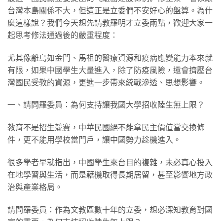
台灣本島關係不大，但這正是立委們不安好心的盤算。為什
麼這樣說？我們今天想先請教羅明才立委兩點，歡迎大家一
起思考修法通過後的嚴重程度：
尤其像離島如金門、馬祖的醫療資源和疫病應變能力本來就
有限，如果中國學生大量進入，除了防疫風險，還會擠壓台
灣國民受教的資源，更進一步帶來統戰滲透、思想影響。
​一、請問羅委員：為何支持讓我國大學招收陸生無上限？
​教育不是招生競賽，中華民國絕不能拿民主價值當交換條
件，更不能用學校當門戶，讓中國勢力趁機進入。
​很多學者早就指出，中國學生來台目的複雜，未必真心投入
在地學習與生活，而是藉機取得長期居留，甚至影響地方政
治與產業格局。
​請問羅委員：作為文教區數十年的立委，想必深知教育對國