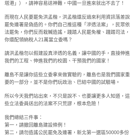
塔港」），請神容易送神難，中國一旦進來就出不去了！
​而現在人民要罷免洪孟楷，洪孟楷還反過來利用資訊落差說
罷免連署是偽造的。你們自己推這種「滲透法案」，民眾依
法罷免，你們反而栽贓造謠，踐踏人民罷免權、踐踏司法，
你還配領納稅人21萬當立委嗎？
​請洪孟楷勿以假建設真滲透的名義，讓中國的手，直接伸進
我們的工程、伸進我們的校園、干預我們的國家！
​離島不是讓你這些立委拿來做實驗的，離島也是我們國家重
要的一部分，並不是你們玩政治、巴結中國的試驗場。
​所以今天我們站出來，不只是說不、也要讓更多人知道，這
些立法委員送出的法案不只荒謬，根本危險！
​我們總結三件事：
第一，請撤回離島建設條例！
第二，請勿造謠公民罷免及連署，新北第一選區50000多份