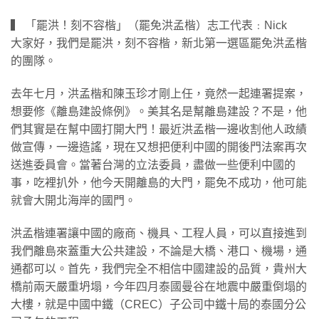
▍ 「罷洪！刻不容楷」（罷免洪孟楷）志工代表﹕Nick
大家好，我們是罷洪，刻不容楷，新北第一選區罷免洪孟楷
的團隊。
​去年七月，洪孟楷和陳玉珍才剛上任，竟然一起連署提案，
想要修《離島建設條例》。美其名是幫離島建設？不是，他
們其實是在幫中國打開大門！最近洪孟楷一邊收割他人政績
做宣傳，一邊造謠，現在又想把便利中國的開後門法案再次
送進委員會。當著台灣的立法委員，盡做一些便利中國的
事，吃裡扒外，他今天開離島的大門，罷免不成功，他可能
就會大開北海岸的國門。
​洪孟楷連署讓中國的廠商、機具、工程人員，可以直接進到
我們離島來蓋重大公共建設，不論是大橋、港口、機場，通
通都可以。首先，我們完全不相信中國建設的品質，貴州大
橋前兩天嚴重坍塌，今年四月泰國曼谷在地震中嚴重倒塌的
大樓，就是中國中鐵（CREC）子公司中鐵十局的泰國分公