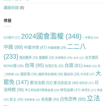
講座紀錄
(8)
標籤
2024國會濫權
(348)
523遊行
(27)
一中憲法
(24)
二二八
中國
(89)
中國滲透
(47)
中國統戰
(29)
(233)
台文通訊
俄烏戰爭
(33)
俄羅斯
(32)
反侵略日
(26)
台中
(22)
台灣
(95)
台語
(81)
BONG報
(38)
台灣正名
(32)
周婉窈
(22)
四
大
國民黨
(36)
國防特別條例
(30)
圖伯特
(29)
大法官
(27)
二四刺蔣
(23)
罷免
(147)
日
憲法法庭
(52)
憲法訴訟法
(40)
抵抗史
(27)
治時期
(58)
林宅血案
(37)
李江却台語文教基金會
(28)
林茂生
(27)
母語
立法
白色恐怖
(65)
烏克蘭
(43)
民主
(35)
(26)
濟南教會
(22)