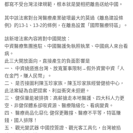
都寫不受台灣法律規範，根本就是變相把離島送給中國。
​其中該法案對台灣醫療產業破壞最大的莫過《離島建設條
例》的13-1、13-2的條例，在離島設置「國際醫療特區」。
該新增法案內容將對中國開放：
中資醫療集團進駐、中國醫護免執照執業、中國病人來台看
病。
此三大開放面向，直接產生的負面影響是
一、 中資繞道進台灣、放寬董事限制→假外資實中資「人
在金門，賺人民幣」。
二、 是否接圖利陳玉珍家族，陳玉珍家族經營健檢中心，
此法案疑為自肥提案、利益衝突未迴避。
三、 健保量能被排擠：高薪搶走本地醫護、四大科人力更
空、非健保體系卻吸資源、醫療階級化、看病變貴。
四、 醫療商品化惡化 健保更難撐、醫療不平等，特區賺
錢，國人排隊！
五、 觀光變武器 中國控簽證、觀光客工具化，台灣被掐