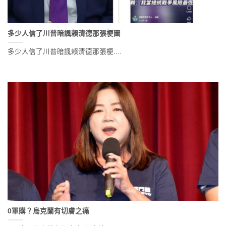
多少人信了川普暗諷賴清德那張梗圖
多少人信了川普暗諷賴清德那張梗....
0軍購？烏克蘭有切膚之痛