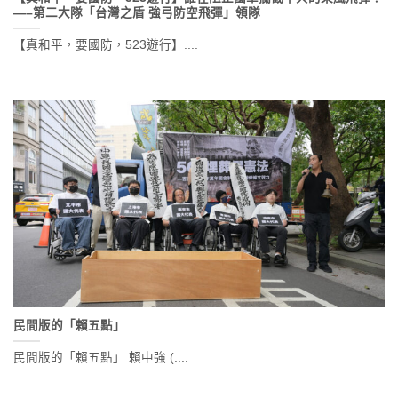
—–第二大隊「台灣之盾 強弓防空飛彈」領隊
【真和平，要國防，523遊行】....
民間版的「賴五點」
民間版的「賴五點」 賴中強 (....