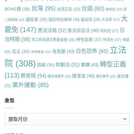
台灣
(95)
台語
(80)
BONG報
(38)
台灣正名
(32)
周婉窈
(22)
四
大
國民黨
(36)
國防特別條例
(30)
圖伯特
(29)
大法官
(27)
二四刺蔣
(23)
罷免
(147)
日
憲法法庭
(52)
憲法訴訟法
(40)
抵抗史
(27)
治時期
(58)
林宅血案
(37)
李江却台語文教基金會
(28)
林茂生
(27)
母語
立法
白色恐怖
(65)
烏克蘭
(43)
民主
(35)
(26)
濟南教會
(22)
院
(308)
轉型正義
財劃法
(51)
軍購
(43)
西藏
(35)
(113)
鄭南榕
(54)
陳澄波
(40)
黃文雄
陳文成事件
(25)
霧社事件
(25)
黨外運動
(85)
(31)
彙整
彙
整