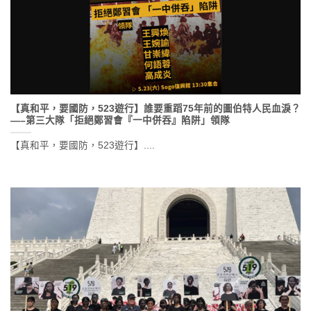
【真和平，要國防，523遊行】誰要重蹈75年前的圖伯特人民血淚？
—–第三大隊「拒絕鄭習會『一中併吞』陷阱」領隊
【真和平，要國防，523遊行】....