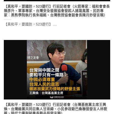
【真和平，要國防，523遊行】行前記者會（火箭專家：福和會會長
陳彥升、軍事專家、台灣安全發展協會發起人諸葛風雲、民防專
家：黑熊學院執行長朱福銘、台灣教授協會副會長陳月妙發言稿）
【真和平，要國防，523遊行】....
【真和平，要國防，523遊行】行前記者會（台灣基進黨主席王興
煥、台灣綠黨共同召集人甘崇緯、小民參政歐巴桑聯盟發言人林筱
薇、時代力量副秘書長劉品辰發言稿）