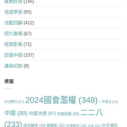
推薦好冊
(146)
母語學習
(95)
活動回顧
(412)
短片劇場
(67)
經典影像
(72)
認識中國
(107)
講座紀錄
(8)
標籤
2024國會濫權
(348)
523遊行
(27)
一中憲法
(24)
二二八
中國
(89)
中國滲透
(47)
中國統戰
(29)
(233)
台文通訊
俄烏戰爭
(33)
俄羅斯
(32)
反侵略日
(26)
台中
(22)