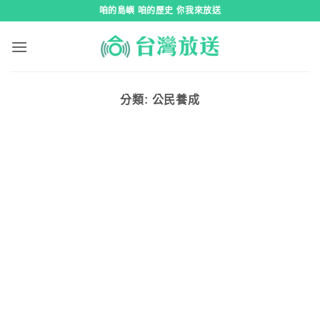
跳
咱的島嶼 咱的歷史 你我來放送
到
內
容
分類:
公民養成