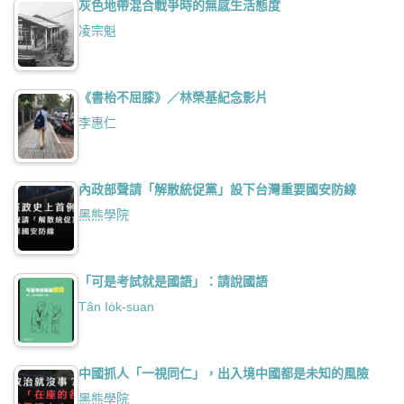
灰色地帶混合戰爭時的無感生活態度
凌宗魁
《書枱不屈膝》／林榮基紀念影片
李惠仁
內政部聲請「解散統促黨」設下台灣重要國安防線
黑熊學院
「可是考試就是國語」：請說國語
Tân Io̍k-suan
中國抓人「一視同仁」，出入境中國都是未知的風險
黑熊學院