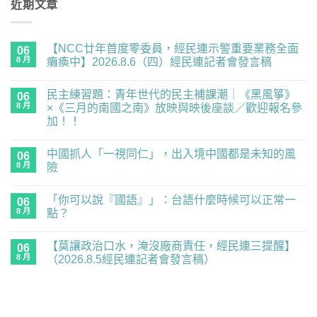
近期文章
【NCC廿年首度零委員，經民連示警重要業務全面
06
8 月
癱瘓中】2026.8.6（四）經民連記者會發言稿
在
尚
〈【NCC
無
民主練習題：青年世代的民主補課潮｜《黑風箏》
廿
06
留
年
言
8 月
×《三月的南國之南》放映與映後座談／歡迎報名參
首
加！！
度
零
在
尚
委
〈民
無
員，
中國抓人「一視同仁」，出入境中國都是未知的風
主
06
留
經
練
言
8 月
險
民
習
連
題：
在
尚
示
青
〈中
無
警
「你可以說『國語』」：台語什麼時候可以正常一
年
國
06
留
重
世
抓
言
8 月
點？
要
代
人
業
的
「一
在
尚
務
民
視
〈「你
無
全
【莫讓政治口水，淹沒廠商責任，經民連三提醒】
主
同
可
06
留
面
補
仁」，
以
言
8 月
（2026.8.5經民連記者會發言稿）
癱
課
出
說
瘓
潮
入
『國
在
尚
中】
｜
境
語』」：
〈【莫
無
2026.8.6（四）
《黑
中
台
讓
留
經
風
國
語
政
言
民
箏》
都
什
治
連