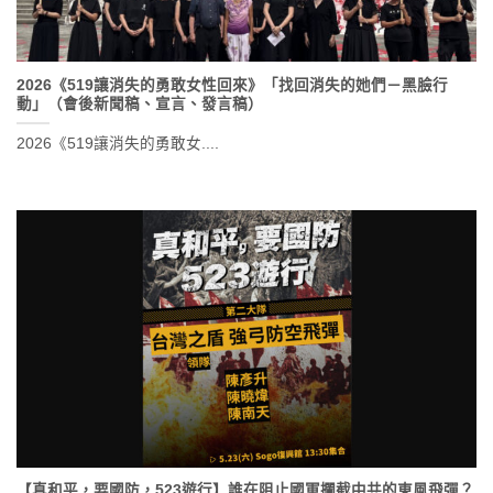
2026《519讓消失的勇敢女性回來》「找回消失的她們－黑臉行
動」（會後新聞稿、宣言、發言稿）
2026《519讓消失的勇敢女....
【真和平，要國防，523遊行】誰在阻止國軍攔截中共的東風飛彈？