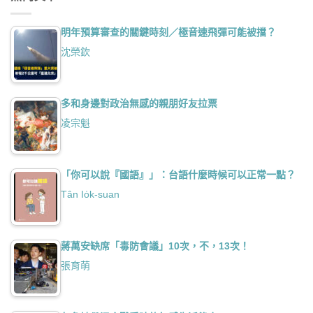
明年預算審查的關鍵時刻／極音速飛彈可能被擋？
沈榮欽
多和身邊對政治無感的親朋好友拉票
凌宗魁
「你可以說『國語』」：台語什麼時候可以正常一點？
Tân Io̍k-suan
蔣萬安缺席「毒防會議」10次，不，13次！
張育萌