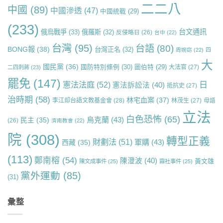
二二八
中國
(89)
中國滲透
(47)
中國統戰
(29)
(233)
台文通訊
俄烏戰爭
(33)
俄羅斯
(32)
反侵略日
(26)
台中
(22)
台灣
(95)
台語
(80)
BONG報
(38)
台灣正名
(32)
周婉窈
(22)
四
大
國民黨
(36)
國防特別條例
(30)
圖伯特
(29)
大法官
(27)
二四刺蔣
(23)
罷免
(147)
日
憲法法庭
(52)
憲法訴訟法
(40)
抵抗史
(27)
治時期
(58)
林宅血案
(37)
李江却台語文教基金會
(28)
林茂生
(27)
母語
立法
白色恐怖
(65)
烏克蘭
(43)
民主
(35)
(26)
濟南教會
(22)
院
(308)
轉型正義
財劃法
(51)
軍購
(43)
西藏
(35)
(113)
鄭南榕
(54)
陳澄波
(40)
黃文雄
陳文成事件
(25)
霧社事件
(25)
黨外運動
(85)
(31)
彙整