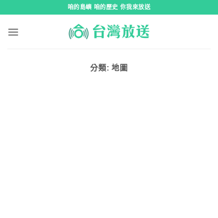
跳
咱的島嶼 咱的歷史 你我來放送
到
內
容
分類:
地圖