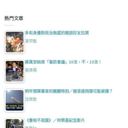
熱門文章
多和身邊對政治無感的親朋好友拉票
凌宗魁
蔣萬安缺席「毒防會議」10次，不，13次！
張育萌
明年預算審查的關鍵時刻／極音速飛彈可能被擋？
沈榮欽
《書枱不屈膝》／林榮基紀念影片