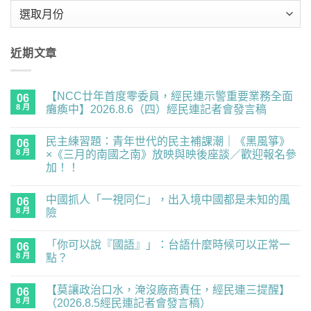
彙
整
近期文章
【NCC廿年首度零委員，經民連示警重要業務全面
06
8 月
癱瘓中】2026.8.6（四）經民連記者會發言稿
在
尚
〈【NCC
無
民主練習題：青年世代的民主補課潮｜《黑風箏》
廿
06
留
年
言
8 月
×《三月的南國之南》放映與映後座談／歡迎報名參
首
加！！
度
零
在
尚
委
〈民
無
員，
中國抓人「一視同仁」，出入境中國都是未知的風
主
06
留
經
練
言
8 月
險
民
習
連
題：
在
尚
示
青
〈中
無
警
「你可以說『國語』」：台語什麼時候可以正常一
年
國
06
留
重
世
抓
言
8 月
點？
要
代
人
業
的
「一
在
尚
務
民
視
〈「你
無
全
【莫讓政治口水，淹沒廠商責任，經民連三提醒】
主
同
可
06
留
面
補
仁」，
以
言
8 月
（2026.8.5經民連記者會發言稿）
癱
課
出
說