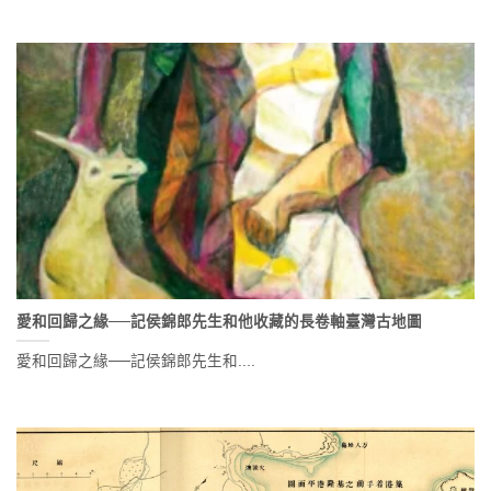
愛和回歸之緣──記侯錦郎先生和他收藏的長卷軸臺灣古地圖
愛和回歸之緣──記侯錦郎先生和....