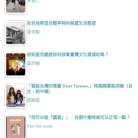
李惠仁
灰色地帶混合戰爭時的無感生活態度
凌宗魁
你知道京戲是如何掠奪臺灣文化資源的嗎？
溫宗翰
「寫給台灣的情書 Dear Taiwan,」特展開幕致詞稿（台
文，附中譯）
周婉窈
「你可以說『國語』」：台語什麼時候可以正常一點？
Tân Io̍k-suan