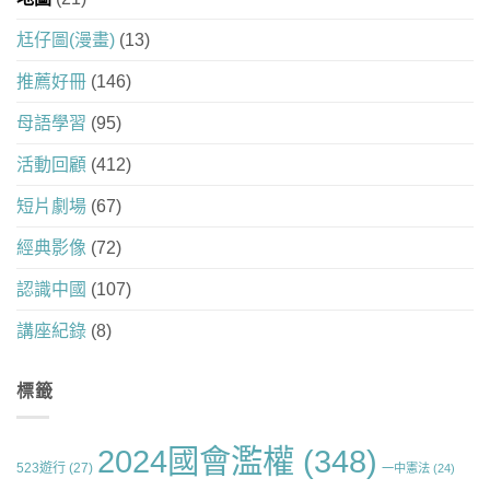
尪仔圖(漫畫)
(13)
推薦好冊
(146)
母語學習
(95)
活動回顧
(412)
短片劇場
(67)
經典影像
(72)
認識中國
(107)
講座紀錄
(8)
標籤
2024國會濫權
(348)
523遊行
(27)
一中憲法
(24)