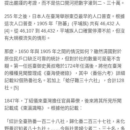
提出嚴謹的考證，而不是信口開河把數字灌到二、三十萬。
255 年之後，日本人在臺灣舉辦東亞最早的人口普查。根據
這次人口普查，1905 年「熟蕃」(平埔族) 共有 46,432 人
[4]。從 46,107 到 46,432，平埔族人口確實停滯不前，但沒
有大規模流失的情形。
那麼，1650 年與 1905 年之間的情況如何？雖然清國對於
原住民戶口缺乏可靠的統計，但對於社的數量可是毫不含
糊。第一任巡臺御史黃叔璥於1724年任滿後，將他在臺灣
的種種見聞整理成《臺海使槎錄》，其中〈番俗六考〉詳細
記載92個熟番社名。若加上「蛤仔難三十六社」，合計128
社。[5]
1847年，丁紹儀來臺灣擔任官員幕僚，後來將其所見所聞
記載成《東瀛識略》。根據他的記載：
「綜計全臺熟番一百二十八社，歸化番二百三十七社，未化
野番可知者八十九社。……今每社男婦少者二、三十名，多