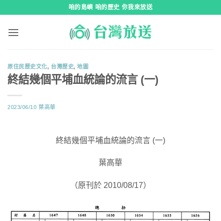
跳
咱的島嶼 咱的歷史 你我來放送
到
內
容
原住民歷史文化
,
台灣歷史
,
地圖
終結幾個平埔血統論的流言 (一)
2023/06/10
葉高華
終結幾個平埔血統論的流言 (一)
葉高華
（原刊於 2010/08/17）