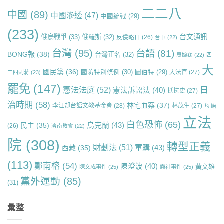
二二八
中國
(89)
中國滲透
(47)
中國統戰
(29)
(233)
台文通訊
俄烏戰爭
(33)
俄羅斯
(32)
反侵略日
(26)
台中
(22)
台灣
(95)
台語
(81)
BONG報
(38)
台灣正名
(32)
周婉窈
(22)
四
大
國民黨
(36)
國防特別條例
(30)
圖伯特
(29)
大法官
(27)
二四刺蔣
(23)
罷免
(147)
日
憲法法庭
(52)
憲法訴訟法
(40)
抵抗史
(27)
治時期
(58)
林宅血案
(37)
李江却台語文教基金會
(28)
林茂生
(27)
母語
立法
白色恐怖
(65)
烏克蘭
(43)
民主
(35)
(26)
濟南教會
(22)
院
(308)
轉型正義
財劃法
(51)
軍購
(43)
西藏
(35)
(113)
鄭南榕
(54)
陳澄波
(40)
黃文雄
陳文成事件
(25)
霧社事件
(25)
黨外運動
(85)
(31)
彙整