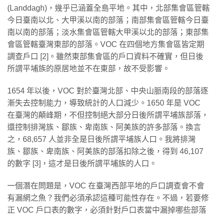
(Landdagh)，幾乎已涵蓋全島平地。其中，北部集會區管轄
今日臺南以北、大甲溪以南的部落；南部集會區管轄今日臺
南以南的部落；淡水集會區管轄大甲溪以北的部落；東部集
會區管轄臺灣東部的部落。VOC 在四個地方集會區皆定期
調查戶口 [2]。雖然東部集會區的戶口資料不確實，但日後
所謂平埔族的原居地並不在東部，故不受影響。
1654 年以後，VOC 對於臺灣北部、中央山脈南段的部落逐
漸失去控制能力，導致統計的人口減少。1650 年是 VOC
在臺灣的顛峰期，不但控制絕大部分日後所謂平埔族部落，
還控制排灣族、鄒族、卑南族、阿美族的許多部落。換言
之，68,657 人並非全是日後所謂平埔族人口。我將排灣
族、鄒族、卑南族、阿美族的部落扣除之後，得到 46,107
的數字 [3]，這才是日後所謂平埔族的人口。
一個潛在問題是，VOC 在臺灣西部平地的戶口調查會不會
有漏網之魚？我們必須承認這種可能性存在。不過，若要修
正 VOC 戶口表的數字，必須針對戶口表當中漏掉哪些部落