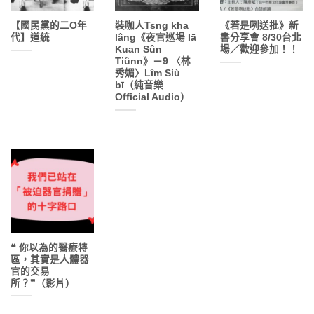
【國民黨的二O年
裝咖人Tsng kha
《若是咧送批》新
代】道統
lâng《夜官巡場 Iā
書分享會 8/30台北
Kuan Sûn
場／歡迎參加！！
Tiûnn》－9 〈林
秀媚〉Lîm Siù
bī（純音樂
Official Audio）
❝ 你以為的醫療特
區，其實是人體器
官的交易
所？❞（影片）