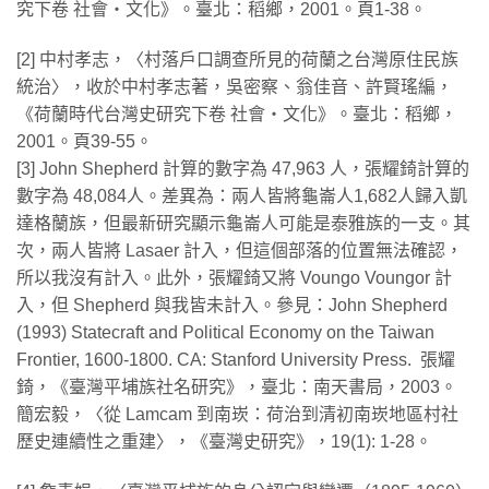
究下卷 社會‧文化》。臺北：稻鄉，2001。頁1-38。
[2] 中村孝志，〈村落戶口調查所見的荷蘭之台灣原住民族
統治〉，收於中村孝志著，吳密察、翁佳音、許賢瑤編，
《荷蘭時代台灣史研究下卷 社會‧文化》。臺北：稻鄉，
2001。頁39-55。
[3] John Shepherd 計算的數字為 47,963 人，張耀錡計算的
數字為 48,084人。差異為：兩人皆將龜崙人1,682人歸入凱
達格蘭族，但最新研究顯示龜崙人可能是泰雅族的一支。其
次，兩人皆將 Lasaer 計入，但這個部落的位置無法確認，
所以我沒有計入。此外，張耀錡又將 Voungo Voungor 計
入，但 Shepherd 與我皆未計入。參見：John Shepherd
(1993) Statecraft and Political Economy on the Taiwan
Frontier, 1600-1800. CA: Stanford University Press. 張耀
錡，《臺灣平埔族社名研究》，臺北：南天書局，2003。
簡宏毅，〈從 Lamcam 到南崁：荷治到清初南崁地區村社
歷史連續性之重建〉，《臺灣史研究》，19(1): 1-28。