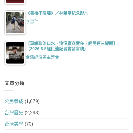
《書枱不屈膝》／林榮基紀念影片
李惠仁
【莫讓政治口水，淹沒廠商責任，經民連三提醒】
（2026.8.5經民連記者會發言稿）
台灣經濟民主連合
文章分類
公民養成
(1,679)
台灣歷史
(2,293)
台灣美學
(70)