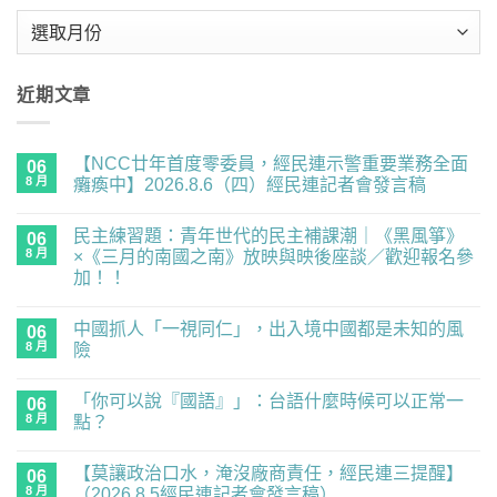
彙
整
近期文章
【NCC廿年首度零委員，經民連示警重要業務全面
06
8 月
癱瘓中】2026.8.6（四）經民連記者會發言稿
在
尚
〈【NCC
無
民主練習題：青年世代的民主補課潮｜《黑風箏》
廿
06
留
年
言
8 月
×《三月的南國之南》放映與映後座談／歡迎報名參
首
加！！
度
零
在
尚
委
〈民
無
員，
中國抓人「一視同仁」，出入境中國都是未知的風
主
06
留
經
練
言
8 月
險
民
習
連
題：
在
尚
示
青
〈中
無
警
「你可以說『國語』」：台語什麼時候可以正常一
年
國
06
留
重
世
抓
言
8 月
點？
要
代
人
業
的
「一
在
尚
務
民
視
〈「你
無
全
【莫讓政治口水，淹沒廠商責任，經民連三提醒】
主
同
可
06
留
面
補
仁」，
以
言
8 月
（2026.8.5經民連記者會發言稿）
癱