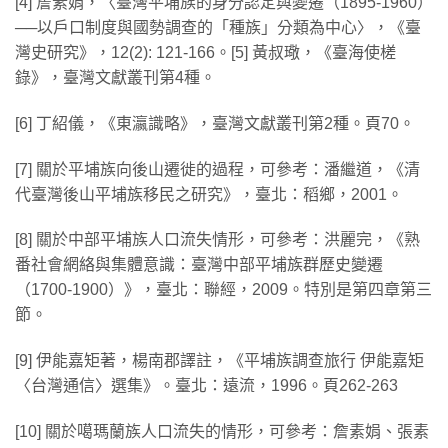
[4] 詹素娟，〈臺灣平埔族的身分認定與變遷（1895-1960）
──以戶口制度與國勢調查的「種族」分類為中心〉，《臺
灣史研究》，12(2): 121-166。[5] 黃叔璥，《臺海使槎
錄》，臺灣文獻叢刊第4種。
[6] 丁紹儀，《東瀛識略》，臺灣文獻叢刊第2種。頁70。
[7] 關於平埔族向後山遷徙的過程，可參考：潘繼道，《清
代臺灣後山平埔族移民之研究》，臺北：稻鄉，2001。
[8] 關於中部平埔族人口流失情形，可參考：洪麗完，《熟
番社會網絡與集體意識：臺灣中部平埔族群歷史變遷
（1700-1900）》，臺北：聯經，2009。特別是第四章第三
節。
[9] 伊能嘉矩著，楊南郡譯註，《平埔族調查旅行 伊能嘉矩
〈台灣通信〉選集》。臺北：遠流，1996。頁262-263
[10] 關於噶瑪蘭族人口流失的情形，可參考：詹素娟、張素