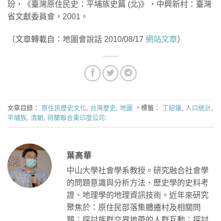
玢，《臺灣原住民史：平埔族史篇 (北)》，中興新村：臺灣
省文獻委員會，2001。
（文章轉載自：地圖會說話 2010/08/17
網站文章
）
文章目錄：
原住民歷史文化
,
台灣歷史
,
地圖
，標籤：
丁紹儀
,
人口統計
,
平埔族
,
清朝
,
荷蘭聯合東印度公司
.
葉高華
中山大學社會學系教授。研究融合社會學
的問題意識與分析方法、歷史學的史料考
證、地理學的地理資訊技術。近年來研究
聚焦於：原住民部落集體遷村及相關問
題；探討族群交界地帶的人群互動；探討