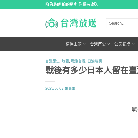
跳
咱的島嶼 咱的歷史 你我來放送
到
內
容
精選主題
台灣歷史
公民養成
台灣歷史
,
地圖
,
戰後台灣
,
日治時期
戰後有多少日本人留在臺
2023/06/07
葉高華
戰