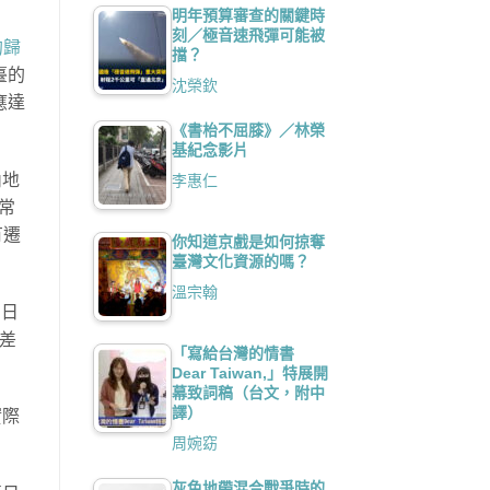
明年預算審查的關鍵時
刻／極音速飛彈可能被
的歸
擋？
臺的
沈榮欽
應達
《書枱不屈膝》／林榮
基紀念影片
內地
李惠仁
常
有遷
你知道京戲是如何掠奪
臺灣文化資源的嗎？
溫宗翰
名日
個差
「寫給台灣的情書
Dear Taiwan,」特展開
幕致詞稿（台文，附中
譯）
實際
周婉窈
灰色地帶混合戰爭時的