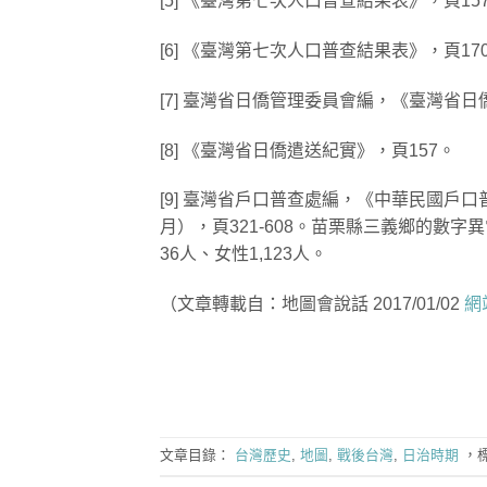
[5] 《臺灣第七次人口普查結果表》，頁15
[6] 《臺灣第七次人口普查結果表》，頁170
[7] 臺灣省日僑管理委員會編，《臺灣省日
[8] 《臺灣省日僑遣送紀實》，頁157。
[9] 臺灣省戶口普查處編，《中華民國戶
月），頁321-608。苗栗縣三義鄉的數字
36人、女性1,123人。
（文章轉載自：地圖會說話 2017/01/02
網
文章目錄：
台灣歷史
,
地圖
,
戰後台灣
,
日治時期
，