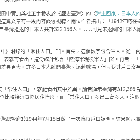
把田中實加與杜正宇發表於《歷史臺灣》的〈
灣生回家：日本人
這篇文章有一段內容誤導視聽。兩位作者指出：「1942年時在
「自臺灣遣返的日本人共計322,156人。……可見未返國的日本人
動態統計》附錄的「常住人口」[1]。首先，這個數字包含軍人。從「
一表就可看出，這份統計包含「陸海軍現役軍人」[2]。再者，「
間差異更大。許多日本人離開臺灣、遠赴戰場，但只要其戶口沒
度「常住人口」，就能看出其中差異。前者顯示臺灣有312,386
]。人口普查比較接近實際居住情形，而「常住人口」多出三萬多人。這
總督府於1944年7月15日做了一次臨時戶口調查。結果顯示