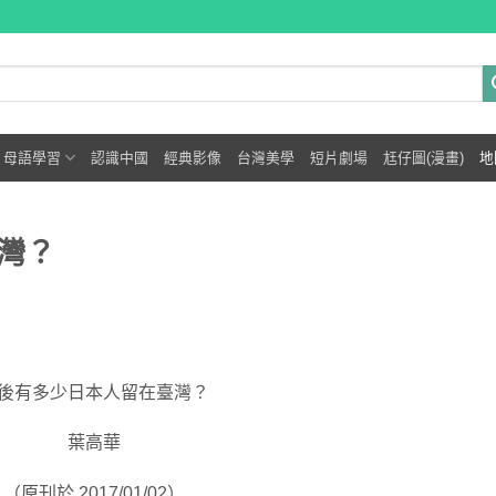
母語學習
認識中國
經典影像
台灣美學
短片劇場
尪仔圖(漫畫)
地
灣？
後有多少日本人留在臺灣？
葉高華
（原刊於 2017/01/02）