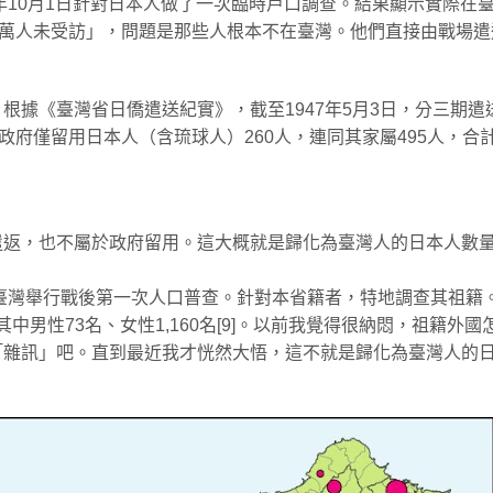
年10月1日針對日本人做了一次臨時戶口調查。結果顯示實際在
出「餘數萬人未受訪」，問題是那些人根本不在臺灣。他們直接由戰場遣
根據《臺灣省日僑遣送紀實》，截至1947年5月3日，分三期遣
之後，政府僅留用日本人（含琉球人）260人，連同其家屬495人，合
遣返，也不屬於政府留用。這大概就是歸化為臺灣人的日本人數
，臺灣舉行戰後第一次人口普查。針對本省籍者，特地調查其祖籍
其中男性73名、女性1,160名[9]。以前我覺得很納悶，祖籍外國
「雜訊」吧。直到最近我才恍然大悟，這不就是歸化為臺灣人的