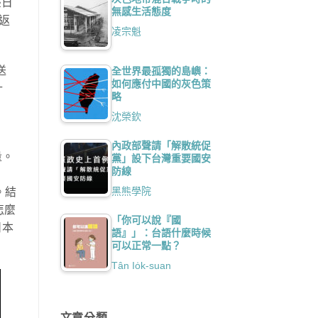
臺日
無感生活態度
返
凌宗魁
送
全世界最孤獨的島嶼：
如何應付中國的灰色策
計
略
沈榮欽
內政部聲請「解散統促
量。
黨」設下台灣重要國安
防線
黑熊學院
。結
怎麼
「你可以說『國
日本
語』」：台語什麼時候
可以正常一點？
Tân Io̍k-suan
文章分類