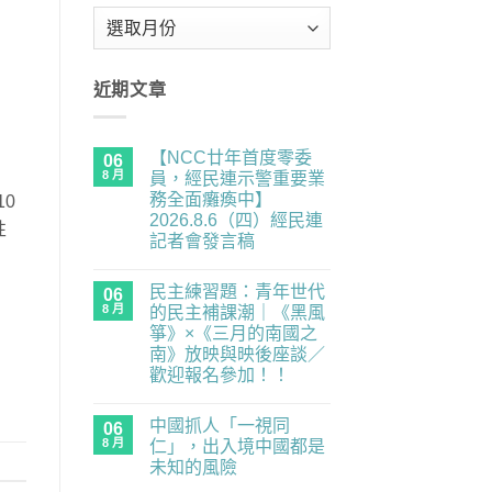
彙
整
近期文章
【NCC廿年首度零委
06
8 月
員，經民連示警重要業
務全面癱瘓中】
0
2026.8.6（四）經民連
性
記者會發言稿
在
尚
〈【NCC
無
民主練習題：青年世代
廿
06
留
年
言
8 月
的民主補課潮｜《黑風
首
箏》×《三月的南國之
度
零
南》放映與映後座談／
委
歡迎報名參加！！
員，
經
在
尚
民
〈民
無
連
中國抓人「一視同
主
06
留
示
練
言
8 月
仁」，出入境中國都是
警
習
重
未知的風險
題：
要
青
在
尚
業