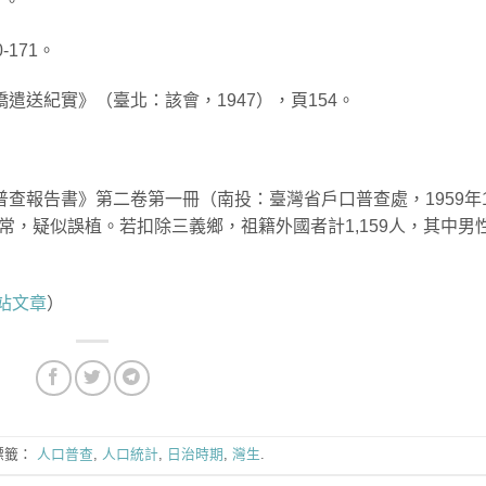
7。
-171。
僑遣送紀實》（臺北：該會，1947），頁154。
口普查報告書》第二卷第一冊（南投：臺灣省戶口普查處，1959年1
異常，疑似誤植。若扣除三義鄉，祖籍外國者計1,159人，其中男
站文章
）
標籤：
人口普查
,
人口統計
,
日治時期
,
灣生
.