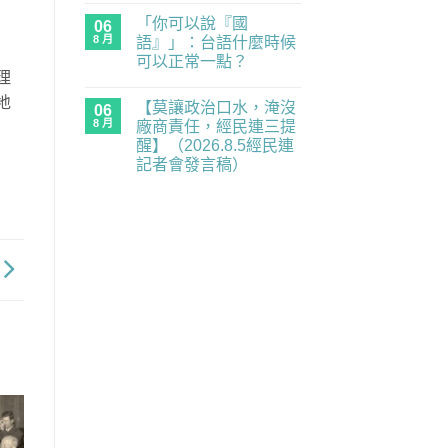
年
〈中
無
務
世
「你可以說『國
國
06
留
全
代
抓
言
面
8 月
語』」：台語什麼時候
的
人
癱
民
可以正常一點？
「一
瘓
主
視
理
中】
在
補
尚
同
2026.8.6（四）
〈「你
課
無
地
仁」，
經
【莫讓政治口水，淹沒
可
06
潮
留
出
民
以
｜
言
8 月
廠商責任，經民連三提
入
連
說
《黑
境
記
醒】（2026.8.5經民連
『國
風
中
者
語』」：
箏》
記者會發言稿）
國
會
台
×《三
都
發
在
語
尚
月
是
言
〈【莫
什
無
的
未
稿〉
讓
麼
留
南
知
中
政
時
言
國
的
治
候
之
風
口
可
南》
險〉
水，
以
放
中
淹
正
映
沒
常
與
廠
一
映
商
點？〉
後
責
中
座
任，
談
經
／
民
歡
連
迎
三
報
提
名
醒】
參
（2026.8.5
加！！〉
經
中