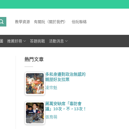
教學資源
有關阮（關於我們）
佮阮聯絡
圖
推薦好冊
答題挑戰
活動消息
熱門文章
多和身邊對政治無感的
親朋好友拉票
凌宗魁
蔣萬安缺席「毒防會
議」10次，不，13次！
張育萌