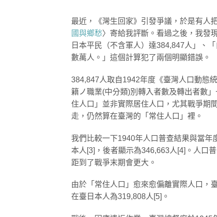
最近，《灣生回家》引發爭議，於是有人
國與鄉愁
〉寄給我評斷。看過之後，我發現
日本平民（不含軍人）達384,847人」、
數萬人。」這個計算犯了兩個明顯錯誤。
384,847人取自1942年度《臺灣人口
籍ノ職業(中分類)別轉入者數及轉出者數」
住人口」並非實際居住人口，尤其戰爭期
走，仍然算在臺灣的「常住人口」裡。
我們比較一下1940年人口普查結果與當年
本人[3]，後者顯示為346,663人[4
距到了戰爭末期會更大。
由於「常住人口」愈來愈偏離實際人口，臺灣
在臺日本人為319,808人[5]。