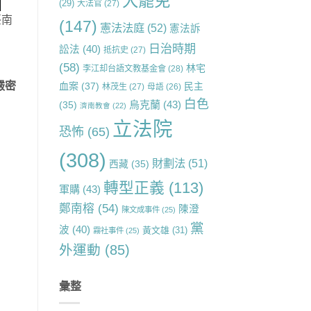
大罷免
(29)
大法官
(27)
臺南
(147)
憲法法庭
(52)
憲法訴
日治時期
訟法
(40)
抵抗史
(27)
(58)
林宅
李江却台語文教基金會
(28)
嚴密
血案
(37)
民主
林茂生
(27)
母語
(26)
白色
烏克蘭
(43)
(35)
濟南教會
(22)
立法院
恐怖
(65)
(308)
財劃法
(51)
西藏
(35)
轉型正義
(113)
軍購
(43)
鄭南榕
(54)
陳澄
陳文成事件
(25)
黨
波
(40)
黃文雄
(31)
霧社事件
(25)
外運動
(85)
彙整