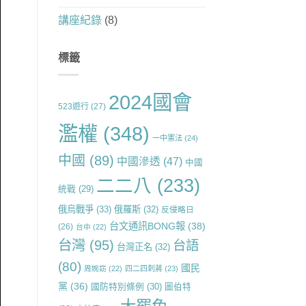
講座紀錄
(8)
標籤
2024國會
523遊行
(27)
濫權
(348)
一中憲法
(24)
中國
(89)
中國滲透
(47)
中國
二二八
(233)
統戰
(29)
俄烏戰爭
(33)
俄羅斯
(32)
反侵略日
台文通訊BONG報
(38)
(26)
台中
(22)
台灣
(95)
台語
台灣正名
(32)
(80)
國民
周婉窈
(22)
四二四刺蔣
(23)
黨
(36)
國防特別條例
(30)
圖伯特