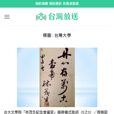
跳
咱的島嶼 咱的歷史 你我來放送
到
內
容
標籤:
台灣大學
台大文學院「林茂生紀念會議室」揭牌儀式致詞（5之3）／周婉窈