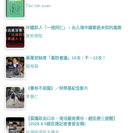
Tân Io̍k-suan
中國抓人「一視同仁」，出入境中國都是未知的風險
黑熊學院
蔣萬安缺席「毒防會議」10次，不，13次！
張育萌
《書枱不屈膝》／林榮基紀念影片
李惠仁
【莫讓政治口水，淹沒廠商責任，經民連三提醒】
（2026.8.5經民連記者會發言稿）
台灣經濟民主連合