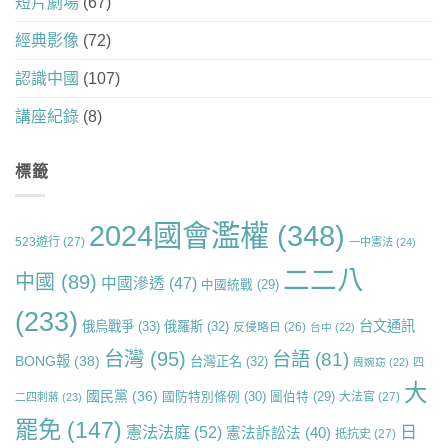
短片劇場
(67)
經典影像
(72)
認識中國
(107)
講座紀錄
(8)
標籤
2024國會濫權
(348)
523遊行
(27)
一中憲法
(24)
二二八
中國
(89)
中國滲透
(47)
中國統戰
(29)
(233)
台文通訊
俄烏戰爭
(33)
俄羅斯
(32)
反侵略日
(26)
台中
(22)
台灣
(95)
台語
(81)
BONG報
(38)
台灣正名
(32)
周婉窈
(22)
四
大
國民黨
(36)
國防特別條例
(30)
圖伯特
(29)
大法官
(27)
二四刺蔣
(23)
罷免
(147)
日
憲法法庭
(52)
憲法訴訟法
(40)
抵抗史
(27)