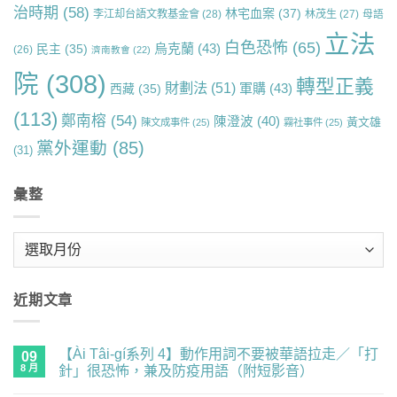
治時期
(58)
林宅血案
(37)
李江却台語文教基金會
(28)
林茂生
(27)
母語
立法
白色恐怖
(65)
烏克蘭
(43)
民主
(35)
(26)
濟南教會
(22)
院
(308)
轉型正義
財劃法
(51)
軍購
(43)
西藏
(35)
(113)
鄭南榕
(54)
陳澄波
(40)
黃文雄
陳文成事件
(25)
霧社事件
(25)
黨外運動
(85)
(31)
彙整
彙
整
近期文章
【Ài Tâi-gí系列 4】動作用詞不要被華語拉走／「打
09
8 月
針」很恐怖，兼及防疫用語（附短影音）
在
尚