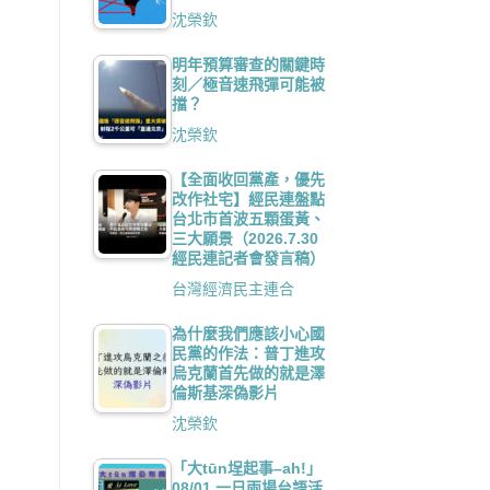
沈榮欽
明年預算審查的關鍵時
刻／極音速飛彈可能被
擋？
沈榮欽
【全面收回黨產，優先
改作社宅】經民連盤點
台北市首波五顆蛋黃、
三大願景（2026.7.30
經民連記者會發言稿）
台灣經濟民主連合
為什麼我們應該小心國
民黨的作法：普丁進攻
烏克蘭首先做的就是澤
倫斯基深偽影片
沈榮欽
「大tūn埕起事–ah!」
08/01 一日兩場台語活