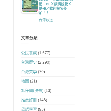
動：BLＸ談情說愛Ｘ
講冊／歡迎報名參
加！！
台灣放送
文章分類
公民養成
(1,677)
台灣歷史
(2,290)
台灣美學
(70)
地圖
(21)
尪仔圖(漫畫)
(13)
推薦好冊
(146)
母語學習
(95)