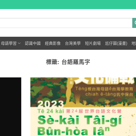
母語學習
認識中國
經典影像
台灣美學
短片劇場
尪仔圖(漫畫)
地
標籤:
台語羅馬字