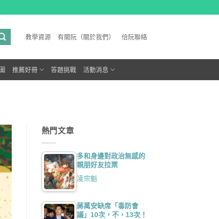
教學資源
有關阮（關於我們）
佮阮聯絡
圖
推薦好冊
答題挑戰
活動消息
熱門文章
多和身邊對政治無感的
親朋好友拉票
凌宗魁
蔣萬安缺席「毒防會
議」10次，不，13次！