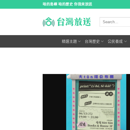
跳
咱的島嶼 咱的歷史 你我來放送
到
內
容
精選主題
台灣歷史
公民養成