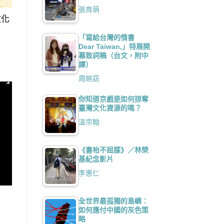
張育萌
文化
「寫給台灣的情書
Dear Taiwan,」特展開
幕致詞稿（台文，附中
譯）
周婉窈
你知道京戲是如何掠奪
臺灣文化資源的嗎？
溫宗翰
《書枱不屈膝》／林榮
基紀念影片
李惠仁
全世界最孤獨的島嶼：
如何應付中國的灰色策
略