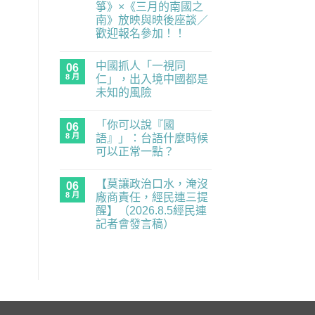
箏》×《三月的南國之
度
零
南》放映與映後座談／
委
歡迎報名參加！！
員，
經
在
尚
民
〈民
無
連
中國抓人「一視同
主
06
留
示
練
言
8 月
仁」，出入境中國都是
警
習
重
未知的風險
題：
要
青
在
尚
業
年
〈中
無
務
世
「你可以說『國
國
06
留
全
代
抓
言
面
8 月
語』」：台語什麼時候
的
人
癱
民
可以正常一點？
「一
瘓
主
視
中】
在
補
尚
同
2026.8.6（四）
〈「你
課
無
仁」，
經
【莫讓政治口水，淹沒
可
06
潮
留
出
民
以
｜
言
8 月
廠商責任，經民連三提
入
連
說
《黑
境
記
醒】（2026.8.5經民連
『國
風
中
者
語』」：
箏》
記者會發言稿）
國
會
台
×《三
都
發
在
語
尚
月
是
言
〈【莫
什
無
的
未
稿〉
讓
麼
留
南
知
中
政
時
言
國
的
治
候
之
風
口
可
南》
險〉
水，
以
放
中
淹
正
映
沒
常
與