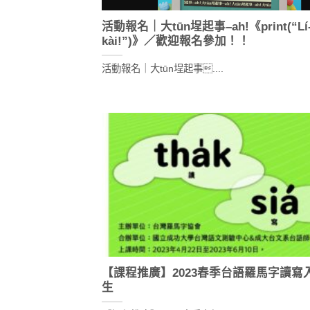
活動報名｜大tūn埕起事–ah!《print(“Lí-h
kài!”)》／歡迎報名參加！！
活動報名｜大tūn埕起事....
【課程推廣】2023春季台語羅馬字讀寫
生