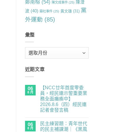
鄭南榕
(54)
陳澄
陳文成事件
(25)
黨
波
(40)
黃文雄
(31)
霧社事件
(25)
外運動
(85)
彙整
彙
整
近期文章
【NCC廿年首度零委
06
8 月
員，經民連示警重要業
務全面癱瘓中】
2026.8.6（四）經民連
記者會發言稿
在
尚
〈【NCC
無
民主練習題：青年世代
廿
06
留
年
言
8 月
的民主補課潮｜《黑風
首