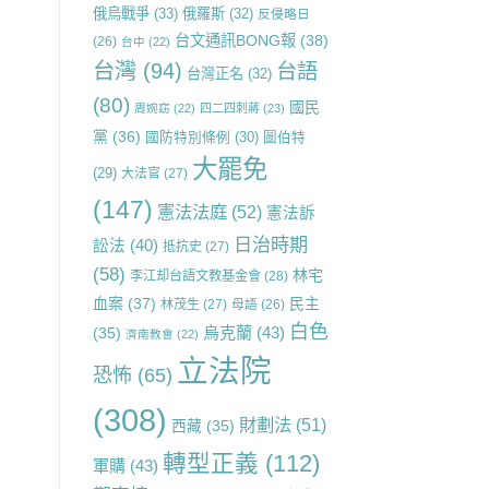
俄烏戰爭
(33)
俄羅斯
(32)
反侵略日
台文通訊BONG報
(38)
(26)
台中
(22)
台灣
(94)
台語
台灣正名
(32)
(80)
國民
周婉窈
(22)
四二四刺蔣
(23)
黨
(36)
國防特別條例
(30)
圖伯特
大罷免
(29)
大法官
(27)
(147)
憲法法庭
(52)
憲法訴
日治時期
訟法
(40)
抵抗史
(27)
(58)
林宅
李江却台語文教基金會
(28)
血案
(37)
民主
林茂生
(27)
母語
(26)
白色
烏克蘭
(43)
(35)
濟南教會
(22)
立法院
恐怖
(65)
(308)
財劃法
(51)
西藏
(35)
轉型正義
(112)
軍購
(43)