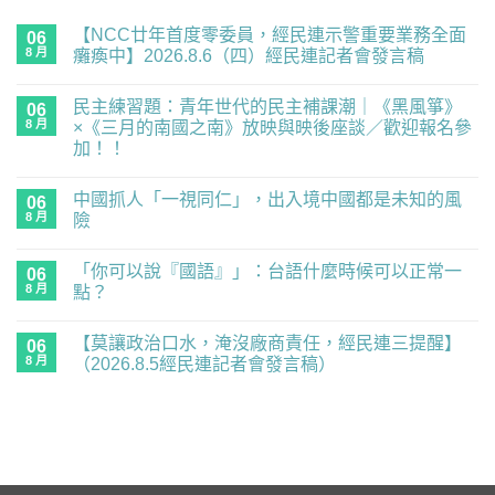
【NCC廿年首度零委員，經民連示警重要業務全面
06
8 月
癱瘓中】2026.8.6（四）經民連記者會發言稿
在
尚
〈【NCC
無
民主練習題：青年世代的民主補課潮｜《黑風箏》
廿
06
留
年
言
8 月
×《三月的南國之南》放映與映後座談／歡迎報名參
首
加！！
度
零
在
尚
委
〈民
無
員，
中國抓人「一視同仁」，出入境中國都是未知的風
主
06
留
經
練
言
8 月
險
民
習
連
題：
在
尚
示
青
〈中
無
警
「你可以說『國語』」：台語什麼時候可以正常一
年
國
06
留
重
世
抓
言
8 月
點？
要
代
人
業
的
「一
在
尚
務
民
視
〈「你
無
全
【莫讓政治口水，淹沒廠商責任，經民連三提醒】
主
同
可
06
留
面
補
仁」，
以
言
8 月
（2026.8.5經民連記者會發言稿）
癱
課
出
說
瘓
潮
入
『國
在
尚
中】
｜
境
語』」：
〈【莫
無
2026.8.6（四）
《黑
中
台
讓
留
經
風
國
語
政
言
民
箏》
都
什
治
連
×《三
是
麼
口
記
月
未
時
水，
者
的
知
候
淹
會