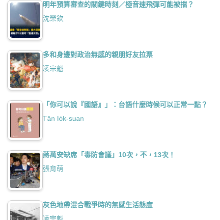
明年預算審查的關鍵時刻／極音速飛彈可能被擋？
沈榮欽
多和身邊對政治無感的親朋好友拉票
凌宗魁
「你可以說『國語』」：台語什麼時候可以正常一點？
Tân Io̍k-suan
蔣萬安缺席「毒防會議」10次，不，13次！
張育萌
灰色地帶混合戰爭時的無感生活態度
凌宗魁