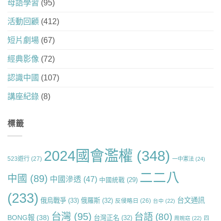
母語學習
(95)
活動回顧
(412)
短片劇場
(67)
經典影像
(72)
認識中國
(107)
講座紀錄
(8)
標籤
2024國會濫權
(348)
523遊行
(27)
一中憲法
(24)
二二八
中國
(89)
中國滲透
(47)
中國統戰
(29)
(233)
台文通訊
俄烏戰爭
(33)
俄羅斯
(32)
反侵略日
(26)
台中
(22)
台灣
(95)
台語
(80)
BONG報
(38)
台灣正名
(32)
周婉窈
(22)
四