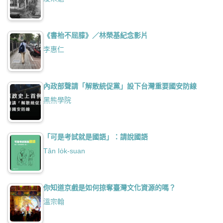
《書枱不屈膝》／林榮基紀念影片
李惠仁
內政部聲請「解散統促黨」設下台灣重要國安防線
黑熊學院
「可是考試就是國語」：請說國語
Tân Io̍k-suan
你知道京戲是如何掠奪臺灣文化資源的嗎？
溫宗翰