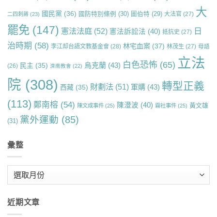
大
國民黨
(36)
國防特別條例
(30)
圖伯特
(29)
大法官
(27)
二四刺蔣
(23)
罷免
(147)
日
憲法法庭
(52)
憲法訴訟法
(40)
抵抗史
(27)
治時期
(58)
林宅血案
(37)
李江却台語文教基金會
(28)
林茂生
(27)
母語
立法
白色恐怖
(65)
烏克蘭
(43)
民主
(35)
(26)
濟南教會
(22)
院
(308)
轉型正義
財劃法
(51)
軍購
(43)
西藏
(35)
(113)
鄭南榕
(54)
陳澄波
(40)
黃文雄
陳文成事件
(25)
霧社事件
(25)
黨外運動
(85)
(31)
彙整
彙
整
近期文章