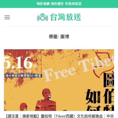
跳
咱的島嶼 咱的歷史 你我來放送
到
內
容
標籤:
圖博
【請注意：換新地點】圖伯特（Tibet/西藏）文化如何被換血：中共