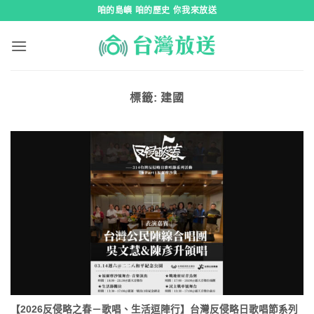
跳
咱的島嶼 咱的歷史 你我來放送
到
內
容
標籤:
建國
【2026反侵略之春－歌唱、生活逗陣行】台灣反侵略日歌唱節系列