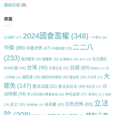
講座紀錄
(8)
標籤
2024國會濫權
(348)
523遊行
(27)
一中憲法
(24)
二二八
中國
(89)
中國滲透
(47)
中國統戰
(29)
(233)
台文通訊
俄烏戰爭
(33)
俄羅斯
(32)
反侵略日
(26)
台中
(22)
台灣
(95)
台語
(80)
BONG報
(38)
台灣正名
(32)
周婉窈
(22)
四
大
國民黨
(36)
國防特別條例
(30)
圖伯特
(29)
大法官
(27)
二四刺蔣
(23)
罷免
(147)
日
憲法法庭
(52)
憲法訴訟法
(40)
抵抗史
(27)
治時期
(58)
林宅血案
(37)
李江却台語文教基金會
(28)
林茂生
(27)
母語
立法
白色恐怖
(65)
烏克蘭
(43)
民主
(35)
(26)
濟南教會
(22)
院
(308)