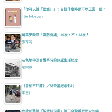
「你可以說『國語』」：台語什麼時候可以正常一點？
Tân Io̍k-suan
蔣萬安缺席「毒防會議」10次，不，13次！
張育萌
灰色地帶混合戰爭時的無感生活態度
凌宗魁
《書枱不屈膝》／林榮基紀念影片
李惠仁
內政部聲請「解散統促黨」設下台灣重要國安防線