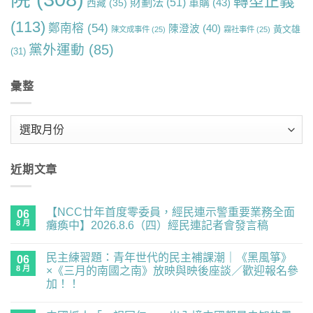
轉型正義
財劃法
(51)
軍購
(43)
西藏
(35)
(113)
鄭南榕
(54)
陳澄波
(40)
黃文雄
陳文成事件
(25)
霧社事件
(25)
黨外運動
(85)
(31)
彙整
彙
整
近期文章
【NCC廿年首度零委員，經民連示警重要業務全面
06
8 月
癱瘓中】2026.8.6（四）經民連記者會發言稿
在
尚
〈【NCC
無
民主練習題：青年世代的民主補課潮｜《黑風箏》
廿
06
留
年
言
8 月
×《三月的南國之南》放映與映後座談／歡迎報名參
首
加！！
度
零
在
尚
委
〈民
無
員，