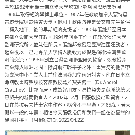
金於1962年赴瑞士佛立堡大學攻讀財經與國際商業貿易，
1966年取得經濟學博士學位。1967年任教於加拿大蒙特婁
古城學院與蒙特婁大學。他和王秋森教授是黃文雄先生棄保
「轉入地下」後的早期經濟支援者。1990年張維邦至日本
京都立命館大學任教。1994年回臺工作，任教於淡江大學
歐洲研究所，並兼任所長。張維邦教授是臺灣建國運動者，
返臺後以一己之專業與學術人脈致力於促進/深化臺灣與歐
洲的交流，1998年創立台灣歐洲聯盟研究協會。張教授奔
走臺灣與歐洲之間，除幫助年輕學子之外，重實務的他曾帶
領臺灣中小企業人士前往法國參加學術研討會。他在日本立
命館教書時與該校客座教授葛拉契夫博士（Dr. Andrei
Gratchev）比鄰而居，成為好朋友。葛拉契夫是蘇聯總統戈
巴契夫的新聞發言人。2002年12月1日張教授赴歐開會，2
日在葛拉契夫博士家中作客，病發不幸早逝，才65歲。若天
假以一般的年壽，相信今天張教授仍和我們一起在為臺灣的
建國打拼。（周婉窈謹記 2022/04/22）