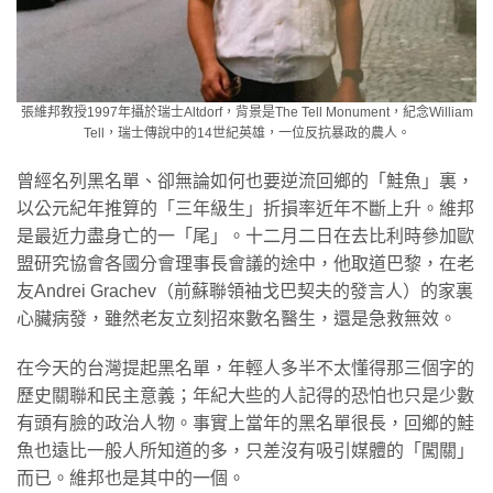
張維邦教授1997年攝於瑞士Altdorf，背景是The Tell Monument，紀念William
Tell，瑞士傳說中的14世紀英雄，一位反抗暴政的農人。
曾經名列黑名單、卻無論如何也要逆流回鄉的「鮭魚」裏，
以公元紀年推算的「三年級生」折損率近年不斷上升。維邦
是最近力盡身亡的一「尾」。十二月二日在去比利時參加歐
盟研究協會各國分會理事長會議的途中，他取道巴黎，在老
友Andrei Grachev（前蘇聯領袖戈巴契夫的發言人）的家裏
心臟病發，雖然老友立刻招來數名醫生，還是急救無效。
在今天的台灣提起黑名單，年輕人多半不太懂得那三個字的
歷史關聯和民主意義；年紀大些的人記得的恐怕也只是少數
有頭有臉的政治人物。事實上當年的黑名單很長，回鄉的鮭
魚也遠比一般人所知道的多，只差沒有吸引媒體的「闖關」
而已。維邦也是其中的一個。