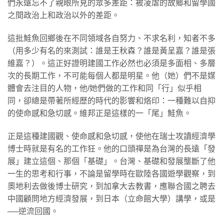
們永遠忘不了親眼所見的眾多差距：被凌虐的故鄉和留學國
之間政治上和政治以外的差距。
這批鮭魚回鄉後在不同領域各自努力、不求名利，知者不多
（用多少有名的來測試：誰是王秋森？誰是黃呈嘉？誰是張
維嘉？）。這正好證明建國工作必然也必須是多面相、多層
次的長期工作，不可能每個人都是明星。他（她）們不是媒
體會去注目的人物，他/她們做的工作和同「行」似乎相
同，卻總是帶著所經歷的時代的影響和烙印：一種難以自抑
的使命感和急切感。維邦正是這樣的一「尾」鮭魚。
正是這種建國觀、使命感和急切感，使他在瑞士攻讀經濟學
博士時就是有名的工作狂。他的口頭禪是為台灣的長遠「發
展」建立這個、那個「基礎」。台灣、基礎和發展壟斷了他
一生的思考和行事，不論是留學時在歐陸各國遊學觀察，到
奧地利去做後博士研究，到加拿大去教書，應聯合國之聘去
中國顧問地方經濟發展，到日本（立命館大學）講學，或是
──逆流回國。