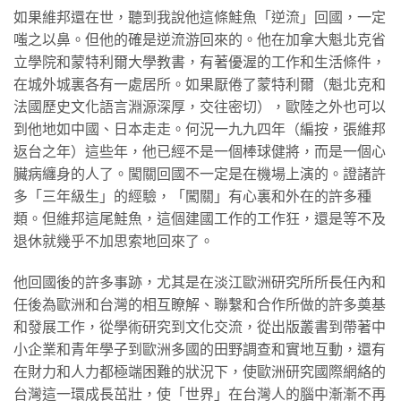
如果維邦還在世，聽到我說他這條鮭魚「逆流」回國，一定
嗤之以鼻。但他的確是逆流游回來的。他在加拿大魁北克省
立學院和蒙特利爾大學教書，有著優渥的工作和生活條件，
在城外城裏各有一處居所。如果厭倦了蒙特利爾（魁北克和
法國歷史文化語言淵源深厚，交往密切），歐陸之外也可以
到他地如中國、日本走走。何況一九九四年（編按，張維邦
返台之年）這些年，他已經不是一個棒球健將，而是一個心
臟病纏身的人了。闖關回國不一定是在機場上演的。證諸許
多「三年級生」的經驗，「闖關」有心裏和外在的許多種
類。但維邦這尾鮭魚，這個建國工作的工作狂，還是等不及
退休就幾乎不加思索地回來了。
他回國後的許多事跡，尤其是在淡江歐洲研究所所長任內和
任後為歐洲和台灣的相互瞭解、聯繫和合作所做的許多奠基
和發展工作，從學術研究到文化交流，從出版叢書到帶著中
小企業和青年學子到歐洲多國的田野調查和實地互動，還有
在財力和人力都極端困難的狀況下，使歐洲研究國際網絡的
台灣這一環成長茁壯，使「世界」在台灣人的腦中漸漸不再