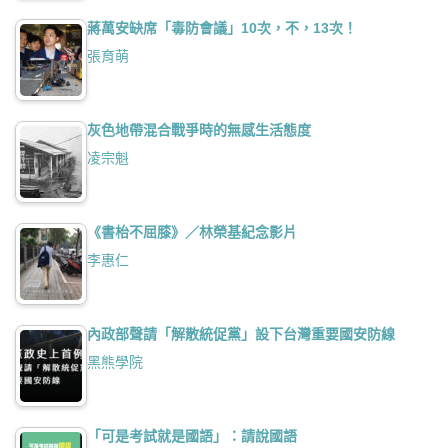
蔣萬安缺席「毒防會議」10次，不，13次！
張育萌
灰色地帶混合戰爭時的無感生活態度
凌宗魁
《書枱不屈膝》／林榮基紀念影片
李惠仁
內政部聲請「解散統促黨」設下台灣重要國安防線
黑熊學院
「可是考試就是國語」：請說國語