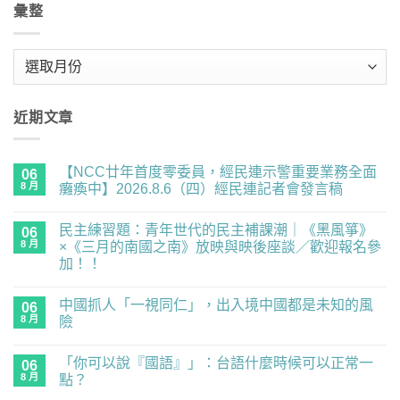
彙整
彙
整
近期文章
【NCC廿年首度零委員，經民連示警重要業務全面
06
8 月
癱瘓中】2026.8.6（四）經民連記者會發言稿
在
尚
〈【NCC
無
民主練習題：青年世代的民主補課潮｜《黑風箏》
廿
06
留
年
言
8 月
×《三月的南國之南》放映與映後座談／歡迎報名參
首
加！！
度
零
在
尚
委
〈民
無
員，
中國抓人「一視同仁」，出入境中國都是未知的風
主
06
留
經
練
言
8 月
險
民
習
連
題：
在
尚
示
青
〈中
無
警
「你可以說『國語』」：台語什麼時候可以正常一
年
國
06
留
重
世
抓
言
8 月
點？
要
代
人
業
的
「一
在
尚