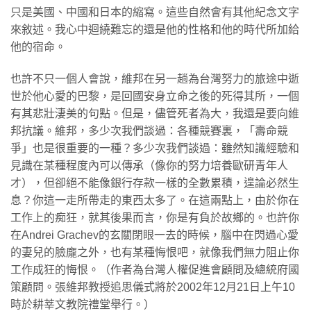
只是美國、中國和日本的縮寫。這些自然會有其他紀念文字
來敘述。我心中迴繞難忘的還是他的性格和他的時代所加給
他的宿命。
也許不只一個人會說，維邦在另一趟為台灣努力的旅途中逝
世於他心愛的巴黎，是回國安身立命之後的死得其所，一個
有其悲壯淒美的句點。但是，儘管死者為大，我還是要向維
邦抗議。維邦，多少次我們談過：各種競賽裏，「壽命競
爭」也是很重要的一種？多少次我們談過：雖然知識經驗和
見識在某種程度內可以傳承（像你的努力培養歐研青年人
才），但卻絕不能像銀行存款一樣的全數累積，遑論必然生
息？你這一走所帶走的東西太多了。在這兩點上，由於你在
工作上的痴狂，就其後果而言，你是有負於故鄉的。也許你
在Andrei Grachev的玄關閉眼一去的時候，腦中在閃過心愛
的妻兒的臉龐之外，也有某種悔恨吧，就像我們無力阻止你
工作成狂的悔恨。（作者為台灣人權促進會顧問及總統府國
策顧問。張維邦教授追思儀式將於2002年12月21日上午10
時於耕莘文教院禮堂舉行。）