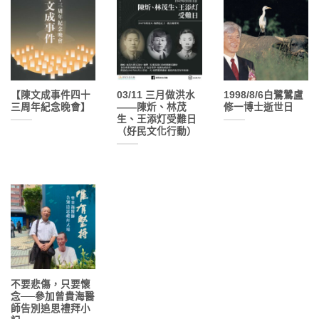
【陳文成事件四十
03/11 三月做洪水
1998/8/6白鷺鷥盧
三周年紀念晚會】
——陳炘、林茂
修一博士逝世日
生、王添灯受難日
（好民文化行動）
不要悲傷，只要懷
念──參加曾貴海醫
師告別追思禮拜小