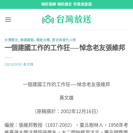
跳
咱的島嶼 咱的歷史 你我來放送
到
內
容
台灣歷史
,
建國運動
,
戰後台灣
,
歷史與當代人物
一個建國工作的工作狂──悼念老友張維邦
2023/03/30
黃文雄
一個建國工作的工作狂──悼念老友張維邦
黃文雄
（原稿撰於：2002年12月16日）
編按：張維邦教授（1937-2002），臺北樹林人，1956年考
進臺灣大學法學院商學系，大二開始修習法文。獲全額獎學