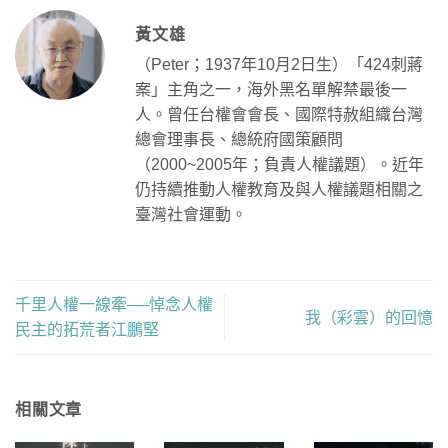
黃文雄
（
Peter
；
1937
年
10
月
2
日生）
「
424
刺蔣
案」主角之一，海外黑名單解禁最後一
人。曾任台權會會長、國際特赦組織台灣
總會理事長、總統府國策顧問
（
2000~2005
年；負責人權議題）。近年
仍持續推動人權教育及與人權議題相關之
臺灣社會運動。
千里人權一線牽──悼念人權
我（彩雲）的回憶
民主的拓荒者江鵬堅
相關文章