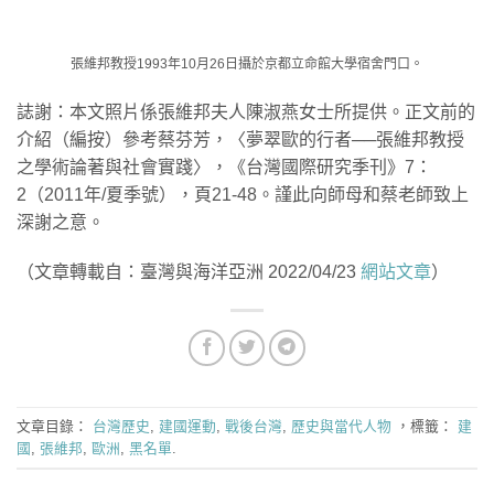
張維邦教授1993年10月26日攝於京都立命館大學宿舍門口。
誌謝：本文照片係張維邦夫人陳淑燕女士所提供。正文前的
介紹（編按）參考蔡芬芳，〈夢翠歐的行者──張維邦教授
之學術論著與社會實踐〉，《台灣國際研究季刊》7：
2（2011年/夏季號），頁21-48。謹此向師母和蔡老師致上
深謝之意。
（文章轉載自：臺灣與海洋亞洲 2022/04/23
網站文章
）
文章目錄：
台灣歷史
,
建國運動
,
戰後台灣
,
歷史與當代人物
，標籤：
建
國
,
張維邦
,
歐洲
,
黑名單
.