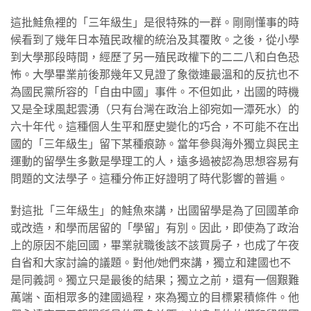
這批鮭魚裡的「三年級生」是很特殊的一群。剛剛懂事的時
候看到了幾年日本殖民政權的統治及其覆敗。之後，從小學
到大學那段時間，經歷了另一殖民政權下的二二八和白色恐
怖。大學畢業前後那幾年又見證了象徵連最溫和的反抗也不
為國民黨所容的「自由中國」事件。不但如此，出國的時機
又是全球風起雲湧（只有台灣在政治上卻宛如一潭死水）的
六十年代。這種個人生平和歷史變化的巧合，不可能不在出
國的「三年級生」留下某種痕跡。當年參與海外獨立與民主
運動的留學生多數是學理工的人，遠多過被認為思想容易有
問題的文法學子。這種分佈正好證明了時代影響的普遍。
對這批「三年級生」的鮭魚來講，出國留學是為了回國革命
或改造，和學而居留的「學留」有別。因此，即使為了政治
上的原因不能回國，畢業就職後該不該買房子，也成了午夜
自省和大家討論的議題。對他/她們來講，獨立和建國也不
是同義詞。獨立只是最後的結果；獨立之前，還有一個艱難
萬端、面相眾多的建國過程，來為獨立的目標累積條件。他