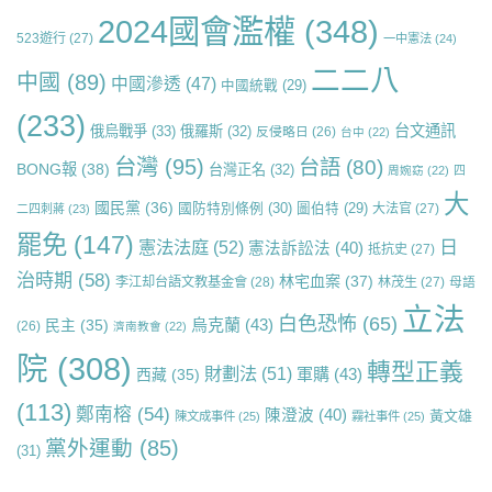
2024國會濫權
(348)
523遊行
(27)
一中憲法
(24)
二二八
中國
(89)
中國滲透
(47)
中國統戰
(29)
(233)
台文通訊
俄烏戰爭
(33)
俄羅斯
(32)
反侵略日
(26)
台中
(22)
台灣
(95)
台語
(80)
BONG報
(38)
台灣正名
(32)
周婉窈
(22)
四
大
國民黨
(36)
國防特別條例
(30)
圖伯特
(29)
大法官
(27)
二四刺蔣
(23)
罷免
(147)
日
憲法法庭
(52)
憲法訴訟法
(40)
抵抗史
(27)
治時期
(58)
林宅血案
(37)
李江却台語文教基金會
(28)
林茂生
(27)
母語
立法
白色恐怖
(65)
烏克蘭
(43)
民主
(35)
(26)
濟南教會
(22)
院
(308)
轉型正義
財劃法
(51)
軍購
(43)
西藏
(35)
(113)
鄭南榕
(54)
陳澄波
(40)
黃文雄
陳文成事件
(25)
霧社事件
(25)
黨外運動
(85)
(31)