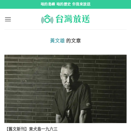
跳
咱的島嶼 咱的歷史 你我來放送
到
內
容
黃文雄
的文章
【舊文新刊】東犬島一九六三