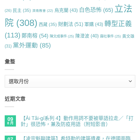
立法
白色恐怖
(65)
烏克蘭
(43)
民主
(35)
(26)
濟南教會
(22)
院
(308)
轉型正義
財劃法
(51)
軍購
(43)
西藏
(35)
(113)
鄭南榕
(54)
陳澄波
(40)
黃文雄
陳文成事件
(25)
霧社事件
(25)
黨外運動
(85)
(31)
彙整
彙
整
近期文章
【Ài Tâi-gí系列 4】動作用詞不要被華語拉走／「打
09
8 月
針」很恐怖，兼及防疫用語（附短影音）
在
尚
〈【Ài
無
【凌宗魁聊建築】希特勒的建築遺產，在德國面臨
Tâi-
07
留