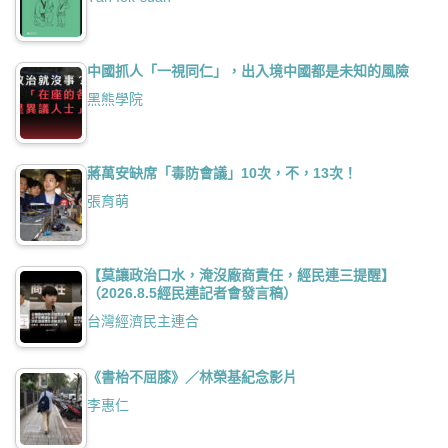
中國抓人「一視同仁」，出入境中國都是未知的風險
黑熊學院
蔣萬安缺席「毒防會議」10次，不，13次！
張育萌
【莫讓政治口水，淹沒廠商責任，經民連三提醒】
（2026.8.5經民連記者會發言稿）
台灣經濟民主連合
《書枱不屈膝》／林榮基紀念影片
李惠仁