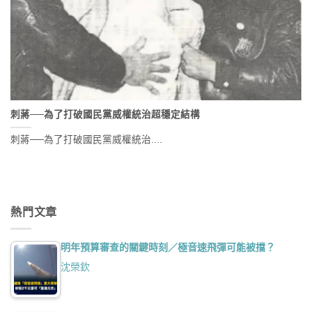
刺蔣──為了打破國民黨威權統治超穩定結構
刺蔣──為了打破國民黨威權統治....
熱門文章
明年預算審查的關鍵時刻／極音速飛彈可能被擋？
沈榮欽