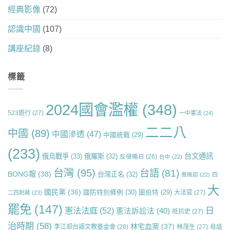
經典影像
(72)
認識中國
(107)
講座紀錄
(8)
標籤
2024國會濫權
(348)
523遊行
(27)
一中憲法
(24)
二二八
中國
(89)
中國滲透
(47)
中國統戰
(29)
(233)
台文通訊
俄烏戰爭
(33)
俄羅斯
(32)
反侵略日
(26)
台中
(22)
台灣
(95)
台語
(81)
BONG報
(38)
台灣正名
(32)
周婉窈
(22)
四
大
國民黨
(36)
國防特別條例
(30)
圖伯特
(29)
大法官
(27)
二四刺蔣
(23)
罷免
(147)
日
憲法法庭
(52)
憲法訴訟法
(40)
抵抗史
(27)
治時期
(58)
林宅血案
(37)
李江却台語文教基金會
(28)
林茂生
(27)
母語