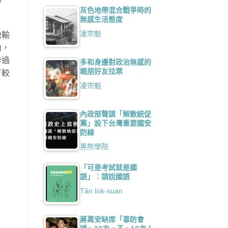
灰色地帶混合戰爭時的
無感生活態度
凌宗魁
袂輸
內，
毋過
多和身邊對政治無感的
親朋好友拉票
有較
凌宗魁
內政部聲請「解散統促
黨」設下台灣重要國安
防線
黑熊學院
「可是考試就是國
語」：請說國語
Tân Io̍k-suan
蔣萬安缺席「毒防會