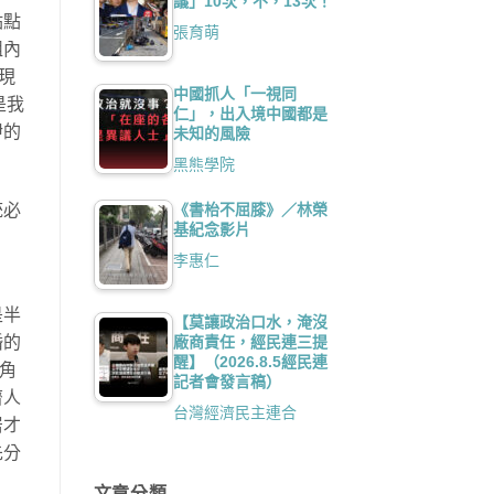
議」10次，不，13次！
點點
張育萌
組內
殺現
中國抓人「一視同
是我
仁」，出入境中國都是
伊的
未知的風險
黑熊學院
《書枱不屈膝》／林榮
銃必
基紀念影片
李惠仁
是半
【莫讓政治口水，淹沒
廠商責任，經民連三提
婚的
醒】（2026.8.5經民連
角
記者會發言稿）
濟人
台灣經濟民主連合
居才
先分
文章分類