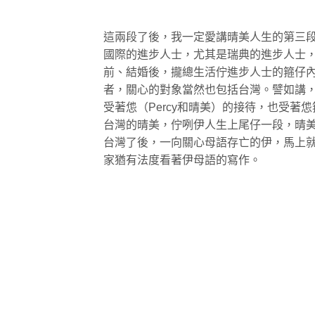
這兩段了後，我一定愛講晴美人生的第三
國際的進步人士，尤其是瑞典的進步人士，伊
前、結婚後，攏總生活佇進步人士的箍仔
者，關心的對象當然也包括台灣。譬如講
受著怹（Percy和晴美）的接待，也受
台灣的晴美，佇咧伊人生上尾仔一段，晴
台灣了後，一向關心母語存亡的伊，馬上
家猶有法度看著伊母語的寫作。