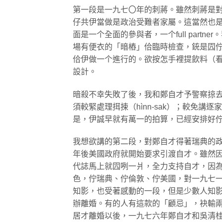
第一段是一九七〇年的刺蔣。雖然刺蔣是
仔共伊當做是政治受難者家屬。這當然也
面是一个全面的參與者，一个full par
場有便衣的「暗樁」佮臨時檢查，銃是囥佇伊的
佮伊做一个進行的。欲按怎手裡提飲料（
設計。
暗殺不幸失敗了後，我和鄭自才予警察掠
須較緊處理挕捒（hìnn-sak）；較免
是，伊誠早就有萬一的拍算，已經安排好佇一間M
我想欲講的第二段，對鄭自才得著瑞典的政
年後美國政府就開始要求引渡自才。雖然
代誌馬上就囥咧一爿，全力支持自才，因為
色，佇瑞典、佇倫敦、佇美國，對一九七
知影，也受著感動的一段，但是少數人知
辦離婚。有的人有這款的「顧忌」，袂輸
居才離婚以後，一九七六年鄭自才和吳清