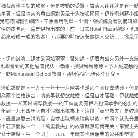
對獨裁政權主動的攻擊，毋是被動的受難，誠濟人往往就是有一
是事實，但是晴美的角色絕對毋是干焦按呢爾爾。伊佇咧刺蔣小
tner。我無時間報告細節，干焦會用咧舉一个例。譬如講為著防備暗
皮包內，這是伊想出來的。前一日去Hotel Plaza偵察，也
看起來較成一般的遊客），必要的時按怎裝做情人交銃……攏是
去，伊的誠濟工課才欲開始爾爾。譬如講，伊厝內猶有另外一支
講逐家也想會到的其他誠濟代誌，律師、探獄種種等等。予人誠感動的
ontessori School教冊，通飼伊家己佮兩个囝兒。
治庇護開始。一九七一年十一月晴美也𤆬兩个囡仔去瑞典，但
因為兩个性格袂合，晴美早就想欲離婚，但是自才落難，伊就離
救援──尤其是國際救援──的工課需要有伊去扮演牽手的必要的
一年到一九七四年底自才假釋出獄為止。這段「萬里救夫」是較
影、盡量無愛去講的是，自才出獄轉來瑞典以後，怹兩个就先分
兩个若無閣做一个，「萬里救夫」的故事就無遐爾完美。事實上
桂女士結婚、生一个囝；一九九一年晴美也佮瑞典的公共雕塑家