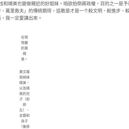
動親密，清桂和晴美也變做親近的好姐妹。咱欲拍倒蔣政權，目的之一是予
母、萬里救夫」的傳統期待，這敢是才是一个較文明、較進步、
面，我一定愛講出來。
在咖
啡廳
的黃
晴
美。
黃文雄
與妹妹
晴美，
以及晴
美的兒
子（前
排
左）、
女婿和
孫子
（後排