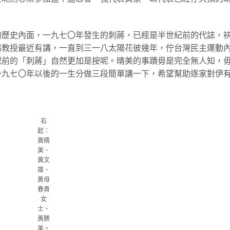
的歷史內面，一九七〇年發生的刺蔣，已經是半世紀前的代誌，
窈教授最近有講，一直到三一八太陽花彼幾年，佇台灣民主運動
紀前的「刺蔣」自然更加是按呢。晴美的事蹟毋是完全無人知，
一九七〇年以後的一生分做三段簡單講一下，希望幫助逐家對伊
右
起：
黃晴
美、
黃文
雄、
黃母
春貴
女
士、
黃勝
美。