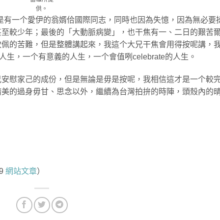
供。
s，但是有一个愛伊的翁婿佮國際同志，同時也因為失憶，因為無必要
甚至較少年；最後的「大動脈病變」，也干焦有一、二日的艱苦
欽佩的苦難，但是整體講起來，我這个大兄干焦會用得按呢講，
生，一个有意義的人生，一个會值咧celebrate的人生。
兄安慰家己的成份，但是無論是毋是按呢，我相信這才是一个較
晴美的過身毋甘、思念以外，繼續為台灣拍拚的時陣，頭殼內的
9
網站文章
）