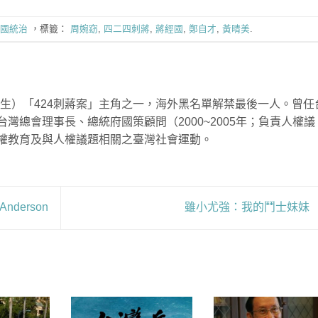
國統治
，標籤：
周婉窈
,
四二四刺蔣
,
蔣經國
,
鄭自才
,
黃晴美
.
生）
「
424
刺蔣案」主角之一，海外黑名單解禁最後一人。曾任
台灣總會理事長、總統府國策顧問（
2000~2005
年；負責人權議
權教育及與人權議題相關之臺灣社會運動。
nderson
雖小尤強：我的鬥士妹妹