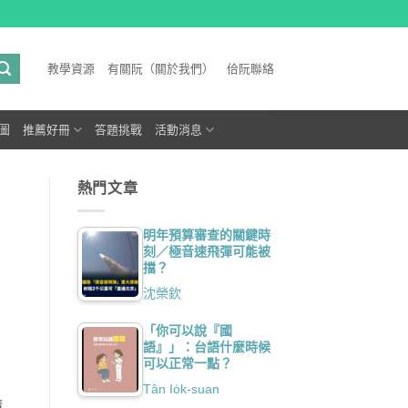
教學資源
有關阮（關於我們）
佮阮聯絡
圖
推薦好冊
答題挑戰
活動消息
熱門文章
明年預算審查的關鍵時
刻／極音速飛彈可能被
擋？
沈榮欽
「你可以說『國
語』」：台語什麼時候
可以正常一點？
Tân Io̍k-suan
晴