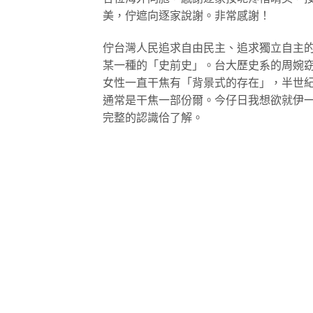
美，佇遮向逐家說謝。非常感謝！
佇台灣人民追求自由民主、追求獨立自主
某一種的「史前史」。台大歷史系的周婉
女性一直干焦有「背景式的存在」，半世
通常是干焦一部份爾。今仔日我想欲就伊
完整的認識佮了解。