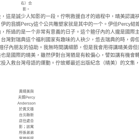
右）合
影。
段，這是誠少人知影的一段。佇咧救援自才的過程中，晴美認識
的翁婿Percy這个公共雕塑家就是其中的一个。伊佮Percy結
內，所過的是一个非常有意義的日子。這个箍仔內的人攏是國際
，台灣對瑞典這个福利國家有趣味的人袂少，怹去瑞典的時，毋
著怹箍仔內朋友的協助。我無時間講細節，但是我會用得講晴美毋但
美也是國際的晴美，雖然伊對台灣猶是有較偏心，譬如講有機會
就投入救台灣母語的運動。佇故鄉最近出版紀念（晴美）的文集
黃晴美與
夫婿Percy
Andersson
於黃文雄
台北縣新
店住處合
影；該寓
所係弟弟
富雄所提