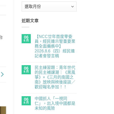
彙
整
近期文章
【NCC廿年首度零委
06
台
8 月
員，經民連示警重要業
務全面癱瘓中】
2026.8.6（四）經民連
記者會發言稿
在
尚
〈【NCC
無
民主練習題：青年世代
廿
06
留
年
言
8 月
的民主補課潮｜《黑風
首
箏》×《三月的南國之
度
零
南》放映與映後座談／
委
歡迎報名參加！！
員，
經
在
尚
民
〈民
無
連
中國抓人「一視同
主
06
留
示
練
言
8 月
仁」，出入境中國都是
警
習
重
未知的風險
題：
要
青
在
尚
業