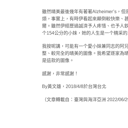
雖然晴美最後幾年有著著Alzheimer’
煩，事實上，有時伊看起來顛倒較快樂、
爾。雖然伊經歷過誠濟予人疼惜、也予人
个154公分的小妹，她的人生是一个精采的人
我按呢講，可能有一个愛小妹兼同志的阿
整、較完全的晴美的圖像。我希望逐家為
是這款的圖像。
感謝，非常感謝！
By黃文雄，2018/4/8於台灣台北
（文章轉載自：臺灣與海洋亞洲 2022/06/2