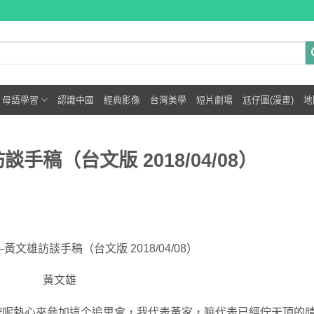
母語學習
認識中國
經典影像
台灣美學
短片劇場
尪仔圖(漫畫)
地
手稿（台文版 2018/04/08）
黃文雄訪談手稿（台文版 2018/04/08）
黃文雄
按呢熱心來參加這个追思會，我代表黃家，嘛代表已經佇天頂的