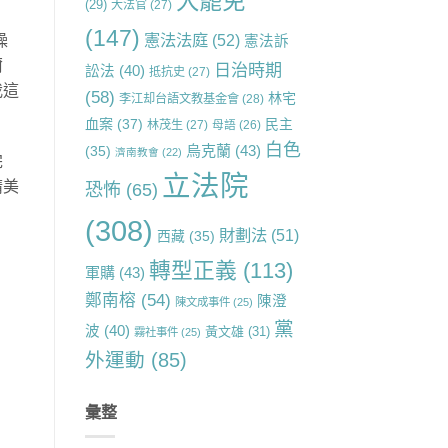
大罷免
(29)
大法官
(27)
(147)
憲法法庭
(52)
操
憲法訴
爾
日治時期
訟法
(40)
抵抗史
(27)
我這
(58)
林宅
李江却台語文教基金會
(28)
血案
(37)
民主
林茂生
(27)
母語
(26)
白色
烏克蘭
(43)
(35)
濟南教會
(22)
完
立法院
晴美
恐怖
(65)
(308)
財劃法
(51)
西藏
(35)
轉型正義
(113)
軍購
(43)
鄭南榕
(54)
陳澄
陳文成事件
(25)
黨
波
(40)
黃文雄
(31)
霧社事件
(25)
外運動
(85)
彙整