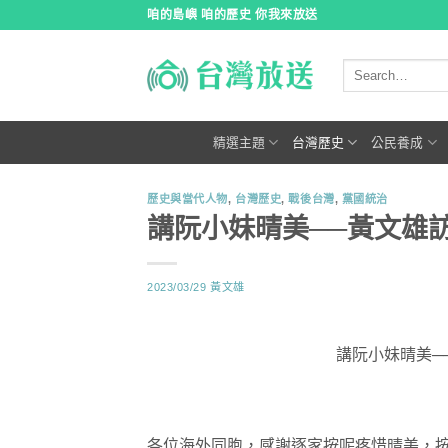
跳
咱的島嶼 咱的歷史 你我來放送
到
內
容
精選主題
台灣歷史
公民養成
歷史與當代人物
,
台灣歷史
,
戰後台灣
,
黨國統治
講阮小妹晴美──黃文雄訪談
2023/03/29
黃文雄
講阮小妹晴美──
各位海外同胞，感謝逐家按呢疼惜晴美，