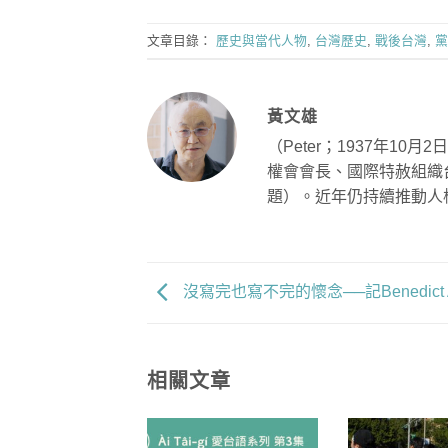
文章目錄：
歷史與當代人物
,
台灣歷史
,
戰後台灣
,
黨
黃文雄
（
Peter
；
1937
年
10
月
2
日
權會會長、國際特赦組織
題）。近年仍持續推動人
沒寫完也寫不完的懷念──記Benedict A
相關文章