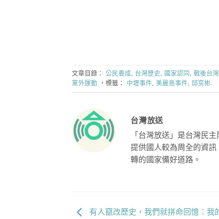
文章目錄：
公民養成
,
台灣歷史
,
國家認同
,
戰後台灣
黨外運動
，標籤：
中壢事件
,
美麗島事件
,
邱奕彬
.
台灣放送
「台灣放送」是台灣民主
提供國人較為周全的資訊
轉的國家備好道路。
有人竄改歷史，我們就拼命回憶：我的