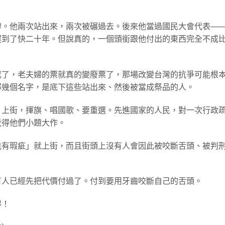
牌。他兩次站出來，兩次被碾過去。後來他當過國民大會代表—
遲到了快二十年。但說真的，一個頭銜跟他付出的東西完全不成
成了，老夫婦的票就真的變廢票了，那場改變台灣的抗爭可能根
那幾個名字，是底下這些站出來、然後被當成祭品的人。
」上街，揮旗、唱國歌、要重選。先進國家的人民，對一次行政
覺得他們小題大作。
能有瑕疵」就上街，而且街頭上沒有人會因此被咬斷舌頭、被判
有人已經先把代價付過了。付到要用牙齒咬斷自己的舌頭。
得！