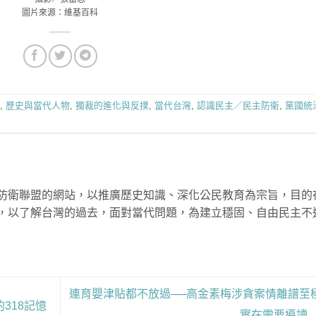
圖片來源：維基百科
,
歷史與當代人物
,
獨裁的進化與反撲
,
當代台灣
,
認識民主／民主防衛
,
黨國統
防衛聯盟的網站，以推廣歷史知識、深化公民教育為宗旨，目的
，以了解台灣的過去，面對當代問題，為建立穩固、自由民主不
連育嬰津貼都不放過──高金素梅涉貪案情離譜至
318記憶
實在需要導讀