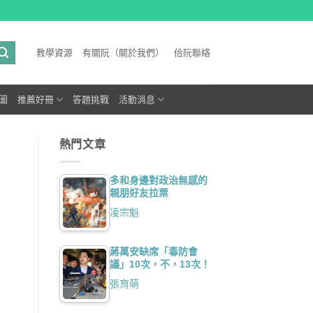
教學資源
有關阮（關於我們）
佮阮聯絡
圖
推薦好冊
答題挑戰
活動消息
熱門文章
多和身邊對政治無感的
親朋好友拉票
凌宗魁
蔣萬安缺席「毒防會
議」10次，不，13次！
張育萌