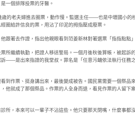
，是一個排隊投票的牙醫。
七十幾歲的老夫婦進去圈票，動作慢。監選主任——也是中壢國小的
已經圈給許信良的票，用沾了印泥的拇指壓成廢票。
。他跟著去作證，指出他親眼看到范姜新林對著選票「指指點點
投票所繼續執勤，把證人移送警局。一個月後秋後算帳，被起訴
起訴——是出來指證的我堂叔。罪名是「任意污衊依法執行任務
眼看到作票、挺身講出來，最後變成被告。國民黨需要一個祭品
」，他就成了那個祭品。作票的人全身而退，看見作票的人留下
醫診所，本來可以一輩子不沾這些。他只要那天閉嘴，什麼事都