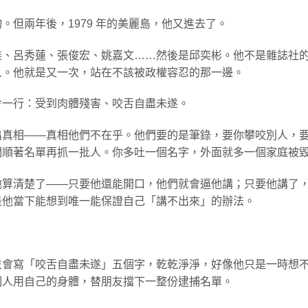
但兩年後，1979 年的美麗島，他又進去了。
林義雄、呂秀蓮、張俊宏、姚嘉文……然後是邱奕彬。他不是雜誌社
人。他就是又一次，站在不該被政權容忍的那一邊。
冷一行：受到肉體殘害、咬舌自盡未遂。
出真相——真相他們不在乎。他們要的是筆錄，要你攀咬別人，
們順著名單再抓一批人。你多吐一個名字，外面就多一個家庭被
他算清楚了——只要他還能開口，他們就會逼他講；只要他講了
是他當下能想到唯一能保證自己「講不出來」的辦法。
只會寫「咬舌自盡未遂」五個字，乾乾淨淨，好像他只是一時想
個人用自己的身體，替朋友擋下一整份逮捕名單。