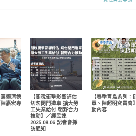
叫罵賴清德
【關稅衝擊影響評估
【春季青鳥系列：
／陳嘉宏專
切勿閉門造車 擴大勞
軍、陳超明究責會
工失業給付 朝野合力
動內容
推動】／經民連
2025.08.06 記者會採
訪通知