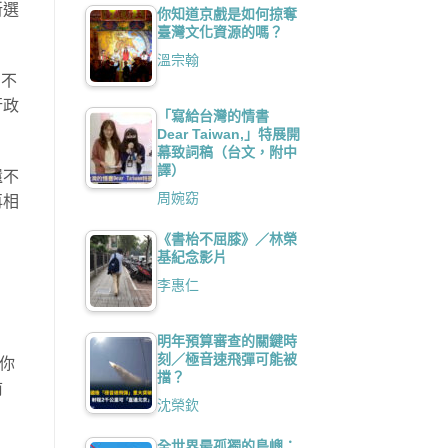
新選
你知道京戲是如何掠奪
臺灣文化資源的嗎？
溫宗翰
印不
行政
「寫給台灣的情書
Dear Taiwan,」特展開
幕致詞稿（台文，附中
譯）
還不
周婉窈
再相
《書枱不屈膝》／林榮
基紀念影片
李惠仁
明年預算審查的關鍵時
刻／極音速飛彈可能被
訴你
擋？
前
沈榮欽
全世界最孤獨的島嶼：