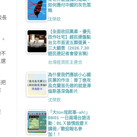
如何應付中國的灰色策
略
校長
沈榮欽
【全面收回黨產，優先
改作社宅】經民連盤點
」。
台北市首波五顆蛋黃、
三大願景（2026.7.30
的不
經民連記者會發言稿）
之選
台灣經濟民主連合
為什麼我們應該小心國
民黨的作法：普丁進攻
來把
烏克蘭首先做的就是澤
案
倫斯基深偽影片
沈榮欽
沒
「大tūn埕起事–ah!」
08/01 一日兩場台語活
動：BLＸ談情說愛Ｘ
講冊／歡迎報名參
加！！