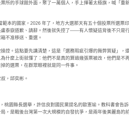
投票所的手球館外面，聚了一萬個人，手上揮著太極旗，喊「重
來當範本的國家，2026 年了，地方大選那天有五十個投票所選票
長盧泰嶽道歉、請辭。然後就失控了——有人懷疑這背後不只是
票箱不准移送、重選。
被操控。這點要先講清楚，這是「選務瑕疵引爆的舞弊質疑」，
人為什麼上街就懂了：他們不是真的算過幾張票被改，他們是不
塗掉的選票，在群眾眼裡就是同一件事。
堂叔，邱奕彬。
 19 日，桃園縣長選舉，許信良對國民黨提名的歐憲瑜。教科書會告
分局，是戰後台灣第一次大規模的自發抗爭，是兩年後美麗島的