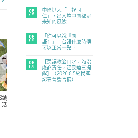
經
在
尚
民
〈民
無
連
中國抓人「一視同
主
06
留
示
練
言
8 月
仁」，出入境中國都是
警
習
重
未知的風險
題：
要
青
在
尚
業
年
〈中
無
務
世
「你可以說『國
國
06
留
全
代
抓
言
面
8 月
語』」：台語什麼時候
的
人
癱
民
可以正常一點？
「一
瘓
主
視
中】
在
補
尚
同
2026.8.6（四）
〈「你
課
無
仁」，
經
【莫讓政治口水，淹沒
可
06
潮
留
出
民
以
｜
言
8 月
廠商責任，經民連三提
入
連
說
《黑
境
記
醒】（2026.8.5經民連
『國
風
中
者
語』」：
箏》
記者會發言稿）
國
會
台
×《三
都
發
在
語
尚
月
是
言
〈【莫
什
無
的
未
稿〉
讓
麼
留
南
知
中
政
邱鎮
時
言
國
的
治
候
之
風
】活
口
可
南》
險〉
水，
以
放
中
淹
正
映
沒
常
與
廠
一
映
商
點？〉
後
責
中
座
任，
談
經
／