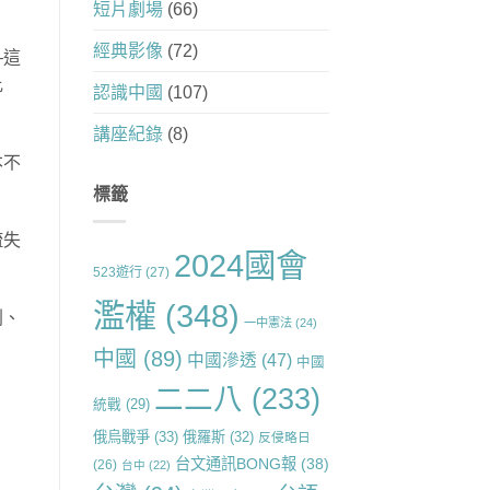
短片劇場
(66)
經典影像
(72)
—這
比
認識中國
(107)
講座紀錄
(8)
本不
標籤
疏失
2024國會
523遊行
(27)
濫權
(348)
刑、
一中憲法
(24)
中國
(89)
中國滲透
(47)
中國
二二八
(233)
統戰
(29)
俄烏戰爭
(33)
俄羅斯
(32)
反侵略日
台文通訊BONG報
(38)
(26)
台中
(22)