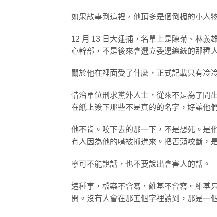
如果故事到這裡，他頂多是個倒楣的小人物。
12 月 13 日大逮捕，名單上是陳菊、
心幹部，不是後來會選立委選總統的那種
關於他在裡面受了什麼，正式記載只有冷
情治單位刑求黨外人士，從來不是為了問
在紙上簽下那些不是真的的名字，好讓他
他不肯。咬下去的那一下，不是想死。是
有人因為他的嘴被抓進來。把舌頭咬斷，
寧可不能說話，也不要說出會害人的話。
這種事，檔案不會寫，維基不會寫。維基
開。沒有人會在那五個字裡讀到，那是一