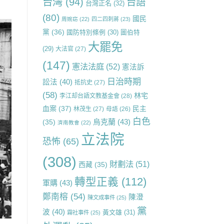
台灣
(94)
台語
台灣正名
(32)
(80)
國民
周婉窈
(22)
四二四刺蔣
(23)
黨
(36)
國防特別條例
(30)
圖伯特
大罷免
(29)
大法官
(27)
(147)
憲法法庭
(52)
憲法訴
日治時期
訟法
(40)
抵抗史
(27)
(58)
林宅
李江却台語文教基金會
(28)
血案
(37)
民主
林茂生
(27)
母語
(26)
白色
烏克蘭
(43)
(35)
濟南教會
(22)
立法院
恐怖
(65)
(308)
財劃法
(51)
西藏
(35)
轉型正義
(112)
軍購
(43)
鄭南榕
(54)
陳澄
陳文成事件
(25)
黨
波
(40)
黃文雄
(31)
霧社事件
(25)