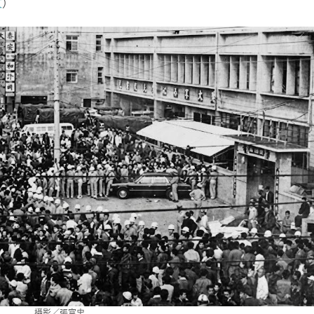
文
）
攝影／張富忠