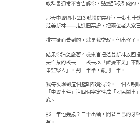
教科書通常不會告訴你，點燃那根引線的
那天中壢國小 213 號投開票所，一對
范姜新林——走進圈票處，把兩位老人家
排在後面看到的，就是我堂叔。他出聲了
結果你猜怎麼著。檢察官把范姜新林放回
是作票的校長——校長以「證據不足」不
舉監察人」。判一年半，緩刑三年。
我每次想到這個邏輯都覺得冷。一個人親
「中壢事件」這四個字定性成「刁民鬧事
底。
那一年他幾歲？三十出頭，開著自己的牙
有。
—