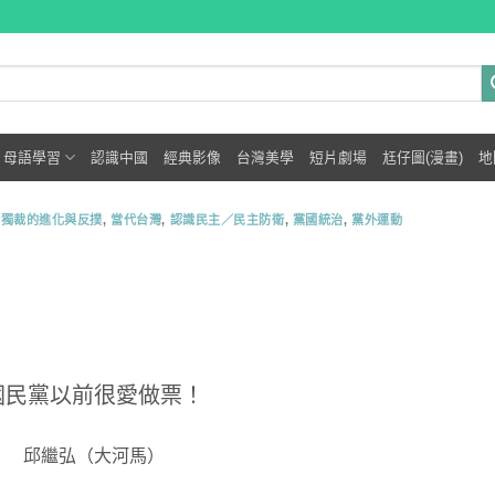
母語學習
認識中國
經典影像
台灣美學
短片劇場
尪仔圖(漫畫)
地
,
獨裁的進化與反撲
,
當代台灣
,
認識民主／民主防衛
,
黨國統治
,
黨外運動
國民黨以前很愛做票！
邱繼弘（大河馬）