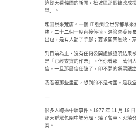
這幾天看韓國的新聞，松坡區那個被改成
舉」。
起因說來荒唐。一個 IT 強到全世界都拿
夠，二十二個一度直接停掉。選管會委員
出包，是有人動了手腳；要求開票無效、
到目前為止，沒有任何公開證據證明結果
是「已經查實的作票」。但你看那一萬個
信。一旦那層信任破了，印不夢的選票跟
我看著那些畫面，想到的不是韓國。是我
—
很多人聽過中壢事件。1977 年 11 月
那天群眾包圍中壢分局、燒了警車、火燒
奏。