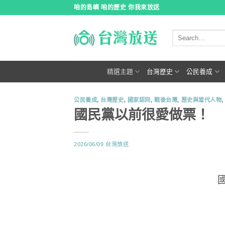
跳
咱的島嶼 咱的歷史 你我來放送
到
內
容
精選主題
台灣歷史
公民養成
公民養成
,
台灣歷史
,
國家認同
,
戰後台灣
,
歷史與當代人物
國民黨以前很愛做票！
2026/06/09
台灣放送