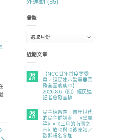
外運動
(85)
彙整
彙
整
治
,
近期文章
【NCC廿年首度零委
06
8 月
員，經民連示警重要業
務全面癱瘓中】
在
2026.8.6（四）經民連
退
記者會發言稿
在
尚
〈【NCC
無
民主練習題：青年世代
廿
06
留
年
言
8 月
的民主補課潮｜《黑風
首
箏》×《三月的南國之
度
零
南》放映與映後座談／
極，
委
歡迎報名參加！！
員，