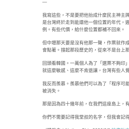
—
我寫這些，不是要把他抬成什麼民主神主
是台灣終於走到能還他一個位置的年代，
例。有些代價，給什麼位置都補不回來。
但中壢那天要是沒有他那一聲，作票就作
會點著。撐起那段歷史的，從來不是台上
回頭看韓國。一萬個人為了「選票不夠印
就這麼敏感、這麼不肯退讓，台灣有些人
我反而羨慕。羨慕他們可以為了「程序可
被消失。
那是因為四十幾年前，在我們這座島上，
你們不需要記得我堂叔的名字，但我會記