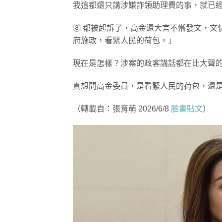
我這都還只講涉嫌詐領助理費的事，就已
⑧ 都被起訴了，高金還大言不慚發文，文
府施政，看緊人民的荷包。」
現在是怎樣？涉案的政客講話都在比大聲
真想問高金委員，是看緊人民的荷包，還
（轉載自：張育萌 2026/6/8
臉書貼文
）