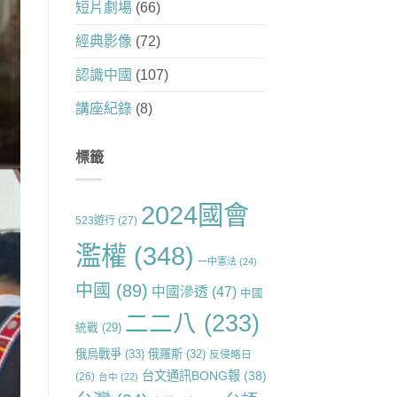
短片劇場
(66)
經典影像
(72)
認識中國
(107)
講座紀錄
(8)
標籤
2024國會
523遊行
(27)
濫權
(348)
一中憲法
(24)
中國
(89)
中國滲透
(47)
中國
二二八
(233)
統戰
(29)
俄烏戰爭
(33)
俄羅斯
(32)
反侵略日
台文通訊BONG報
(38)
(26)
台中
(22)