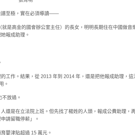
離譜至極，實在必須導讀——
（就是高金的國會辦公室主任）的長女，明明長期住在中國做音
把她報成助理。
。
作。結果，從 2013 年到 2014 年，還是把他報成助理，這
使用。
也不放過。
，人還是在立法院上班。但先找了楊姓的人頭，報成公費助理，
理申請留職停薪」。
嬰津貼超過 15 萬元。