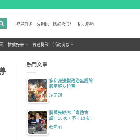
教學資源
有關阮（關於我們）
佮阮聯絡
圖
推薦好冊
答題挑戰
活動消息
熱門文章
導
多和身邊對政治無感的
親朋好友拉票
凌宗魁
蔣萬安缺席「毒防會
議」10次，不，13次！
張育萌