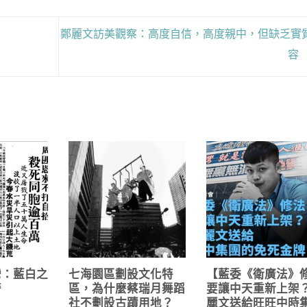
鄭麗文訪美觀察：高度自信，高度親中，但缺乏實
容
灣：藍白之
七海園區劃設文化特
【藍委《衛廣法》
警
區，為什麼蔡瑞月舞蹈
要讓中天重新上架
社不劃設古蹟用地？
麗文送給旺旺中時