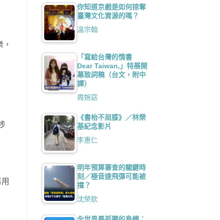
你知道京戲是如何掠奪
臺灣文化資源的嗎？
溫宗翰
樂，
「寫給台灣的情書
Dear Taiwan,」特展開
幕致詞稿（台文，附中
譯）
周婉窈
《書枱不屈膝》／林榮
涉
基紀念影片
李惠仁
明年預算審查的關鍵時
刻／極音速飛彈可能被
再用
擋？
沈榮欽
全世界最孤獨的島嶼：