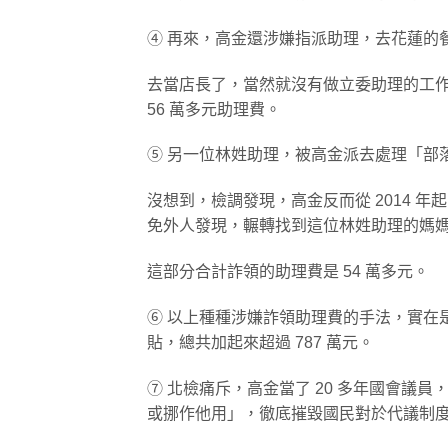
④ 再來，高金還涉嫌指派助理，去花蓮的
去當店長了，當然就沒有做立委助理的工
56 萬多元助理費。
⑤ 另一位林姓助理，被高金派去處理「部
沒想到，檢調發現，高金反而從 2014 年起
免外人發現，輾轉找到這位林姓助理的媽
這部分合計詐領的助理費是 54 萬多元。
⑥ 以上種種涉嫌詐領助理費的手法，實在
貼，總共加起來超過 787 萬元。
⑦ 北檢痛斥，高金當了 20 多年國會議
或挪作他用」，徹底摧毀國民對於代議制