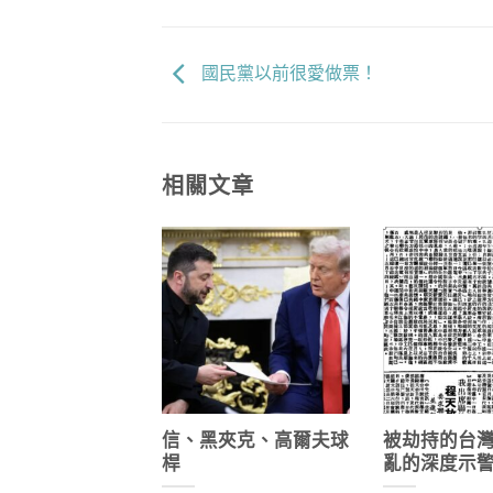
國民黨以前很愛做票！
相關文章
信、黑夾克、高爾夫球
被劫持的台
桿
亂的深度示