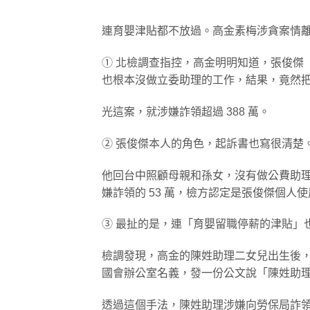
連育嬰津貼都不放過。高金素梅涉貪案情
① 北檢調查指控，高金明明知道，張俊傑
也根本沒做立委助理的工作，結果，竟然
光這案，就涉嫌詐領超過 388 萬。
② 張俊傑本人的角色，起訴書也寫很清楚
他回台中照顧母親和孫女，沒有做公費助理的工
嫌詐領的 53 萬，檢方認定是張俊傑個人
③ 最扯的是，連「育嬰留職停薪的津貼」
檢調發現，高金的陳姓助理二女兒出生後
國會辦公室名義，發一份公文說「陳姓助
透過這個手法，陳姓助理涉嫌向勞保局詐領育