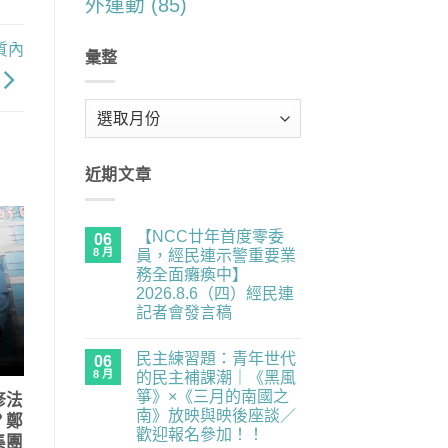
外運動
(85)
質內
彙整
彙
整
近期文章
【NCC廿年首度零委
06
8 月
員，經民連示警重要業
務全面癱瘓中】
2026.8.6（四）經民連
記者會發言稿
在
尚
〈【NCC
無
民主練習題：青年世代
廿
06
留
年
言
8 月
的民主補課潮｜《黑風
首
箏》×《三月的南國之
度
修法
零
南》放映與映後座談／
？鄭
委
歡迎報名參加！！
員，
集團