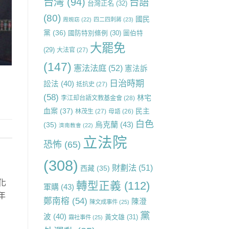
台灣
(94)
台語
台灣正名
(32)
(80)
國民
周婉窈
(22)
四二四刺蔣
(23)
黨
(36)
國防特別條例
(30)
圖伯特
大罷免
(29)
大法官
(27)
(147)
憲法法庭
(52)
憲法訴
日治時期
訟法
(40)
抵抗史
(27)
(58)
林宅
李江却台語文教基金會
(28)
血案
(37)
民主
林茂生
(27)
母語
(26)
白色
烏克蘭
(43)
(35)
濟南教會
(22)
立法院
恐怖
(65)
(308)
財劃法
(51)
西藏
(35)
強化
轉型正義
(112)
軍購
(43)
年
鄭南榕
(54)
陳澄
陳文成事件
(25)
黨
波
(40)
黃文雄
(31)
霧社事件
(25)