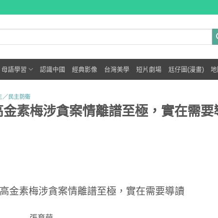
母語學習
認識中國
經典影像
台灣美學
短片劇場
尪仔圖(漫畫)
地
主／民主防衛
高金素梅涉貪案情離譜至極，實在需要
─高金素梅涉貪案情離譜至極，實在需要導讀
張育萌