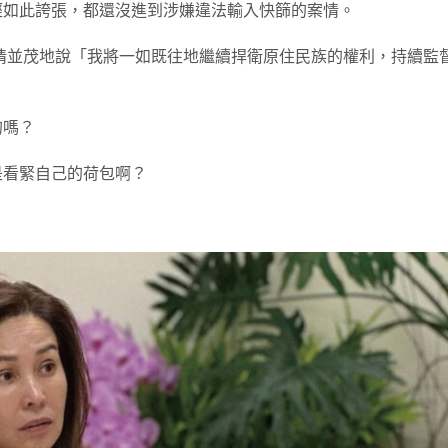
經如此誇張，都還沒進到涉嫌違法輸入快篩的案情。
情並茂地說「我將一如既往地繼續捍衛原住民族的權利，持續監
的嗎？
是看緊自己的荷包啊？