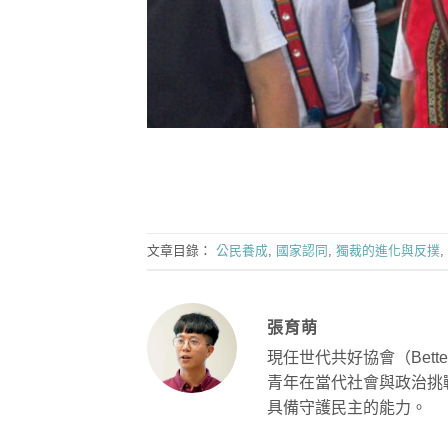
文章目錄：
公民養成
,
國家認同
,
獨裁的進化與反撲
,
張育萌
現任世代共好協會（Better
青年在當代社會與政治挑
具備守護民主的能力。