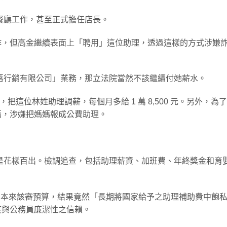
餐廳工作，甚至正式擔任店長。
作，但高金繼續表面上「聘用」這位助理，透過這樣的方式涉嫌
落行銷有限公司」業務，那立法院當然不該繼續付她薪水。
，把這位林姓助理調薪，每個月多給 1 萬 8,500 元。另外，為
媽，涉嫌把媽媽報成公費助理。
是花樣百出。檢調追查，包括助理薪資、加班費、年終獎金和育
員，本來該審預算，結果竟然「長期將國家給予之助理補助費中飽
度與公務員廉潔性之信賴。