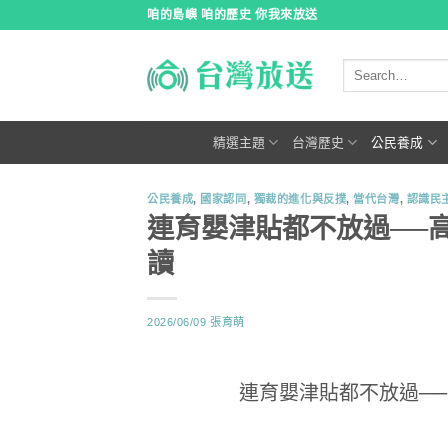
跳
咱的島嶼 咱的歷史 你我來放送
到
內
容
精選主題
台灣歷史
公民養成
公民養成
,
國家認同
,
獨裁的進化與反撲
,
當代台灣
,
認識民
連育嬰津貼都不放過──
讀
2026/06/09
張育萌
連育嬰津貼都不放過─