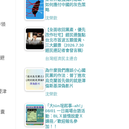
如何應付中國的灰色策
略
沈榮欽
詐領
【全面收回黨產，優先
改作社宅】經民連盤點
台北市首波五顆蛋黃、
三大願景（2026.7.30
經民連記者會發言稿）
了避
台灣經濟民主連合
為什麼我們應該小心國
民黨的作法：普丁進攻
烏克蘭首先做的就是澤
倫斯基深偽影片
嬰津
沈榮欽
「大tūn埕起事–ah!」
08/01 一日兩場台語活
私囊
動：BLＸ談情說愛Ｘ
講冊／歡迎報名參
加！！