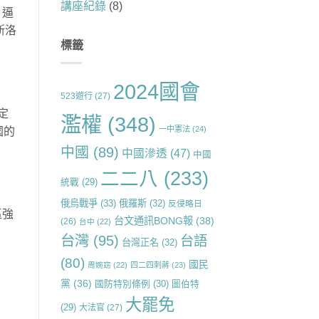
講座紀錄
(8)
，逼
斯洛
標籤
2024國會
523遊行
(27)
定
濫權
(348)
一中憲法
(24)
國的
中國
(89)
中國滲透
(47)
中國
二二八
(233)
統戰
(29)
俄烏戰爭
(33)
俄羅斯
(32)
反侵略日
區強
台文通訊BONG報
(38)
(26)
台中
(22)
台灣
(95)
台語
台灣正名
(32)
(80)
國民
周婉窈
(22)
四二四刺蔣
(23)
黨
(36)
國防特別條例
(30)
圖伯特
大罷免
(29)
大法官
(27)