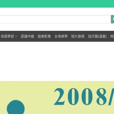
母語學習
認識中國
經典影像
台灣美學
短片劇場
尪仔圖(漫畫)
地