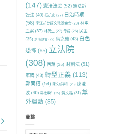
(147)
憲法法庭
(52)
憲法訴
日治時期
訟法
(40)
抵抗史
(27)
(58)
林宅
李江却台語文教基金會
(28)
血案
(37)
民主
林茂生
(27)
母語
(26)
白色
烏克蘭
(43)
(35)
濟南教會
(22)
立法院
恐怖
(65)
(308)
財劃法
(51)
西藏
(35)
轉型正義
(113)
軍購
(43)
鄭南榕
(54)
陳澄
陳文成事件
(25)
黨
波
(40)
黃文雄
(31)
霧社事件
(25)
外運動
(85)
彙整
彙