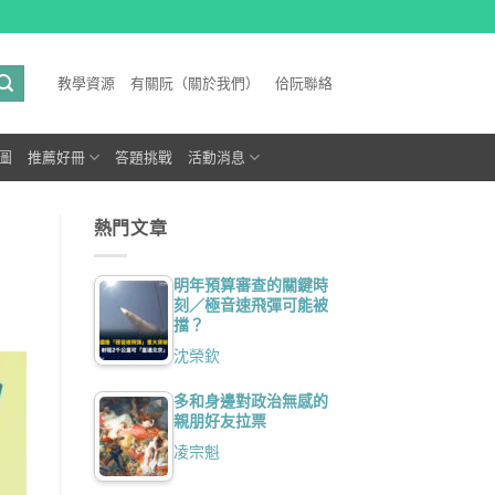
教學資源
有關阮（關於我們）
佮阮聯絡
圖
推薦好冊
答題挑戰
活動消息
熱門文章
明年預算審查的關鍵時
刻／極音速飛彈可能被
擋？
沈榮欽
多和身邊對政治無感的
親朋好友拉票
凌宗魁