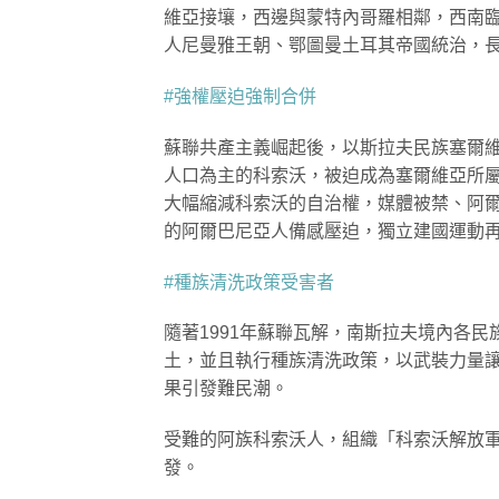
維亞接壤，西邊與蒙特內哥羅相鄰，西南
人尼曼雅王朝、鄂圖曼土耳其帝國統治，
#強權壓迫強制合併
蘇聯共產主義崛起後，以斯拉夫民族塞爾
人口為主的科索沃，被迫成為塞爾維亞所屬
大幅縮減科索沃的自治權，媒體被禁、阿
的阿爾巴尼亞人備感壓迫，獨立建國運動
#種族清洗政策受害者
隨著1991年蘇聯瓦解，南斯拉夫境內各
土，並且執行種族清洗政策，以武裝力量
果引發難民潮。
受難的阿族科索沃人，組織「科索沃解放軍」（Ko
發。