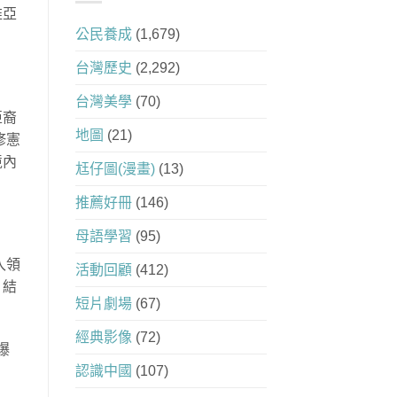
維亞
公民養成
(1,679)
。
台灣歷史
(2,292)
台灣美學
(70)
亞裔
地圖
(21)
修憲
境內
尪仔圖(漫畫)
(13)
推薦好冊
(146)
母語學習
(95)
入領
活動回顧
(412)
，結
短片劇場
(67)
經典影像
(72)
爆
認識中國
(107)