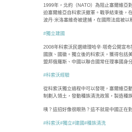
1999年，北約（NATO）為阻止塞爾
迫塞爾維亞自科索沃撤軍。戰爭結束後，在
波丹·米洛塞維奇被逮捕，在國際法庭被以
#獨立建國
2008年科索沃民選總理哈辛·塔奇公開
國旗、國徽。獨立後的科索沃，獲得包括美
盟邦俄羅斯、中國以聯合國常任理事國身
#科索沃經驗
從科索沃獨立過程中可以發現，塞爾維亞
制劃入領土，發動種族清洗政策，製造種
咦？這招好像很眼熟？這不就是中國正在
#科索沃
#獨立
#建國
#種族清洗