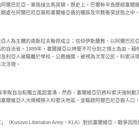
臨阿爾巴尼亞、東南接北馬其頓。歷史上，巴爾幹半島歷經塞爾
長期處在阿爾巴尼亞裔和塞爾維亞裔的種族及宗教衝突狀態之中
維亞人為主體的南斯拉夫聯邦成立；信仰伊斯蘭教、以阿爾巴尼
的自治省。1989年，塞爾維亞以神聖不可分割之領土為由，藉
爾及利亞人被驅離於學校、公務機關，被視為次等公民，科索沃
再次浮現。
民族爭取自治和獨立風起雲湧，然而，塞爾維亞仍將科索沃強制劃
讓塞爾維亞人大規模移入科索沃地區，並驅趕阿爾巴尼亞裔人口
sovo Liberation Army，KLA）對抗塞爾維亞，戰爭因而