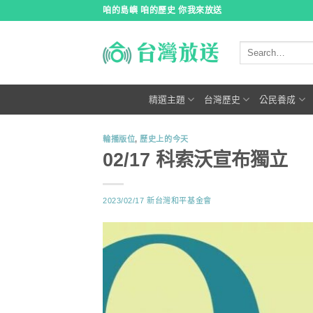
跳
咱的島嶼 咱的歷史 你我來放送
到
內
容
精選主題
台灣歷史
公民養成
輪播版位
,
歷史上的今天
02/17 科索沃宣布獨立
2023/02/17
新台灣和平基金會