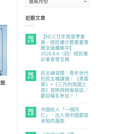
整
近期文章
【NCC廿年首度零委
06
8 月
員，經民連示警重要業
務全面癱瘓中】
2026.8.6（四）經民連
記者會發言稿
在
尚
〈【NCC
無
民主練習題：青年世代
廿
06
留
年
言
8 月
的民主補課潮｜《黑風
首
然逝
箏》×《三月的南國之
度
零
南》放映與映後座談／
委
歡迎報名參加！！
員，
經
在
尚
民
〈民
無
連
中國抓人「一視同
主
06
留
示
練
言
8 月
仁」，出入境中國都是
警
習
重
未知的風險
題：
要
青
在
尚
業
年
〈中
無
務
世