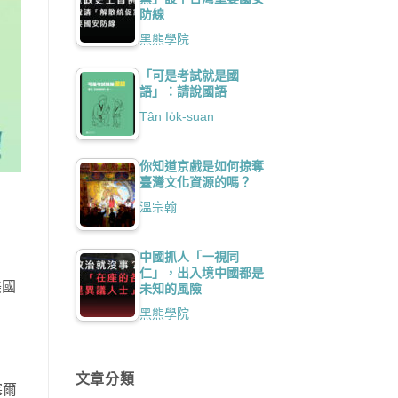
防線
黑熊學院
「可是考試就是國
語」：請說國語
Tân Io̍k-suan
你知道京戲是如何掠奪
臺灣文化資源的嗎？
溫宗翰
中國抓人「一視同
仁」，出入境中國都是
美國
未知的風險
黑熊學院
文章分類
塞爾