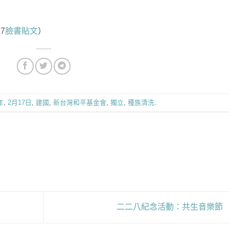
7
臉書貼文
）
年
,
2月17日
,
建國
,
新台灣和平基金會
,
獨立
,
種族清洗
.
二二八紀念活動：共生音樂節