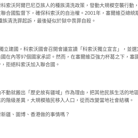
維亞對科索沃阿爾巴尼亞族人的種族清洗政策，發動大規模空襲行動
聯合國監督下，確保科索沃的自治權。2001年，塞爾維亞總統
種族清洗罪起訴，最後疑似於獄中畏罪自殺。
宣布獨立建國，科索沃國會召開會議宣讀「科索沃獨立宣言」，並選
國在內等97個國家承認。然而，在塞爾維亞強力杯葛之下，塞
分，拒絕科索沃加入聯合國。
動不動就搬出「歷史故有疆域」作為理由，把其他民族生活的地
族的階級差異，大規模殖民移入人口，從而改變當地社會結構。
對新疆、圖博、香港做的事情嗎？