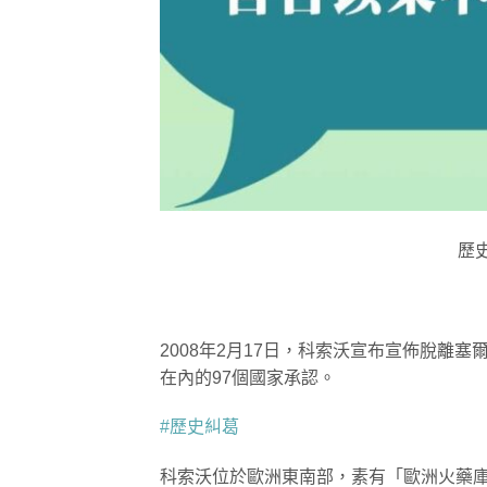
歷
2008年2月17日，科索沃宣布宣佈脫離
在內的97個國家承認。
#歷史糾葛
科索沃位於歐洲東南部，素有「歐洲火藥