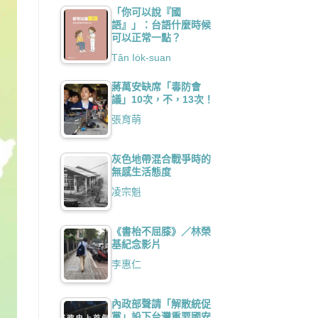
「你可以說『國
語』」：台語什麼時候
可以正常一點？
Tân Io̍k-suan
蔣萬安缺席「毒防會
議」10次，不，13次！
張育萌
灰色地帶混合戰爭時的
無感生活態度
凌宗魁
《書枱不屈膝》／林榮
基紀念影片
李惠仁
內政部聲請「解散統促
黨」設下台灣重要國安