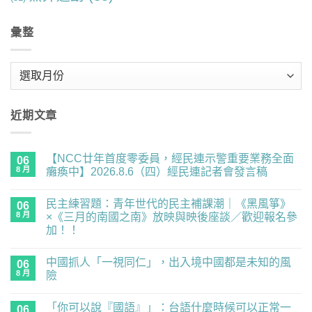
彙整
彙
整
近期文章
【NCC廿年首度零委員，經民連示警重要業務全面
06
8 月
癱瘓中】2026.8.6（四）經民連記者會發言稿
在
尚
〈【NCC
無
民主練習題：青年世代的民主補課潮｜《黑風箏》
廿
06
留
年
言
8 月
×《三月的南國之南》放映與映後座談／歡迎報名參
首
加！！
度
零
在
尚
委
〈民
無
員，
中國抓人「一視同仁」，出入境中國都是未知的風
主
06
留
經
練
言
8 月
險
民
習
連
題：
在
尚
示
青
〈中
無
警
「你可以說『國語』」：台語什麼時候可以正常一
年
國
06
留
重