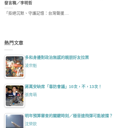
發言稿／李明哲
「拒絕沉默、守護記憶：台灣聲援....
熱門文章
多和身邊對政治無感的親朋好友拉票
凌宗魁
蔣萬安缺席「毒防會議」10次，不，13次！
張育萌
明年預算審查的關鍵時刻／極音速飛彈可能被擋？
沈榮欽