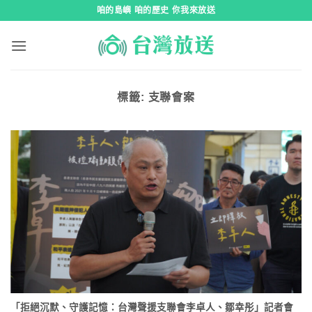
跳
咱的島嶼 咱的歷史 你我來放送
到
內
容
標籤:
支聯會案
「拒絕沉默、守護記憶：台灣聲援支聯會李卓人、鄒幸彤」記者會