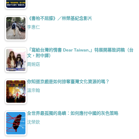
《書枱不屈膝》／林榮基紀念影片
李惠仁
「寫給台灣的情書 Dear Taiwan,」特展開幕致詞稿（台
文，附中譯）
周婉窈
你知道京戲是如何掠奪臺灣文化資源的嗎？
溫宗翰
全世界最孤獨的島嶼：如何應付中國的灰色策略
沈榮欽