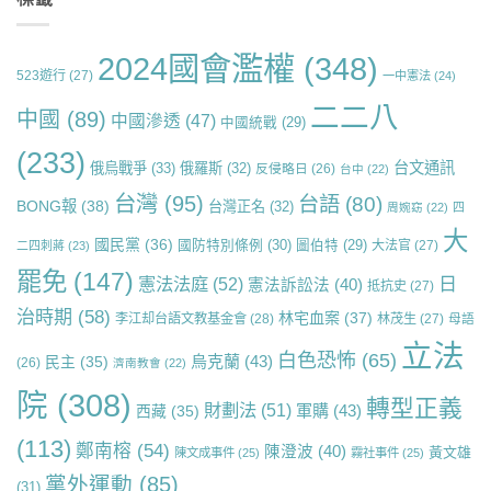
2024國會濫權
(348)
523遊行
(27)
一中憲法
(24)
二二八
中國
(89)
中國滲透
(47)
中國統戰
(29)
(233)
台文通訊
俄烏戰爭
(33)
俄羅斯
(32)
反侵略日
(26)
台中
(22)
台灣
(95)
台語
(80)
BONG報
(38)
台灣正名
(32)
周婉窈
(22)
四
大
國民黨
(36)
國防特別條例
(30)
圖伯特
(29)
大法官
(27)
二四刺蔣
(23)
罷免
(147)
日
憲法法庭
(52)
憲法訴訟法
(40)
抵抗史
(27)
治時期
(58)
林宅血案
(37)
李江却台語文教基金會
(28)
林茂生
(27)
母語
立法
白色恐怖
(65)
烏克蘭
(43)
民主
(35)
(26)
濟南教會
(22)
院
(308)
轉型正義
財劃法
(51)
軍購
(43)
西藏
(35)
(113)
鄭南榕
(54)
陳澄波
(40)
黃文雄
陳文成事件
(25)
霧社事件
(25)
黨外運動
(85)
(31)