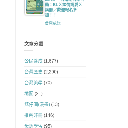
動：BLＸ談情說愛Ｘ
講冊／歡迎報名參
加！！
台灣放送
文章分類
公民養成
(1,677)
台灣歷史
(2,290)
台灣美學
(70)
地圖
(21)
尪仔圖(漫畫)
(13)
推薦好冊
(146)
母語學習
(95)