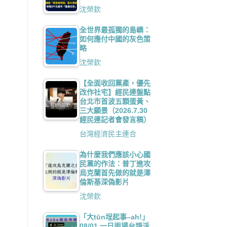
沈榮欽
全世界最孤獨的島嶼：
如何應付中國的灰色策
略
沈榮欽
【全面收回黨產，優先
改作社宅】經民連盤點
台北市首波五顆蛋黃、
三大願景（2026.7.30
經民連記者會發言稿）
台灣經濟民主連合
為什麼我們應該小心國
民黨的作法：普丁進攻
烏克蘭首先做的就是澤
倫斯基深偽影片
沈榮欽
「大tūn埕起事–ah!」
08/01 一日兩場台語活