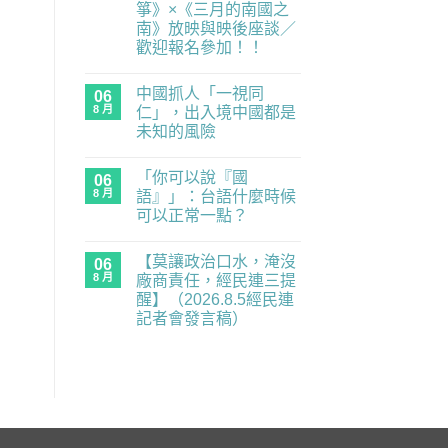
箏》×《三月的南國之
度
零
南》放映與映後座談／
委
歡迎報名參加！！
員，
經
在
尚
民
〈民
無
連
中國抓人「一視同
主
06
留
示
練
言
8 月
仁」，出入境中國都是
警
習
重
未知的風險
題：
要
青
在
尚
業
年
〈中
無
務
世
「你可以說『國
國
06
留
全
代
抓
言
面
8 月
語』」：台語什麼時候
的
人
癱
民
可以正常一點？
「一
瘓
主
視
中】
在
補
尚
同
2026.8.6（四）
〈「你
課
無
仁」，
經
【莫讓政治口水，淹沒
可
06
潮
留
出
民
以
｜
言
8 月
廠商責任，經民連三提
入
連
說
《黑
境
記
醒】（2026.8.5經民連
『國
風
中
者
語』」：
箏》
記者會發言稿）
國
會
台
×《三
都
發
在
語
尚
月
是
言
〈【莫
什
無
的
未
稿〉
讓
麼
留
南
知
中
政
時
言
國
的
治
候
之
風
口
可
南》
險〉
水，
以
放
中
淹
正
映
沒
常
與