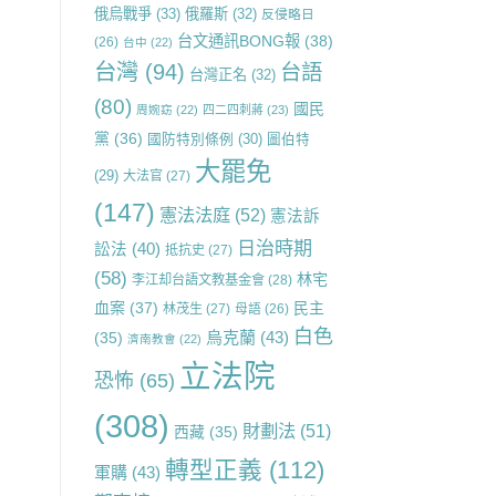
俄烏戰爭
(33)
俄羅斯
(32)
反侵略日
台文通訊BONG報
(38)
(26)
台中
(22)
台灣
(94)
台語
台灣正名
(32)
(80)
國民
周婉窈
(22)
四二四刺蔣
(23)
黨
(36)
國防特別條例
(30)
圖伯特
大罷免
(29)
大法官
(27)
(147)
憲法法庭
(52)
憲法訴
日治時期
訟法
(40)
抵抗史
(27)
(58)
林宅
李江却台語文教基金會
(28)
血案
(37)
民主
林茂生
(27)
母語
(26)
白色
烏克蘭
(43)
(35)
濟南教會
(22)
立法院
恐怖
(65)
(308)
財劃法
(51)
西藏
(35)
轉型正義
(112)
軍購
(43)