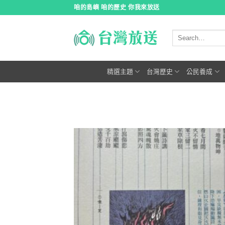
跳
咱的島嶼 咱的歷史 你我來放送
到
內
容
精選主題
台灣歷史
公民養成