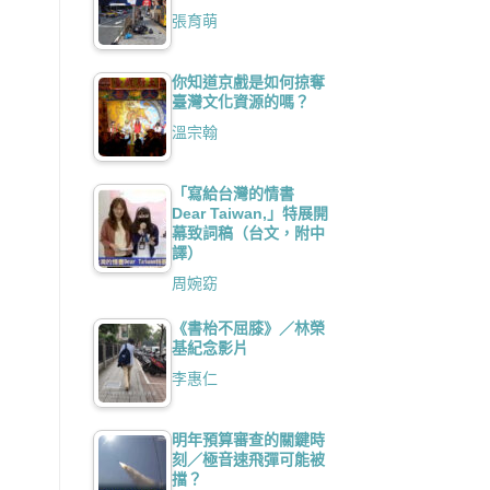
張育萌
你知道京戲是如何掠奪
臺灣文化資源的嗎？
溫宗翰
「寫給台灣的情書
Dear Taiwan,」特展開
幕致詞稿（台文，附中
譯）
周婉窈
《書枱不屈膝》／林榮
基紀念影片
李惠仁
明年預算審查的關鍵時
刻／極音速飛彈可能被
擋？