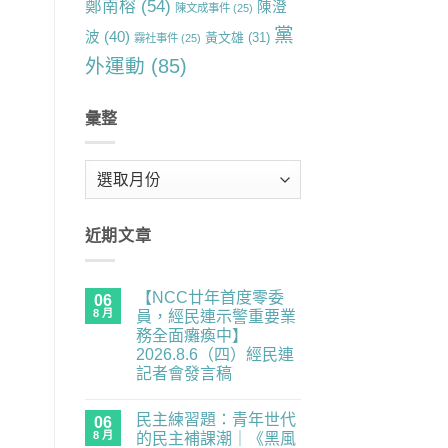
鄭南榕
(54)
陳澄
陳文成事件
(25)
黨
波
(40)
黃文雄
(31)
霧社事件
(25)
外運動
(85)
彙整
彙
整
近期文章
【NCC廿年首度零委
06
8 月
員，經民連示警重要業
務全面癱瘓中】
2026.8.6（四）經民連
記者會發言稿
在
尚
〈【NCC
無
民主練習題：青年世代
廿
06
留
年
言
8 月
的民主補課潮｜《黑風
首