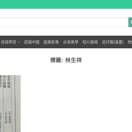
母語學習
認識中國
經典影像
台灣美學
短片劇場
尪仔圖(漫畫)
地
標籤:
林生祥