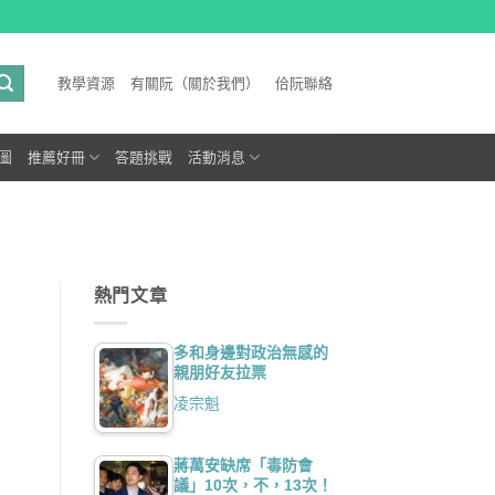
教學資源
有關阮（關於我們）
佮阮聯絡
圖
推薦好冊
答題挑戰
活動消息
熱門文章
多和身邊對政治無感的
親朋好友拉票
凌宗魁
蔣萬安缺席「毒防會
議」10次，不，13次！