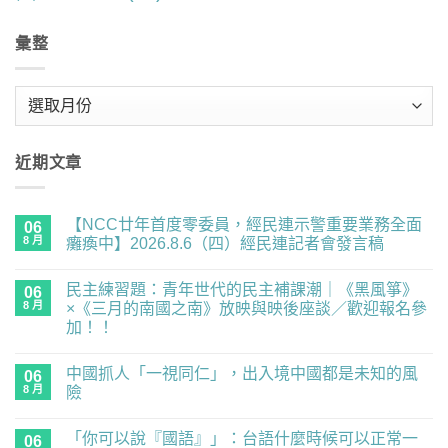
彙整
彙
整
近期文章
【NCC廿年首度零委員，經民連示警重要業務全面
06
8 月
癱瘓中】2026.8.6（四）經民連記者會發言稿
在
尚
〈【NCC
無
民主練習題：青年世代的民主補課潮｜《黑風箏》
廿
06
留
年
言
8 月
×《三月的南國之南》放映與映後座談／歡迎報名參
首
加！！
度
零
在
尚
委
〈民
無
員，
中國抓人「一視同仁」，出入境中國都是未知的風
主
06
留
經
練
言
8 月
險
民
習
連
題：
在
尚
示
青
〈中
無
警
「你可以說『國語』」：台語什麼時候可以正常一
年
國
06
留
重