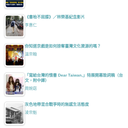
《書枱不屈膝》／林榮基紀念影片
李惠仁
你知道京戲是如何掠奪臺灣文化資源的嗎？
溫宗翰
「寫給台灣的情書 Dear Taiwan,」特展開幕致詞稿（台
文，附中譯）
周婉窈
灰色地帶混合戰爭時的無感生活態度
凌宗魁