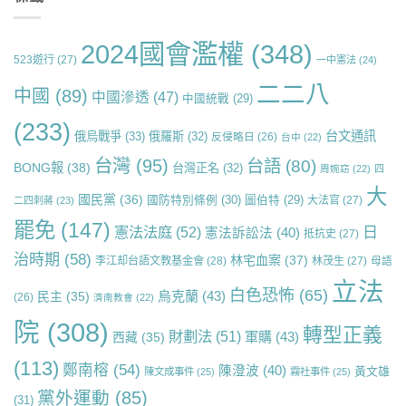
2024國會濫權
(348)
523遊行
(27)
一中憲法
(24)
二二八
中國
(89)
中國滲透
(47)
中國統戰
(29)
(233)
台文通訊
俄烏戰爭
(33)
俄羅斯
(32)
反侵略日
(26)
台中
(22)
台灣
(95)
台語
(80)
BONG報
(38)
台灣正名
(32)
周婉窈
(22)
四
大
國民黨
(36)
國防特別條例
(30)
圖伯特
(29)
大法官
(27)
二四刺蔣
(23)
罷免
(147)
日
憲法法庭
(52)
憲法訴訟法
(40)
抵抗史
(27)
治時期
(58)
林宅血案
(37)
李江却台語文教基金會
(28)
林茂生
(27)
母語
立法
白色恐怖
(65)
烏克蘭
(43)
民主
(35)
(26)
濟南教會
(22)
院
(308)
轉型正義
財劃法
(51)
軍購
(43)
西藏
(35)
(113)
鄭南榕
(54)
陳澄波
(40)
黃文雄
陳文成事件
(25)
霧社事件
(25)
黨外運動
(85)
(31)