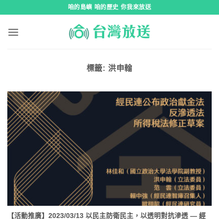
跳
咱的島嶼 咱的歷史 你我來放送
到
內
容
標籤:
洪申翰
【活動推廣】2023/03/13 以民主防衛民主，以透明對抗滲透 — 經