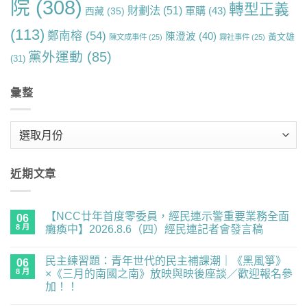
院
(308)
轉型正義
財劃法
(51)
軍購
(43)
西藏
(35)
(113)
鄭南榕
(54)
陳澄波
(40)
黃文雄
陳文成事件
(25)
霧社事件
(25)
黨外運動
(85)
(31)
彙整
彙
整
近期文章
【NCC廿年首度零委員，經民連示警重要業務全面
06
8 月
癱瘓中】2026.8.6（四）經民連記者會發言稿
在
尚
〈【NCC
無
民主練習題：青年世代的民主補課潮｜《黑風箏》
廿
06
留
年
言
8 月
×《三月的南國之南》放映與映後座談／歡迎報名參
首
加！！
度
零
在
尚
委