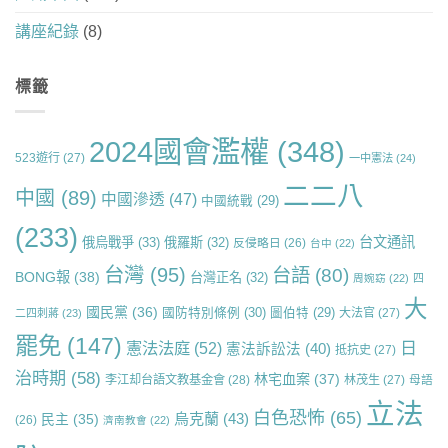
講座紀錄
(8)
標籤
2024國會濫權
(348)
523遊行
(27)
一中憲法
(24)
二二八
中國
(89)
中國滲透
(47)
中國統戰
(29)
(233)
台文通訊
俄烏戰爭
(33)
俄羅斯
(32)
反侵略日
(26)
台中
(22)
台灣
(95)
台語
(80)
BONG報
(38)
台灣正名
(32)
周婉窈
(22)
四
大
國民黨
(36)
國防特別條例
(30)
圖伯特
(29)
大法官
(27)
二四刺蔣
(23)
罷免
(147)
日
憲法法庭
(52)
憲法訴訟法
(40)
抵抗史
(27)
治時期
(58)
林宅血案
(37)
李江却台語文教基金會
(28)
林茂生
(27)
母語
立法
白色恐怖
(65)
烏克蘭
(43)
民主
(35)
(26)
濟南教會
(22)