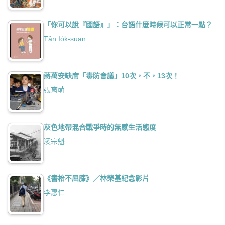
「你可以說『國語』」：台語什麼時候可以正常一點？
Tân Io̍k-suan
蔣萬安缺席「毒防會議」10次，不，13次！
張育萌
灰色地帶混合戰爭時的無感生活態度
凌宗魁
《書枱不屈膝》／林榮基紀念影片
李惠仁