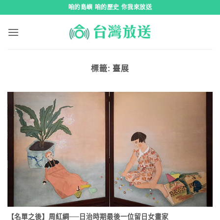
跳
咱的島嶼 咱的歷史 你我來放送
到
內
容
標籤:
臺展
【名單之後】周紅綢──日治時期最後一位留日女畫家