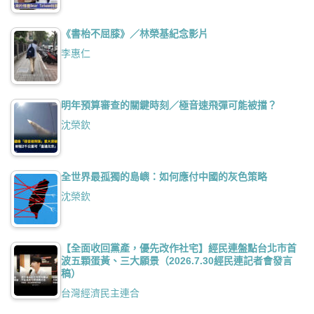
《書枱不屈膝》／林榮基紀念影片
李惠仁
明年預算審查的關鍵時刻／極音速飛彈可能被擋？
沈榮欽
全世界最孤獨的島嶼：如何應付中國的灰色策略
沈榮欽
【全面收回黨產，優先改作社宅】經民連盤點台北市首
波五顆蛋黃、三大願景（2026.7.30經民連記者會發言
稿）
台灣經濟民主連合