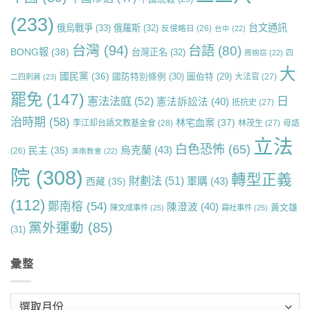
(233)
台文通訊
俄烏戰爭
(33)
俄羅斯
(32)
反侵略日
(26)
台中
(22)
台灣
(94)
台語
(80)
BONG報
(38)
台灣正名
(32)
周婉窈
(22)
四
大
國民黨
(36)
國防特別條例
(30)
圖伯特
(29)
大法官
(27)
二四刺蔣
(23)
罷免
(147)
日
憲法法庭
(52)
憲法訴訟法
(40)
抵抗史
(27)
治時期
(58)
林宅血案
(37)
李江却台語文教基金會
(28)
林茂生
(27)
母語
立法
白色恐怖
(65)
烏克蘭
(43)
民主
(35)
(26)
濟南教會
(22)
院
(308)
轉型正義
財劃法
(51)
軍購
(43)
西藏
(35)
(112)
鄭南榕
(54)
陳澄波
(40)
黃文雄
陳文成事件
(25)
霧社事件
(25)
黨外運動
(85)
(31)
彙整
彙