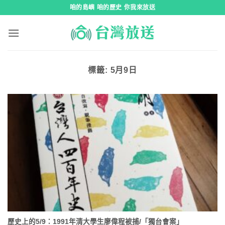
跳
咱的島嶼 咱的歷史 你我來放送
到
內
容
標籤:
5月9日
歷史上的5/9：1991年清大學生廖偉程被捕/「獨台會案」