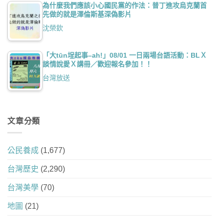
為什麼我們應該小心國民黨的作法：普丁進攻烏克蘭首
先做的就是澤倫斯基深偽影片
沈榮欽
「大tūn埕起事–ah!」08/01 一日兩場台語活動：BLＸ
談情說愛Ｘ講冊／歡迎報名參加！！
台灣放送
文章分類
公民養成
(1,677)
台灣歷史
(2,290)
台灣美學
(70)
地圖
(21)