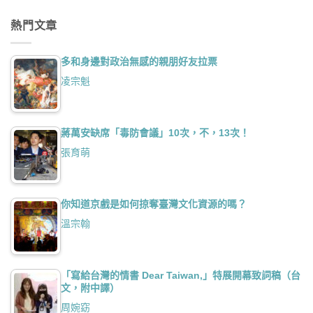
熱門文章
多和身邊對政治無感的親朋好友拉票
凌宗魁
蔣萬安缺席「毒防會議」10次，不，13次！
張育萌
你知道京戲是如何掠奪臺灣文化資源的嗎？
溫宗翰
「寫給台灣的情書 Dear Taiwan,」特展開幕致詞稿（台
文，附中譯）
周婉窈