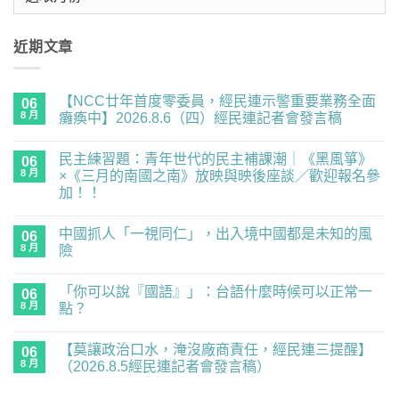
整
近期文章
【NCC廿年首度零委員，經民連示警重要業務全面
06
8 月
癱瘓中】2026.8.6（四）經民連記者會發言稿
在
尚
〈【NCC
無
民主練習題：青年世代的民主補課潮｜《黑風箏》
廿
06
留
年
言
8 月
×《三月的南國之南》放映與映後座談／歡迎報名參
首
加！！
度
零
在
尚
委
〈民
無
員，
中國抓人「一視同仁」，出入境中國都是未知的風
主
06
留
經
練
言
8 月
險
民
習
連
題：
在
尚
示
青
〈中
無
警
「你可以說『國語』」：台語什麼時候可以正常一
年
國
06
留
重
世
抓
言
8 月
點？
要
代
人
業
的
「一
在
尚
務
民
視
〈「你
無
全
【莫讓政治口水，淹沒廠商責任，經民連三提醒】
主
同
可
06
留
面
補
仁」，
以
言
8 月
（2026.8.5經民連記者會發言稿）
癱
課
出
說
瘓
潮
入
『國
在
尚
中】
｜
境
語』」：
〈【莫
無