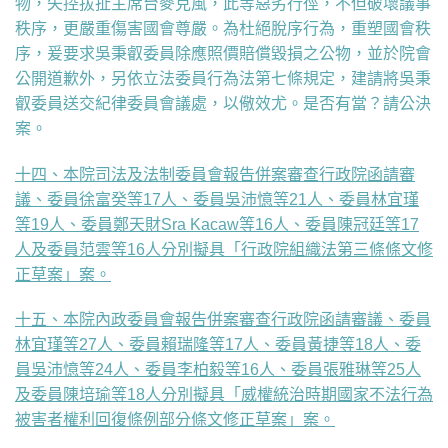
物，失控拔扯主席台麥克風，此等惡劣行徑，不但破壞議事
秩序，更嚴重傷害國會尊嚴。為杜絕脫序行為，重塑國會秩
序，爰要求吳秉叡委員除應照價賠償毀損之公物，並於院會
公開道歉外，另依立法委員行為法第七條規定，建請將吳秉
叡委員送交紀律委員會議處，以儆效尤。是否有當？請公決
案。
十四、本院司法及法制委員會報告併案審查行政院函請審
議、委員徐富癸等17人、委員吳沛憶等21人、委員林宜瑾
等19人、委員鄭天財Sra Kacaw等16人、委員陳冠廷等17
人及委員范雲等16人分別擬具「行政院組織法第三條條文修
正草案」案。
十五、本院內政委員會報告併案審查行政院函請審議、委員
林宜瑾等27人、委員賴瑞隆等17人、委員黃捷等18人、委
員吳沛憶等24人、委員李柏毅等16人、委員張雅琳等25人
及委員陳培瑜等18人分別擬具「威權統治時期國家不法行為
被害者權利回復條例部分條文修正草案」案。