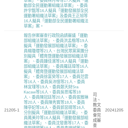
草案」、委員林月琴等17人擬具「運
動部全民運動署組織法草案」、委員
許宇甄等16人擬具「運動發展部全民
運動署組織法草案」及委員王正旭等
16人擬具「運動部全民運動署組織法
草案」案。
報告併案審查行政院函請審議「運動
部組織法草案」、委員洪孟楷等19人
擬具「運動發展部組織法草案」、委
員楊瓊瓔等21人、台灣民眾黨黨團分
別擬具「體育暨運動發展部組織法草
案」、委員鍾佳濱等16人擬具「運動
部組織法草案」、委員羅廷瑋等16人
擬具「體育暨運動發展部組織法草
案」、委員徐富癸等17人、委員范雲
等16人、委員吳沛憶等21人、委員
林宜瑾等19人、委員鄭天財Sra
Kacaw等16人、委員吳思瑤等18
司
人、委員陳冠廷等20人、委員張雅琳
法、
等20人、委員陳秀寳等18人、委員
教文
陳亭妃等16人、委員郭昱晴等16人
21205-1
委員
20241205
分別擬具「運動部組織法草案」、委
會完
員萬美玲等16人擬具「運動發展部組
成審
織法草案」、委員沈發惠等17人、委
查
員劉建國等19人、委員李坤城等23