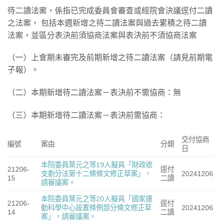
待二讀法案，係指已完成委員會審查或經院會決議逕付二讀
之法案， 包括本週新增之待二讀法案與過去累積之待二讀
法案，並區分表決前須協商法案與表決前不須協商法案
（一）上會期未審完及前期新增之待二讀法案（請見前期電
子報）。
（二）本期新增待二讀法案－表決前不需協商：無
（三）本期新增待二讀法案－表決前需協商：
交付協商
編號
案由
分類
日
本院委員葉元之等19人擬具「財政收
21206-
逕付
支劃分法第十二條條文修正草案」，
20241206
15
二讀
請審議案。
本院委員葉元之等20人擬具「國家運
21206-
逕付
動科學中心設置條例部分條文修正草
20241206
14
二讀
案」，請審議案。