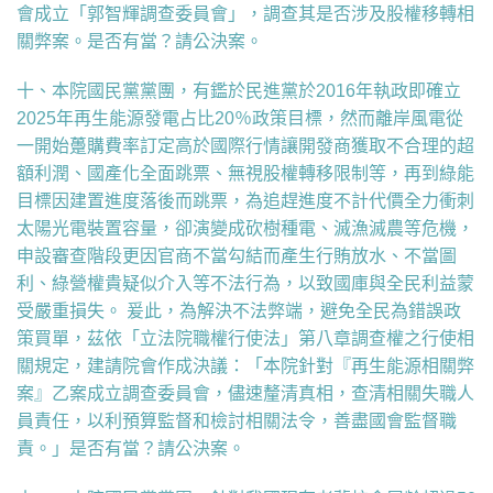
會成立「郭智輝調查委員會」，調查其是否涉及股權移轉相
關弊案。是否有當？請公決案。
十、本院國民黨黨團，有鑑於民進黨於2016年執政即確立
2025年再生能源發電占比20％政策目標，然而離岸風電從
一開始躉購費率訂定高於國際行情讓開發商獲取不合理的超
額利潤、國產化全面跳票、無視股權轉移限制等，再到綠能
目標因建置進度落後而跳票，為追趕進度不計代價全力衝刺
太陽光電裝置容量，卻演變成砍樹種電、滅漁滅農等危機，
申設審查階段更因官商不當勾結而產生行賄放水、不當圖
利、綠營權貴疑似介入等不法行為，以致國庫與全民利益蒙
受嚴重損失。 爰此，為解決不法弊端，避免全民為錯誤政
策買單，茲依「立法院職權行使法」第八章調查權之行使相
關規定，建請院會作成決議：「本院針對『再生能源相關弊
案』乙案成立調查委員會，儘速釐清真相，查清相關失職人
員責任，以利預算監督和檢討相關法令，善盡國會監督職
責。」是否有當？請公決案。