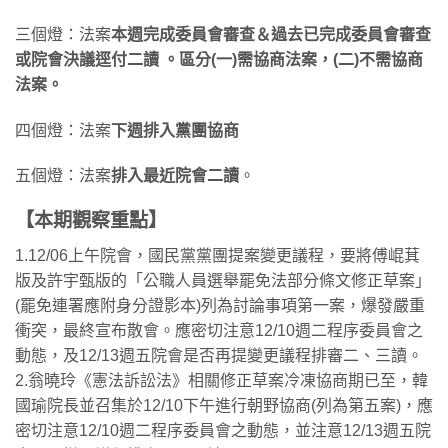
三個燈：法案
本週完成委員會審查＆過去已完成委員會審查
或院會決議逕付二讀 。區分(一)需協商法案，(二)不需協商
法案。
四個燈：法案
下週排入黨團協商
五個燈：法案
排入最近院會二讀
。
【本期觀察重點】
1.12/06上午院會，國民黨黨團提案變更議程，要將傅崐萁
版及許宇甄版的「公職人員選舉罷免法部分條文修正草案」
(罷免連署應附身分證影本)列為討論事項第一案，爆發嚴重
衝突，最終宣布散會。應密切注意12/10週二程序委員會之
動態，及12/13週五院會是否再提變更議程排審二、三讀。
2.翁曉玲《憲法訴訟法》相關修正草案冷凍協商期已至，韓
國瑜院長並召集於12/10下午進行朝野協商(列為第五案)，應
密切注意12/10週二程序委員會之動態，並注意12/13週五院