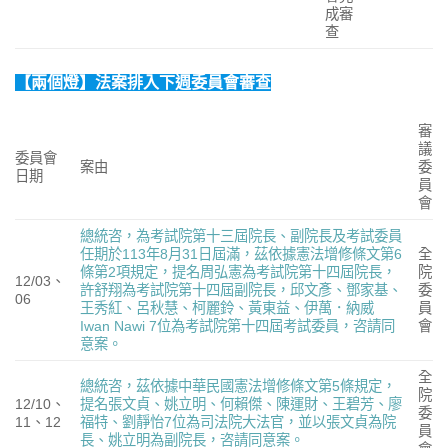
成審
查
【兩個燈】法案排入下週委員會審查
審
議
委員會
案由
委
日期
員
會
總統咨，為考試院第十三屆院長、副院長及考試委員
任期於113年8月31日屆滿，茲依據憲法增修條文第6
全
條第2項規定，提名周弘憲為考試院第十四屆院長，
院
12/03、
許舒翔為考試院第十四屆副院長，邱文彥、鄧家基、
委
06
王秀紅、呂秋慧、柯麗鈴、黃東益、伊萬．納威
員
Iwan Nawi 7位為考試院第十四屆考試委員，咨請同
會
意案。
全
總統咨，茲依據中華民國憲法增修條文第5條規定，
院
12/10、
提名張文貞、姚立明、何賴傑、陳運財、王碧芳、廖
委
11、12
福特、劉靜怡7位為司法院大法官，並以張文貞為院
員
長、姚立明為副院長，咨請同意案。