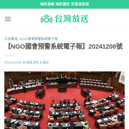
跳
咱的島嶼 咱的歷史 你我來放送
到
內
容
公民養成
,
NGO國會預警系統電子報
【NGO國會預警系統電子報】20241208號
2024/12/08
台灣經濟民主連合