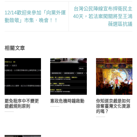
台灣公民陣線宣布捍衛民主
12/14歡迎來參加「向黨外運
40天，若法案闖關將至王鴻
動致敬」市集．晚會！！
薇選區抗議
相關文章
罷免程序中不變更
憲政危機時鐘啟動
你知道京戲是如何
遊戲規則原則
掠奪臺灣文化資源
的嗎？