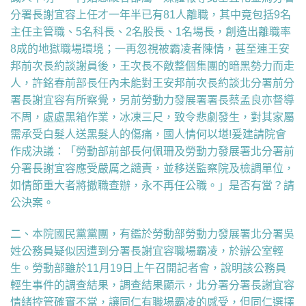
分署長謝宜容上任才一年半已有81人離職，其中竟包括9名
主任主管職、5名科長、2名股長、1名場長，創造出離職率
8成的地獄職場環境；一再忽視被霸凌者陳情，甚至連王安
邦前次長約談謝員後，王次長不敵整個集團的暗黑勢力而走
人，許銘春前部長任內未能對王安邦前次長約談北分署前分
署長謝宜容有所察覺，另前勞動力發展署署長蔡孟良亦督導
不周，處處黑箱作業，冰凍三尺，致令悲劇發生，對其家屬
需承受白髮人送黑髮人的傷痛，國人情何以堪!爰建請院會
作成決議：「勞動部前部長何佩珊及勞動力發展署北分署前
分署長謝宜容應受嚴厲之譴責，並移送監察院及檢調單位，
如情節重大者將撤職查辦，永不再任公職。」是否有當？請
公決案。
二、本院國民黨黨團，
有鑑於勞動部勞動力發展署北分署吳
姓公務員疑似因遭到分署長謝宜容職場霸凌，於辦公室輕
生。勞動部雖於11月19日上午召開記者會，說明該公務員
輕生事件的調查結果，調查結果顯示，北分署分署長謝宜容
情緒控管確實不當，讓同仁有職場霸凌的感受，但同仁選擇