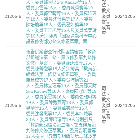
人、委員鄭天財Sra Kacaw等16人、
法、
委員范雲等16人、委員陳秀寳等19
教文
人、委員郭昱晴等16人、委員羅廷瑋
21205-6
委員
20241205
等18人、委員沈發惠等17人、委員
會完
陳培瑜等19人、委員葛如鈞等18
成審
人、委員王正旭等16人及委員萬美玲
查
等16人分別擬具「國家運動科學中心
設置條例部分條文修正草案」案。
報告併案審查行政院函請審議「教育
部組織法第二條、第五條及第九條條
文修正草案」、委員羅廷瑋等17人、
委員陳菁徽等18人分別擬具「教育部
組織法第二條條文修正草案」、委員
羅廷瑋等17人、委員吳沛憶等21
人、委員林宜瑾等19人、委員鄭天財
司
Sra Kacaw等16人、委員陳冠廷等19
法、
人、委員范雲等16人、委員張雅琳等
教文
19人、委員陳秀寳等18人、委員郭
21205-5
委員
20241205
昱晴等16人、委員萬美玲等16人、
會完
委員沈發惠等17人、委員李坤城等
成審
23人、委員陳培瑜等19人分別擬具
查
「教育部組織法第二條、第五條及第
九條條文修正草案」、委員魯明哲等
17人擬具「教育部組織法第二條及第