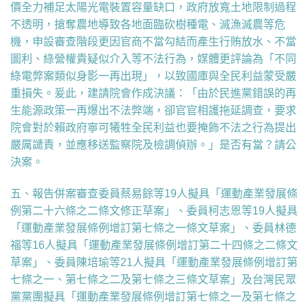
價全力補足太陽光電裝置容量缺口，政府放寬土地限制過程
不透明，搶奪農地導致各地面臨砍樹種電、滅漁滅農等危
機，申設審查階段更因官商不當勾結而產生行賄放水、不當
圖利、綠營權貴疑似介入等不法行為，媒體更評論為「不同
綠電弊案類似身影一再出現」，以致國庫與全民利益蒙受嚴
重損失。爰此，建請院會作成決議：「由於民進黨錯誤的再
生能源政策一再爆出不法弊端，卻官官相護拖延調查，要求
院會對於賴政府寧可犧牲全民利益也要掩飾不法之行為提出
嚴厲譴責，並應移送監察院及檢調偵辦。」是否有當？請公
決案。
五、報告併案審查委員蔡易餘等19人擬具「運動產業發展條
例第二十六條之二條文修正草案」、委員柯志恩等19人擬具
「運動產業發展條例增訂第七條之一條文草案」、委員林德
福等16人擬具「運動產業發展條例增訂第二十四條之二條文
草案」、委員陳培瑜等21人擬具「運動產業發展條例增訂第
七條之一、第七條之二及第七條之三條文草案」及台灣民眾
黨黨團擬具「運動產業發展條例增訂第七條之一及第七條之