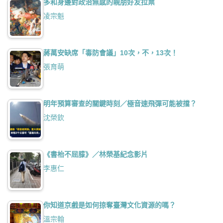
多和身邊對政治無感的親朋好友拉票
凌宗魁
蔣萬安缺席「毒防會議」10次，不，13次！
張育萌
明年預算審查的關鍵時刻／極音速飛彈可能被擋？
沈榮欽
《書枱不屈膝》／林榮基紀念影片
李惠仁
你知道京戲是如何掠奪臺灣文化資源的嗎？
溫宗翰