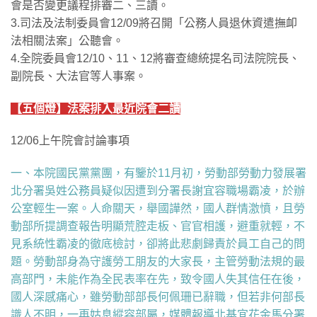
會是否變更議程排審二、三讀。
3.司法及法制委員會12/09將召開「公務人員退休資遣撫卹
法相關法案」公聽會。
4.全院委員會12/10、11、12將審查總統提名司法院院長、
副院長、大法官等人事案。
【五個燈】法案排入最近院會二讀
12/06上午院會討論事項
一、
本院國民黨黨團
，有鑒於11月初，勞動部勞動力發展署
北分署吳姓公務員疑似因遭到分署長謝宜容職場霸凌，於辦
公室輕生一案。人命關天，舉國譁然，國人群情激憤，且勞
動部所提調查報告明顯荒腔走板、官官相護，避重就輕，不
見系統性霸凌的徹底檢討，卻將此悲劇歸責於員工自己的問
題。勞動部身為守護勞工朋友的大家長，主管勞動法規的最
高部門，未能作為全民表率在先，致令國人失其信任在後，
國人深感痛心，雖勞動部部長何佩珊已辭職，但若非何部長
識人不明，一再姑息縱容部屬，媒體報導北基宜花金馬分署