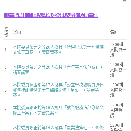
會
【一個燈】：重大爭議法案排入最近院會一讀
編
案由
備註
號
1206排
本院委員葉元之等20人擬具「所得稅法第十七條條
1
入院會一
文修正草案」，請審議案。
讀
1206排
本院委員葉元之等20人擬具「青年基本法草案」，
2
入院會一
請審議案。
讀
本院委員陳玉珍等17人擬具「公立學校教職員退休
1206排
3
資遣撫卹條例第十三條條文修正草案」，請審議
入院會一
案。
讀
1206排
本院委員鄭正鈐等16人擬具「就業服務法部分條文
4
入院會一
修正草案」，請審議案。
讀
1206排
本院委員鄭正鈐等19人擬具「電業法第七十四條條
5
入院會一