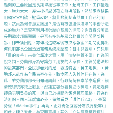
離開的主要原因是長期單獨從事工作，超時工作、工作量過
大、壓力太大，產生挫折感與孤立無援所致。然該調查結果
明顯官官相護，避重就輕，將此悲劇歸責於員工自己的問
題，該員為何會孤立無援？是否有被強迫做違法的事務所造
成的壓力？是否有利用權勢壓迫基層的情形？謝宜容分署長
長期霸凌部屬期間，是否有多名基層公務員曾向勞動部投
訴，卻未獲回應，亦傳出遭吃案後被挾怨報復？期間更傳出
何佩珊部長企圖透過黨務系統來壓案？皆未見說明，只見用
「目的良善」來美化霸凌之實，用「情緒控管不當」作為開
脫之詞。勞動部身為守護勞工朋友的大家長，主管勞動法規
的最高部門，全民卻看到的是「霸凌特區、勞工地獄」，勞
動部未能作為全民表率在先，致令國人失其信任在後，為
此，雖勞動部部長何佩珊請辭，行政院院長卓榮泰道歉，賴
清德總統亦致上歉意，然謝宜容分署長迄今神隱，竟透過律
師函表明吳員的死，與自己於機關內領導管理風格、行為作
法無關。國人深感痛心外，儼然看見「洪仲丘2.0」、臺灣
勞權「#Metoo事件」再現，更好奇謝宜容分署長背後靠山
如此之硬？爰此，為查明真相，茲依「立法院職權行使法」