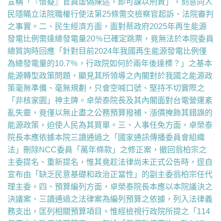
宣稱「『懷疑』官員虛偽陳述，即可課以刑責」，刻意向人
民隱瞞立法院職權行使法第25條需交檢察官起訴、法院審判
之事實。二、民生經濟方面，面對蔡政府2025年再生能源
發電比例需達總發電量20％已確定跳票，竟無法於本院委員
總質詢時回應「針對目前2024年我國再生能源發電比例僅
為總發電量的10.7％，行政院如何於兩年後達標？」之基本
能源轉型政策問題，顯見其所領導之內閣對於我國之能源政
策毫無準備、毫無規劃，只會空喊口號、堅持不切實際之
「非核家園」神主牌。卓榮泰院長及其內閣面對台電營運紊
亂失靈，竟僅以無止盡之公務預算撥補、漲價掩飾其錯誤的
能源政策，迫使人民為其買單。三、人事任免方面，卓榮泰
院長本應依據本院三讀通過之「國家通訊傳播委員會組織
法」刪除NCC委員「萬年條款」之修正案，撤回翁柏宗之
主委提名、重新提名，惟其竟趁法律尚未正式公告時，逕自
宣布由「缺乏民意基礎和政治正當性」的副主委翁柏宗任代
理主委。四、預算編列方面，卓榮泰院長本應以本院議決之
決議案、三讀通過之法律案為編列預算之依據，列入法律義
務支出，匡列相關預算項目。惟經檢視行政院所提之「114