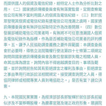
而提供國人的個資及電信紀錄，給特定人士作為分析比對之
用。（二）國家通訊傳播委員會有無落實監督，定期查察電
信公司有無不當利用國人的個資及電信紀錄。（三）對於民
眾發現其個資或電信紀錄有遭電信公司洩漏之虞時，國家通
訊傳播委員會有無評估採取特定作為改善問題。（四）數位
發展部補助電信公司業者時，有無將不可任意洩漏國人個資
及電信紀錄作為指標，作為是否補助電信公司業者的評判標
準。五、課予人民協助調查義務之要件與範圍：本調查委員
會於必要時，得依立法院職權行使法第四十七條第二項規定
詢問與國家通訊傳播委員會及數位發展部失職之相關人員，
命其出席為證言，詢問內容不得逾越調查目的、事項及範
圍，並於詢問前告知其有拒絕證言之權利及事由，拒絕證言
之事由準用行政訴訟法相關規定。接受調查詢問之人員，得
協同律師或相關專業人員到場協助之。」是否有當？請公決
案。
九、本院國民黨黨團，為經濟部部長郭智輝於就任部長前疑
似涉及不當移轉股權，為嚴肅官箴及端正政府形象，建請院