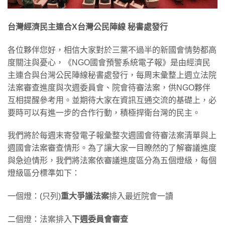
台灣經濟民主連合X台灣公民陣線 秘書處發行
各位夥伴您好，相信大家對於三黨不過半的新國會情勢都高
度關注與憂心，《NGO國會預警系統電子報》是由經濟民
主連合與台灣公民陣線秘書處發行，每周末彙整上週立法院
法案審查進度與次週委員會、院會待審法案，供NGO夥伴
互相提醒參考用。並期待大家在資訊互通交流的基礎上，必
要時可以有進一步的合作行動，積極捍衛台灣的民主。
我們將於每週末寄發電子報彙整次週國會待審法案清單與上
週國會法案審查情形。為了讓大家一目瞭然的了解審議進度
與急迫情形，我們將法案依審議進度區分為五個燈級，每個
燈級區分標準如下：
一個燈：(只列)
重大爭議法案
排入最近院會一讀
二個燈：法案排入
下週委員會審查