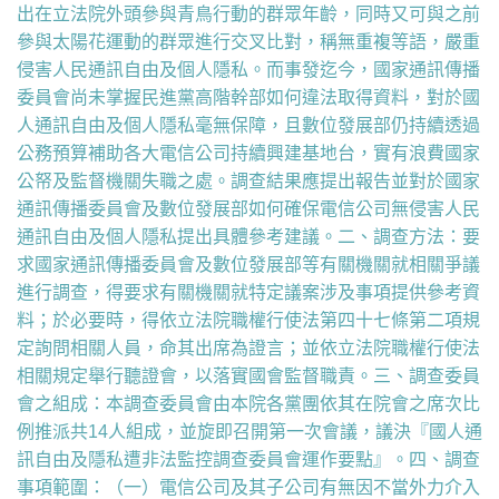
出在立法院外頭參與青鳥行動的群眾年齡，同時又可與之前
參與太陽花運動的群眾進行交叉比對，稱無重複等語，嚴重
侵害人民通訊自由及個人隱私。而事發迄今，國家通訊傳播
委員會尚未掌握民進黨高階幹部如何違法取得資料，對於國
人通訊自由及個人隱私毫無保障，且數位發展部仍持續透過
公務預算補助各大電信公司持續興建基地台，實有浪費國家
公帑及監督機關失職之處。調查結果應提出報告並對於國家
通訊傳播委員會及數位發展部如何確保電信公司無侵害人民
通訊自由及個人隱私提出具體參考建議。二、調查方法：要
求國家通訊傳播委員會及數位發展部等有關機關就相關爭議
進行調查，得要求有關機關就特定議案涉及事項提供參考資
料；於必要時，得依立法院職權行使法第四十七條第二項規
定詢問相關人員，命其出席為證言；並依立法院職權行使法
相關規定舉行聽證會，以落實國會監督職責。三、調查委員
會之組成：本調查委員會由本院各黨團依其在院會之席次比
例推派共14人組成，並旋即召開第一次會議，議決『國人通
訊自由及隱私遭非法監控調查委員會運作要點』。四、調查
事項範圍：（一）電信公司及其子公司有無因不當外力介入