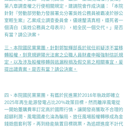
第八章調查權之行使相關規定，建請院會作成決議：「本院
針對『勞動部勞動力發展署北分署吳姓公務員被霸凌於辦公
室輕生案』乙案成立調查委員會，儘速釐清真相，還死者一
個清白（吳姓公務員之母表示），給全民一個交代。」是否
有當？請公決案。
三、本院國民黨黨團，針對郭智輝部長於就任前疑涉不當移
轉股權，刻意規避陽光法案之公職人員財產申報強制信託規
定，以及涉及股權移轉與逃漏稅捐及假交易之相關事宜，爰
提出譴責案。是否有當？請公決案。
四、本院國民黨黨團，
有鑑於民進黨於2016年執政即確立
2025年再生能源發電占比20％政策目標，然而離岸風電從
一開始躉購費率訂定高於國際行情，讓開發商獲取不合理的
超額利潤、風電國產化淪為騙局、放任風場股權轉移成為金
錢遊戲套利等，再到綠能裝置目標跳票，為追趕進度不計代