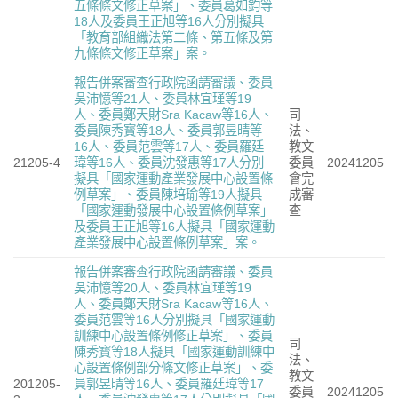
五條條文修正草案」、委員葛如鈞等
18人及委員王正旭等16人分別擬具
「教育部組織法第二條、第五條及第
九條條文修正草案」案。
報告併案審查行政院函請審議、委員
吳沛憶等21人、委員林宜瑾等19
人、委員鄭天財Sra Kacaw等16人、
司
委員陳秀寳等18人、委員郭昱晴等
法、
16人、委員范雲等17人、委員羅廷
教文
21205-4
瑋等16人、委員沈發惠等17人分別
委員
20241205
擬具「國家運動產業發展中心設置條
會完
例草案」、委員陳培瑜等19人擬具
成審
「國家運動發展中心設置條例草案」
查
及委員王正旭等16人擬具「國家運動
產業發展中心設置條例草案」案。
報告併案審查行政院函請審議、委員
吳沛憶等20人、委員林宜瑾等19
人、委員鄭天財Sra Kacaw等16人、
委員范雲等16人分別擬具「國家運動
訓練中心設置條例修正草案」、委員
司
陳秀寳等18人擬具「國家運動訓練中
法、
心設置條例部分條文修正草案」、委
教文
201205-
員郭昱晴等16人、委員羅廷瑋等17
委員
20241205