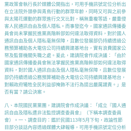
黨政策會執行長於媒體公開指出，可用手機訊號定位分析出
在立法院外頭參與青鳥行動的群眾年齡，同時又可與之前參
與太陽花運動的群眾進行交叉比對，稱無重複等語，嚴重侵
害人民通訊自由及個人隱私。而事發迄今，國家通訊傳播委
員會尚未掌握民進黨高階幹部如何違法取得資料，對於國人
通訊自由及個人隱私毫無保障，且數位發展部仍持續透過公
務預算補助各大電信公司持續興建基地台，實有浪費國家公
帑及監督機關失職之處。爰此，建請院會作成決議：「由於
國家通訊傳播委員會無法掌握民進黨高階幹部如何違法取得
資料，對於國人通訊自由及個人隱私毫無保障，且數位發展
部仍持續透過公務預算補助各大電信公司持續興建基地台，
對賴政府犧牲全民利益卻掩飾不法行為提出嚴厲譴責。」是
否有當？請公決案。
八、本院國民黨黨團，
建請院會作成決議：「成立『國人通
訊自由及隱私遭非法監控調查委員會』（下稱本調查委員
會）。一、調查目的：鑑於民國113年5月下旬，政論性節
目部分談話內容透過媒體大肆報導，可用手機訊號定位分析