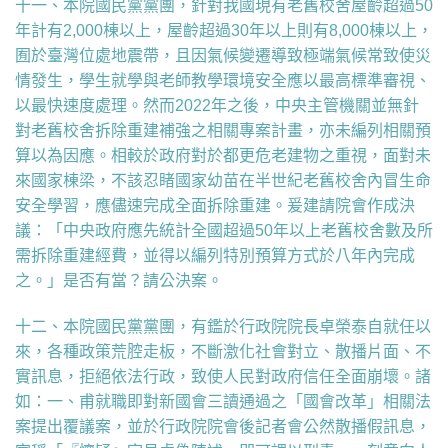
十一、本院國民黨黨團，
針對我國現有老舊校舍屋齡超過50
年計有2,000棟以上，屋齡超過30年以上則有8,000棟以上，
囿於臺灣位處地震帶，且因氣候變遷導致極端氣候常致使災
情發生，學生就學與老師教學環境安全應以最高標準審視、
以最快速度處理。然而2022年之後，中央主管機關並無針
對老舊校舍拆除重建補強之相關專案計畫，亦未編列相關預
算以為因應。相較於政府對於都更危老建物之重視，面對未
來國家棟梁，不該忍睹國家幼苗在半世紀老舊校舍內冒生命
安全學習，應儘速完成全面拆除重建。爰建請院會作成決
議：「中央政府應先統計全國超過50年以上老舊校舍數及所
需拆除重建經費，並得以編列特別預算方式於八年內完成
之。」是否有當？請公決案。
十二、本院國民黨黨團，有鑑於行政院院長卓榮泰自就任以
來，各種政策荒腔走板，不斷激化社會對立、散播片面、不
實訊息，拒絕依法行政，致使人民對政府信任全面崩壞。諸
如：一、甫就職即對新國會三讀通過之「國會改革」相關法
案提出覆議案，並於行政院院會後記者會公然散播假訊息，