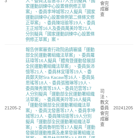
3
人、委員沈發惠等17人分別擬具「國
會完
家運動訓練中心設置條例修正草
成審
案」、委員李坤城等22人擬具「國家
查
運動訓練中心設置條例第二條條文修
正草案」、委員陳培瑜等19人、委員
王正旭等16人及委員萬美玲等21人
分別擬具「國家運動訓練中心設置條
例修正草案」案。
報告併案審查行政院函請審議「運動
部全民運動署組織法草案」、委員羅
廷瑋等16人擬具「體育暨運動發展部
全民運動署組織法草案」、委員吳沛
憶等21人、委員林宜瑾等19人、委
員鄭天財Sra Kacaw等16人、委員吳
思瑤等18人、委員張雅琳等19人、
委員陳秀寳等19人、委員范雲等17
司
人分別擬具「運動部全民運動署組織
法、
法草案」、委員萬美玲等16人擬具
教文
「運動發展部全民運動署組織法草
21205-2
委員
20241205
案」、委員沈發惠等17人、委員李坤
會完
城等23人、委員陳培瑜等19人分別
成審
擬具「運動部全民運動署組織法草
查
案」、委員魯明哲等17人擬具「運動
發展部運動推廣及產業發展署組織法