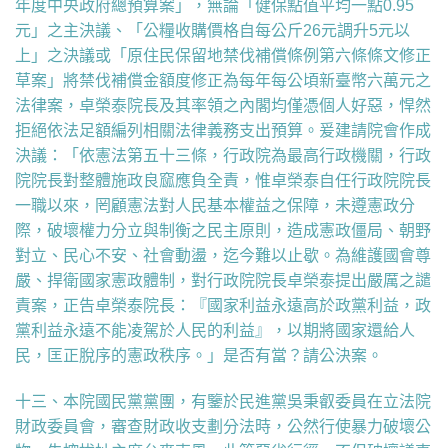
年度中央政府總預算案」，無論「健保點值平均一點0.95
元」之主決議、「公糧收購價格自每公斤26元調升5元以
上」之決議或「原住民保留地禁伐補償條例第六條條文修正
草案」將禁伐補償金額度修正為每年每公頃新臺幣六萬元之
法律案，卓榮泰院長及其率領之內閣均僅憑個人好惡，悍然
拒絕依法足額編列相關法律義務支出預算。爰建請院會作成
決議：「依憲法第五十三條，行政院為最高行政機關，行政
院院長對整體施政良窳應負全責，惟卓榮泰自任行政院院長
一職以來，罔顧憲法對人民基本權益之保障，未遵憲政分
際，破壞權力分立與制衡之民主原則，造成憲政僵局、朝野
對立、民心不安、社會動盪，迄今難以止歇。為維護國會尊
嚴、捍衛國家憲政體制，對行政院院長卓榮泰提出嚴厲之譴
責案，正告卓榮泰院長：『國家利益永遠高於政黨利益，政
黨利益永遠不能凌駕於人民的利益』，以期將國家還給人
民，匡正脫序的憲政秩序。」是否有當？請公決案。
十三、本院國民黨黨團，有鑒於民進黨吳秉叡委員在立法院
財政委員會，審查財政收支劃分法時，公然行使暴力破壞公