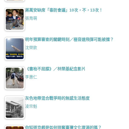
蔣萬安缺席「毒防會議」10次，不，13次！
張育萌
明年預算審查的關鍵時刻／極音速飛彈可能被擋？
沈榮欽
《書枱不屈膝》／林榮基紀念影片
李惠仁
灰色地帶混合戰爭時的無感生活態度
凌宗魁
你知道京戲是如何掠奪臺灣文化資源的嗎？