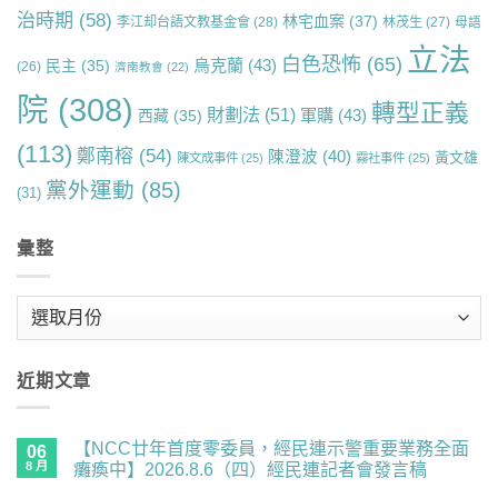
治時期
(58)
林宅血案
(37)
李江却台語文教基金會
(28)
林茂生
(27)
母語
立法
白色恐怖
(65)
烏克蘭
(43)
民主
(35)
(26)
濟南教會
(22)
院
(308)
轉型正義
財劃法
(51)
軍購
(43)
西藏
(35)
(113)
鄭南榕
(54)
陳澄波
(40)
黃文雄
陳文成事件
(25)
霧社事件
(25)
黨外運動
(85)
(31)
彙整
彙
整
近期文章
【NCC廿年首度零委員，經民連示警重要業務全面
06
8 月
癱瘓中】2026.8.6（四）經民連記者會發言稿
在
尚