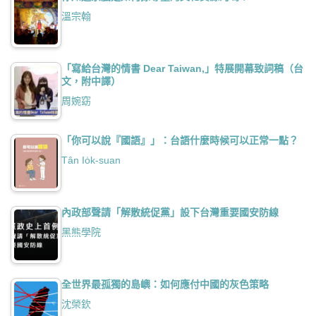
溫宗翰
「寫給台灣的情書 Dear Taiwan,」特展開幕致詞稿（台
文，附中譯）
周婉窈
「你可以說『國語』」：台語什麼時候可以正常一點？
Tân Io̍k-suan
內政部聲請「解散統促黨」設下台灣重要國安防線
黑熊學院
全世界最孤獨的島嶼：如何應付中國的灰色策略
沈榮欽