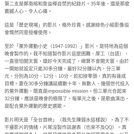
第二支是鄭南榕和詹益樺自焚的紀錄片。35年後，還是那麼
震撼人心、令人心痛。
這是「歷史現場」的影片，格外珍貴。感謝綠色小組影像協
會慨然同意授權使用。
至於「黨外運動小史（1947-1992）」影片，是特地為這個
晚會製作的。我不知道製作影片這麼困難、厚工（台語），
一直很怕開天窗，還好今天完成了，總算不會開天窗。由於
一開始就設定只能30多分鐘，最好32分鐘以內，分三單
元，分別為10分、12分、10分，若扣掉零頭，真的有達成
目標。要在30多分鐘講延續數十年、無數人、幾個世代投入
的黨外運動，簡直是impossible mission。但三單元合起來
32分鐘，應該是晚會的極限了。每單元之後，是歌曲演出，
是配合黨外運動的歷史選歌。
影片明天是「全台首映」（我先生陳弱水這樣說），為了不
干擾影片的情緒，片尾沒製作誌謝表（也來不及QQ）。真