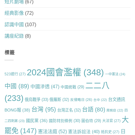
短片劇場
(67)
經典影像
(72)
認識中國
(107)
講座紀錄
(8)
標籤
2024國會濫權
(348)
523遊行
(27)
一中憲法
(24)
二二八
中國
(89)
中國滲透
(47)
中國統戰
(29)
(233)
台文通訊
俄烏戰爭
(33)
俄羅斯
(32)
反侵略日
(26)
台中
(22)
台灣
(95)
台語
(80)
BONG報
(38)
台灣正名
(32)
周婉窈
(22)
四
大
國民黨
(36)
國防特別條例
(30)
圖伯特
(29)
大法官
(27)
二四刺蔣
(23)
罷免
(147)
日
憲法法庭
(52)
憲法訴訟法
(40)
抵抗史
(27)