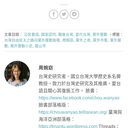
文章目錄：
公民養成
,
國家認同
,
戰後台灣
,
當代台灣
,
黨外運動
，標籤：
台灣自由民主之路向黨外運動致敬
,
周婉窈
,
黨外之夜
,
黨外市集
,
黨外運
動
,
黨外運動小史
,
龍山寺
.
周婉窈
台灣史研究者、國立台灣大學歷史系名譽
教授，致力於台灣史研究及其推廣，愛台
語且關心其復振工作。 臉書：
https://www.facebook.com/chou.wanyao
臉書部落格版：
https://chouwanyao.telltaiwan.org/
臺灣與
海洋亞洲部落格：
https://tmantu.wordpress.com
Threads：