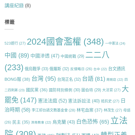
講座紀錄
(8)
標籤
2024國會濫權
(348)
523遊行
(27)
一中憲法
(24)
二二八
中國
(89)
中國滲透
(47)
中國統戰
(29)
(233)
台文通訊
俄烏戰爭
(33)
俄羅斯
(32)
反侵略日
(26)
台中
(22)
台灣
(95)
台語
(81)
BONG報
(38)
台灣正名
(32)
周婉窈
(22)
四
大
國民黨
(36)
國防特別條例
(30)
圖伯特
(29)
大法官
(27)
二四刺蔣
(23)
罷免
(147)
日
憲法法庭
(52)
憲法訴訟法
(40)
抵抗史
(27)
治時期
(58)
林宅血案
(37)
李江却台語文教基金會
(28)
林茂生
(27)
母語
立法
白色恐怖
(65)
烏克蘭
(43)
民主
(35)
(26)
濟南教會
(22)
院
(308)
轉型正義