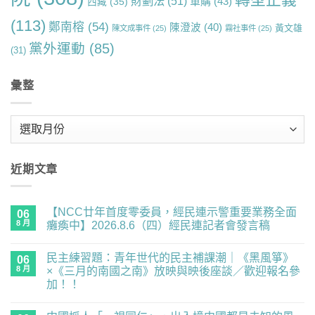
財劃法
(51)
軍購
(43)
西藏
(35)
(113)
鄭南榕
(54)
陳澄波
(40)
黃文雄
陳文成事件
(25)
霧社事件
(25)
黨外運動
(85)
(31)
彙整
彙
整
近期文章
【NCC廿年首度零委員，經民連示警重要業務全面
06
8 月
癱瘓中】2026.8.6（四）經民連記者會發言稿
在
尚
〈【NCC
無
民主練習題：青年世代的民主補課潮｜《黑風箏》
廿
06
留
年
言
8 月
×《三月的南國之南》放映與映後座談／歡迎報名參
首
加！！
度
零
在
尚
委
〈民
無
員，