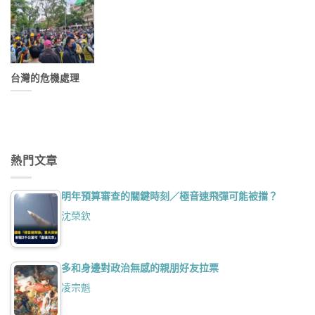
台灣的危機處理
熱門文章
明年預算審查的關鍵時刻／極音速飛彈可能被擋？
沈榮欽
多和身邊對政治無感的親朋好友拉票
凌宗魁