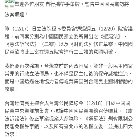
歡迎各位朋友 自行攜帶手舉牌，警告中國國民黨勿將
法案通過！
昨（12/17）日立法院程序委員會通過週五（12/20）院會議
程，前四案分別為中國國民黨立委所提出之《選罷法》、
《憲法訴訟法》（二案）以及《財劃法》修正草案。中國國
民黨欲將此三案在週五院會進行二三讀的意圖明確。
我們要再次強調，台灣當前的內政困局，並非一般民主國家
常見的行政立法僵局，也不僅是民主化後的保守威權逆流，
而是中國透過在地協力者傅崐萁集團對台灣民主體制發動的
攻擊！
台灣經濟民主連合與台灣公民陣線今（12/18）日於中國國
民黨中央黨部前集會，抗議中國國民黨團總召傅崐萁、《憲
法訴訟法》修正草案提案人翁曉玲、《選罷法》剝奪限制公
民罷免權許宇甄，以及所有臺北市的濫權立委，並提出四大
訴求：