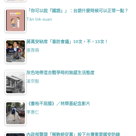
「你可以說『國語』」：台語什麼時候可以正常一點？
Tân Io̍k-suan
蔣萬安缺席「毒防會議」10次，不，13次！
張育萌
灰色地帶混合戰爭時的無感生活態度
凌宗魁
《書枱不屈膝》／林榮基紀念影片
李惠仁
內政部聲請「解散統促黨」設下台灣重要國安防線