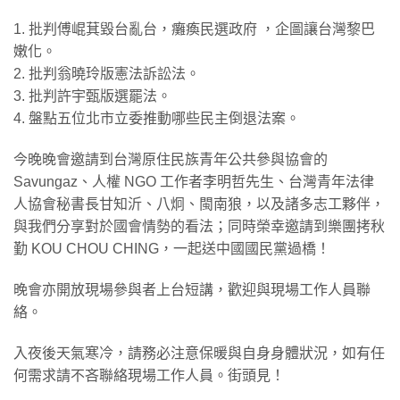
1. 批判傅崐萁毀台亂台，癱瘓民選政府 ，企圖讓台灣黎巴
嫩化。
2. 批判翁曉玲版憲法訴訟法。
3. 批判許宇甄版選罷法。
4. 盤點五位北市立委推動哪些民主倒退法案。
今晚晚會邀請到台灣原住民族青年公共參與協會的
Savungaz、人權 NGO 工作者李明哲先生、台灣青年法律
人協會秘書長甘知沂、八炯、閩南狼，以及諸多志工夥伴，
與我們分享對於國會情勢的看法；同時榮幸邀請到樂團拷秋
勤 KOU CHOU CHING，一起送中國國民黨過橋！
晚會亦開放現場參與者上台短講，歡迎與現場工作人員聯
絡。
入夜後天氣寒冷，請務必注意保暖與自身身體狀況，如有任
何需求請不吝聯絡現場工作人員。街頭見！