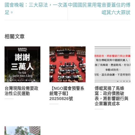
國會晚報：三大惡法，一次滿
中國國民黨用電音要蓋住的傅
足。
崐萁六大罪狀
相關文章
台灣現階段需要政
【NGO國會預警系
傅崐萁捅了馬蜂
治性公民運動
統電子報】
窩：政府債務破
20250826號
表，將影響銀行與
企業籌資成本