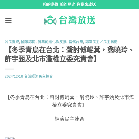
跳
咱的島嶼 咱的歷史 你我來放送
到
內
容
公民養成
,
國家認同
,
獨裁的進化與反撲
,
當代台灣
,
認識民主／民主防衛
【冬季青鳥在台北：聲討傅崐萁，翁曉玲、
許宇甄及北市濫權立委究責會】
2024/12/18
台灣經濟民主連合
【冬季青鳥在台北：聲討傅崐萁，翁曉玲、許宇甄及北市濫
權立委究責會】
經濟民主連合