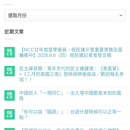
彙
整
近期文章
【NCC廿年首度零委員，經民連示警重要業務全面
06
8 月
癱瘓中】2026.8.6（四）經民連記者會發言稿
在
尚
〈【NCC
無
民主練習題：青年世代的民主補課潮｜《黑風箏》
廿
06
留
年
言
8 月
×《三月的南國之南》放映與映後座談／歡迎報名參
首
加！！
度
零
在
尚
委
〈民
無
員，
中國抓人「一視同仁」，出入境中國都是未知的風
主
06
留
經
練
言
8 月
險
民
習
連
題：
在
尚
示
青
〈中
無
警
「你可以說『國語』」：台語什麼時候可以正常一
年
國
06
留
重
世
抓
言
8 月
點？
要
代
人
業
的
「一
在
尚
務
民
視
〈「你
無
全