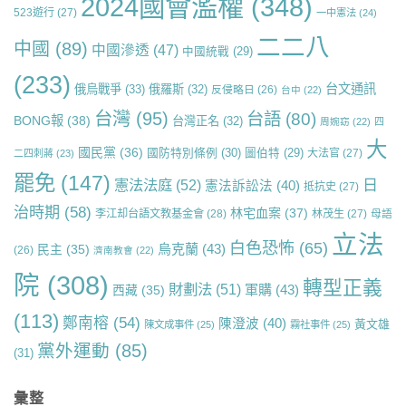
2024國會濫權
(348)
523遊行
(27)
一中憲法
(24)
二二八
中國
(89)
中國滲透
(47)
中國統戰
(29)
(233)
台文通訊
俄烏戰爭
(33)
俄羅斯
(32)
反侵略日
(26)
台中
(22)
台灣
(95)
台語
(80)
BONG報
(38)
台灣正名
(32)
周婉窈
(22)
四
大
國民黨
(36)
國防特別條例
(30)
圖伯特
(29)
大法官
(27)
二四刺蔣
(23)
罷免
(147)
日
憲法法庭
(52)
憲法訴訟法
(40)
抵抗史
(27)
治時期
(58)
林宅血案
(37)
李江却台語文教基金會
(28)
林茂生
(27)
母語
立法
白色恐怖
(65)
烏克蘭
(43)
民主
(35)
(26)
濟南教會
(22)
院
(308)
轉型正義
財劃法
(51)
軍購
(43)
西藏
(35)
(113)
鄭南榕
(54)
陳澄波
(40)
黃文雄
陳文成事件
(25)
霧社事件
(25)
黨外運動
(85)
(31)
彙整