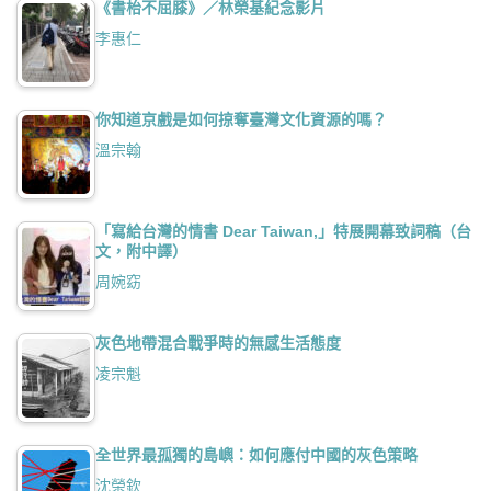
《書枱不屈膝》／林榮基紀念影片
李惠仁
你知道京戲是如何掠奪臺灣文化資源的嗎？
溫宗翰
「寫給台灣的情書 Dear Taiwan,」特展開幕致詞稿（台
文，附中譯）
周婉窈
灰色地帶混合戰爭時的無感生活態度
凌宗魁
全世界最孤獨的島嶼：如何應付中國的灰色策略
沈榮欽