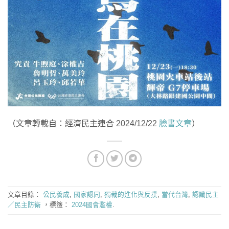
（文章轉載自：經濟民主連合 2024/12/22
臉書文章
）
文章目錄：
公民養成
,
國家認同
,
獨裁的進化與反撲
,
當代台灣
,
認識民主
／民主防衛
，標籤：
2024國會濫權
.