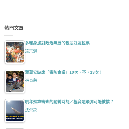
熱門文章
多和身邊對政治無感的親朋好友拉票
凌宗魁
蔣萬安缺席「毒防會議」10次，不，13次！
張育萌
明年預算審查的關鍵時刻／極音速飛彈可能被擋？
沈榮欽