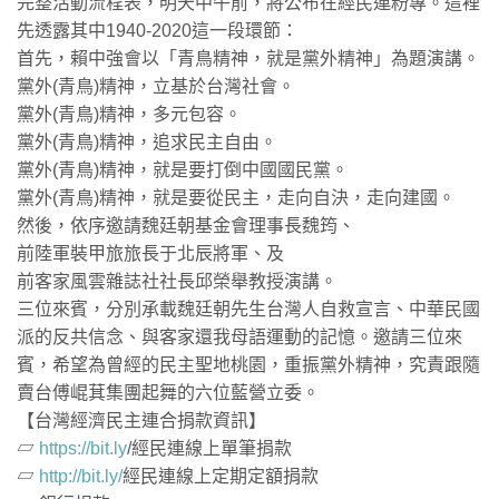
完整活動流程表，明天中午前，將公布在經民連粉專。這裡
先透露其中1940-2020這一段環節：
首先，賴中強會以「青鳥精神，就是黨外精神」為題演講。
黨外(青鳥)精神，立基於台灣社會。
黨外(青鳥)精神，多元包容。
黨外(青鳥)精神，追求民主自由。
黨外(青鳥)精神，就是要打倒中國國民黨。
黨外(青鳥)精神，就是要從民主，走向自決，走向建國。
然後，依序邀請魏廷朝基金會理事長魏筠、
前陸軍裝甲旅旅長于北辰將軍、及
前客家風雲雜誌社社長邱榮舉教授演講。
三位來賓，分別承載魏廷朝先生台灣人自救宣言、中華民國
派的反共信念、與客家還我母語運動的記憶。邀請三位來
賓，希望為曾經的民主聖地桃園，重振黨外精神，究責跟隨
賣台傅崐萁集團起舞的六位藍營立委。
【台灣經濟民主連合捐款資訊】
▱
https://bit.ly
/經民連線上單筆捐款
▱
http://bit.ly/
經民連線上定期定額捐款