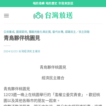
跳
咱的島嶼 咱的歷史 你我來放送
到
內
容
公民養成
,
國家認同
,
獨裁的進化與反撲
,
當代台灣
,
認識民主／民主防衛
青鳥夥伴桃園見
2024/12/23
台灣經濟民主連合
青鳥夥伴桃園見
經濟民主連合
青鳥夥伴桃園見
12/23週一晚上在桃園舉行的「濫權立委究責會」，歡迎桃
園以及其他各縣市的朋友一起來。