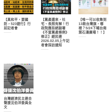
【真和平，要國
【黨產還來，社
【唯一可以收集到
防，523遊行】行
宅、長照有解！行
13款台灣旗，哪
前記者會
政院應拒絕副署
裡？5/24下晡台南
《不當黨產條例》
葉石濤廣場！！】
修正】經民連
2026.02.05上午記
者會採訪通知
台灣經濟民主連合
聲援沈伯洋委員全
文