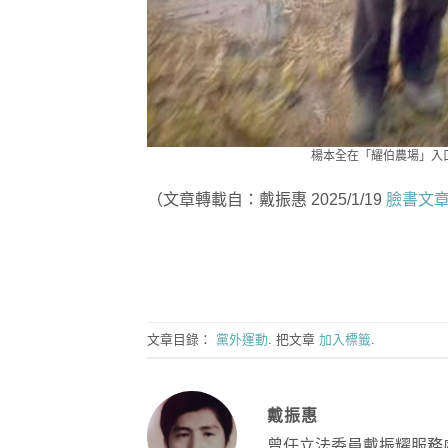
楊本全在「耀伯農場」入
（文章轉載自：戴振惠 2025/1/19
臉書文
文章目錄：
黨外運動
. 把文章
加入標籤
.
戴振惠
曾任立法委員戴振耀服務