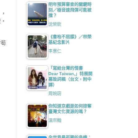
明年預算審查的關鍵時
刻／極音速飛彈可能被
），
擋？
疲，
沈榮欽
《書枱不屈膝》／林榮
基紀念影片
竹筍
李惠仁
「寫給台灣的情書
Dear Taiwan,」特展開
幕致詞稿（台文，附中
譯）
周婉窈
你知道京戲是如何掠奪
臺灣文化資源的嗎？
溫宗翰
全世界最孤獨的島嶼：