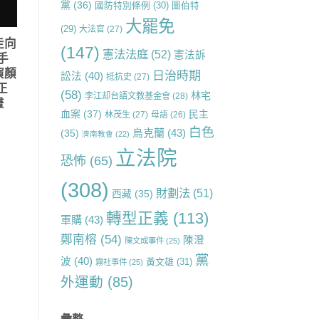
黨
(36)
國防特別條例
(30)
圖伯特
大罷免
(29)
大法官
(27)
走向
(147)
憲法法庭
(52)
憲法訴
手
演顏
日治時期
訟法
(40)
抵抗史
(27)
正
(58)
林宅
李江却台語文教基金會
(28)
畫
血案
(37)
民主
林茂生
(27)
母語
(26)
白色
烏克蘭
(43)
(35)
濟南教會
(22)
立法院
恐怖
(65)
(308)
財劃法
(51)
西藏
(35)
轉型正義
(113)
軍購
(43)
鄭南榕
(54)
陳澄
陳文成事件
(25)
黨
波
(40)
黃文雄
(31)
霧社事件
(25)
外運動
(85)