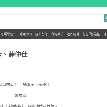
母語學習
認識中國
經典影像
台灣美學
短片劇場
尪仔圖(漫畫)
地
全、薛仲仕
典型的義工──楊本全、薛仲仕
戴振惠
仙山上種樹種花，我笑他捻花惹草。