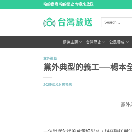
跳
咱的島嶼 咱的歷史 你我來放送
到
內
容
精選主題
台灣歷史
公民養成
黨外運動
黨外典型的義工──楊本
2025/01/19
戴振惠
黨外
一位默默付出的台灣好男兒，現在隱居甲