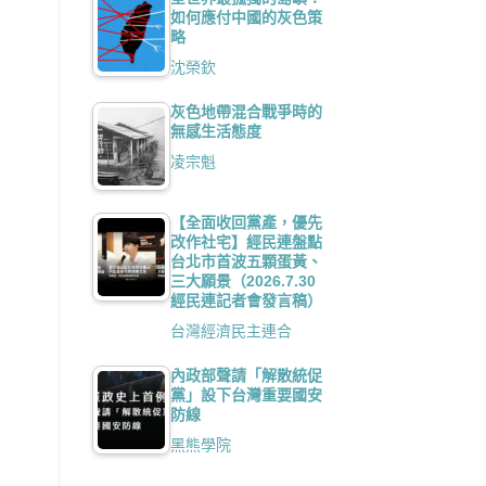
如何應付中國的灰色策
略
沈榮欽
灰色地帶混合戰爭時的
無感生活態度
凌宗魁
【全面收回黨產，優先
改作社宅】經民連盤點
台北市首波五顆蛋黃、
三大願景（2026.7.30
經民連記者會發言稿）
台灣經濟民主連合
內政部聲請「解散統促
黨」設下台灣重要國安
防線
黑熊學院