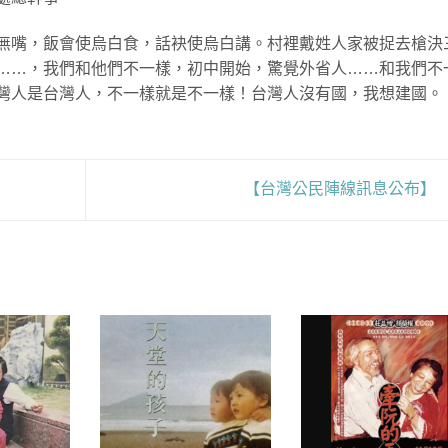
無嘴，飯會使烏白食，話袂使烏白講。村裡戴姓人家被捉去槍決
……，我們和他們不一樣，初中開始，驚覺外省人……和我們不
灣人是台灣人，不一樣就是不一樣！台灣人沒有國，我想建國。
【台灣公民陣線訊息公布】