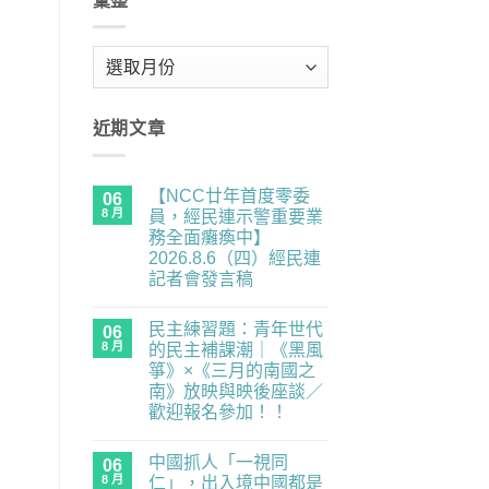
彙整
彙
整
近期文章
【NCC廿年首度零委
06
8 月
員，經民連示警重要業
務全面癱瘓中】
2026.8.6（四）經民連
記者會發言稿
在
尚
〈【NCC
無
民主練習題：青年世代
廿
06
留
年
言
8 月
的民主補課潮｜《黑風
首
箏》×《三月的南國之
度
零
南》放映與映後座談／
委
歡迎報名參加！！
員，
經
在
尚
民
〈民
無
連
中國抓人「一視同
主
06
留
示
練
言
8 月
仁」，出入境中國都是
警