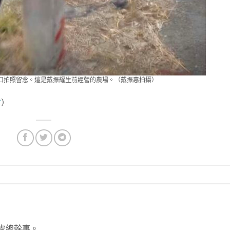
口拍照留念。這是戴振耀生前經營的農場。（戴振惠拍攝）
章
）
處總幹事。