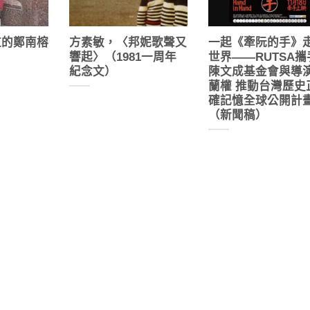
道的鄭南榕
方素敏，〈邦妮歌聲又
一起《牽阮的手》
響起〉（1981一周年
世界——RUTSA攜
紀念文）
陳文成基金會與導
蘭權 推動台灣歷史
確記憶全球公開計
（新聞稿）