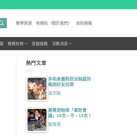
教學資源
有關阮（關於我們）
佮阮聯絡
圖
推薦好冊
答題挑戰
活動消息
熱門文章
多和身邊對政治無感的
親朋好友拉票
凌宗魁
蔣萬安缺席「毒防會
議」10次，不，13次！
張育萌