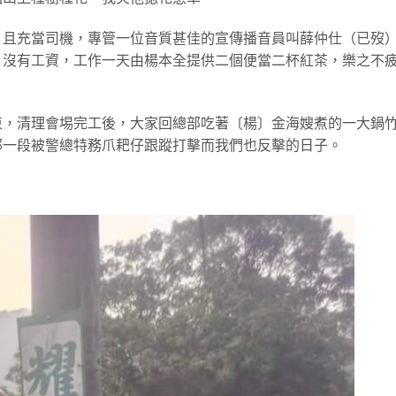
，且充當司機，專管一位音質甚佳的宣傳播音員叫薛仲仕（已歿
，沒有工資，工作一天由楊本全提供二個便當二杯紅茶，樂之不
束，清理會埸完工後，大家回總部吃著〔楊〕金海嫂煮的一大鍋
那一段被警總特務爪耙仔跟蹤打擊而我們也反擊的日子。