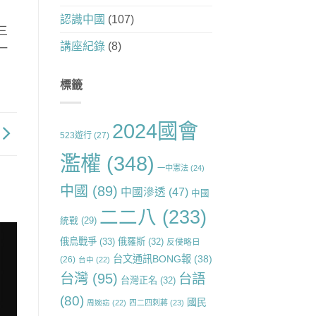
認識中國
(107)
三
講座紀錄
(8)
一
標籤
2024國會
523遊行
(27)
濫權
(348)
一中憲法
(24)
中國
(89)
中國滲透
(47)
中國
二二八
(233)
統戰
(29)
俄烏戰爭
(33)
俄羅斯
(32)
反侵略日
台文通訊BONG報
(38)
(26)
台中
(22)
台灣
(95)
台語
台灣正名
(32)
(80)
國民
周婉窈
(22)
四二四刺蔣
(23)