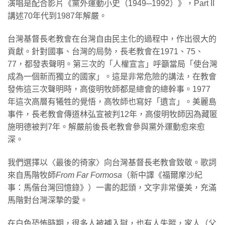
演唱是配合影片《黨外運動小史（1949─1992）》，Part II
講述70年代到1987年解嚴。
台灣基督長老教會在台灣自由民主化的過程中，作出很大的
貢獻。針對國事、台灣的局勢，長老教會在1971、75、
77，都發表聲明。第三次的「人權宣言」呼籲當局「使台灣
成為一個新而獨立的國家」。這是非常危險的講法，在教會
發佈這三次聲明時，高俊明牧師都是總會的總幹事。1977
年這次高層有犧牲的覺悟，高牧師也寫好「遺言」。美麗島
事件，長老教會傳道林弘宣被判12年，高俊明牧師因為藏匿
施明德被判7年。解嚴前後長老教會參與黨外運動愈來愈
深。
我們選擇以〈最後的徛家〉向台灣基督長老教會致敬。歌詞
來自馬階牧師
From Far Formosa
（新中譯《福爾摩沙紀
事：馬偕台灣回憶錄》）一書的起頭，文字非常優美，充滿
馬階對台灣深摯的愛。
在白色恐怖時期，很多人被補入獄，也有人失蹤，家人（父