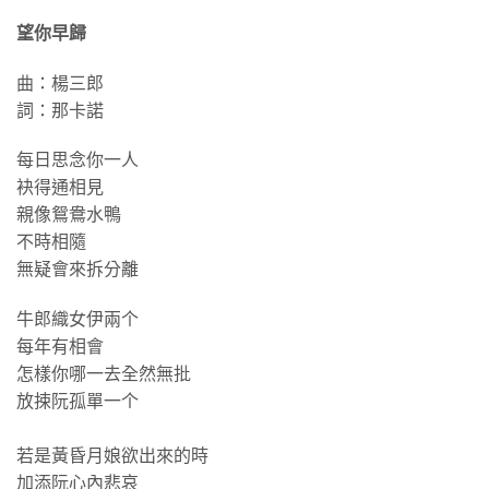
望你早歸
曲：楊三郎
詞：那卡諾
每日思念你一人
袂得通相見
親像鴛鴦水鴨
不時相隨
無疑會來拆分離
牛郎織女伊兩个
每年有相會
怎樣你哪一去全然無批
放捒阮孤單一个
若是黃昏月娘欲出來的時
加添阮心內悲哀