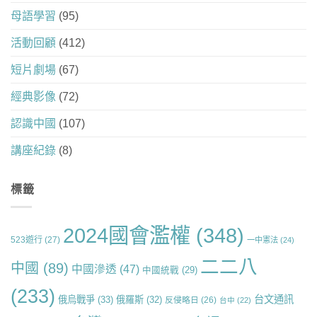
母語學習
(95)
活動回顧
(412)
短片劇場
(67)
經典影像
(72)
認識中國
(107)
講座紀錄
(8)
標籤
2024國會濫權
(348)
523遊行
(27)
一中憲法
(24)
二二八
中國
(89)
中國滲透
(47)
中國統戰
(29)
(233)
台文通訊
俄烏戰爭
(33)
俄羅斯
(32)
反侵略日
(26)
台中
(22)