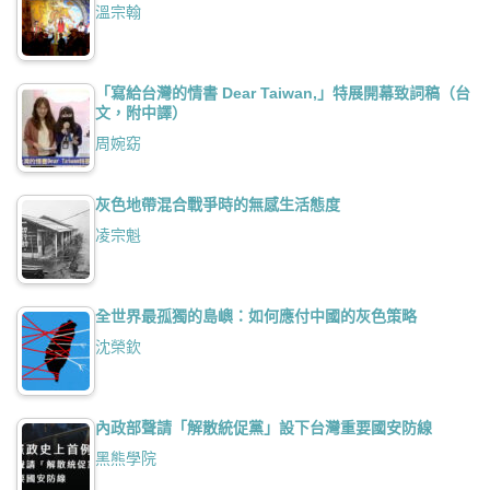
溫宗翰
「寫給台灣的情書 Dear Taiwan,」特展開幕致詞稿（台
文，附中譯）
周婉窈
灰色地帶混合戰爭時的無感生活態度
凌宗魁
全世界最孤獨的島嶼：如何應付中國的灰色策略
沈榮欽
內政部聲請「解散統促黨」設下台灣重要國安防線
黑熊學院