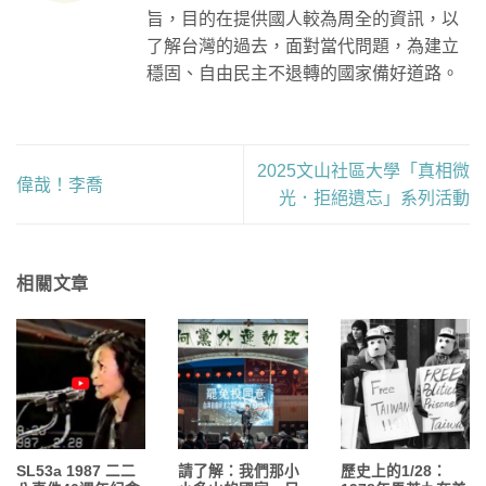
旨，目的在提供國人較為周全的資訊，以
了解台灣的過去，面對當代問題，為建立
穩固、自由民主不退轉的國家備好道路。
2025文山社區大學「真相微
偉哉！李喬
光．拒絕遺忘」系列活動
相關文章
SL53a 1987 二二
請了解：我們那小
歷史上的1/28：