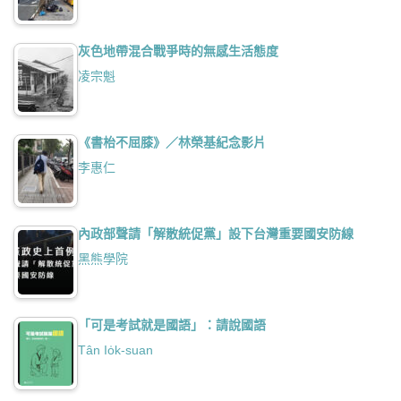
灰色地帶混合戰爭時的無感生活態度
凌宗魁
《書枱不屈膝》／林榮基紀念影片
李惠仁
內政部聲請「解散統促黨」設下台灣重要國安防線
黑熊學院
「可是考試就是國語」：請說國語
Tân Io̍k-suan