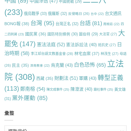
中國
(89)
中國滲透
(47)
中國統戰
(29)
(233)
台文通訊
俄烏戰爭
(33)
俄羅斯
(32)
反侵略日
(26)
台中
(22)
台灣
(95)
台語
(81)
BONG報
(38)
台灣正名
(32)
周婉窈
(22)
四
大
國民黨
(36)
國防特別條例
(30)
圖伯特
(29)
大法官
(27)
二四刺蔣
(23)
罷免
(147)
日
憲法法庭
(52)
憲法訴訟法
(40)
抵抗史
(27)
治時期
(58)
林宅血案
(37)
李江却台語文教基金會
(28)
林茂生
(27)
母語
立法
白色恐怖
(65)
烏克蘭
(43)
民主
(35)
(26)
濟南教會
(22)
院
(308)
轉型正義
財劃法
(51)
軍購
(43)
西藏
(35)
(113)
鄭南榕
(54)
陳澄波
(40)
黃文雄
陳文成事件
(25)
霧社事件
(25)
黨外運動
(85)
(31)
彙整
彙