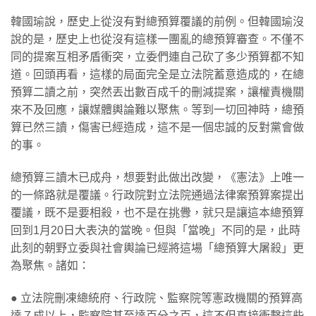
韓國瑜說，歷史上從沒有對總預算覆議的前例。但韓國瑜沒
說的是，歷史上也從沒有這樣一團亂的總預算審查。不僅不
同的提案互相矛盾衝突，立委們連自己砍了多少預算都不知
道。回頭再看，這樣的局面完全是立法院蓄意造成的，在總
預算二讀之前，突然丟出數百成千的刪減提案，讓權責機關
來不及回應，讓媒體輿論難以聚焦。等到一切回神時，總預
算已然三讀，傷害已經造成，這不是一個忠誠的反對黨會做
的事。
總預算三讀木已成舟，想要對此做出改變，《憲法》上唯一
的一條路就是覆議。行政院對立法院通過法律案預算案提出
覆議，既不是要相殺，也不是在挑釁，就只是讓這本總預算
回到1月20日大表決的當晚。但與「當晚」不同的是，此時
此刻的朝野立委與社會輿論已經將這場「總預算大屠殺」更
為聚焦。諸如：
● 立法院刪凍總統府、行政院、監察院等憲政機關的預算高
達７成以上，監察院甚至達百分之百，這不但直接衝擊這些