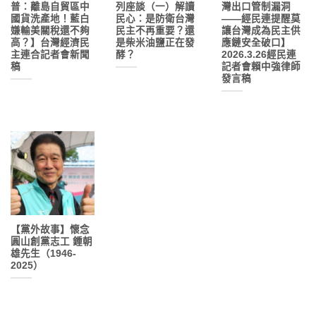
普：離島自貿區中
列座談（一）解讀
灣出口管制漏洞
國貨洗產地！藍白
民心：是防衛台灣
——經民連提醒莫
嫌輸美關稅還不夠
民主不再重要？還
讓台灣成為民主供
高？】台灣經濟民
是柴米油鹽正在發
應鏈安全破口】
主連合記者會新聞
酵？
2026.3.26經民連
稿
記者會賴中強律師
發言稿
【黨外故事】懷念
圓山創黨志工 鍾朝
雄先生（1946-
2025）