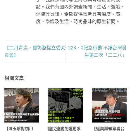
點。我們有國內外調查新聞、生活、遊戲、
消費等資訊，希望提供讀者具有深度、廣
度、樂趣及生活、時尚品味的原生新聞。
【二月青鳥，雲彰濫權立委究
228・0紀念行動 不讓台灣發
責會】
生第三次「二二八」
相關文章
【陳玉珍對槓川
經民連罷免運動系
【從美超微案看台