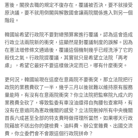
憲後，閣揆去職的規定不復存在，覆議被否決，要不就接受
原決議，要不就用倒閣與解散國會讓兩院關係進入到另一個
階段。
韓國瑜希望行政院不要對總預算案進行覆議，認為這會造成
行政立法兩院新的衝突，這顯然是對覆議制度的誤解。因為
在憲法增修條文通過後，覆議這個機制幾乎已經洗淨了它的
殺伐之氣。行政院提覆議，其實就只是希望立法院「再考
慮」，希望它最好不要這樣做決定而已，哪有什麼衝突。
更何況，韓國瑜現在這麼在意兩院不要衝突，那立法院把行
政院的業務費砍了一半，幾乎三月以後就難以維持原有服務
量能時，有沒有在意兩院衝突？你立法院把監察院九成六的
業務費全砍了，導致監委有車沒油還得自掏腰包查案時，有
沒有在意過同為憲政機關的感受？立法院刪掉所有中央機關
首長六成甚至全部的特支費時做得理所當然，如果哪天行政
院藉故不送出你的健檢費、油料費、辦公室雜費、出國交流
費，你立委們會不會跟這個行政院拼命？