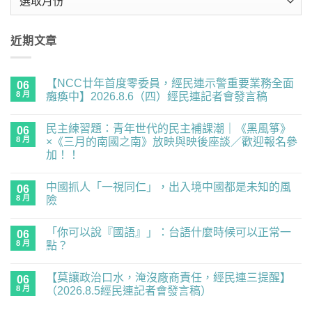
整
近期文章
【NCC廿年首度零委員，經民連示警重要業務全面
06
8 月
癱瘓中】2026.8.6（四）經民連記者會發言稿
在
尚
〈【NCC
無
民主練習題：青年世代的民主補課潮｜《黑風箏》
廿
06
留
年
言
8 月
×《三月的南國之南》放映與映後座談／歡迎報名參
首
加！！
度
零
在
尚
委
〈民
無
員，
中國抓人「一視同仁」，出入境中國都是未知的風
主
06
留
經
練
言
8 月
險
民
習
連
題：
在
尚
示
青
〈中
無
警
「你可以說『國語』」：台語什麼時候可以正常一
年
國
06
留
重
世
抓
言
8 月
點？
要
代
人
業
的
「一
在
尚
務
民
視
〈「你
無
全
【莫讓政治口水，淹沒廠商責任，經民連三提醒】
主
同
可
06
留
面
補
仁」，
以
言
8 月
（2026.8.5經民連記者會發言稿）
癱
課
出
說
瘓
潮
入
『國
在
尚
中】