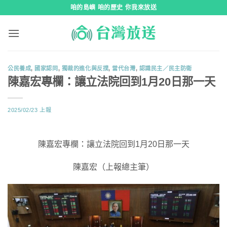
跳
咱的島嶼 咱的歷史 你我來放送
到
內
容
公民養成
,
國家認同
,
獨裁的進化與反撲
,
當代台灣
,
認識民主／民主防衛
陳嘉宏專欄：讓立法院回到1月20日那一天
2025/02/23
上報
陳嘉宏專欄：讓立法院回到1月20日那一天
陳嘉宏（上報總主筆）