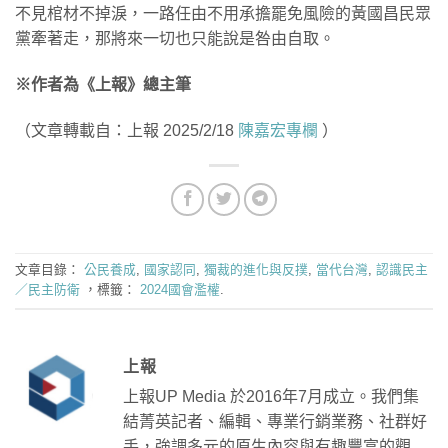
不見棺材不掉淚，一路任由不用承擔罷免風險的黃國昌民眾
黨牽著走，那將來一切也只能說是咎由自取。
※作者為《上報》總主筆
（文章轉載自：上報 2025/2/18
陳嘉宏專欄
）
文章目錄：
公民養成
,
國家認同
,
獨裁的進化與反撲
,
當代台灣
,
認識民主
／民主防衛
，標籤：
2024國會濫權
.
上報
上報UP Media 於2016年7月成立。我們集
結菁英記者、編輯、專業行銷業務、社群好
手，強調多元的原生內容與有趣豐富的觀