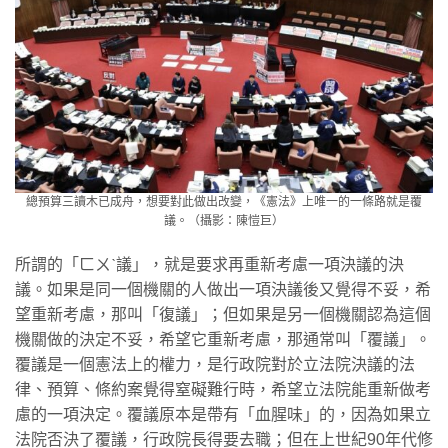
總預算三讀木已成舟，想要對此做出改變，《憲法》上唯一的一條路就是覆
議。（攝影：陳愷巨）
所謂的「ㄈㄨˋ議」，就是要求再重新考慮一項決議的決
議。如果是同一個機關的人做出一項決議後又覺得不妥，希
望重新考慮，那叫「復議」；但如果是另一個機關認為這個
機關做的決定不妥，希望它重新考慮，那通常叫「覆議」。
覆議是一個憲法上的權力，是行政院對於立法院決議的法
律、預算、條約案覺得窒礙難行時，希望立法院能重新做考
慮的一項決定。覆議原本是帶有「血腥味」的，因為如果立
法院否決了覆議，行政院長得要去職；但在上世紀90年代修