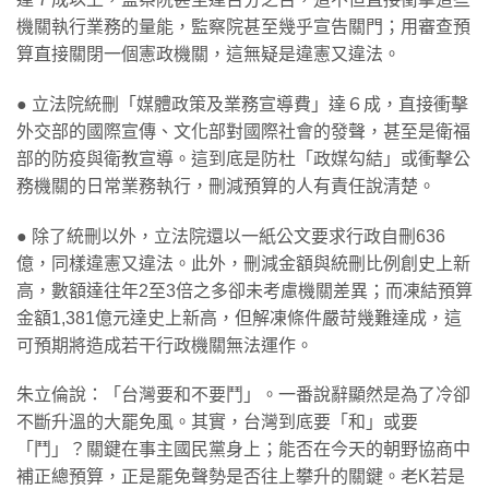
機關執行業務的量能，監察院甚至幾乎宣告關門；用審查預
算直接關閉一個憲政機關，這無疑是違憲又違法。
● 立法院統刪「媒體政策及業務宣導費」達６成，直接衝擊
外交部的國際宣傳、文化部對國際社會的發聲，甚至是衛福
部的防疫與衛教宣導。這到底是防杜「政媒勾結」或衝擊公
務機關的日常業務執行，刪減預算的人有責任說清楚。
● 除了統刪以外，立法院還以一紙公文要求行政自刪636
億，同樣違憲又違法。此外，刪減金額與統刪比例創史上新
高，數額達往年2至3倍之多卻未考慮機關差異；而凍結預算
金額1,381億元達史上新高，但解凍條件嚴苛幾難達成，這
可預期將造成若干行政機關無法運作。
朱立倫說：「台灣要和不要鬥」。一番說辭顯然是為了冷卻
不斷升溫的大罷免風。其實，台灣到底要「和」或要
「鬥」？關鍵在事主國民黨身上；能否在今天的朝野協商中
補正總預算，正是罷免聲勢是否往上攀升的關鍵。老K若是