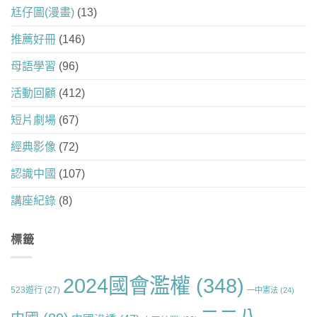
尪仔圖(漫畫)
(13)
推薦好冊
(146)
母語學習
(96)
活動回顧
(412)
短片劇場
(67)
經典影像
(72)
認識中國
(107)
講座紀錄
(8)
標籤
2024國會濫權
(348)
523遊行
(27)
一中憲法
(24)
二二八