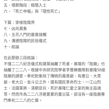
五、埋葬階段：極簡入土
六、「死亡申報」與「隱性死亡」
下篇：穿梭陰陽界
七、凶兆異象
八、五花八門的靈異接觸
九、溝通陰陽的民俗儀式
十、結論
在此節錄三段結論：
不僅二二八紀念儀式和建築抽離了死者，基隆的「陰廟」也
抽離了二二八。根據中央研究院學者李豐楙團隊對基隆58座
陰廟的調查，奉祀對象除了傳統的萬善爺、有應公、大眾
爺、老大公、金斗公之外，還有國民革命烈士、一江山烈
士、法國軍將、清朝官兵、死於基隆仁愛之家的無主孤魂
等。然而作為二二八浮屍累累的重災區，卻沒有一座陰廟專
門奉祀二二八的亡靈。