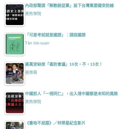
內政部聲請「解散統促黨」設下台灣重要國安防線
黑熊學院
「可是考試就是國語」：請說國語
Tân Io̍k-suan
蔣萬安缺席「毒防會議」10次，不，13次！
張育萌
中國抓人「一視同仁」，出入境中國都是未知的風險
黑熊學院
《書枱不屈膝》／林榮基紀念影片