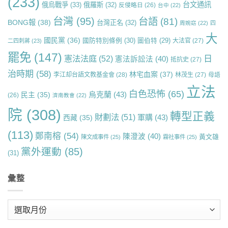
(233)
台文通訊
俄烏戰爭
(33)
俄羅斯
(32)
反侵略日
(26)
台中
(22)
台灣
(95)
台語
(81)
BONG報
(38)
台灣正名
(32)
周婉窈
(22)
四
大
國民黨
(36)
國防特別條例
(30)
圖伯特
(29)
大法官
(27)
二四刺蔣
(23)
罷免
(147)
日
憲法法庭
(52)
憲法訴訟法
(40)
抵抗史
(27)
治時期
(58)
林宅血案
(37)
李江却台語文教基金會
(28)
林茂生
(27)
母語
立法
白色恐怖
(65)
烏克蘭
(43)
民主
(35)
(26)
濟南教會
(22)
院
(308)
轉型正義
財劃法
(51)
軍購
(43)
西藏
(35)
(113)
鄭南榕
(54)
陳澄波
(40)
黃文雄
陳文成事件
(25)
霧社事件
(25)
黨外運動
(85)
(31)
彙整
彙
整