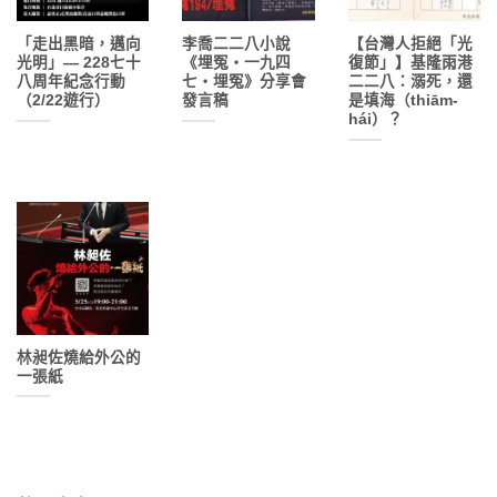
「走出黑暗，邁向
李喬二二八小說
【台灣人拒絕「光
光明」— 228七十
《埋冤・一九四
復節」】基隆雨港
八周年紀念行動
七・埋冤》分享會
二二八：溺死，還
（2/22遊行）
發言稿
是填海（thiām-
hái）？
林昶佐燒給外公的
一張紙