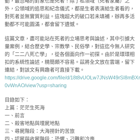
動，最忽略的對象也是死者！除了私領域（死者家屬）之
外，公領域的追思和紀念儀式，都是生者表演給生者看的，
對死者並無實質利益。這塊超大的破口若未填補，辦再多活
動都不可能圓滿，都會留下遺憾。
這篇文章，盡可能站在死者的立場思考與論述，其中引據大
量案例，結合歷史學、宗教學、民俗學，對這迄今無人研究
的「二二八死亡學」，從各個面向作一初探。由於是環環相
扣的系統性論述，精簡頗不容易。茲將全文放在雲端，留下
連結，對該文有興趣者可直接下載。
https://drive.google.com/file/d/18t8vUOLw7JNsW49rSl8mBXr
0vWnAO/view?usp=sharing
目錄如下：
上篇：茫茫生死海
一、前言
二、殺害地點與埋屍地點
三、尋屍階段：大海撈針的苦旅
四、認屍與收屍階段：恐懼、刁難和冷喪