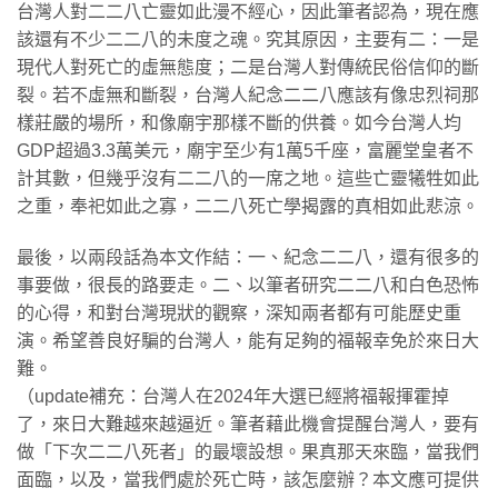
台灣人對二二八亡靈如此漫不經心，因此筆者認為，現在應
該還有不少二二八的未度之魂。究其原因，主要有二：一是
現代人對死亡的虛無態度；二是台灣人對傳統民俗信仰的斷
裂。若不虛無和斷裂，台灣人紀念二二八應該有像忠烈祠那
樣莊嚴的場所，和像廟宇那樣不斷的供養。如今台灣人均
GDP超過3.3萬美元，廟宇至少有1萬5千座，富麗堂皇者不
計其數，但幾乎沒有二二八的一席之地。這些亡靈犧牲如此
之重，奉祀如此之寡，二二八死亡學揭露的真相如此悲涼。
最後，以兩段話為本文作結：一、紀念二二八，還有很多的
事要做，很長的路要走。二、以筆者研究二二八和白色恐怖
的心得，和對台灣現狀的觀察，深知兩者都有可能歷史重
演。希望善良好騙的台灣人，能有足夠的福報幸免於來日大
難。
（update補充：台灣人在2024年大選已經將福報揮霍掉
了，來日大難越來越逼近。筆者藉此機會提醒台灣人，要有
做「下次二二八死者」的最壞設想。果真那天來臨，當我們
面臨，以及，當我們處於死亡時，該怎麼辦？本文應可提供