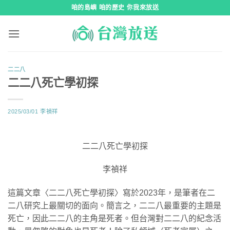
跳
咱的島嶼 咱的歷史 你我來放送
到
內
容
二二八
二二八死亡學初探
2025/03/01
李禎祥
二二八死亡學初探
李禎祥
這篇文章〈二二八死亡學初探〉寫於2023年，是筆者在二
二八研究上最關切的面向。簡言之，二二八最重要的主題是
死亡，因此二二八的主角是死者。但台灣對二二八的紀念活