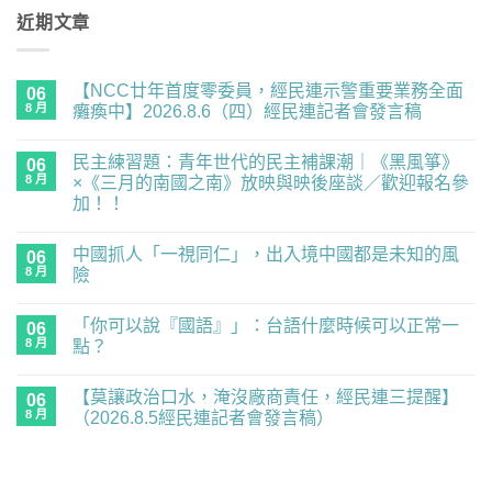
近期文章
【NCC廿年首度零委員，經民連示警重要業務全面
06
8 月
癱瘓中】2026.8.6（四）經民連記者會發言稿
在
尚
〈【NCC
無
民主練習題：青年世代的民主補課潮｜《黑風箏》
廿
06
留
年
言
8 月
×《三月的南國之南》放映與映後座談／歡迎報名參
首
加！！
度
零
在
尚
委
〈民
無
員，
中國抓人「一視同仁」，出入境中國都是未知的風
主
06
留
經
練
言
8 月
險
民
習
連
題：
在
尚
示
青
〈中
無
警
「你可以說『國語』」：台語什麼時候可以正常一
年
國
06
留
重
世
抓
言
8 月
點？
要
代
人
業
的
「一
在
尚
務
民
視
〈「你
無
全
【莫讓政治口水，淹沒廠商責任，經民連三提醒】
主
同
可
06
留
面
補
仁」，
以
言
8 月
（2026.8.5經民連記者會發言稿）
癱
課
出
說
瘓
潮
入
『國
在
尚
中】
｜
境
語』」：
〈【莫
無
2026.8.6（四）
《黑
中
台
讓
留
經
風
國
語
政
言
民