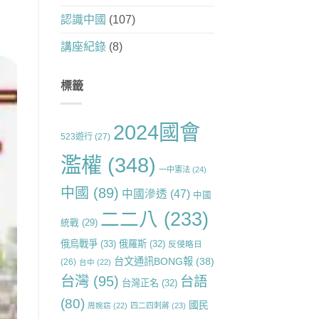
認識中國
(107)
講座紀錄
(8)
標籤
2024國會
523遊行
(27)
濫權
(348)
一中憲法
(24)
中國
(89)
中國滲透
(47)
中國
二二八
(233)
統戰
(29)
俄烏戰爭
(33)
俄羅斯
(32)
反侵略日
台文通訊BONG報
(38)
(26)
台中
(22)
台灣
(95)
台語
台灣正名
(32)
(80)
國民
周婉窈
(22)
四二四刺蔣
(23)