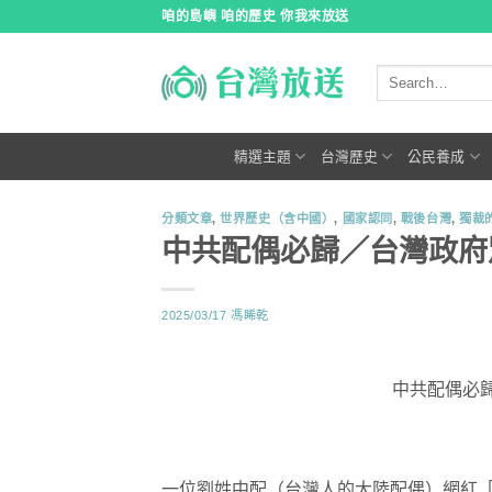
跳
咱的島嶼 咱的歷史 你我來放送
到
內
容
精選主題
台灣歷史
公民養成
分類文章
,
世界歷史（含中國）
,
國家認同
,
戰後台灣
,
獨裁
中共配偶必歸／台灣政府
2025/03/17
馮睎乾
中共配偶必
一位劉姓中配（台灣人的大陸配偶）網紅