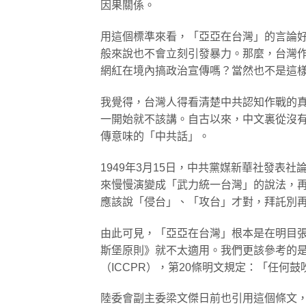
因果關係。
用這個標準來看，「亞亞在台灣」的言論
般來說也不會立刻引發暴力。那麼，台灣
網紅在境內搞政治宣傳嗎？當然也不是這
我覺得，台灣人得看清楚中共認知作戰的
一開始就不該講。自古以來，中文裏從沒
傳意味的「中共話」。
1949年3月15日，中共黨媒新華社發表
來慢慢演變成「武力統一台灣」的說法，
應該說「侵台」、「攻台」才對，拜託別
由此可見，「亞亞在台灣」根本是在明目
斯堡原則》就不太適用。我們更該參考的是聯
（ICCPR），第20條明文規定：「任何
陸委會副主委梁文傑日前也引用這個條文