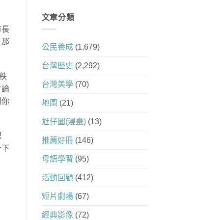
文章分類
市長
。那
公民養成
(1,679)
台灣歷史
(2,292)
秩
台灣美學
(70)
言論
判你
地圖
(21)
尪仔圖(漫畫)
(13)
理
推薦好冊
(146)
一下
母語學習
(95)
活動回顧
(412)
短片劇場
(67)
經典影像
(72)