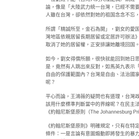
論，像是「大陸武力統一台灣，已經不需
人雖在台灣，卻依然對她的祖国念念不忘
所謂「精誠所至，金石為開」，劉女的愛
灣地區依親居留長期居留或定居許可辦法》
取消了她的居留權，正安排讓她離境回国
如今，劉女得償所願，很快就能回到她日
是，竟然有人跳出來反對，如馬英九表示
自由的保護範圍內？台灣是自由、法治國
呢？
平心而論，王鴻薇的疑問也有道理，台灣
該用什麼標準判斷當中的界線呢？在民主法
《約翰尼斯堡原則（The Johannesburg P
《約翰尼斯堡原則》明確規定，只有在特
條件：一是言論有意圖煽動即將發生的暴