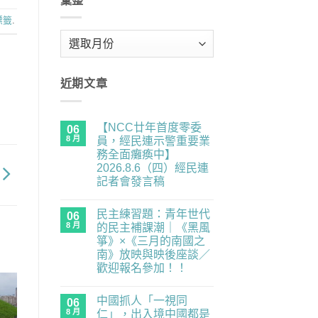
彙整
標籤
.
彙
整
近期文章
【NCC廿年首度零委
06
8 月
員，經民連示警重要業
務全面癱瘓中】
2026.8.6（四）經民連
記者會發言稿
在
尚
〈【NCC
無
民主練習題：青年世代
廿
06
留
年
言
8 月
的民主補課潮｜《黑風
首
箏》×《三月的南國之
度
零
南》放映與映後座談／
委
歡迎報名參加！！
員，
經
在
尚
民
〈民
無
連
中國抓人「一視同
主
06
留
示
練
言
8 月
仁」，出入境中國都是
警