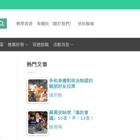
教學資源
有關阮（關於我們）
佮阮聯絡
圖
推薦好冊
答題挑戰
活動消息
熱門文章
多和身邊對政治無感的
親朋好友拉票
凌宗魁
蔣萬安缺席「毒防會
議」10次，不，13次！
張育萌
言