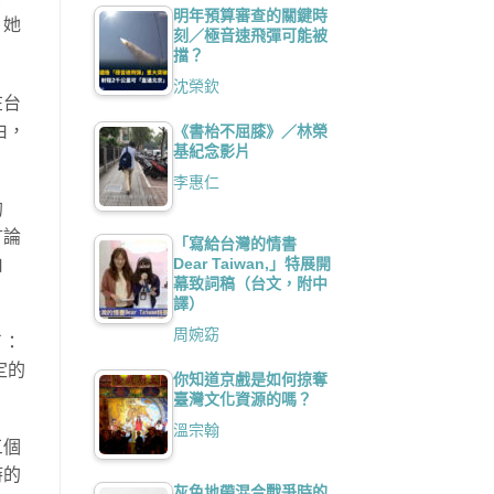
明年預算審查的關鍵時
。她
刻／極音速飛彈可能被
擋？
沈榮欽
在台
由，
《書枱不屈膝》／林榮
基紀念影片
李惠仁
的
言論
「寫給台灣的情書
Dear Taiwan,」特展開
由
幕致詞稿（台文，附中
譯）
周婉窈
了：
定的
你知道京戲是如何掠奪
臺灣文化資源的嗎？
溫宗翰
三個
時的
灰色地帶混合戰爭時的