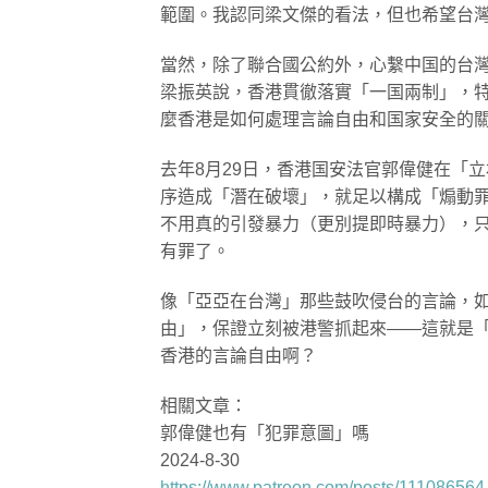
範圍。我認同梁文傑的看法，但也希望台
當然，除了聯合國公約外，心繫中国的台
梁振英說，香港貫徹落實「一国兩制」，
麼香港是如何處理言論自由和国家安全的
去年8月29日，香港国安法官郭偉健在「
序造成「潛在破壞」，就足以構成「煽動
不用真的引發暴力（更別提即時暴力），
有罪了。
像「亞亞在台灣」那些鼓吹侵台的言論，
由」，保證立刻被港警抓起來——這就是
香港的言論自由啊？
相關文章：
郭偉健也有「犯罪意圖」嗎
2024-8-30
https://www.patreon.com/posts/111086564