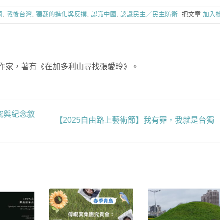
同
,
戰後台灣
,
獨裁的進化與反撲
,
認識中國
,
認識民主／民主防衛
. 把文章
加入
作家，著有《在加多利山尋找張愛玲》。
究與紀念敘
【2025自由路上藝術節】我有罪，我就是台獨