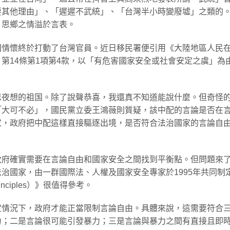
要其他理由」、「遲遲不武統」、「台灣半小時變廢墟」之類的
，思鄉之情溢於言表。
国情懷終於打動了台灣官員。近日移民署便引用《大陸地區人民
第14條第1項第4款，以「有危害國家安全或社會安定之虞」為
。
思夜想的祖国。除了說聲恭喜，我還真不知道能說什麼。但奇怪
「大可不必」，國民黨立委王鴻薇則質疑，該中配的言論是否在
家，政府把中配這樣直接驅逐出境，是否符合法治國家的言論自
政府確實需要在言論自由和國家安全之間找到平衡點。但問題來
治國家，由一群國際法、人權及國家安全專家於1995年共同制
rinciples）》很值得參考。
定情況下，政府才能正當限制言論自由。具體來說，這需要符合
力；二是言論很可能引發暴力；三是言論與暴力之間有直接且即