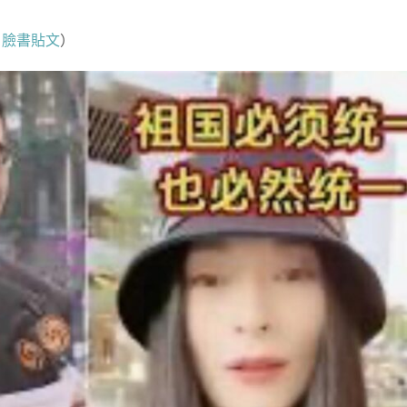
4
臉書貼文
）