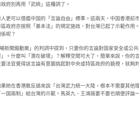
灣政府別再用「武統」這種詞了。
灣人更可以借鑑中国的「言論自由」標準。這兩天，中国香港前
特區政府亦按照「基本法」的規定施政，對台灣已起了示範作用
關係呢？
立場新聞煽動案」的判詞中提到，只要你的言論對国家安全或公共
罪」。什麼叫「潛在破壞」？解釋空間可大了，簡單來說，你的
只要法官覺得該言論有意圖挑起對中央或特區政府的藐視，就夠
如果她在香港敢反過來說「台灣武力統一大陸，根本不需要其他
「一国兩制」給台灣的示範。馬英九、王鴻薇要不要也順便評論