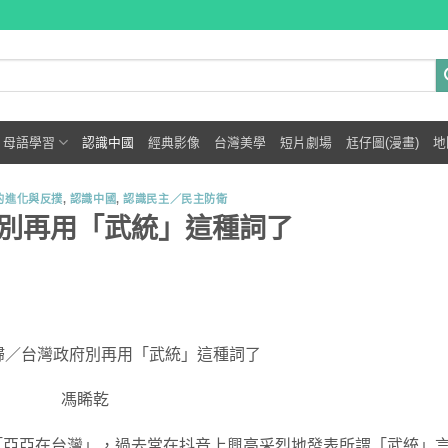
母語學習
認識中國
經典影像
台灣美學
短片劇場
尪仔圖(漫畫)
地
的進化與反撲
,
認識中國
,
認識民主／民主防衛
別再用「武統」這種詞了
歸／台灣政府別再用「武統」這種詞了
馮睎乾
「亞亞在台灣」，過去常在抖音上興高采烈地發表所謂「武統」