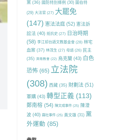
黨
(36)
國防特別條例
(30)
圖伯特
大罷免
(29)
大法官
(27)
(147)
憲法法庭
(52)
憲法訴
日治時期
訟法
(40)
抵抗史
(27)
(58)
林宅
李江却台語文教基金會
(28)
血案
(37)
民主
林茂生
(27)
母語
(26)
白色
烏克蘭
(43)
(35)
濟南教會
(22)
立法院
恐怖
(65)
(308)
財劃法
(51)
西藏
(35)
轉型正義
(113)
軍購
(43)
鄭南榕
(54)
陳澄
陳文成事件
(25)
黨
波
(40)
黃文雄
(31)
霧社事件
(25)
外運動
(85)