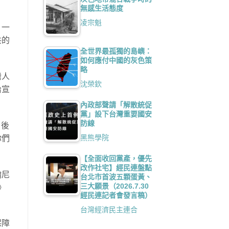
無感生活態度
凌宗魁
，一
共的
全世界最孤獨的島嶼：
如何應付中國的灰色策
略
灣人
沈榮欽
治宣
內政部聲請「解散統促
黨」設下台灣重要國安
防線
，後
黑熊學院
你們
【全面收回黨產，優先
改作社宅】經民連盤點
翰尼
台北市首波五顆蛋黃、
三大願景（2026.7.30
》
經民連記者會發言稿）
台灣經濟民主連合
保障