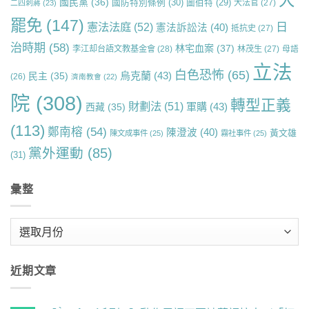
國民黨
(36)
國防特別條例
(30)
圖伯特
(29)
大法官
(27)
二四刺蔣
(23)
罷免
(147)
日
憲法法庭
(52)
憲法訴訟法
(40)
抵抗史
(27)
治時期
(58)
林宅血案
(37)
李江却台語文教基金會
(28)
林茂生
(27)
母語
立法
白色恐怖
(65)
烏克蘭
(43)
民主
(35)
(26)
濟南教會
(22)
院
(308)
轉型正義
財劃法
(51)
軍購
(43)
西藏
(35)
(113)
鄭南榕
(54)
陳澄波
(40)
黃文雄
陳文成事件
(25)
霧社事件
(25)
黨外運動
(85)
(31)
彙整
彙
整
近期文章