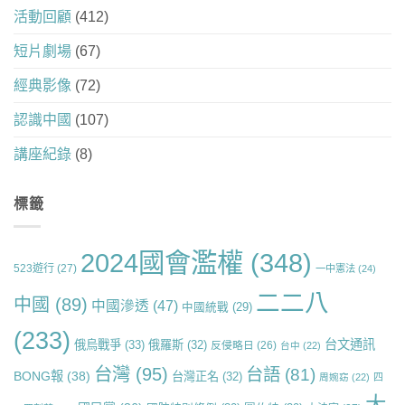
活動回顧
(412)
短片劇場
(67)
經典影像
(72)
認識中國
(107)
講座紀錄
(8)
標籤
2024國會濫權
(348)
523遊行
(27)
一中憲法
(24)
二二八
中國
(89)
中國滲透
(47)
中國統戰
(29)
(233)
台文通訊
俄烏戰爭
(33)
俄羅斯
(32)
反侵略日
(26)
台中
(22)
台灣
(95)
台語
(81)
BONG報
(38)
台灣正名
(32)
周婉窈
(22)
四
大