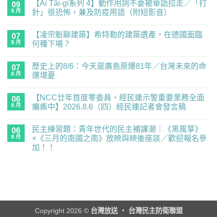
【Ài Tâi-gí系列 4】動作用詞不要被華語拉走／「打
09
8 月
針」很恐怖，兼及防疫用語（附短影音）
在
尚
〈【Ài
無
【凌宗魁聊建築】希特勒的建築遺產，在德國面臨
Tâi-
07
留
gí
言
8 月
何種下場？
系
列
在
尚
4】
〈【凌
無
歷史上的8/6：今天是廣島原爆81年／台灣未來的命
動
宗
07
留
作
魁
言
8 月
運堪憂
用
聊
詞
建
在
尚
不
築】
〈歷
無
【NCC廿年首度零委員，經民連示警重要業務全面
要
希
史
06
留
被
特
上
言
8 月
癱瘓中】2026.8.6（四）經民連記者會發言稿
華
勒
的
語
的
8/6：
在
尚
拉
建
今
〈【NCC
無
民主練習題：青年世代的民主補課潮｜《黑風箏》
走
築
天
廿
06
留
／
遺
是
年
言
8 月
×《三月的南國之南》放映與映後座談／歡迎報名參
「打
產，
廣
首
加！！
針」
在
島
度
很
德
原
零
在
尚
恐
國
爆
委
〈民
無
怖，
面
81
員，
主
留
兼
臨
年
經
練
言
及
何
／
民
習
防
種
台
連
題：
疫
下
灣
示
青
用
場？〉
未
警
年
語
中
來
重
世
Copyright 2026 ©
台灣放送 ‧ 台灣民主防衛聯盟
（附
的
要
代
短
命
業