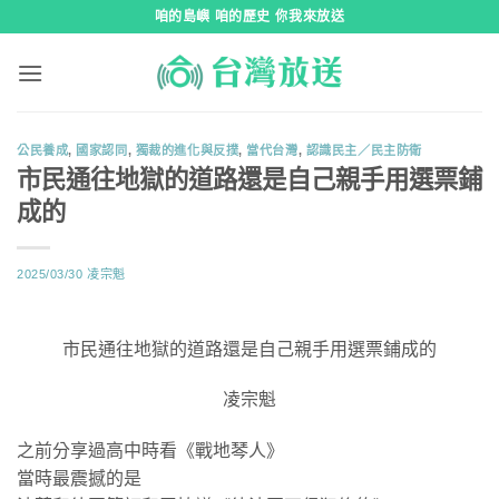
跳
咱的島嶼 咱的歷史 你我來放送
到
內
容
公民養成
,
國家認同
,
獨裁的進化與反撲
,
當代台灣
,
認識民主／民主防衛
市民通往地獄的道路還是自己親手用選票鋪
成的
2025/03/30
凌宗魁
市民通往地獄的道路還是自己親手用選票鋪成的
凌宗魁
之前分享過高中時看《戰地琴人》
當時最震撼的是