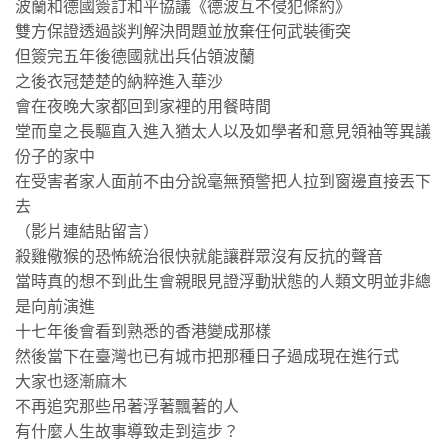
波蘭和德國簽訂和平協議《德波互不侵犯條約》
雙方保證透過談判解決問題並放棄任何武裝衝突
但簽完五年後德國就出兵佔領波蘭
之後衣冠楚楚的納粹進入華沙
會在夜晚大家都回到家裡的用餐時間
堂而皇之長驅直入進入猶太人以及如學者和意見領袖等異議
份子的家中
在受害者家人面前不由分說毫無預警把人拉到窗邊直接丟下
去
（影片連結貼留言）
殺雞儆猴的恐怖統治很快就能讓群眾沒有反抗的聲音
當時真的想不到此生會親眼見證浮動狀態的人類文明並非總
是向前演進
十七年後會看到熟悉的香港變成那樣
然後當下在臺灣也已有城市把那種日子過成現在進行式
大家也逐漸麻木
不再追究那些吊著浮著飄著的人
有什麼人生故事導致走到這步？