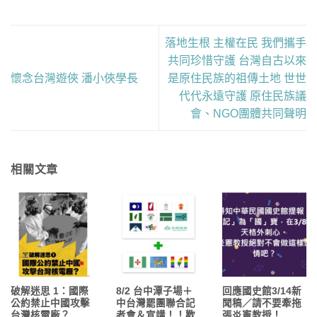
落地生根 主權在民 我們攜手
共同珍惜守護 台灣自古以來
懷念台灣遊俠 潘小俠學長
是原住民族的祖傳土地 世世
代代永遠守護 原住民族議
會、NGO團體共同聲明
相關文章
破解迷思 1：國際
8/2 台中潭子場＋
回應國史館3/14新
公約禁止中國攻擊
中台灣罷團聯合記
聞稿／請不要牽拖
台灣核電廠？
者會＆宣講！！歡
張炎憲教授！