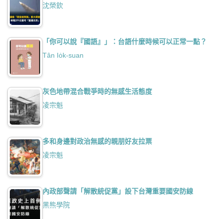
沈榮欽
「你可以說『國語』」：台語什麼時候可以正常一點？
Tân Io̍k-suan
灰色地帶混合戰爭時的無感生活態度
凌宗魁
多和身邊對政治無感的親朋好友拉票
凌宗魁
內政部聲請「解散統促黨」設下台灣重要國安防線
黑熊學院