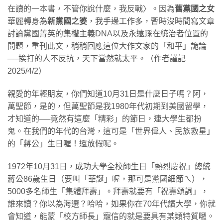
在讀的一本書，不管你說什麼，我反戰〉。因為
舊黨國之女
華麗轉身為
新黨國之婆
，我手邊工作多，暫時沒時間寫文章
討論黨國菁英的集權主義DNA以及永遠踩在統治者位置的
問題，重刊此文，稍稍回應這位大作文家的「和平」詭論
──挨打的人不反抗，天下當然就太平。（作者謹記
2025/4/2）
親愛的年輕朋友，你們知道10月31日是什麼日子嗎？阿，
萬聖節，是的，但萬聖節是我1980年代初期到美國留學，
才知道的──竟然有這麼「精彩」的節日，連大學生都扮
鬼。在我們的年代的台灣，這可是「世界偉人、民族救星」
的「蔣公」生日喔！還放假呢。
1972年10月31日，成功大學全校師生日「熱烈慶祝」總統
蔣公86歲生日（要叫「華誕」喔，那可是黨國細節ㄟ），
5000多名師生「集體拜壽」。拜壽就要有「祝壽頌詞」，
誰來讀？你以為海選？哈哈，如果你在70年代讀大學，你就
會知道，能蒙「校方師長」寵信的就是要具有某類特質囉。