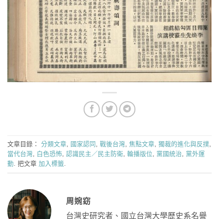
文章目錄：
分類文章
,
國家認同
,
戰後台灣
,
焦點文章
,
獨裁的進化與反撲
,
當代台灣
,
白色恐怖
,
認識民主／民主防衛
,
輪播版位
,
黨國統治
,
黨外運
動
. 把文章
加入標籤
.
周婉窈
台灣史研究者、國立台灣大學歷史系名譽