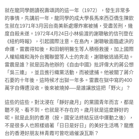
就在龍同學朗讀祝壽頌詞的這一年（1972），發生非常多
的事情，先講前一年，龍同學的成大學長馬來西亞僑生陳欽
生就在1971年3月因台南美新處爆炸案被捕，受盡苦刑，幾
度自殺未遂。1972年4月24日小林偷渡的謝聰敏的信刊登在
《紐約時報》，引起國際注意。在島內，謝聰敏面臨處決的
命運，雷震得知後，和田朝明醫生等人積極救援，加上國際
人權組織和海外台獨聯盟等人士的奔走，謝聰敏逃過死劫。
雷震是誰？就是因為他辦的《自由中國》批評偉大的蔣公想
「吳三連」，並且進行織黨活動，而被逮捕。他被關了蔣介
石要的十年後，這時候才出獄一年多。雷震在獄中寫的400
萬字自傳遭沒收，後來被燒掉──是誰讓放這把「野火」？
這些的這些，對沈浸在「靜好歲月」的黨國青年而言，都是
聽不見、看不到，也就是不存在的。歲月就是這麼靜好的
呢。就是此刻的香港（按，國安法終結反送中運動之後），
不是很多人也照樣過著「日日是好日」的美好生活嗎？龍應
台的香港好朋友林青霞可曾吃過催淚瓦斯？