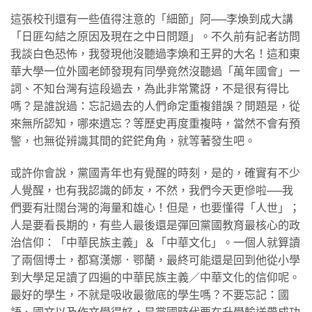
這張校刊還有一些值得注意的「細節」阿──李煥到成大講
「日匪勾結之原因及現在之中日問題」。不久前有記者訪問
我談白色恐怖，我發現他沒聽過李煥和王昇的大名！這和東
華大學一位外國老師發現有同學竟然沒聽過「萬年國會」一
詞、不知台灣有這段過去，為此非常驚訝，不是很有得比
嗎？是誰說過：忘記過去的人們命定重複錯誤？問題是，從
來無所認知，哪來遺忘？等歷史再度重複時，當然不會有預
警，也無從辨識其間的鋩鋩角角，就等著發生吧。
或許你會說，黨國青年也有覺醒的時刻，是的，確實有不少
人覺醒，也有我認識的師友，不然，我們今天更慘啦──我
們要有壯闊台灣的海量和雄心！但是，也要懂得「人世」；
人是要看長期的，有些人最後還是彈回黨國教育最核心的政
治信仰：「中華民族主義」＆「中華文化」。一個人就算讀
了兩個博士，都寫漢娜．鄂蘭，最終可能還是回到他從小學
到大學足足讀了四遍的中華民族主義／中華文化的信仰呢。
最好的學生，不就是吸收最徹底的學生嗎？不要忘記：國