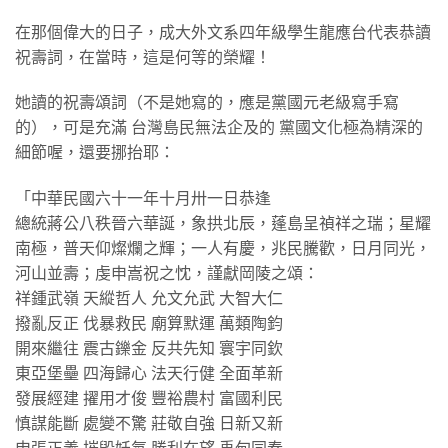
在那個偉大的日子，成大外文系四年級學生龍應台代表恭讀
祝壽詞，在當時，這是何等的榮耀！
她讀的祝壽頌詞（不是她寫的，應是黨國元老級寫手寫
的），可是充滿 台灣島民無法企及的 黨國文化極為精深的
細節喔，還要挪抬耶：
「中華民國六十一年十月卅一日恭逢
總統蔣公八秩晉六華誕，象拱北辰，蓬島呈禎祥之瑞；星耀
南極，普天仰燦爛之輝；一人有慶，兆民騰歡，日月同光，
河山並壽；虔申嵩祝之忱，謹獻岡陵之頌：
祥鍾武嶺 天縱哲人 允文允武 大智大仁
撥亂反正 伐暴救民 廟算默運 萬類陶鈞
開來繼往 震古鑠金 反共先知 寰宇同欽
東亞堡壘 四海歸心 法天行健 全面革新
發展經建 擢用才俊 豐裕農村 富國利民
慎謀能斷 處變不驚 莊敬自強 日新又新