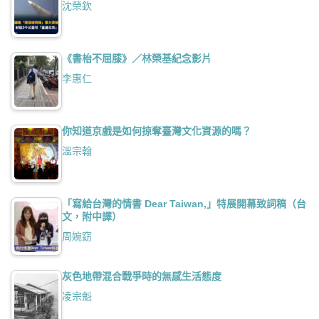
沈榮欽
《書枱不屈膝》／林榮基紀念影片
李惠仁
你知道京戲是如何掠奪臺灣文化資源的嗎？
溫宗翰
「寫給台灣的情書 Dear Taiwan,」特展開幕致詞稿（台
文，附中譯）
周婉窈
灰色地帶混合戰爭時的無感生活態度
凌宗魁