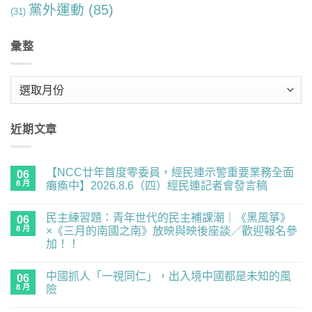
黨外運動
(85)
(31)
彙整
彙
整
近期文章
【NCC廿年首度零委員，經民連示警重要業務全面
06
8 月
癱瘓中】2026.8.6（四）經民連記者會發言稿
在
尚
〈【NCC
無
民主練習題：青年世代的民主補課潮｜《黑風箏》
廿
06
留
年
言
8 月
×《三月的南國之南》放映與映後座談／歡迎報名參
首
加！！
度
零
在
尚
委
〈民
無
員，
中國抓人「一視同仁」，出入境中國都是未知的風
主
06
留
經
練
言
8 月
險
民
習
連
題：
在
尚
示
青
〈中