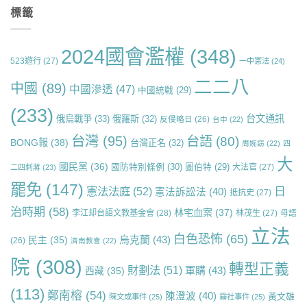
標籤
2024國會濫權
(348)
523遊行
(27)
一中憲法
(24)
二二八
中國
(89)
中國滲透
(47)
中國統戰
(29)
(233)
台文通訊
俄烏戰爭
(33)
俄羅斯
(32)
反侵略日
(26)
台中
(22)
台灣
(95)
台語
(80)
BONG報
(38)
台灣正名
(32)
周婉窈
(22)
四
大
國民黨
(36)
國防特別條例
(30)
圖伯特
(29)
大法官
(27)
二四刺蔣
(23)
罷免
(147)
日
憲法法庭
(52)
憲法訴訟法
(40)
抵抗史
(27)
治時期
(58)
林宅血案
(37)
李江却台語文教基金會
(28)
林茂生
(27)
母語
立法
白色恐怖
(65)
烏克蘭
(43)
民主
(35)
(26)
濟南教會
(22)
院
(308)
轉型正義
財劃法
(51)
軍購
(43)
西藏
(35)
(113)
鄭南榕
(54)
陳澄波
(40)
黃文雄
陳文成事件
(25)
霧社事件
(25)