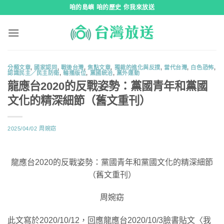
跳
咱的島嶼 咱的歷史 你我來放送
到
內
容
分類文章
,
國家認同
,
戰後台灣
,
焦點文章
,
獨裁的進化與反撲
,
當代台灣
,
白色恐怖
,
認識民主／民主防衛
,
輪播版位
,
黨國統治
,
黨外運動
龍應台2020的反戰姿勢：黨國青年和黨國
文化的精深細節（舊文重刊）
2025/04/02
周婉窈
龍應台2020的反戰姿勢：黨國青年和黨國文化的精深細節
（舊文重刊）
周婉窈
此文寫於2020/10/12，回應龍應台2020/10/3臉書貼文〈我