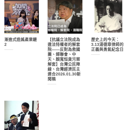
漸進式造謠產業鏈
【抗議立法院成為
歷史上的今天：
2
違法特權者的解套
3.13湯德章律師的
院——反對為救國
正義與勇氣紀念日
團、婦聯會、中
天、顏寬恒貪污案
解套】台灣公民陣
線、台灣經濟民主
連合2026.01.30新
聞稿