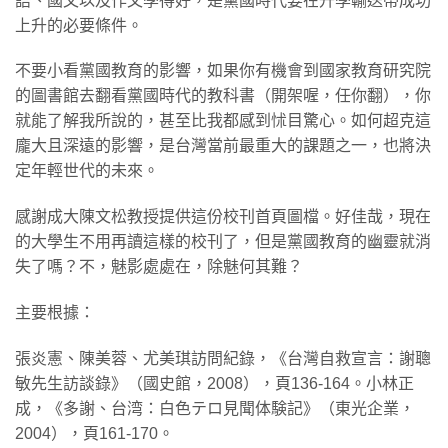
語、國文以及作文學得好，是黨國時代要在升學輸送帶成功
上升的必要條件。
不要小看黨國教育的影響，如果你有機會到國家教育研究院
的圖書館去翻看黨國時代的教科書（開架喔，任你翻），你
就能了解我所說的，甚至比我都感到怵目驚心。如何超克這
龐大且深遠的影響，是台灣當前最重大的課題之一，也將決
定年輕世代的未來。
感謝成大陳文松教授提供這份校刊首頁圖檔。好佳哉，現在
的大學生不用再讀這樣的校刊了，但是黨國教育的幽靈就消
失了嗎？不，魅影處處在，除魅何其難？
主要根據：
張炎憲、陳美蓉、尤美琪訪問紀錄，《台灣自救宣言：謝聰
敏先生訪談錄》（國史館，2008），頁136-164。小林正
成，《多謝、台湾：白色テロ見聞体験記》（東光企業，
2004），頁161-170。