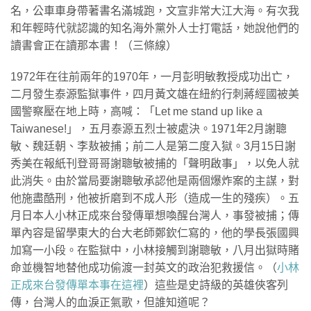
名，公車車身帶著書名滿城跑，文宣非常大江大海。有次我
和年輕時代就認識的知名海外黨外人士打電話，她說他們的
讀書會正在讀那本書！（三條線）
1972年在往前兩年的1970年，一月彭明敏教授成功出亡，
二月發生泰源監獄事件，四月黃文雄在紐約行刺蔣經國被美
國警察壓在地上時，高喊：「Let me stand up like a
Taiwanese!」，五月泰源五烈士被處決。1971年2月謝聰
敏、魏廷朝、李敖被捕；前二人是第二度入獄。3月15日謝
秀美在報紙刊登哥哥謝聰敏被捕的「聲明啟事」，以免人就
此消失。由於當局要謝聰敏承認他是兩個爆炸案的主謀，對
他施盡酷刑，他被折磨到不成人形（造成一生的殘疾）。五
月日本人小林正成來台發傳單想喚醒台灣人，事發被捕；傳
單內容是留學東大的台大老師鄭欽仁寫的，他的學長張國興
加寫一小段。在監獄中，小林接觸到謝聰敏，八月出獄時賭
命並機智地替他成功偷渡一封英文的政治犯救援信。（
小林
正成來台發傳單本事在這裡
）這些是史詩級的英雄俠客列
傳，台灣人的血淚正氣歌，但誰知道呢？