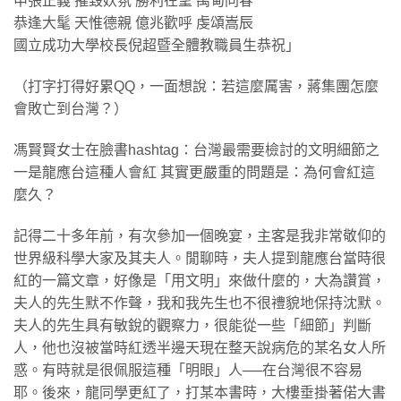
申張正義 摧毀妖氛 勝利在望 禹甸同春
恭逢大髦 天惟德親 億兆歡呼 虔頌嵩辰
國立成功大學校長倪超暨全體教職員生恭祝」
（打字打得好累QQ，一面想說：若這麼厲害，蔣集團怎麼
會敗亡到台灣？）
馮賢賢女士在臉書hashtag：台灣最需要檢討的文明細節之
一是龍應台這種人會紅 其實更嚴重的問題是：為何會紅這
麼久？
記得二十多年前，有次參加一個晚宴，主客是我非常敬仰的
世界級科學大家及其夫人。閒聊時，夫人提到龍應台當時很
紅的一篇文章，好像是「用文明」來做什麼的，大為讚賞，
夫人的先生默不作聲，我和我先生也不很禮貌地保持沈默。
夫人的先生具有敏銳的觀察力，很能從一些「細節」判斷
人，他也沒被當時紅透半邊天現在整天說病危的某名女人所
惑。有時就是很佩服這種「明眼」人──在台灣很不容易
耶。後來，龍同學更紅了，打某本書時，大樓垂掛著偌大書