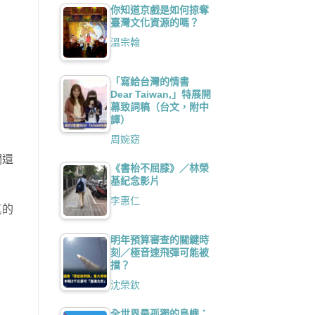
你知道京戲是如何掠奪
臺灣文化資源的嗎？
溫宗翰
「寫給台灣的情書
Dear Taiwan,」特展開
幕致詞稿（台文，附中
譯）
周婉窈
們還
《書枱不屈膝》／林榮
基紀念影片
李惠仁
真的
明年預算審查的關鍵時
刻／極音速飛彈可能被
擋？
沈榮欽
全世界最孤獨的島嶼：