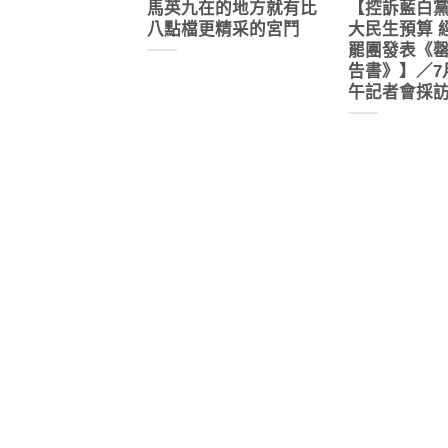
馬英九在的地方就有比
【控訴藍白
八點檔更精采的宮鬥
大民生預算 
罷團發表《
告書》】／7
午記者會採