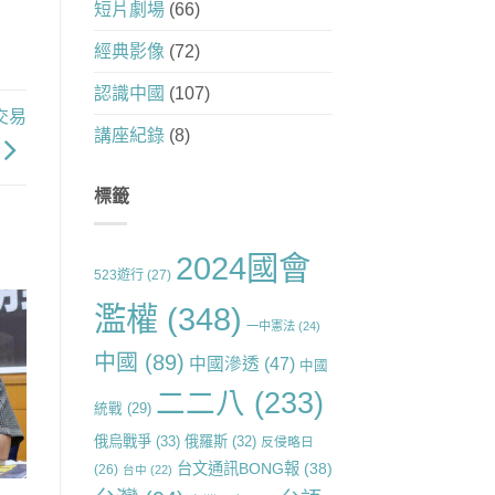
短片劇場
(66)
經典影像
(72)
認識中國
(107)
交易
講座紀錄
(8)
標籤
2024國會
523遊行
(27)
濫權
(348)
一中憲法
(24)
中國
(89)
中國滲透
(47)
中國
二二八
(233)
統戰
(29)
俄烏戰爭
(33)
俄羅斯
(32)
反侵略日
台文通訊BONG報
(38)
(26)
台中
(22)