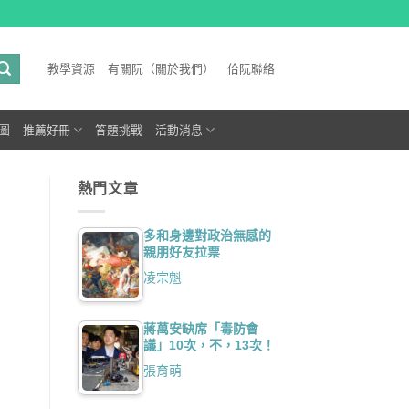
教學資源
有關阮（關於我們）
佮阮聯絡
圖
推薦好冊
答題挑戰
活動消息
熱門文章
多和身邊對政治無感的
親朋好友拉票
凌宗魁
蔣萬安缺席「毒防會
議」10次，不，13次！
張育萌