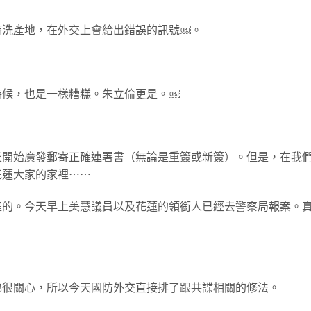
持洗產地，在外交上會給出錯誤的訊號￼。
時候，也是一樣糟糕。朱立倫更是。￼
天開始廣發郵寄正確連署書（無論是重簽或新簽）。但是，在我
花蓮大家的家裡⋯⋯
確的。今天早上美慧議員以及花蓮的領銜人已經去警察局報案。
也很關心，所以今天國防外交直接排了跟共諜相關的修法。