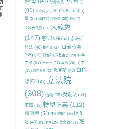
台灣
(94)
台語
台灣正名
(32)
切
工
(80)
國民
周婉窈
(22)
四二四刺蔣
(23)
推
黨
(36)
國防特別條例
(30)
圖伯特
大罷免
(29)
大法官
(27)
(147)
憲法法庭
(52)
憲法訴
日治時期
訟法
(40)
抵抗史
(27)
(58)
林宅
李江却台語文教基金會
(28)
血案
(37)
民主
林茂生
(27)
母語
(26)
白色
烏克蘭
(43)
(35)
濟南教會
(22)
立法院
恐怖
(65)
(308)
財劃法
(51)
西藏
(35)
轉型正義
(112)
軍購
(43)
鄭南榕
(54)
陳澄
陳文成事件
(25)
黨
波
(40)
黃文雄
(31)
霧社事件
(25)