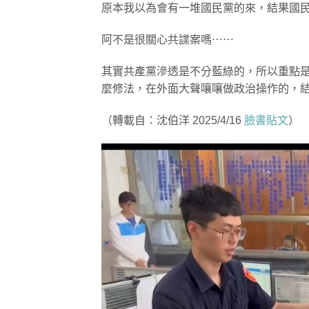
原本我以為會有一堆國民黨的來，結果國
阿不是很關心共諜案嗎⋯⋯
其實共產黨滲透是不分藍綠的，所以重點
麼修法，在外面大聲嚷嚷做政治操作的，
（轉載自：沈伯洋 2025/4/16
臉書貼文
）