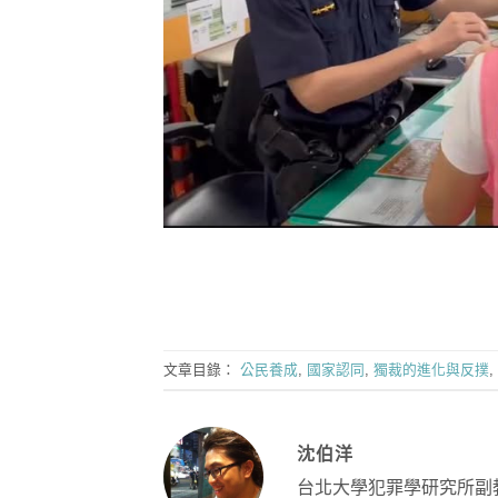
文章目錄：
公民養成
,
國家認同
,
獨裁的進化與反撲
,
沈伯洋
台北大學犯罪學研究所副