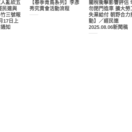
黨人亂砍五
【春季青鳥系列】李彥
關稅衝擊影響評估 
經民連與
秀究責會活動流程
勿閉門造車 擴大勞
罄竹三號報
失業給付 朝野合力
月17日上
動】／經民連
訪通知
2025.08.06新聞稿