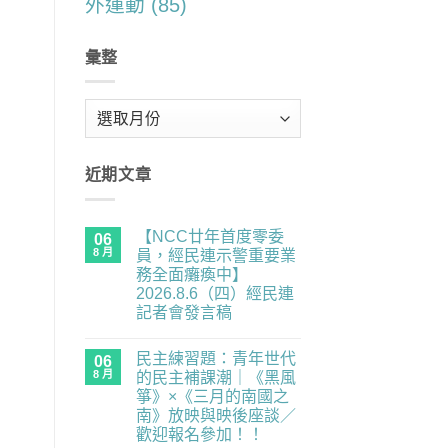
外運動
(85)
彙整
彙
整
近期文章
【NCC廿年首度零委
06
8 月
員，經民連示警重要業
務全面癱瘓中】
2026.8.6（四）經民連
記者會發言稿
在
尚
〈【NCC
無
民主練習題：青年世代
廿
06
留
年
言
8 月
的民主補課潮｜《黑風
首
箏》×《三月的南國之
度
零
南》放映與映後座談／
委
歡迎報名參加！！
員，