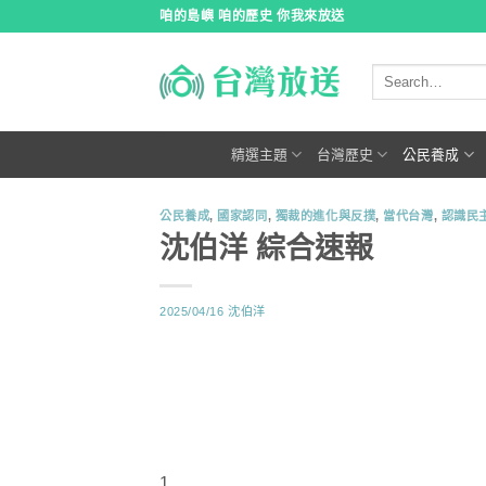
跳
咱的島嶼 咱的歷史 你我來放送
到
內
容
精選主題
台灣歷史
公民養成
公民養成
,
國家認同
,
獨裁的進化與反撲
,
當代台灣
,
認識民
沈伯洋 綜合速報
2025/04/16
沈伯洋
1.