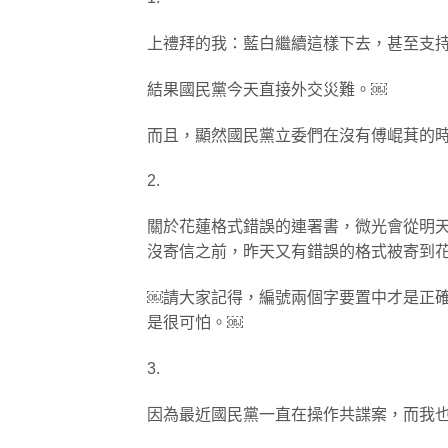
上禮拜的我：藍白繼續這樣下去，甚至支
結果國民黨今天直接外交災難。￼
而且，顯然國民黨立委們在沒有傅崐萁的
2.
關於花蓮格式錯誤的連署書，微光會從明
沒寄信之前，昨天又有錯誤的格式被寄到
￼請大家記得，編號兩個字要置中才是正
是很可怕。￼
3.
因為最近國民黨一直在操作共諜案，而我