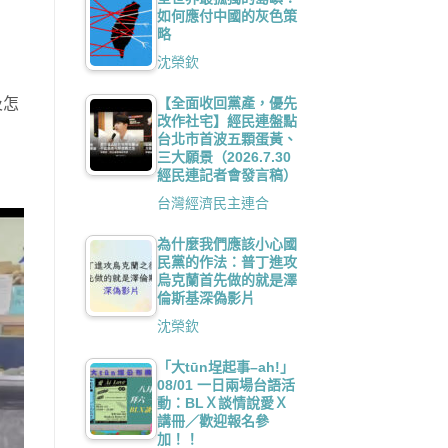
如何應付中國的灰色策
略
沈榮欽
【全面收回黨產，優先
及怎
改作社宅】經民連盤點
台北市首波五顆蛋黃、
三大願景（2026.7.30
經民連記者會發言稿）
台灣經濟民主連合
為什麼我們應該小心國
民黨的作法：普丁進攻
烏克蘭首先做的就是澤
倫斯基深偽影片
沈榮欽
「大tūn埕起事–ah!」
08/01 一日兩場台語活
動：BLＸ談情說愛Ｘ
講冊／歡迎報名參
加！！