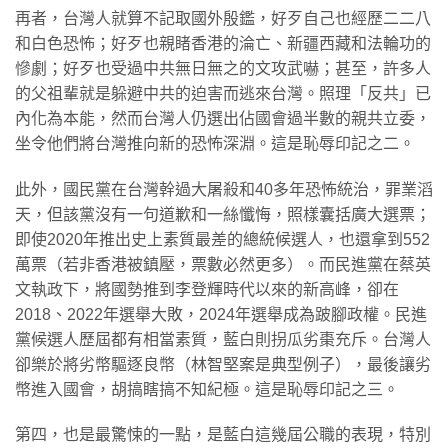
再者，台灣人就算不記取國外殷鑑，好歹自己也經歷二二八
和白色恐怖；好歹也親睹香港的淪亡、新疆西藏和法輪功的
慘劇；好歹也受過中共無日無之的文攻武嚇；甚至，許多人
的父祖輩就是躲避中共的迫害而逃來台灣。照理「反共」已
內化為本能，然而台灣人仍選出佔國會過半數的親共立委，
坐令他們將台灣推向新的恐怖深淵。這是恥辱印記之二。
此外，國民黨在台灣幹過大屠殺和40多年恐怖統治，罪業滔
天，但該黨沒有一句道歉和一絲懺悔，照樣囊括廣大選票；
即使2020年推出史上素質最差的總統候選人，也還拿到552
萬票（若非香港被鎮壓，票數必然更多）。而民進黨在蔡英
文執政下，將國勢推到李登輝時代以來的新高峰，卻在
2018、2022年選舉大敗，2024年選舉成為跛腳政權。民進
黨候選人歷屆都有相當素質，藍白則拐瓜劣棗充斥。台灣人
卻樂於將劣幣驅逐良幣（林智堅案是典型例子），最後讓劣
幣進入國會，胡搞瞎搞不知紀極。這是恥辱印記之三。
第四，也是最驚悚的一點，是藍白這幾屆公職的表現，特別