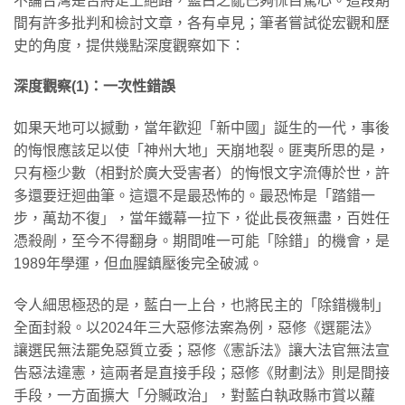
不論台灣是否將走上絕路，藍白之亂已夠怵目驚心。這段期
間有許多批判和檢討文章，各有卓見；筆者嘗試從宏觀和歷
史的角度，提供幾點深度觀察如下：
深度觀察(1)
：一次性錯誤
如果天地可以撼動，當年歡迎「新中國」誕生的一代，事後
的悔恨應該足以使「神州大地」天崩地裂。匪夷所思的是，
只有極少數（相對於廣大受害者）的悔恨文字流傳於世，許
多還要迂迴曲筆。這還不是最恐怖的。最恐怖是「踏錯一
步，萬劫不復」，當年鐵幕一拉下，從此長夜無盡，百姓任
憑殺剮，至今不得翻身。期間唯一可能「除錯」的機會，是
1989年學運，但血腥鎮壓後完全破滅。
令人細思極恐的是，藍白一上台，也將民主的「除錯機制」
全面封殺。以2024年三大惡修法案為例，惡修《選罷法》
讓選民無法罷免惡質立委；惡修《憲訴法》讓大法官無法宣
告惡法違憲，這兩者是直接手段；惡修《財劃法》則是間接
手段，一方面擴大「分贓政治」，對藍白執政縣市賞以蘿