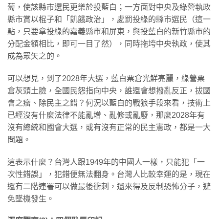
蔔，使該縣市選民更樂於投藍白；一方面對中央及綠營執政
縣市賞以棍子和「飢餓政治」，處罰投綠的縣市選民（這一
點，只要拿投綠的嘉義縣市和屏東，與投藍白的新竹縣市的
分配金額相比，即可一目了然），同時拖垮中央執政，使其
成為眾矢之的。
可以想見，到了2028年大選，藍白票倉光鮮亮麗，綠營票
倉灰頭土臉，全國民怨指向中央，誰還會想撥亂反正，拔國
會之瘤、除民主之錯？何況以藍白的戰狼手段來看，技術上
已經沒有什麼法律不能亂增、亂修或亂廢，那麼2028年有
沒有總統和國會大選，或有沒有正常的民主憲政，都是一大
問題。
這表示什麼？台灣人跟1949年的中國人一樣，只能犯「一
次性錯誤」，犯錯便無法翻身。台灣人比較幸運的是，現在
還有二階連署可以做最後衝刺，還來得及反制恐怖分子，避
免墜機發生。