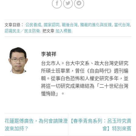
文章目錄：
公民養成
,
國家認同
,
戰後台灣
,
獨裁的進化與反撲
,
當代台灣
,
認識民主／民主防衛
. 把文章
加入標籤
.
李禎祥
台北市人。台大中文系、政大台灣史研究
所碩士班畢業，曾任《自由時代》週刊編
輯。從事白色恐怖和人權史研究多年，並
將這一切研究成果總結為「二十世紀台灣
懺悔錄」。
花蓮罷傅廣告，為何會請陳澄
【春季青鳥系列：呂玉玲究責
波來加持？
會】特別來賓