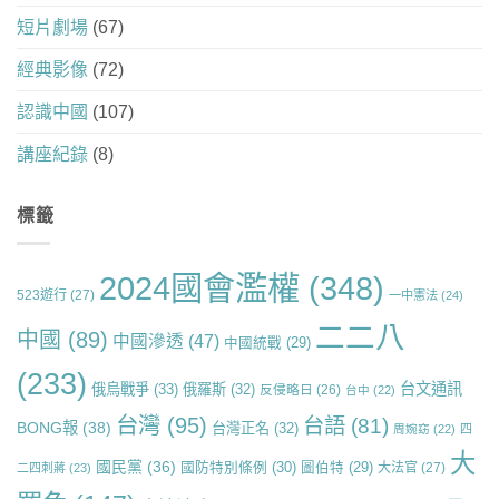
短片劇場
(67)
經典影像
(72)
認識中國
(107)
講座紀錄
(8)
標籤
2024國會濫權
(348)
523遊行
(27)
一中憲法
(24)
二二八
中國
(89)
中國滲透
(47)
中國統戰
(29)
(233)
台文通訊
俄烏戰爭
(33)
俄羅斯
(32)
反侵略日
(26)
台中
(22)
台灣
(95)
台語
(81)
BONG報
(38)
台灣正名
(32)
周婉窈
(22)
四
大
國民黨
(36)
國防特別條例
(30)
圖伯特
(29)
大法官
(27)
二四刺蔣
(23)