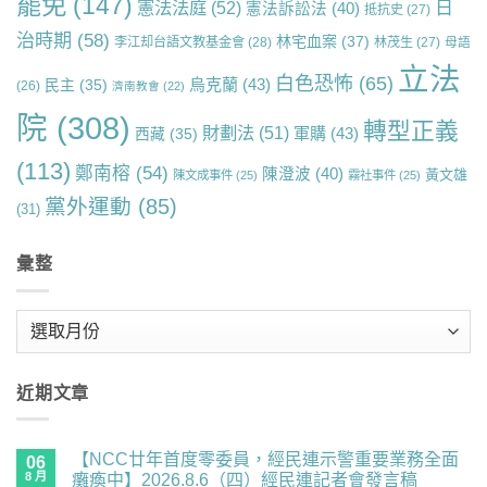
罷免
(147)
日
憲法法庭
(52)
憲法訴訟法
(40)
抵抗史
(27)
治時期
(58)
林宅血案
(37)
李江却台語文教基金會
(28)
林茂生
(27)
母語
立法
白色恐怖
(65)
烏克蘭
(43)
民主
(35)
(26)
濟南教會
(22)
院
(308)
轉型正義
財劃法
(51)
軍購
(43)
西藏
(35)
(113)
鄭南榕
(54)
陳澄波
(40)
黃文雄
陳文成事件
(25)
霧社事件
(25)
黨外運動
(85)
(31)
彙整
彙
整
近期文章
【NCC廿年首度零委員，經民連示警重要業務全面
06
8 月
癱瘓中】2026.8.6（四）經民連記者會發言稿