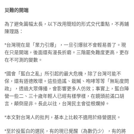
災難的開端
為了避免篇幅太長，以下改用簡短的形式交代重點，不再鋪
陳理路：
*台灣現在是「業力引爆」，一旦引爆就不會輕易善了。現
在只是開端，後面還有漫長折磨。三階罷免難度更高，更存
在不可測的變數。
*國會「藍白之亂」所引起的最大危機，除了台灣可能不
保，還有道德敗壞。這些造謠、栽贓、咆哮等等「無恥度問
政」，透過大眾傳播，會影響更多人仿效；事實上，藍白陣
營一些二、三十歲年輕人已經有樣學樣，在鏡頭前滿口胡
言，顛倒是非。長此以往，台灣民主會從根爛掉。
*本文對台灣人的批判，基本上比較不適用於綠營選民。
*至於投藍白的選民，有的現已覺醒（為數仍少），有的將