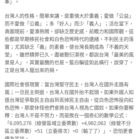
牽」。
台灣人的性格，簡單來講，是重情大於重義；愛做「公益」
而不愛做「公義」；多「好人」而少「義人」；活在當下，
貪圖現前，愛湊熱鬧，卻缺乏歷史感、前瞻力和國際觀。這
些都是早期移民社會和白色恐怖時代的遺緒，不利民主的落
實；尤其缺乏「義」的素養，使台灣長期成為「不義的天
堂」，雖然積弊已久，盡被敷衍漠視。都說台灣「最美的風
景是人」，其實最醜的也是。藍白騙徒如此橫行，說穿了，
正是台灣人寵出來的禍。
國際社會很現實：當台灣堅守民主，台灣人在國外走路有
風；一旦民主倒退，台灣人在國外抬不起頭。如果外國人知
道台灣從爭取民主自由到丟掉民主自由，從白色恐怖投向紅
色恐怖，那麼休怪他們會將台灣人視為亡國奴。如果你要解
釋：台灣人不是不努力，而是敗在一個奇幻的數學公式：
「6,095,276（綠營區域立委票數）+4,982,062（綠營不分
區立委票數）=51（立委席次）=0（輸了了）」，恐怕更會
傳為笑談。