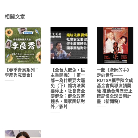
相關文章
【春季青鳥系列：
【全台大罷免，民
一起《牽阮的手》
李彥秀究責會】
主重開機】｜第一
走向世界——
部－為什麼要大罷
RUTSA攜手陳文成
免（下）錢坑法案
基金會與導演顏蘭
要停止，社會安全
權 推動台灣歷史正
要健全；健全政黨
確記憶全球公開計
體系，國家團結對
畫（新聞稿）
外／影片