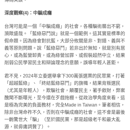
深度觀察(4)
：中騙成癮
台灣可能是一個「中騙成癮」的社會，各種騙術層出不窮，
漪歟盛哉。「藍綠惡鬥說」就是一個範例。這其實是標準的
假命題。因為綠會對抗藍，大部分攸關是非、對錯、義與不
義等原則問題。說「藍綠惡鬥」若非出於無知，就是別有居
心，或為藍營卸責，或為綠營加罪、或假裝超然中立，結果
削弱公民學習民主和辯論理念的意願，誤導年輕人甚鉅。
君不見，2024年立委選舉拿下300萬張選票的民眾黨，打著
「超越藍綠」、「終結藍綠惡鬥」的旗幟，結果背叛選民
（尤其是年輕人），欺騙社會，顛覆民主，著手斂財，弊案
醜聞不斷曝光，至今還在歹戲拖棚。從政治學角度來看，這
是極為完美的負面教材，完全Made in Taiwan。筆者相信，
除非台灣命祚不久，否則在中騙成癮的社會，這不會是最後
一齣驚世大「騙」（至於國民黨，那是超級老千和最大亂
源，就毋庸詞贅了）。