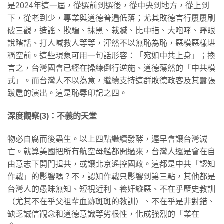
是2024年這一屆，從選前到選後，從中央到地方，從上到
下，從老到少，專業與道德普遍低落；尤其敗德言行屢屢刷
破三觀，造謠、欺騙、抹黑、栽贓、比中指、大咆哮、睜眼
說瞎話、打人喊救人等等，渾然不以無恥為恥，惡模惡樣堪
稱空前。這些現象可用一句話形容：「宛如中共上身」；換
言之，台灣國會已經在操練倒行逆施、道德蕩然的「中共模
式」。而台灣人不以為意，繼續支持這群敗德政客及其囂張
跋扈的演出。這是恥辱印記之四。
深度觀察(3)
：不義的天堂
物必自腐而後蟲生。以上四點繼續發酵，遲早會讓台灣滅
亡。就算美國把所有航空母艦都開過來，台灣人還是會在自
由意志下開門揖共，或讓北京遙控國政。這都是中共「認知
作戰」的影響嗎？不，認知作戰只影響到第三點，其他都是
台灣人的愚昧無知、短視近利、養奸縱惡、不在乎歷史教訓
（尤其不在乎父祖輩血跡斑斑的教訓）、不在乎是非對錯、
缺乏誠信觀念和道德意識等劣根性，化成強烈的「業在