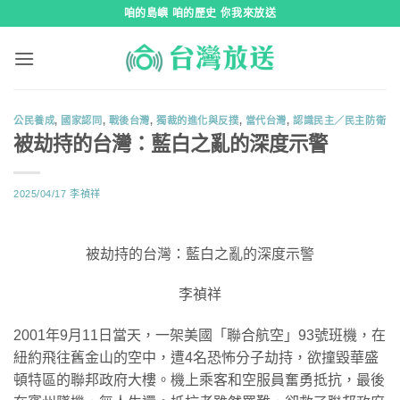
跳
咱的島嶼 咱的歷史 你我來放送
到
內
容
公民養成
,
國家認同
,
戰後台灣
,
獨裁的進化與反撲
,
當代台灣
,
認識民主／民主防衛
被劫持的台灣：藍白之亂的深度示警
2025/04/17
李禎祥
被劫持的台灣：藍白之亂的深度示警
李禎祥
2001年9月11日當天，一架美國「聯合航空」93號班機，在
紐約飛往舊金山的空中，遭4名恐怖分子劫持，欲撞毀華盛
頓特區的聯邦政府大樓。機上乘客和空服員奮勇抵抗，最後