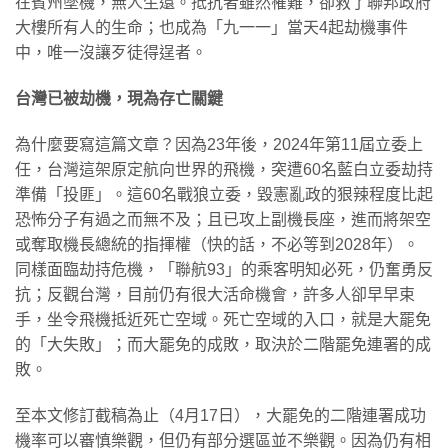
在賓州墜機，無人生還。抵抗者雖然罹難，卻救了聯邦政府
大樓所有人的生命；也成為「九一一」當天4起劫機事件
中，唯一沒讓歹徒得逞者。
台灣已被劫機，現為存亡關鍵
為什麼要寫這篇文章？因為23年後，2024年第11屆立委上
任，台灣這架原定航向世界的飛機，突遭60名藍白立委劫持
準備「投匪」。這60名戰狼立委，毀憲亂政的狠辣程度比起
恐怖分子有過之而無不及；且已攻上副機長座，進而將架空
或奪取機長總統的指揮權（快的話，不必等到2028年）。
同樣面臨劫持危機，「聯航93」的乘客明知必死，仍奮勇反
抗；反觀台灣，目前仍有很大活命機會，許多人卻早早束
手，坐令飛機抵近死亡空域。死亡空域的入口，就是大罷免
的「大失敗」；而大罷免的成敗，取決於二階罷免連署的成
敗。
至本文修訂截稿為止（4月17日），大罷免的二階連署成功
機率可以審慎樂觀，但仍有部分選區並不樂觀。因為仍有相