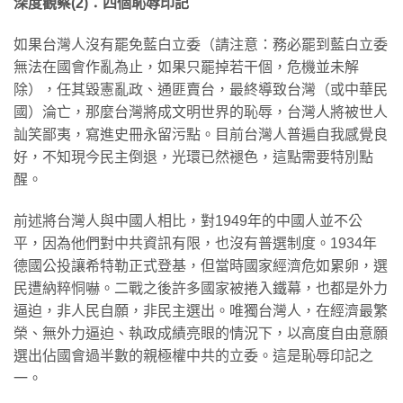
深度觀察(2)
：四個恥辱印記
如果台灣人沒有罷免藍白立委（請注意：務必罷到藍白立委
無法在國會作亂為止，如果只罷掉若干個，危機並未解
除），任其毀憲亂政、通匪賣台，最終導致台灣（或中華民
國）淪亡，那麼台灣將成文明世界的恥辱，台灣人將被世人
訕笑鄙夷，寫進史冊永留污點。目前台灣人普遍自我感覺良
好，不知現今民主倒退，光環已然褪色，這點需要特別點
醒。
前述將台灣人與中國人相比，對1949年的中國人並不公
平，因為他們對中共資訊有限，也沒有普選制度。1934年
德國公投讓希特勒正式登基，但當時國家經濟危如累卵，選
民遭納粹恫嚇。二戰之後許多國家被捲入鐵幕，也都是外力
逼迫，非人民自願，非民主選出。唯獨台灣人，在經濟最繁
榮、無外力逼迫、執政成績亮眼的情況下，以高度自由意願
選出佔國會過半數的親極權中共的立委。這是恥辱印記之
一。