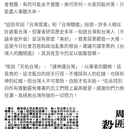
會覺醒，有的可能永不覺醒。無可奈何，大家同船共業，只
能盡人事聽天命。
*這些年因「台灣意識」和「台灣驕傲」抬頭，許多人總往
好處看台灣。但筆者研究歷史多年，知道台灣和台灣人（不
論本省外省）並沒有那麼「美好」，善業惡業都造一大堆，
這是今日社會百態和政治亂象的根由。建議可讀李喬的《台
灣人的醜陋面》，其洞見至今仍足以振聾發聵。
*常說「天佑台灣」、「諸神護台灣」，以筆者的觀察，這
是真的。這次藍白的逆天行徑，不僅踩到人的紅線，也踩到
神的紅線。但台灣人不可靠勢，自助才有天助。 *在此特別
向所有推動罷免連署的志工們致上最高敬意，感謝你們力挽
狂瀾，為拯救台灣所做的一切努力！