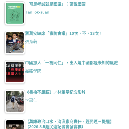
「可是考試就是國語」：請說國語
Tân Io̍k-suan
蔣萬安缺席「毒防會議」10次，不，13次！
張育萌
中國抓人「一視同仁」，出入境中國都是未知的風險
黑熊學院
《書枱不屈膝》／林榮基紀念影片
李惠仁
【莫讓政治口水，淹沒廠商責任，經民連三提醒】
（2026.8.5經民連記者會發言稿）