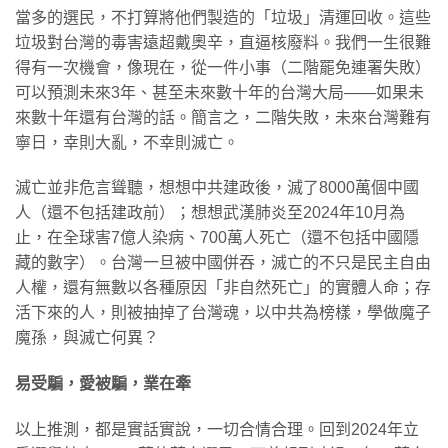
當多的選民，不打算將他們製造的「垃圾」清運回收。這些
垃圾對台灣的毒害遠超戴奧辛，直逼核廢料。我們一生很難
得有一次機會，像現在，從一件小事（二階罷免連署失敗）
可以預測未來3年、甚至未來數十年的台灣大局——如果未
來數十年還有台灣的話。簡言之，二階失敗，未來台灣難有
寧日，幸則大亂，不幸則滅亡。
滅亡並非危言聳聽，想想中共建政後，滅了8000萬個中國
人（還不包括建政前）；想想武漢肺炎至2024年10月為
止，在全球害7億人染病、700萬人死亡（還不包括中國隱
藏的數字）。台灣一旦被中國併吞，滅亡的不只是民主自由
人權，還有無數以各種原因「非自然死亡」的實體人命；存
活下來的人，則被抽掉了台灣魂，以中共為榜樣，學做魔子
魔孫，與滅亡何異？
易受騙，愛被騙，業在牽
以上推測，都是實話實說，一切合情合理。回到2024年立