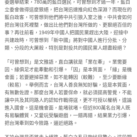
委選舉結束，780萬的藍白選民，可曾想到才過一年，藍白
立委會做得這麼狠絕，把台灣迅速推向紅色深淵？而現在的
藍白政客，可曾想到他們將中共引狼入室之後，中共會如何
把台灣往死裡整，做出比他們對台灣所做的、更狠絕百倍的
事？再往前看，1949年中國人把國民黨趕出大陸，迎接中
共建政時，可曾想到「新中國」將對中國人進行分批、分
類、分段的大屠殺，特別是對投共的國民黨人趕盡殺絕？
「可曾想到」是文雅語，直白講就是「業在牽」。業需要
因、緣俱足才能牽動和引爆。「因」是本質面，「緣」是機
會面；若要避掉惡業，如不能轉因（較難），至少要斷緣
（較易）。舉例而言，台灣人善良無知好騙，這是本質面，
有無數佐證。那麼台灣人若要保命，就必須提高警覺，不能
讓中共及其同路人的認知作戰得逞，更不可授以權柄，遑論
進入國會。這是機會面，能堵就堵。但近800萬名台灣人既
有易騙體質，又愛玩受騙遊戲，一錯再錯，結果業力引爆，
把台灣牽到如今險路，逼近絕路。