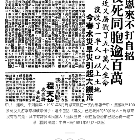
中共「建政」不到兩年，1951年6月周恩來就在一次內部報告中，披露殺死100
多萬反共游擊隊和破壞份子，還不包括「肅反」已經殺掉的50多萬人。周恩來
沒有說的是，其中有許多國民黨人！這段歷史，現在藍營恐怕已經忘得一乾二
淨（圖片出處：中央日報1951年6月2日3版）