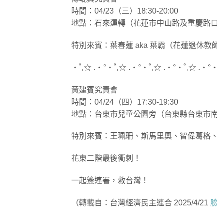
時間：04/23（三）18:30-20:00
地點：石來運轉（花蓮市中山路及重慶路
特別來賓：葉春蓮 aka 葉霸（花蓮退休教
‧˚₊☆ .・°‧˚₊☆ .・°‧˚₊☆ .・°‧˚₊☆ .・°‧
黃建賓究責會
時間：04/24（四）17:30-19:30
地點：台東市兒童公園旁（台東縣台東市
特別來賓：王珮珊、斯馬里奧、智偉葛格、邱
花東二階最後衝刺！
一起簽連署，救台灣！
（轉載自：台灣經濟民主連合 2025/4/21