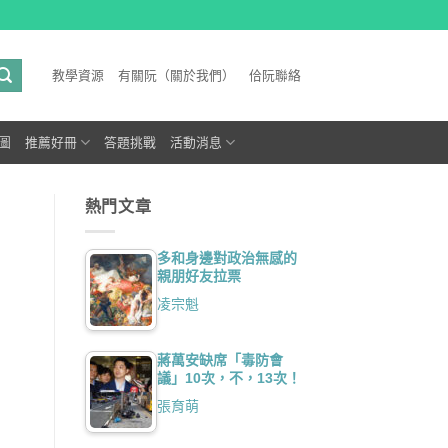
教學資源
有關阮（關於我們）
佮阮聯絡
圖
推薦好冊
答題挑戰
活動消息
熱門文章
多和身邊對政治無感的
親朋好友拉票
凌宗魁
蔣萬安缺席「毒防會
議」10次，不，13次！
張育萌