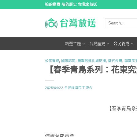
跳
咱的島嶼 咱的歷史 你我來放送
到
內
容
精選主題
台灣歷史
公民養成
公民養成
,
國家認同
,
獨裁的進化與反撲
,
當代台灣
,
認識民
【春季青鳥系列：花東究
2025/04/22
台灣經濟民主連合
【春季青鳥系
傅崐萁究責會