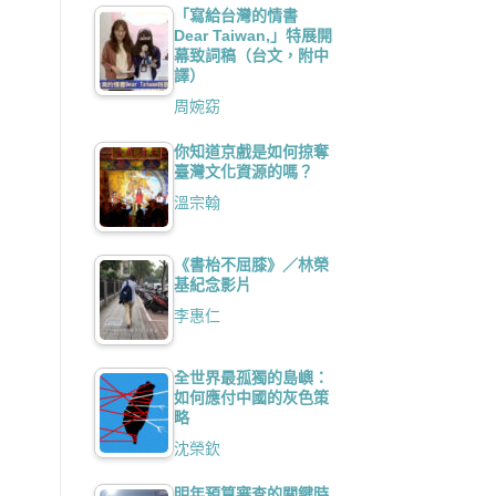
「寫給台灣的情書
Dear Taiwan,」特展開
幕致詞稿（台文，附中
譯）
周婉窈
你知道京戲是如何掠奪
臺灣文化資源的嗎？
溫宗翰
《書枱不屈膝》／林榮
基紀念影片
李惠仁
全世界最孤獨的島嶼：
如何應付中國的灰色策
略
沈榮欽
明年預算審查的關鍵時