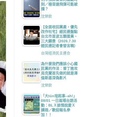
刻／極音速飛彈可能被
擋？
沈榮欽
【全面收回黨產，優先
改作社宅】經民連盤點
台北市首波五顆蛋黃、
三大願景（2026.7.30
經民連記者會發言稿）
台灣經濟民主連合
為什麼我們應該小心國
民黨的作法：普丁進攻
烏克蘭首先做的就是澤
倫斯基深偽影片
沈榮欽
「大tūn埕起事–ah!」
08/01 一日兩場台語活
動：BLＸ談情說愛Ｘ
講冊／歡迎報名參
加！！