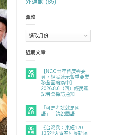
外運動
(85)
彙整
彙
整
近期文章
【NCC廿年首度零委
05
8 月
員，經民連示警重要業
務全面癱瘓中】
2026.8.6（四）經民連
記者會採訪通知
在
尚
〈【NCC
無
「可是考試就是國
廿
05
留
年
言
8 月
語」：請說國語
首
度
在
尚
零
〈「可
無
《台灣兵：東經120-
委
是
05
留
員，
考
言
8 月
135烈火青春》最新場