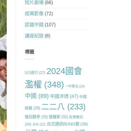
短片劇場
(66)
經典影像
(72)
認識中國
(107)
講座紀錄
(8)
標籤
2024國會
523遊行
(27)
濫權
(348)
一中憲法
(24)
中國
(89)
中國滲透
(47)
中國
二二八
(233)
統戰
(29)
俄烏戰爭
(33)
俄羅斯
(32)
反侵略日
台文通訊BONG報
(38)
(26)
台中
(22)