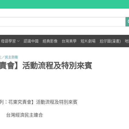
母語學習
認識中國
經典影像
台灣美學
短片劇場
尪仔圖(漫畫)
地
主／民主防衛
責會】活動流程及特別來賓
列：花東究責會】活動流程及特別來賓
台灣經濟民主連合