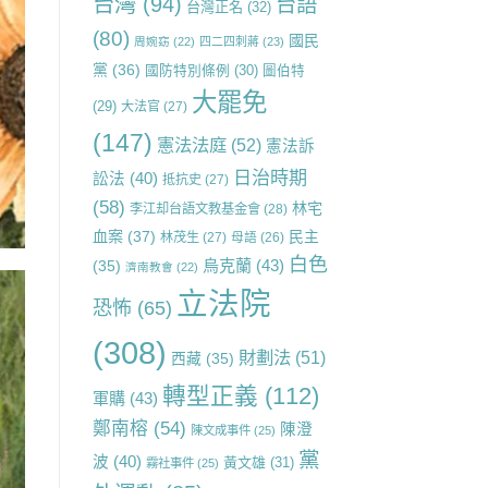
台灣
(94)
台語
台灣正名
(32)
(80)
國民
周婉窈
(22)
四二四刺蔣
(23)
黨
(36)
國防特別條例
(30)
圖伯特
大罷免
(29)
大法官
(27)
(147)
憲法法庭
(52)
憲法訴
日治時期
訟法
(40)
抵抗史
(27)
(58)
林宅
李江却台語文教基金會
(28)
血案
(37)
民主
林茂生
(27)
母語
(26)
白色
烏克蘭
(43)
(35)
濟南教會
(22)
立法院
恐怖
(65)
(308)
財劃法
(51)
西藏
(35)
轉型正義
(112)
軍購
(43)
鄭南榕
(54)
陳澄
陳文成事件
(25)
黨
波
(40)
黃文雄
(31)
霧社事件
(25)