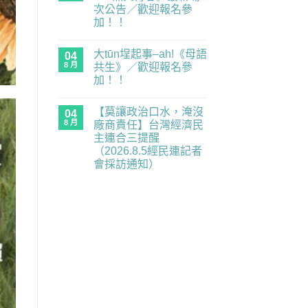
經
試
次公告／歡迎報名參
民
就
連
是
加！！
示
國
在
警
語」：
尚
〈《台
重
請
無
大tūn埕起事–ah!《母語
灣
04
要
說
留
兵：
業
國
言
8 月
共生》／歡迎報名參
東
務
語〉
加！！
經
全
中
120-
面
在
尚
135
癱
〈大
無
烈
瘓
【莫讓政治口水，淹沒
tūn
04
留
火
中】
埕
言
8 月
廠商責任】台灣經濟民
青
2026.8.6（四）
起
春》
經
主連合三提醒
事
最
民
–
（2026.8.5經民連記者
新
連
ah!
場
記
會採訪通知）
《母
次
者
語
在
尚
公
會
共
〈【莫
無
告
採
生》
讓
留
／
訪
／
政
言
歡
通
歡
治
迎
知〉
迎
口
報
中
報
水，
名
名
淹
參
參
沒
加！！〉
加！！〉
廠
中
中
商
責
任】
台
灣