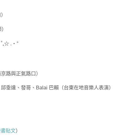
口）
師）
˚₊☆ .・°
南京路與正氣路口）
垂達、發哥、Balai 巴賴（台東在地音樂人表演）
臉書貼文
）