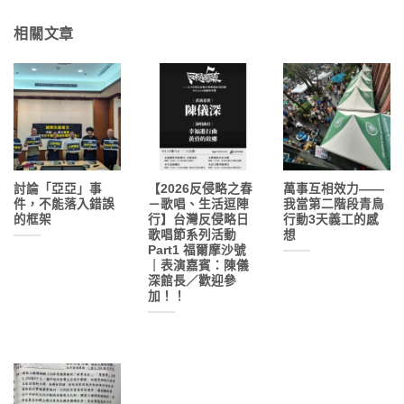
相關文章
討論「亞亞」事
【2026反侵略之春
萬事互相效力——
件，不能落入錯誤
－歌唱、生活逗陣
我當第二階段青鳥
的框架
行】台灣反侵略日
行動3天義工的感
歌唱節系列活動
想
Part1 福爾摩沙號
｜表演嘉賓：陳儀
深館長／歡迎參
加！！