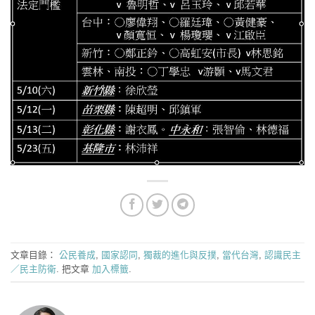
文章目錄：
公民養成
,
國家認同
,
獨裁的進化與反撲
,
當代台灣
,
認識民主
／民主防衛
. 把文章
加入標籤
.