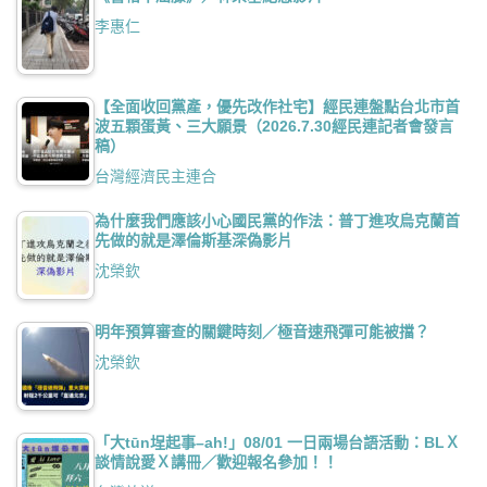
李惠仁
【全面收回黨產，優先改作社宅】經民連盤點台北市首
波五顆蛋黃、三大願景（2026.7.30經民連記者會發言
稿）
台灣經濟民主連合
為什麼我們應該小心國民黨的作法：普丁進攻烏克蘭首
先做的就是澤倫斯基深偽影片
沈榮欽
明年預算審查的關鍵時刻／極音速飛彈可能被擋？
沈榮欽
「大tūn埕起事–ah!」08/01 一日兩場台語活動：BLＸ
談情說愛Ｘ講冊／歡迎報名參加！！