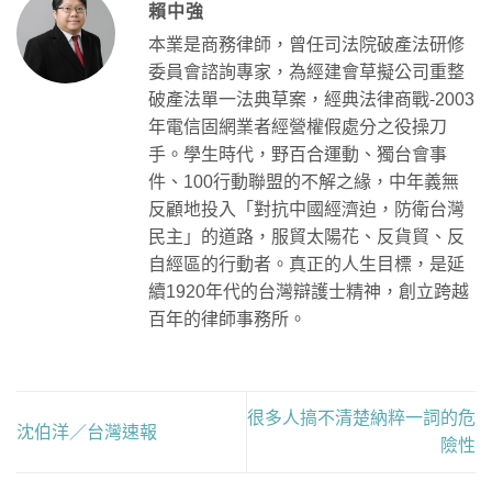
賴中強
本業是商務律師，曾任司法院破產法研修
委員會諮詢專家，為經建會草擬公司重整
破產法單一法典草案，經典法律商戰-2003
年電信固網業者經營權假處分之役操刀
手。學生時代，野百合運動、獨台會事
件、100行動聯盟的不解之緣，中年義無
反顧地投入「對抗中國經濟迫，防衛台灣
民主」的道路，服貿太陽花、反貨貿、反
自經區的行動者。真正的人生目標，是延
續1920年代的台灣辯護士精神，創立跨越
百年的律師事務所。
很多人搞不清楚納粹一詞的危
沈伯洋／台灣速報
險性