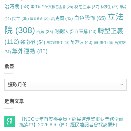
治時期
(58)
林宅血案
(37)
李江却台語文教基金會
(28)
林茂生
(27)
母語
立法
白色恐怖
(65)
烏克蘭
(43)
民主
(35)
(26)
濟南教會
(22)
院
(308)
轉型正義
財劃法
(51)
軍購
(43)
西藏
(35)
(112)
鄭南榕
(54)
陳澄波
(40)
黃文雄
陳文成事件
(25)
霧社事件
(25)
黨外運動
(85)
(31)
彙整
彙
整
近期文章
【NCC廿年首度零委員，經民連示警重要業務全面
05
8 月
癱瘓中】2026.8.6（四）經民連記者會採訪通知
在
尚