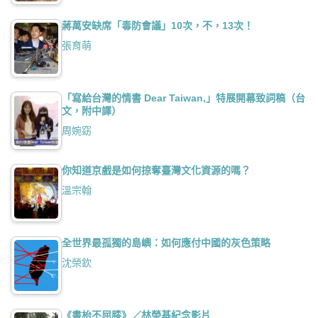
蔣萬安缺席「毒防會議」10次，不，13次！
張育萌
「寫給台灣的情書 Dear Taiwan,」特展開幕致詞稿（台
文，附中譯）
周婉窈
你知道京戲是如何掠奪臺灣文化資源的嗎？
溫宗翰
全世界最孤獨的島嶼：如何應付中國的灰色策略
沈榮欽
《書枱不屈膝》／林榮基紀念影片