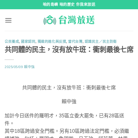
跳
咱的島嶼 咱的歷史 你我來放送
到
內
容
公民養成
,
國家認同
,
獨裁的進化與反撲
,
當代台灣
,
認識民主／民主防衛
共同體的民主，沒有放牛班：衝刺最後七席
2025/05/09
賴中強
共同體的民主，沒有放牛班：衝刺最後七席
賴中強
加計今日送件的羅明才，35區立委大罷免，已有28區送
件。
其中18區跨過安全門檻。另有10區跨過法定門檻，必須繼