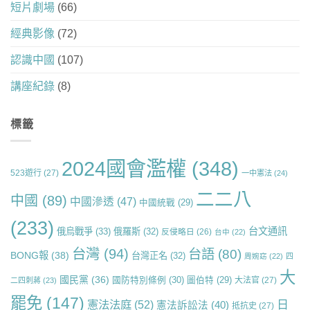
短片劇場
(66)
經典影像
(72)
認識中國
(107)
講座紀錄
(8)
標籤
2024國會濫權
(348)
523遊行
(27)
一中憲法
(24)
二二八
中國
(89)
中國滲透
(47)
中國統戰
(29)
(233)
台文通訊
俄烏戰爭
(33)
俄羅斯
(32)
反侵略日
(26)
台中
(22)
台灣
(94)
台語
(80)
BONG報
(38)
台灣正名
(32)
周婉窈
(22)
四
大
國民黨
(36)
國防特別條例
(30)
圖伯特
(29)
大法官
(27)
二四刺蔣
(23)
罷免
(147)
日
憲法法庭
(52)
憲法訴訟法
(40)
抵抗史
(27)