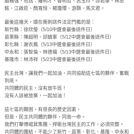
續補強，包括：羅明才、魯明哲、呂玉玲、邱若華、林思
銘、江啟臣、顏寬恒、楊瓊瓔、游顥、馬文君。
最後這幾天，還在衝刺送件法定門檻的是：
新竹縣：徐欣瑩（5/10中選會最後送件日）
苗栗縣：陳超明、邱鎮軍（5/12中選會最後送件日）
彰化縣：謝衣鳳（5/13中選會最後送件日）
中永和：張智倫、林德福（5/13中選會最後送件日）
基隆市：林沛祥（5/23中選會最後送件日）
民主台灣，讓我們一起加油，共同協助這七區的夥伴，奮戰
到底。
共同體的民主，沒有放牛班！
沒有人該被放棄，一起加油！
這七區的艱困，有很長的歷史因素，
但是，民主共同體的夥伴，同島一命。
我們打擊傅崐萁集團、捍衛台灣民主的工作，必須完整。
共同體的團結，不能少了新竹、苗栗、彰化、基隆、中永和