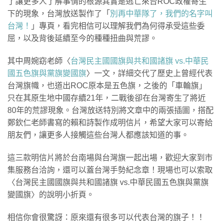
了讓更多人了解事情的根源其實是逃亡來台ROC政權寄生
下的現象，台灣放送製作了「
別再中華隊了，我們的名字叫
台灣！
」專頁，看完相信可以理解我們為何得承受這些委
屈，以及背後延續至今的種種扭曲與荒謬。
其中周婉窈老師〈
台灣民主國國旗與共和國諸旗 vs.中華民
國五色旗與黨旗變國旗
〉一文，詳細交代了歷史上曾經代表
台灣旗幟，也道出ROC原本是五色旗，之後的「車輪旗」
只在其原生地中國存續21年，二戰後卻在台灣寄生了將近
80年的荒謬現象。台灣放送特別將文章中的兩張插圖，搭配
鄭欽仁老師書寫的賴和詩製作成明信片，希望大家可以寄給
朋友們，讓更多人接觸這些台灣人都應該知道的事。
這三款明信片將於台南場與台灣旗一起出場，歡迎大家到市
集服務台洽詢，還可以蓋台灣手勢紀念章！現場也可以索取
〈台灣民主國國旗與共和國諸旗 vs.中華民國五色旗與黨旗
變國旗〉的說明小折頁。
相信你會很驚訝：原來還有很多可以代表台灣的旗子！！