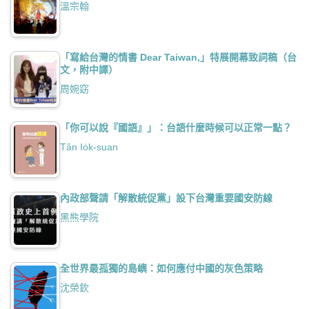
溫宗翰
「寫給台灣的情書 Dear Taiwan,」特展開幕致詞稿（台
文，附中譯）
周婉窈
「你可以說『國語』」：台語什麼時候可以正常一點？
Tân Io̍k-suan
內政部聲請「解散統促黨」設下台灣重要國安防線
黑熊學院
全世界最孤獨的島嶼：如何應付中國的灰色策略
沈榮欽