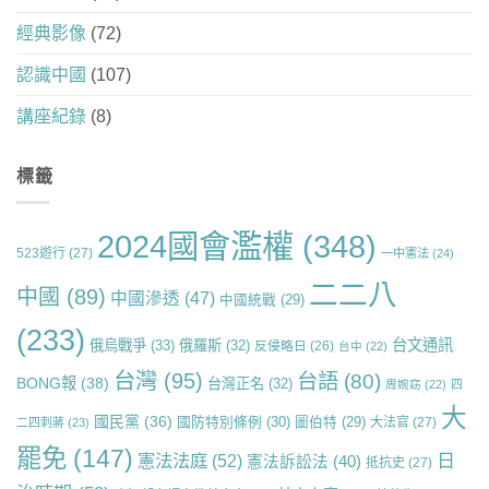
經典影像
(72)
認識中國
(107)
講座紀錄
(8)
標籤
2024國會濫權
(348)
523遊行
(27)
一中憲法
(24)
二二八
中國
(89)
中國滲透
(47)
中國統戰
(29)
(233)
台文通訊
俄烏戰爭
(33)
俄羅斯
(32)
反侵略日
(26)
台中
(22)
台灣
(95)
台語
(80)
BONG報
(38)
台灣正名
(32)
周婉窈
(22)
四
大
國民黨
(36)
國防特別條例
(30)
圖伯特
(29)
大法官
(27)
二四刺蔣
(23)
罷免
(147)
日
憲法法庭
(52)
憲法訴訟法
(40)
抵抗史
(27)