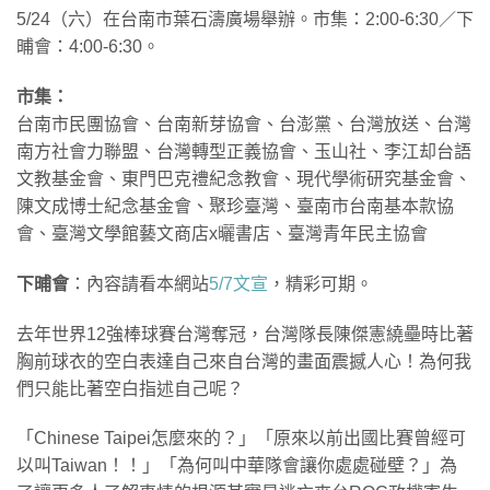
5/24（六）在台南市葉石濤廣場舉辦。市集：2:00-6:30／下
晡會：4:00-6:30。
市集：
台南市民團協會、台南新芽協會、台澎黨、台灣放送、台灣
南方社會力聯盟、台灣轉型正義協會、玉山社、李江却台語
文教基金會、東門巴克禮紀念教會、現代學術研究基金會、
陳文成博士紀念基金會、聚珍臺灣、臺南市台南基本款協
會、臺灣文學館藝文商店x曬書店、臺灣青年民主協會
下晡會
：內容請看本網站
5/7文宣
，精彩可期。
去年世界12強棒球賽台灣奪冠，台灣隊長陳傑憲繞壘時比著
胸前球衣的空白表達自己來自台灣的畫面震撼人心！為何我
們只能比著空白指述自己呢？
「Chinese Taipei怎麼來的？」「原來以前出國比賽曾經可
以叫Taiwan！！」「為何叫中華隊會讓你處處碰壁？」為