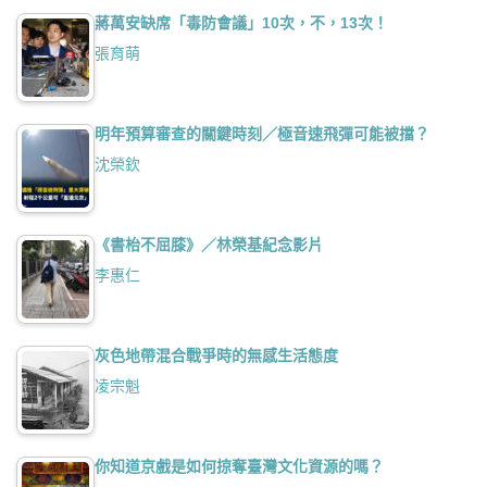
蔣萬安缺席「毒防會議」10次，不，13次！
張育萌
明年預算審查的關鍵時刻／極音速飛彈可能被擋？
沈榮欽
《書枱不屈膝》／林榮基紀念影片
李惠仁
灰色地帶混合戰爭時的無感生活態度
凌宗魁
你知道京戲是如何掠奪臺灣文化資源的嗎？