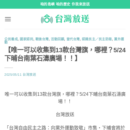
跳
咱的島嶼 咱的歷史 你我來放送
到
內
容
公民養成
,
國家認同
,
戰後台灣
,
活動回顧
,
當代台灣
,
認識民主／民主防衛
,
黨外運
動
【唯一可以收集到13款台灣旗，哪裡？5/24
下晡台南葉石濤廣場！！】
2025/05/11
台灣放送
唯一可以收集到13款台灣旗，哪裡？5/24下晡台南葉石濤廣
場！！
台灣放送
「台灣自由民主之路：向黨外運動致敬」市集・下晡會將於