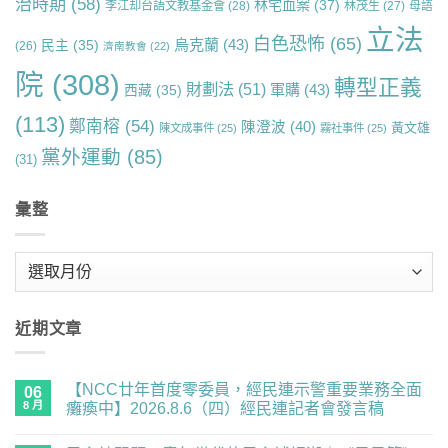
治時期
(58)
林宅血案
(37)
李江却台語文教基金會
(28)
林茂生
(27)
母語
立法
白色恐怖
(65)
烏克蘭
(43)
民主
(35)
(26)
濟南教會
(22)
院
(308)
轉型正義
財劃法
(51)
軍購
(43)
西藏
(35)
(113)
鄭南榕
(54)
陳澄波
(40)
黃文雄
陳文成事件
(25)
霧社事件
(25)
黨外運動
(85)
(31)
彙整
彙
整
近期文章
【NCC廿年首度零委員，經民連示警重要業務全面
06
8 月
癱瘓中】2026.8.6（四）經民連記者會發言稿
在
尚
〈【NCC
無