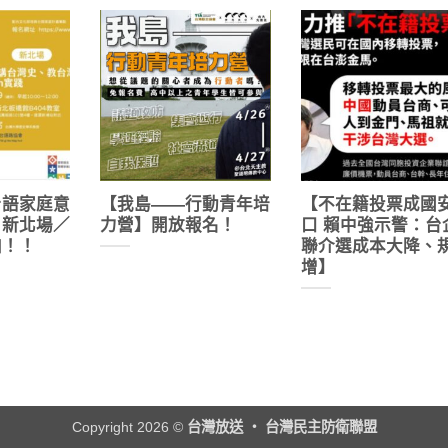
台語家庭意
【我島——行動青年培
【不在籍投票成國
】新北場／
力營】開放報名！
口 賴中強示警：台
加！！
聯介選成本大降、
增】
Copyright 2026 ©
台灣放送 ‧ 台灣民主防衛聯盟