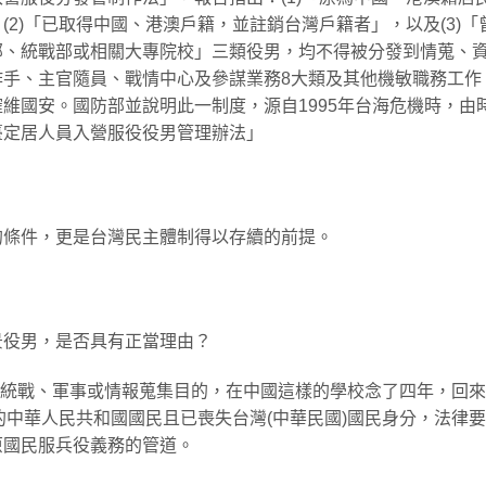
2)「已取得中國、港澳戶籍，並註銷台灣戶籍者」，以及(3)「
部、統戰部或相關大專院校」三類役男，均不得被分發到情蒐、
作手、主官隨員、戰情中心及參謀業務8大類及其他機敏職務工作
維國安。國防部並說明此一制度，源自1995年台海危機時，由
臺定居人員入營服役役男管理辦法」
的條件，更是台灣民主體制得以存續的前提。
景役男，是否具有正當理由？
對台統戰、軍事或情報蒐集目的，在中國這樣的學校念了四年，回
的中華人民共和國國民且已喪失台灣(中華民國)國民身分，法律
原國民服兵役義務的管道。