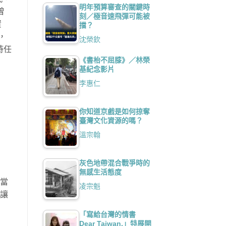
明年預算審查的關鍵時
曾
刻／極音速飛彈可能被
資
擋？
，
沈榮欽
時任
《書枱不屈膝》／林榮
基紀念影片
李惠仁
你知道京戲是如何掠奪
臺灣文化資源的嗎？
溫宗翰
灰色地帶混合戰爭時的
無感生活態度
來當
凌宗魁
要讓
「寫給台灣的情書
Dear Taiwan,」特展開