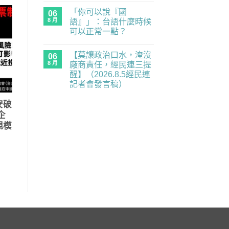
年
〈中
無
務
世
「你可以說『國
國
06
留
全
代
抓
言
面
8 月
語』」：台語什麼時候
的
人
癱
民
可以正常一點？
「一
瘓
主
視
中】
在
補
尚
同
2026.8.6（四）
〈「你
課
無
仁」，
經
【莫讓政治口水，淹沒
可
06
潮
留
出
民
以
｜
言
8 月
廠商責任，經民連三提
入
連
說
《黑
境
記
醒】（2026.8.5經民連
『國
風
中
者
語』」：
箏》
記者會發言稿）
國
會
台
×《三
都
發
在
語
尚
月
是
言
〈【莫
什
無
的
安破
未
稿〉
讓
麼
留
南
知
中
企
政
時
言
國
的
治
候
之
規模
風
口
可
南》
險〉
水，
以
放
中
淹
正
映
沒
常
與
廠
一
映
商
點？〉
後
責
中
座
任，
談
經
／
民
歡
連
迎
三
報
提
名
醒】
參
（2026.8.5
加！！〉
經
中