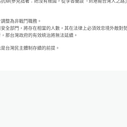
抗辯(參見拙著：她沒有叛國，從李香蘭談「到港裔台灣人之路」
步調整為非戰鬥職務。
與安全部門，將存在相當的人數，其在法律上必須效忠境外敵對
者，那台灣政府的有效統治將無法延續。
也是台灣民主體制存續的前提。