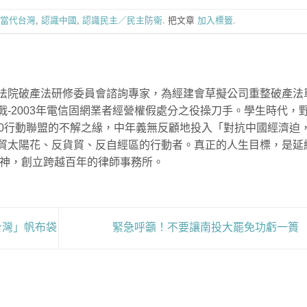
當代台灣
,
認識中國
,
認識民主／民主防衛
. 把文章
加入標籤
.
法院破產法研修委員會諮詢專家，為經建會草擬公司重整破產法
戰-2003年電信固網業者經營權假處分之役操刀手。學生時代，
00行動聯盟的不解之緣，中年義無反顧地投入「對抗中國經濟迫
貿太陽花、反貨貿、反自經區的行動者。真正的人生目標，是延
精神，創立跨越百年的律師事務所。
台灣」帆布袋
緊急呼籲！不要讓南投大罷免功虧一簣