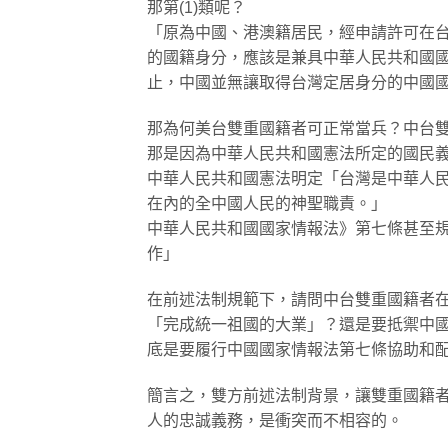
那第(1)類呢？
「原為中國、港澳籍居民，經申請許可在
的國籍身分，應該是兼具中華人民共和國國
止，中國並無讓取得台灣定居身分的中國
那為何美台雙重國籍者可正常當兵？中台
那是因為中華人民共和國憲法所定的國民義
中華人民共和國憲法明定「台灣是中華人
在內的全中國人民的神聖職責。」
中華人民共和國國家情報法》第七條甚至
作」
在前述法制規範下，請問中台雙重國籍者
「完成統一祖國的大業」？還是要抵禦中
底是要履行中國國家情報法第七條協助和
簡言之，雙方前述法制背景，讓雙重國籍者
人的忠誠義務，是衝突而不相容的。