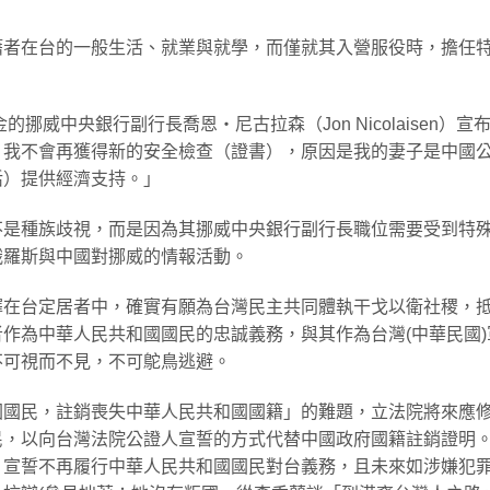
籍者在台的一般生活、就業與就學，而僅就其入營服役時，擔任
。
挪威中央銀行副行長喬恩‧尼古拉森（Jon Nicolaisen）宣
，我不會再獲得新的安全檢查（證書），原因是我的妻子是中國
活）提供經濟支持。」
不是種族歧視，而是因為其挪威中央銀行副行長職位需要受到特
俄羅斯與中國對挪威的情報活動。
擇在台定居者中，確實有願為台灣民主共同體執干戈以衛社稷，
作為中華人民共和國國民的忠誠義務，與其作為台灣(中華民國)
不可視而不見，不可鴕鳥逃避。
國國民，註銷喪失中華人民共和國國籍」的難題，立法院將來應
民，以向台灣法院公證人宣誓的方式代替中國政府國籍註銷證明
，宣誓不再履行中華人民共和國國民對台義務，且未來如涉嫌犯