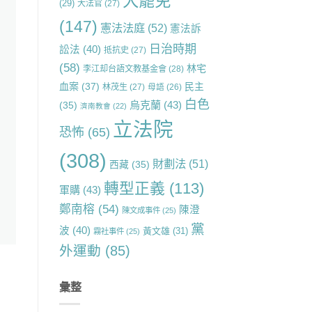
大罷免
(29)
大法官
(27)
(147)
憲法法庭
(52)
憲法訴
日治時期
訟法
(40)
抵抗史
(27)
(58)
林宅
李江却台語文教基金會
(28)
血案
(37)
民主
林茂生
(27)
母語
(26)
白色
烏克蘭
(43)
(35)
濟南教會
(22)
立法院
恐怖
(65)
(308)
財劃法
(51)
西藏
(35)
轉型正義
(113)
軍購
(43)
鄭南榕
(54)
陳澄
陳文成事件
(25)
黨
波
(40)
黃文雄
(31)
霧社事件
(25)
外運動
(85)
彙整