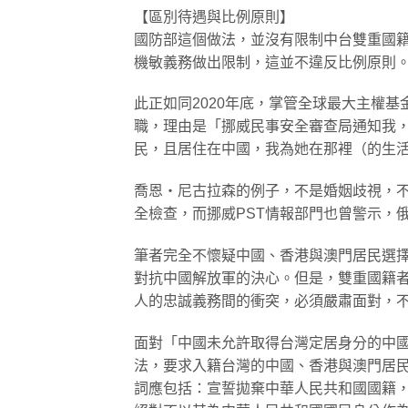
【區別待遇與比例原則】
國防部這個做法，並沒有限制中台雙重國
機敏義務做出限制，這並不違反比例原則
此正如同2020年底，掌管全球最大主權基金的
職，理由是「挪威民事安全審查局通知我
民，且居住在中國，我為她在那裡（的生
喬恩‧尼古拉森的例子，不是婚姻歧視，
全檢查，而挪威PST情報部門也曾警示，
筆者完全不懷疑中國、香港與澳門居民選
對抗中國解放軍的決心。但是，雙重國籍者
人的忠誠義務間的衝突，必須嚴肅面對，
面對「中國未允許取得台灣定居身分的中
法，要求入籍台灣的中國、香港與澳門居
詞應包括：宣誓拋棄中華人民共和國國籍