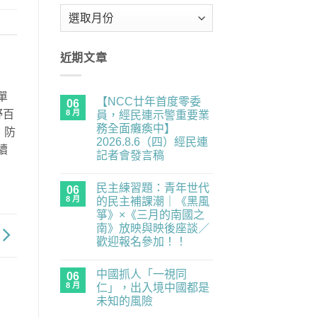
彙
整
近期文章
單
【NCC廿年首度零委
06
8 月
野百
員，經民連示警重要業
務全面癱瘓中】
，防
2026.8.6（四）經民連
續
記者會發言稿
在
尚
〈【NCC
無
民主練習題：青年世代
廿
06
留
年
言
8 月
的民主補課潮｜《黑風
首
箏》×《三月的南國之
度
零
南》放映與映後座談／
委
歡迎報名參加！！
員，
經
在
尚
民
〈民
無
連
中國抓人「一視同
主
06
留
示
練
言
8 月
仁」，出入境中國都是
警
習
重
未知的風險
題：
要
青
在
尚
業