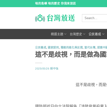
跳
咱的島嶼 咱的歷史 你我來放送
到
內
容
精選主題
台灣歷史
公民養成
公民養成
,
國家認同
,
獨裁的進化與反撲
,
當代台灣
,
認識中
這不是歧視，而是做為國
2025/05/26
賴中強
這不是歧視，而是
國防部近日向立法院報告「涉陸背景役男入