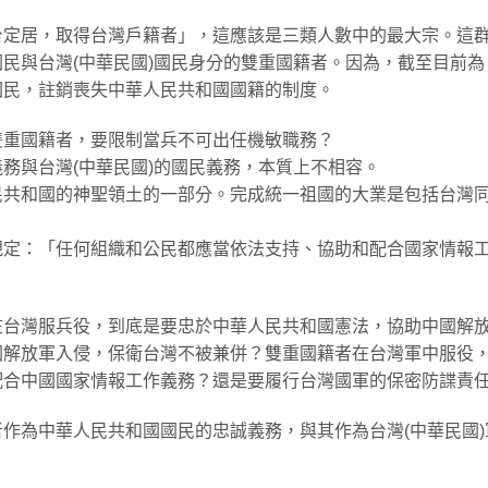
台定居，取得台灣戶籍者」，這應該是三類人數中的最大宗。這
民與台灣(中華民國)國民身分的雙重國籍者。因為，截至目前為
國民，註銷喪失中華人民共和國國籍的制度。
雙重國籍者，要限制當兵不可出任機敏職務？
務與台灣(中華民國)的國民義務，本質上不相容。
民共和國的神聖領土的一部分。完成統一祖國的大業是包括台灣
規定：「任何組織和公民都應當依法支持、協助和配合國家情報
在台灣服兵役，到底是要忠於中華人民共和國憲法，協助中國解
國解放軍入侵，保衛台灣不被兼併？雙重國籍者在台灣軍中服役
配合中國國家情報工作義務？還是要履行台灣國軍的保密防諜責
作為中華人民共和國國民的忠誠義務，與其作為台灣(中華民國)