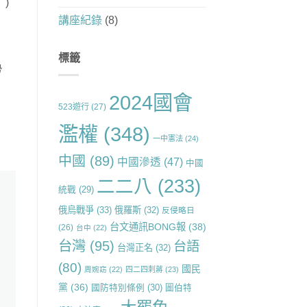
)
講座紀錄
(8)
標籤
勢
2024國會
523遊行
(27)
濫權
(348)
一中憲法
(24)
中國
(89)
中國滲透
(47)
中國
二二八
(233)
統戰
(29)
俄烏戰爭
(33)
俄羅斯
(32)
反侵略日
台文通訊BONG報
(38)
(26)
台中
(22)
台灣
(95)
台語
台灣正名
(32)
(80)
國民
周婉窈
(22)
四二四刺蔣
(23)
黨
(36)
國防特別條例
(30)
圖伯特