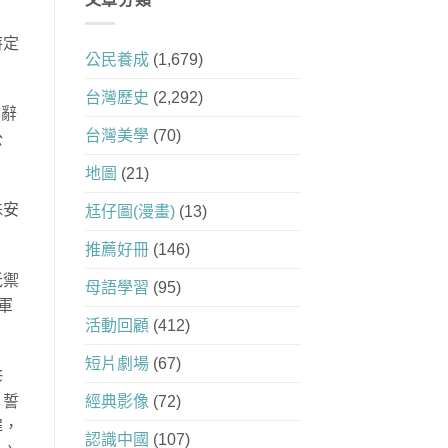
特定
公民養成
(1,679)
台灣歷史
(2,292)
布辭
台灣美學
(70)
公
地圖
(21)
殊安
尪仔圖(漫畫)
(13)
推薦好冊
(146)
抵禦
母語學習
(95)
軍
活動回顧
(412)
短片劇場
(67)
修
。誓
經典影像
(72)
罪，
認識中國
(107)