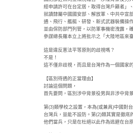
經申請許可在台定居，取得台灣戶籍者」、(
就讀隸屬中國國安部、解放軍、中共中宣
通、飛行、艦艇、研發、新式武器裝備操
並由保防部門列管，以防軍事機密洩露，確
參謀總長羅本立上將批示之「大陸地區來
這是違反憲法平等原則的歧視嗎？
不是！
這不僅非歧視，而且是台灣作為一個國家
【區別待遇的正當理由】
討論這個問題，
首先要問，區別涉中背景役男與非涉中背
第(3)類學校之設置，本為(或兼具)中國
台灣兵，豈能不設防。第(2)類其實是徹底
他們當兵，只是在杜絕以此作為逃避在台