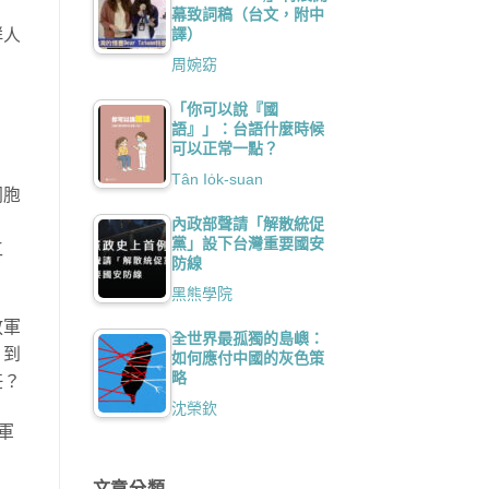
幕致詞稿（台文，附中
譯）
群人
周婉窈
「你可以說『國
語』」：台語什麼時候
可以正常一點？
Tân Io̍k-suan
同胞
內政部聲請「解散統促
黨」設下台灣重要國安
工
防線
黑熊學院
放軍
全世界最孤獨的島嶼：
，到
如何應付中國的灰色策
略
任？
沈榮欽
軍
文章分類