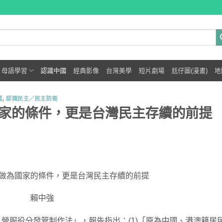
母語學習
認識中國
經典影像
台灣美學
短片劇場
尪仔圖(漫畫)
地
國
,
認識民主／民主防衛
家的條件，更是台灣民主存續的前提
做為國家的條件，更是台灣民主存續的前提
賴中強
營服役分發管制作法」，報告指出：(1)「原為中國、港澳籍居