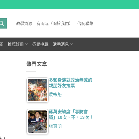
教學資源
有關阮（關於我們）
佮阮聯絡
圖
推薦好冊
答題挑戰
活動消息
熱門文章
多和身邊對政治無感的
親朋好友拉票
凌宗魁
蔣萬安缺席「毒防會
議」10次，不，13次！
張育萌
民，